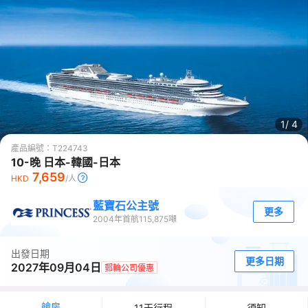
1/
4
產品編號：
T224743
10-晚 日本-韓國-日本
7,659
HKD
/人
藍寶石公主號
更多
2004
年首航
115,875
噸
出發日期
更多日期
2027年09月04日
郵輪公司優惠
艙房
11天行程
須知