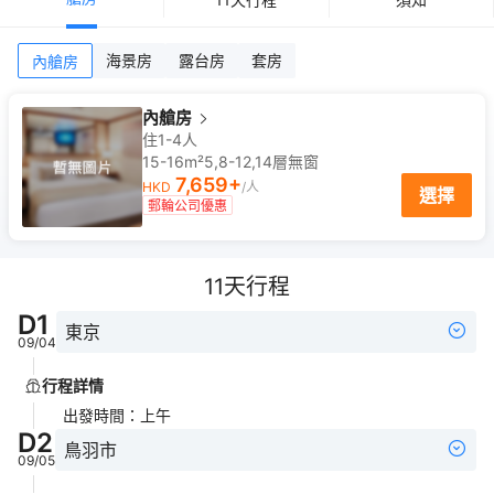
海景房
露台房
套房
內艙房
內艙房
住1-4人
15-16m²
5,8-12,14
層
無窗
7,659
+
HKD
/人
選擇
郵輪公司優惠
11
天行程
D
1
東京
09/04
行程詳情
出發時間
：
上午
D
2
鳥羽市
09/05