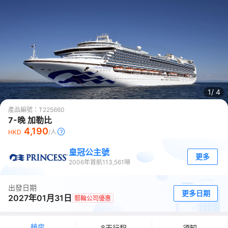
1/
4
產品編號：
T225660
7-晚 加勒比
4,190
HKD
/人
皇冠公主號
更多
2006
年首航
113,561
噸
出發日期
更多日期
2027年01月31日
郵輪公司優惠
艙房
8天行程
須知