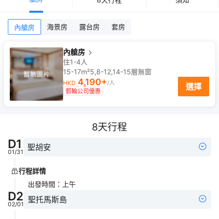
海景房
露台房
套房
內艙房
內艙房
住1-4人
15-17m²
5,8-12,14-15
層
無窗
4,190
+
HKD
/人
選擇
郵輪公司優惠
8
天行程
D
1
聖胡安
01/31
行程詳情
出發時間
：
上午
D
2
聖托馬斯島
02/01