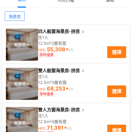
海景房
四人舷窗海景房-拼房
住1人
12.5m²
2
層
有窗
55,308
+
HKD
/人
選擇
限時優惠
雙人舷窗海景房-拼房
住1人
12.5m²
3
層
有窗
68,253
+
HKD
/人
選擇
限時優惠
雙人方窗海景房-拼房
住1人
12.5m²
4
層
有窗
71,391
+
HKD
/人
選擇