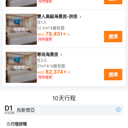
限時優惠
雙人高級海景房-拼房
住1人
12.5m²
4
層
有窗
78,451
+
HKD
/人
選擇
限時優惠
尊尚海景房
住2人
21m²
4-6
層
有窗
82,374
+
HKD
/人
選擇
限時優惠
10
天行程
D
1
烏斯懷亞
03/26
行程詳情