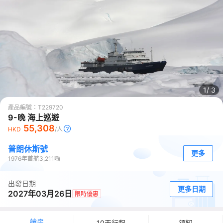
1/
3
產品編號：
T229720
9-晚 海上巡遊
55,308
HKD
/人
普朗休斯號
更多
1976
年首航
3,211
噸
出發日期
更多日期
2027年03月26日
限時優惠
艙房
10天行程
須知