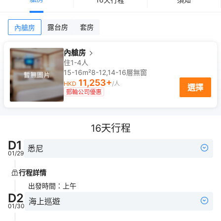
露台房
套房
內艙房
內艙房
住1-4人
15-16m²
8-12,14-16
層
無窗
11,253
+
HKD
/人
選擇
郵輪公司優惠
16
天行程
D
1
悉尼
01/29
行程詳情
出發時間
：
上午
D
2
海上巡遊
01/30