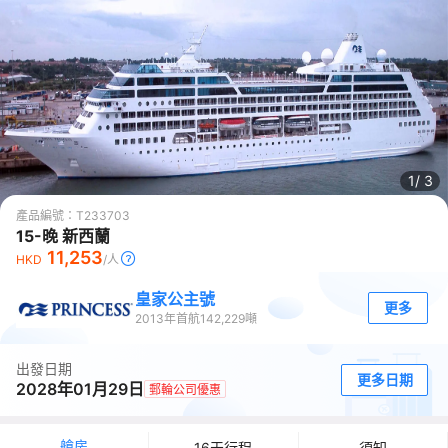
1/
3
產品編號：
T233703
15-晚 新西蘭
11,253
HKD
/人
皇家公主號
更多
2013
年首航
142,229
噸
出發日期
更多日期
2028年01月29日
郵輪公司優惠
艙房
16天行程
須知