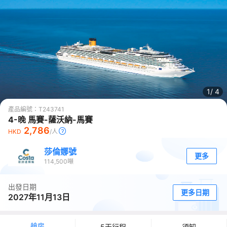
1/
4
產品編號：
T243741
4-晚 馬賽-薩沃納-馬賽
2,786
HKD
/人
莎倫娜號
更多
114,500
噸
出發日期
更多日期
2027年11月13日
艙房
5天行程
須知