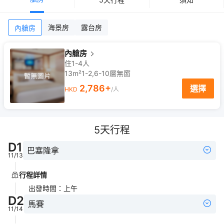
海景房
露台房
內艙房
內艙房
住1-4人
13m²
1-2,6-10
層
無窗
2,786
+
選擇
HKD
/人
5
天行程
D
1
巴塞隆拿
11/13
行程詳情
出發時間
：
上午
D
2
馬賽
11/14