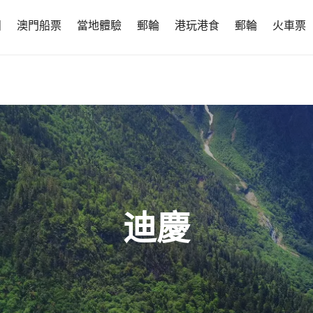
團
澳門船票
當地體驗
郵輪
港玩港食
郵輪
火車票
迪慶