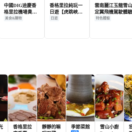
中國DIG迪慶香
香格里拉純玩一
雲南麗江玉龍雪山
格里拉機場貴賓
日遊【虎跳峽
定翼飛機駕駛體
廳|休息室|VIP|國
+獨克宗+納帕海
+資深機長一對一
美食&購物
日遊
特色體驗
內出發 /候機休息
+大經幡+吐司
鎮/白沙古鎮免費
宴】
180+
195+
HKD
HKD
光
香格里拉
靜靜的嘛
季節菜館
雪山小廚