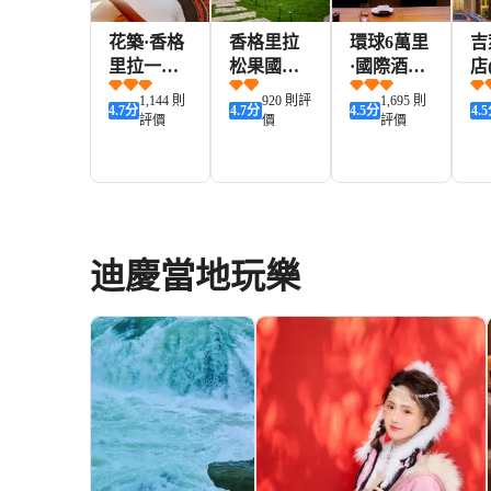
花築·香格
香格里拉
環球6萬里
吉
里拉一抹
松果國際
·國際酒店
店
藍美景酒
青年社區
(香格里拉
拉
1,144 則
920 則評
1,695 則
4.7
分
4.7
分
4.5
分
4.5
店(獨克宗
(獨克宗古
獨克宗古
古
評價
價
評價
古城店)
城店)
城月光廣
路
場店)
341+
197+
469+
HKD
HKD
HKD
H
迪慶當地玩樂