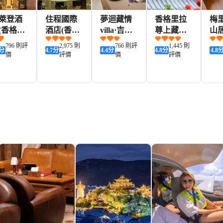
萊登酒
住程國際
夢迴藏情
香格里拉
梅
(香格里
酒店(香格
villa·吉萊
尊上藏韻
山
獨克宗
里拉獨克
登精選供
莊園供氧
796 則評
2,975 則
766 則評
1,445 則
分
4.7
分
4.4
分
4.8
分
4.8
城仁安
宗古城店)
氧酒店(香
精品酒店
價
評價
價
評價
店)
格里拉獨
(獨克宗古
克宗古城
城店)
店)
280+
574+
263+
820+
KD
HKD
HKD
HKD
HK