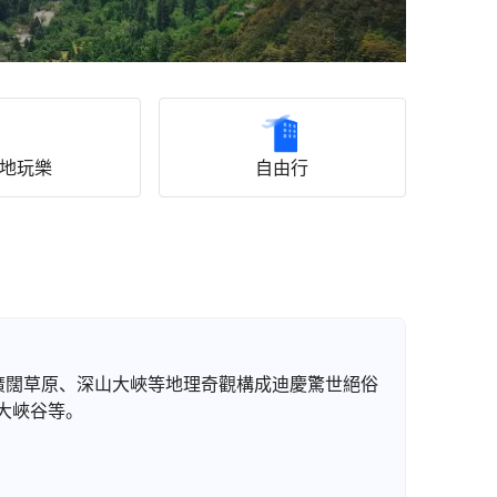
地玩樂
自由行
廣闊草原、深山大峽等地理奇觀構成迪慶驚世絕俗
大峽谷等。