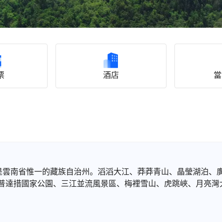
票
酒店
當
，是雲南省惟一的藏族自治州。滔滔大江、莽莽青山、晶瑩湖泊、
普達措國家公園、三江並流風景區、梅裡雪山、虎跳峽、月亮灣