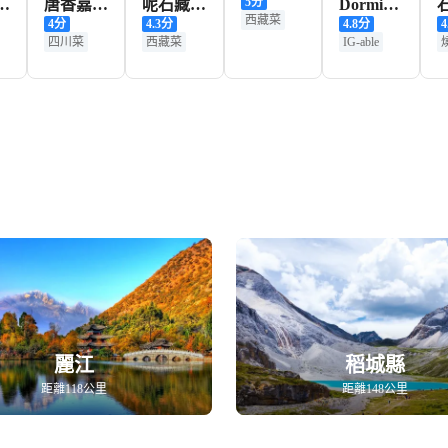
5
分
格
唐香嘉秀
呢石藏餐
Dormito
西藏菜
4
分
4.3
分
4.8
分
4
大酒店·
（香格里
Cafe
名人熱點
四川菜
西藏菜
IG-able
制
餐廳
拉首店）
名人熱點
麗江
稻城縣
距離118公里
距離148公里