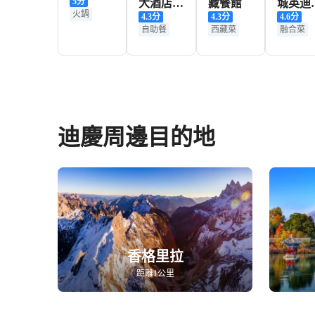
5
分
大酒店·
藏餐館
城英迪
火鍋
4.3
分
4.3
分
4.6
分
阿姨家廚
酒店·盛
自助餐
西藏菜
融合菜
筵全日
餐廳
迪慶周邊目的地
香格里拉
距離1公里