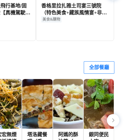
飛行基地/固
香格里拉扎雅土司宴三號院
驗【真機駕駛
（特色美食+藏族風情宴+非遺
教學+束河古
文化表演+土司劇情互動+歌舞
美食&購物
接送】
即興學跳+篝火晚會）
694+
195+
HKD
HKD
全部餐廳
宏宏無煙
塔洛藏餐
阿媽的酥
銀同便民