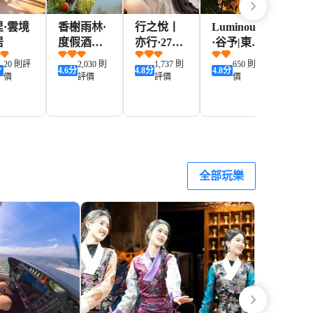
里·雲境
香榭雨林·
行之悅丨
Luminous
香格
居
度假酒店
亦行·270
·谷予|東詩
吾同
(香格里拉
度觀景·侘
一隅藏奢
精品
20 則評
2,030 則
1,737 則
650 則評
分
4.6
分
4.8
分
4.8
分
4.8
分
獨克宗古
寂風藝術
設計民宿
(獨
價
評價
評價
價
城店)
民宿(獨克
(香格里拉
城店
宗古城店)
獨克宗古
城店)
382+
422+
623+
421+
D
HKD
HKD
HKD
HKD
全部玩樂