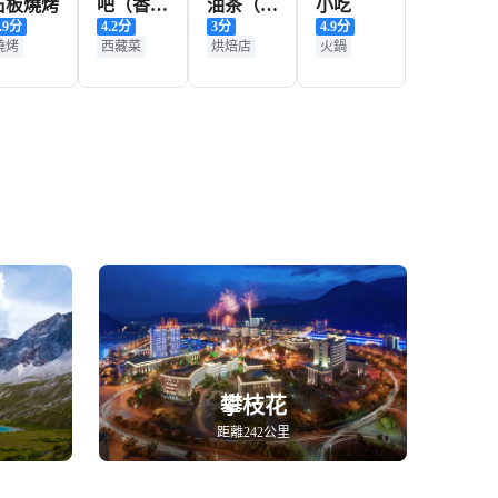
石板燒烤
吧（香格
油茶（北
小吃
.9
分
4.2
分
3
分
4.9
分
里拉古城
門街店）
燒烤
西藏菜
烘焙店
火鍋
店）
名人熱點
攀枝花
距離242公里