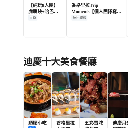
【純玩8人團】
香格里拉Trip
虎跳峽+哈巴雪
Moments【個人團隊寫真
山+白水台一日
跟拍航拍街拍約拍陪拍抓
日遊
特色體驗
遊|可選出發地
拍婚紗攝影攝像底片全
送】
182+
129+
HKD
HKD
迪慶十大美食餐廳
順順小吃
香格里拉
五彩雪域
迪慶月