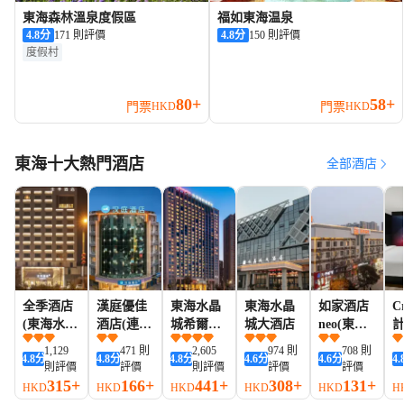
東海森林溫泉度假區
福如東海温泉
4.8
分
171 則評價
4.8
分
150 則評價
度假村
80+
58+
門票
門票
HKD
HKD
東海十大熱門酒店
全部酒店
全季酒店
漢庭優佳
東海水晶
東海水晶
如家酒店
C
(東海水晶
酒店(連雲
城希爾頓
城大酒店
neo(東海
城店)
港東海水
歡朋酒店
牛山北路
酒
1,129
471 則
2,605
974 則
708 則
4.8
分
4.8
分
4.8
分
4.6
分
4.6
分
4.
晶城店)
水晶城步
則評價
評價
則評價
評價
評價
行街店)
行
315+
166+
441+
308+
131+
HKD
HKD
HKD
HKD
HKD
H