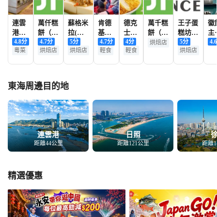
連雲
萬仟糕
蘇格米
肯德
德克
萬千糕
王子蛋
徽
港東
餅（利
拉(聚
基
士
餅（晶
糕坊
主
4.8
分
4.7
分
5
分
4.7
分
4
分
5
分
4.6
海希
民西路
龍公館
（東
（東
都學府
(金陵
鱖
烘焙店
粵菜
烘焙店
烘焙店
輕食
輕食
烘焙店
爾頓
店）
店)
海時
海和
店）
禦花園
（
歡朋
代
平路
店)
方
酒店·
店）
店）
育
餐廳
店
東海周邊目的地
連雲港
日照
距離44公里
距離121公里
距離1
精選優惠