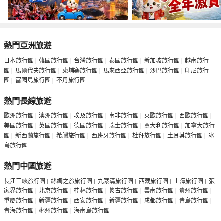
熱門亞洲旅遊
日本旅行團
|
韓國旅行團
|
台灣旅行團
|
泰國旅行團
|
新加坡旅行團
|
越南旅行
團
|
馬爾代夫旅行團
|
柬埔寨旅行團
|
馬來西亞旅行團
|
沙巴旅行團
|
印尼旅行
團
|
富國島旅行團
|
不丹旅行團
熱門長線旅遊
歐洲旅行團
|
澳洲旅行團
|
埃及旅行團
|
南非旅行團
|
東歐旅行團
|
西歐旅行團
|
美國旅行團
|
英國旅行團
|
德國旅行團
|
瑞士旅行團
|
意大利旅行團
|
加拿大旅行
團
|
新西蘭旅行團
|
希臘旅行團
|
西班牙旅行團
|
杜拜旅行團
|
土耳其旅行團
|
冰
島旅行團
熱門中國旅遊
長江三峽旅行團
|
絲綢之旅旅行團
|
九寨溝旅行團
|
西藏旅行團
|
上海旅行團
|
張
家界旅行團
|
北京旅行團
|
桂林旅行團
|
蒙古旅行團
|
雲南旅行團
|
貴州旅行團
|
重慶旅行團
|
新疆旅行團
|
西安旅行團
|
新疆旅行團
|
成都旅行團
|
青島旅行團
|
青海旅行團
|
郴州旅行團
|
海南島旅行團