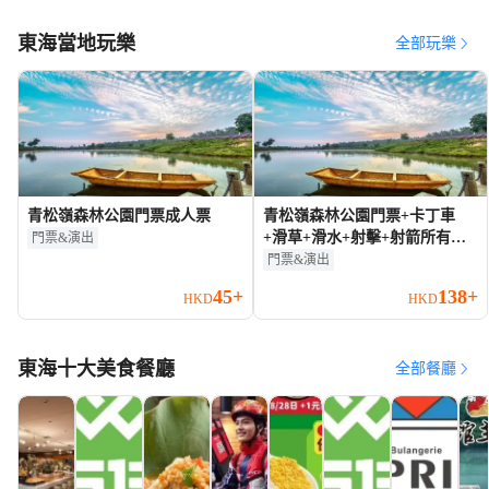
東海當地玩樂
全部玩樂
青松嶺森林公園門票成人票
青松嶺森林公園門票+卡丁車
+滑草+滑水+射擊+射箭所有旅
門票&演出
客
門票&演出
45+
138+
HKD
HKD
東海十大美食餐廳
全部餐廳