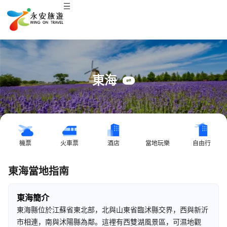
東海
機票
火車票
酒店
當地玩樂
自由行
東海當地指南
東海簡介
東海縣位於江蘇省東北部，北與山東省臨沭縣交界，西與新沂
市相連，南與沭陽縣為鄰。這裡有西雙湖風景區，可濕地觀