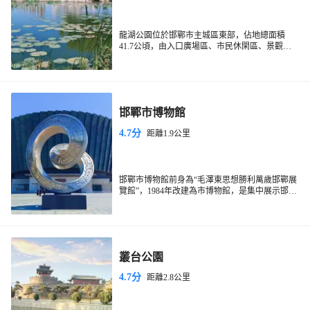
龍湖公園位於邯鄲市主城區東部，佔地總面積
41.7公頃，由入口廣場區、市民休閑區、景觀湖
區、中心廣場區等9個功能分區組成，既蘊含古趙
文化，又融入了現代園林景觀設計理念，並充分
考慮了人的休閑娛樂空間。通過運用現代聲光電
等科技手段，使水體景觀與園林藝術交相輝映，
形成了人與自然和諧相處的景觀效果。
邯鄲市博物館
4.7分
距離1.9公里
邯鄲市博物館前身為“毛澤東思想勝利萬歲邯鄲展
覽館”，1984年改建為市博物館，是集中展示邯鄲
歷史文化的殿堂。博物館中央大廳設有“磁山之
光”、“胡服騎射”、“建安風骨”三幅鍛銅壁畫。大
廳中央為趙國青銅馬群雕。
叢台公園
4.7分
距離2.8公里