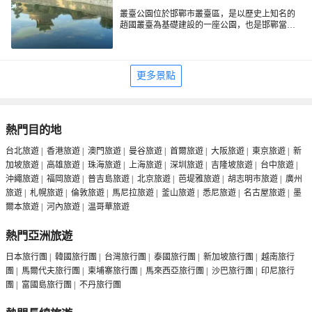
叢臺公園位於邯鄲市叢臺區，是以歷史上知名的
趙國叢臺為基礎建設的一座公園，也是邯鄲當地
市民放鬆娛樂的好去處。公園內有古建築、湖
水、亭台樹木等景觀，環境優美。叢臺是趙武靈
王觀看軍事演練及娛樂表演的場所，當年曾以結
構奇特、裝飾精美而聞名列國，李白、杜甫等詩
更多景點
人都曾登台揮毫題詩。
熱門目的地
台北旅遊
|
香港旅遊
|
澳門旅遊
|
曼谷旅遊
|
首爾旅遊
|
大阪旅遊
|
東京旅遊
|
新
加坡旅遊
|
高雄旅遊
|
珠海旅遊
|
上海旅遊
|
深圳旅遊
|
吉隆坡旅遊
|
台中旅遊
|
沖繩旅遊
|
福岡旅遊
|
普吉島旅遊
|
北京旅遊
|
芭堤雅旅遊
|
胡志明市旅遊
|
廣州
旅遊
|
札幌旅遊
|
倫敦旅遊
|
馬尼拉旅遊
|
釜山旅遊
|
悉尼旅遊
|
名古屋旅遊
|
墨
爾本旅遊
|
河內旅遊
|
温哥華旅遊
熱門亞洲旅遊
日本旅行團
|
韓國旅行團
|
台灣旅行團
|
泰國旅行團
|
新加坡旅行團
|
越南旅行
團
|
馬爾代夫旅行團
|
柬埔寨旅行團
|
馬來西亞旅行團
|
沙巴旅行團
|
印尼旅行
團
|
富國島旅行團
|
不丹旅行團