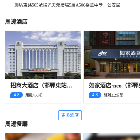
聯紡東路505號陽光天鴻廣場5層A506裕華中學，公安局
周邊酒店
招商大酒店（邯鄲東站市
如家酒店·neo（邯
博物館店）
店）
4.8
4.8
距離450米
距離2.2公里
更多酒店
周邊餐廳