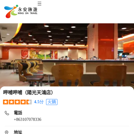
呷哺呷哺（陽光天鴻店）
4.5
分
火鍋
電話
+863107078336
地址