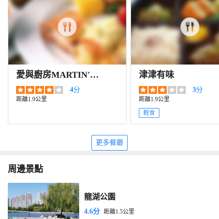
愛與廚房MARTIN'S
津津有味
KITCHEN
4
分
3
分
距離1.9公里
距離1.9公里
輕食
更多餐廳
周邊景點
龍湖公園
4.6分
距離1.5公里