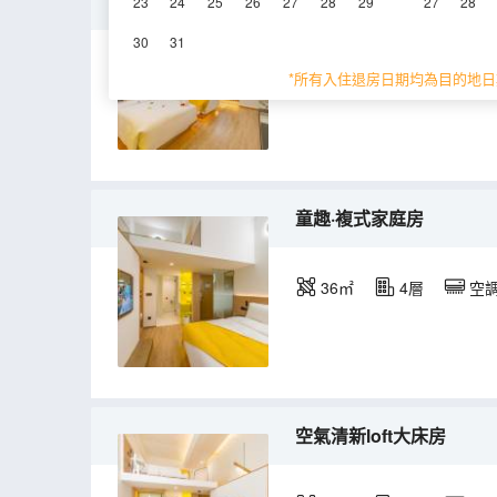
朗景·輕奢雙床房
23
24
25
26
27
28
29
27
28
30
31
32㎡
4層
空
*所有入住退房日期均為目的地日
童趣·複式家庭房
36㎡
4層
空
空氣清新loft大床房