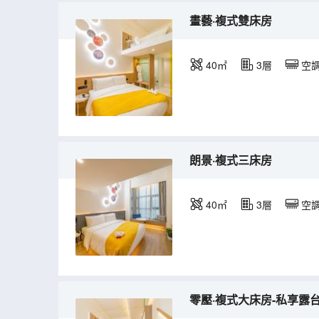
畫藝·複式雙床房
40㎡
3層
空
朗景·複式三床房
40㎡
3層
空
零壓·複式大床房-私享露