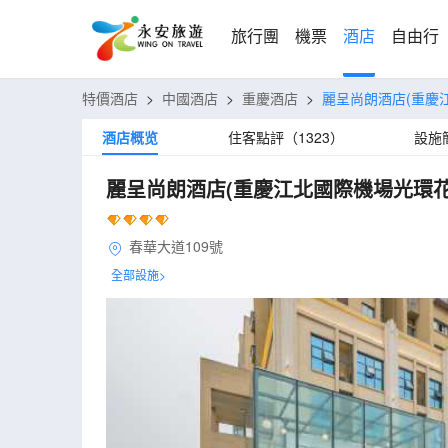
旅行團
機票
酒店
自由行
特價酒店
>
中國酒店
>
重慶酒店
>
麗呈尚朗酒店(重慶
酒店概览
住客點評（1323）
設施
麗呈尚朗酒店(重慶江北國際機場光環花
春華大道109號
全部設施>