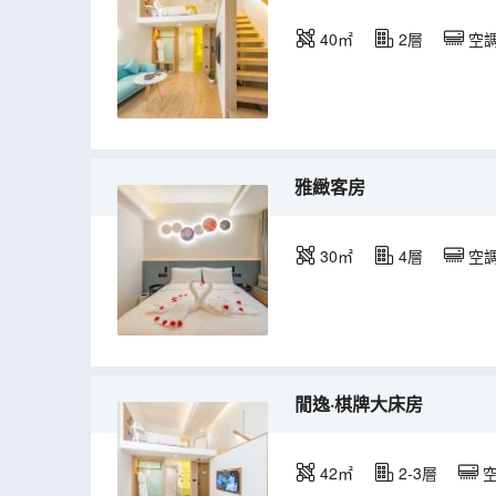
40㎡
2層
空
雅緻客房
30㎡
4層
空
閒逸·棋牌大床房
42㎡
2-3層