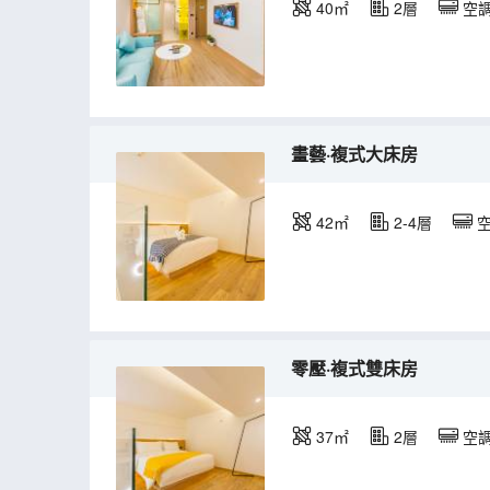
40㎡
2層
空
畫藝·複式大床房
42㎡
2-4層
零壓·複式雙床房
37㎡
2層
空