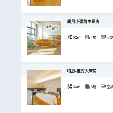
朗月小恐龍主題房
52㎡
4層
空
特惠-複式大床房
36㎡
3層
空