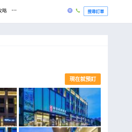
...
攻略
搜尋訂單
現在就預訂