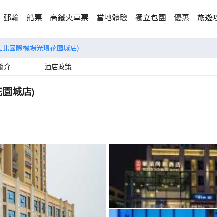
郵輪
船票
高鐵火車票
當地體驗
獨立包團
優惠
旅遊
江北國際機場光環花園城店)
簡介
酒店政策
園城店)