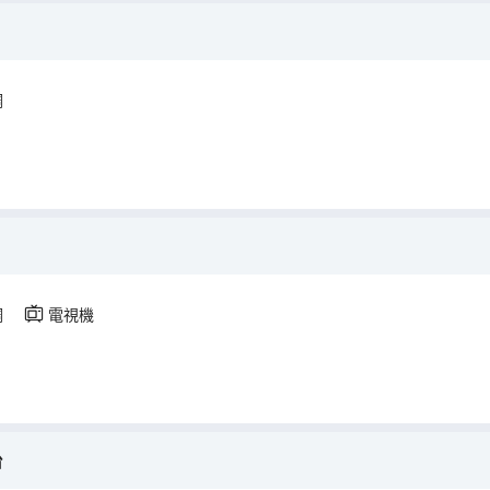
調
調
電視機
台