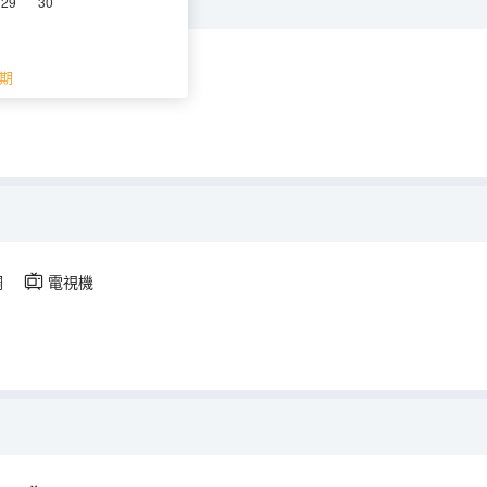
29
30
調
電視機
期
調
電視機