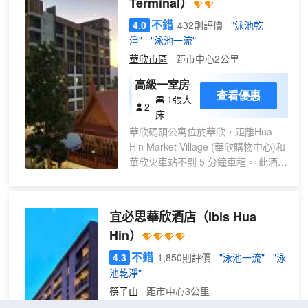
Terminal）
露台和花園欣賞美景。此酒店的其他特色
包括免費 WiFi和禮賓服務。 您可以去
不錯
4.0
432則評價
"泳池乾
Nautilus Restaurant海濱餐廳一邊享用國
淨"
"泳池一流"
際美食，一邊欣賞海洋景色。您也可以待
華欣市區
距市中心2公里
在房間裏，享受部分時段客房送餐服務。
您可以到酒吧/酒廊，點一杯喜歡的飲品，
高級一室房
查看優惠
暢飲一番。每天 07:00 至 11:00 提供收費
1張大
2
的自助式早餐。 特色服務/設施包括快速入
床
住、快速退房和大堂免費報紙。酒店提供
華欣碼頭公寓位於華欣，距離Hua
免費自助停車。 有 14 間空調客房提供迷
Hin Market Village (華欣購物中心)和
你吧和智能電視；您定能在旅途中找到家
華欣火車站不到 5 分鐘車程。 此酒店
的舒適。提供免費無線網絡，方便您與朋
距離華欣海灘 1.4 英里（2.2 公
友保持聯繫；有線頻道可滿足您的娛樂需
里），距離華欣夜市 2 英里（3.2 公
求。浴室提供淋浴設施，配有大花灑淋浴
里）。 不要錯過室外游泳池和24 小
宜必思華欣酒店
（Ibis Hua
噴頭和免費洗浴用品。便利設施包括電
時健身中心等眾多度假設施。此酒店
話，以及保險箱和書桌。
Hin）
的其他設施包括免費 WiFi、遊樂廳/
遊戲室和公共區電視。 您可以到酒店
不錯
4.3
1,850則評價
"泳池一流"
"泳
的餐廳大快朵頤；這裏供應午餐和晚
池乾淨"
餐。也可以待在房間裏，享受部分時
筷子山
距市中心3公里
段客房送餐服務。 特色服務/設施包