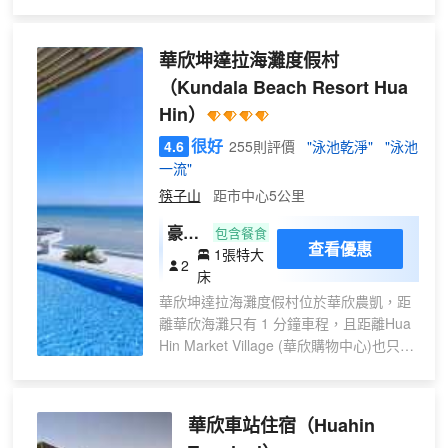
免費享受去往華欣海灘和蟬夜市的班
車服務。
華欣坤達拉海灘度假村
華欣皇家館每間客房均享有時尚的內
（Kundala Beach Resort Hua
飾，並設有空調、有線平面電視和個
Hin）
帶沙發的休息區。連接浴室配備了熱
水和冷水淋浴設施。
很好
4.6
255則評價
"泳池乾淨"
"泳池
一流"
華欣皇家館提供24小時前台服務、行
筷子山
距市中心5公里
李寄存設施和洗衣服務，為客人提供
便利。客人也可以使用商務中心的設
豪華
包含餐食
施。
查看優惠
1張特大
房
2
床
華欣坤達拉海灘度假村位於華欣農凱，距
離華欣海灘只有 1 分鐘車程，且距離Hua
Hin Market Village (華欣購物中心)也只有
7 分鐘車程。 此海灘酒店距離華欣火車站
4.6 英里（7.3 公里），距離華欣步行街-
賓塔巴特巷 4.6 英里（7.4 公里）。 您可
華欣車站住宿
（Huahin
充分利用室外游泳池等度假設施，或者到