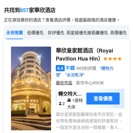
共找到
857
家華欣
酒店
正在尋找華欣的酒店？查看酒店評價，挑選最超值的酒店優惠。
永安推薦
低價優先
好評優先
高星級優先
進距離優先
高價優先
華欣皇家館酒店
（Royal
Pavilion Hua Hin）
不錯
4.4
665則評價
"購物方
便"
"泳池乾淨"
華欣市區
距市中心650米
轉交特大床
查看優惠
1張特
房
2
大床
華欣皇家館距離華欣夜市非常近，設
有帶免費無線網絡連接的舒適客房、
一個室外游泳池和一間餐廳。客人可