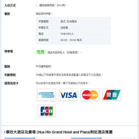
入住方式
櫃枱服務時間：24小時。
餐飲
酒店提供早餐。
早餐種類
美式, 亞洲風味
早餐形式
自助餐
費用
THB 250/人
營業時間
06:30 - 10:00 每天
停車場
免费
酒店內提供私人（住客專用）
。
寵物
不可攜帶寵物。
年齡限制
18歲以下的房客不得在沒有家長或監護人的情況下入住酒店。
接受信用卡
可以信用卡在酒店付款，閣下可使用以下信用卡：
華欣大酒店及廣場
(Hua Hin Grand Hotel and Plaza)
附近酒店推薦