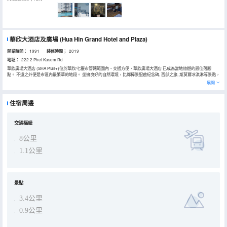
華欣大酒店及廣場
(Hua Hin Grand Hotel and Plaza)
開業時間：
1991
装修時間；
2019
地址：
222 2 Phet Kasem Rd
華欣廣場大酒店 (SHA Plus+)位於華欣/七巖市管轄範圍內、交通方便，華欣廣場大酒店 已成為當地旅遊的最佳落腳
點。 不遠之外便是市區內最繁華的地段。 坐擁良好的自然環境，比鄰捧景配啟紀念碑, 西部之旅, 斯莫爾冰淇淋等景點，
所有這些使得這家酒店別具特色。
展開
華欣廣場大酒店 (SHA Plus+)提供多種多樣的設施，豐富您在華欣/七巖期間的樂趣。 酒店擁有一系列特色服務，例如：
免費房內無線網絡, 24小時送餐服務, 無線網絡(公共區域), 停車場, 送餐服務。
華欣廣場大酒店 (SHA Plus+)大部分客房都配有平板電視, 無線上網, 無線上網(免費), 按摩浴缸, 空調，再講究的客人也
住宿周邊
能感受到酒店服務的誠意與品質。 在酒店內可找到按摩浴缸, 健身中心, 室外游泳池, 水療中心, 按摩等多種精彩的娛樂設
施。 華欣廣場大酒店 (SHA Plus+)地理位置優越，設施先進，是最熱門的酒店之一。
交通樞紐
8公里
1.1公里
景點
3.4公里
0.9公里