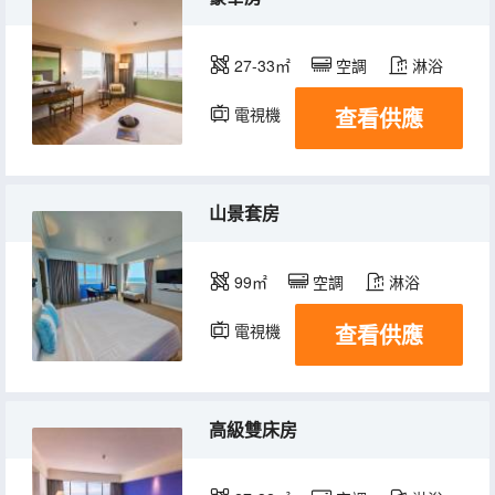
27-33㎡
空調
淋浴
查看供應
電視機
冰箱
山景套房
99㎡
空調
淋浴
查看供應
電視機
高級雙床房