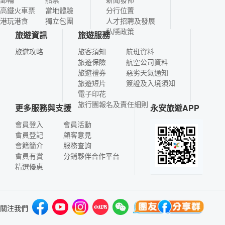
高鐵火車票
當地體驗
分行位置
港玩港食
獨立包團
人才招聘及發展
私隱政策
旅遊資訊
旅遊服務
旅遊攻略
旅客須知
航班資料
旅遊保險
航空公司資料
旅遊禮券
惡劣天氣通知
旅遊短片
簽證及入境須知
電子印花
旅行團報名及責任細則
更多服務與支援
永安旅遊APP
會員登入
會員活動
會員登記
顧客意見
會籍簡介
服務查詢
會員有賞
分銷夥伴合作平台
精選優惠
關注我們