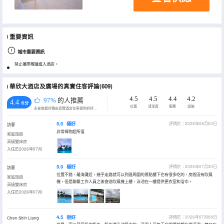
重要資訊
城市重要資訊
禁止攜帶榴蓮進入酒店。
華欣大酒店及廣場的真實住客評論(609)
4.5
4.5
4.4
4.2
97%
的人推薦
4.4
/5分
位置
清潔度
服務
設施
永安旅遊評價由真實酒店住客提供的評價。
5.0
極好
評價於：2026年08月03日
訪客
非常棒物超所值
家庭旅遊
高級雙床房
入住於2026年07月
5.0
極好
評價於：2026年07月30日
訪客
位置不錯，離海灘近，幾乎走路就可以到達周圍的景點樓下也有很多吃的，房間沒有吹風
家庭旅遊
機，但是聯繫工作人員之後會送吹風機上樓，泳池在一樓提供更衣室和浴巾。
高級雙床房
入住於2026年07月
4.5
很好
評價於：2026年07月08日
Chen Shih Liang