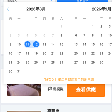
重新搜尋
2026年8月
2026年9月
一卧室套房
日
一
二
三
四
五
六
日
一
二
三
四
1
1
2
3
66㎡
空調
淋浴
2
3
4
5
6
7
8
6
7
8
9
10
查看供應
電視機
冰箱
9
10
11
12
13
14
15
13
14
15
16
17
16
17
18
19
20
21
22
20
21
22
23
24
高級特大床房
23
24
25
26
27
28
29
27
28
29
30
30
31
27-32㎡
空調
淋浴
*所有入住退房日期均為目的地日期
查看供應
電視機
冰箱
豪華房