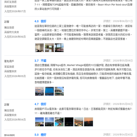
這是一家三星等級的飯店，飯店游泳池算大的，清潔人員每天在開場前都有做清潔。巷口有
與好友旅遊
7-11，隔壁還有TOPS超級市場，距離酒吧街，華欣夜市，Baan Khun Por food court及華
高級雙床房
欣火車站皆步行可到達。
入住於2026年07月
4.0
很好
評價於：2026年06月21日
訪客
這是我在華欣住過的三家三星旅館中，唯一可能會再訪的一家。他最吸引我的地方，就是有
獨自旅遊
一個很棒的泳池。第二，地理位置位於華欣市中心，非常方便。第三，高樓景觀還不錯。
高級特大床房
當然，以這麼便宜的價格，不可能毫無缺點。簡單來說就是老舊。對我而言最大的扣分項，
入住於2026年06月
就是空調聲音太大。另外，晚上會聽到附近吵鬧的音樂跟震動；不過飯店也是受害者。
3.7
不錯
評價於：2026年05月08日
匿名用戶
酒店位置優越, 隔鄰Tops超市, Market Village相距約10分鐘步程, 酒店有穿梭車往返海灘,
家庭旅遊
步行前往亦不遠, 也有泳池在二層。酒店房間全部面向海, 高層的可遠眺海景, 每天可看日出,
高級雙床房
設施一般亦較舊, 床頭櫃位置沒有插座, 而且全房間插座極少, 只能用地燈的插座為手機充電,
入住於2026年05月
比較困擾。另外一提房間沒有提供電吹風, 但可向房務借用。餐廳設在地下, 自助早餐不錯,
食物選擇還算多。
4.7
很好
評價於：2026年05月06日
訪客
房間窗戶可以看到海，走廊可看到華欣車站！日出、日落都能見到！附近有韓式餐廳也有7-
獨自旅遊
11，離海灘距離也不遠！
高級雙床房
入住於2026年04月
5.0
極好
評價於：2026年04月30日
BH4AWK