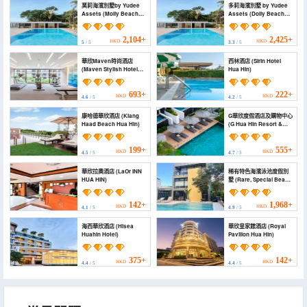
莫莉海濱別墅by Yudee
多莉海濱別墅 by Yudee
Assets (Molly Beach
Assets (Dolly Beach
House by Yudee
House by Yudee
Assets)
Assets)
2,104+
2,425+
HKD
HKD
5
/ 5
3.3
/ 5
華欣Maven時尚酒店
西林酒店 (Sirin Hotel
(Maven Stylish Hotel
Hua Hin)
Hua Hin)
693+
222+
HKD
HKD
4.6
/ 5
4.2
/ 5
康哈德華欣酒店 (Kiang
G華欣度假酒店及購物中心
Haad Beach Hua Hin)
(G Hua Hin Resort &
Mall)
199+
555+
HKD
HKD
4.5
/ 5
4.7
/ 5
華欣拉奧酒店 (LaOr INN
稀有特色海濱泳池度假別
HUA HIN)
墅 (Rare, Special Beach
Pool Villa)
142+
1,968+
HKD
HKD
4.1
/ 5
4.9
/ 5
海西華欣酒店 (Hisea
華欣皇家館酒店 (Royal
Huahin Hotel)
Pavilion Hua Hin)
375+
142+
HKD
HKD
4.4
/ 5
4.4
/ 5