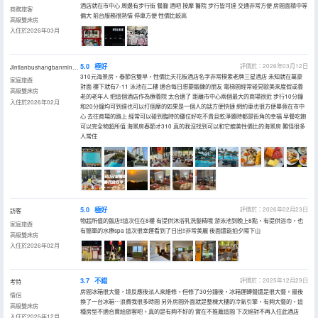
酒店就在市中心 周邊有步行街 餐廳 酒吧 按摩 醫院 步行皆可達 交通非常方便 房間面積中等
商務旅客
偏大 前台服務很熱情 停車方便 性價比較高
高級雙床房
入住於2026年03月
5.0
極好
評價於：2026年03月12日
Jintianbushangbanmingtianzaibanzhuan
310元海景房，春節含雙早，性價比天花板酒店名字非常樸素老牌三星酒店 未知就在萬豪
家庭旅遊
對面 樓下就有7-11 泳池在二樓 適合每日想要鍛鍊的朋友 電梯間經常碰見歐美來度假或養
高級雙床房
老的老年人 把這個酒店作為療養院 太合適了 距離市中心兩個最大的商場很近 步行10分鐘
入住於2026年02月
和20分鐘均可到達也可以打個摩的如果是一個人的話方便快捷 網約車也很方便畢竟在市中
心 去往商場的路上 經常可以碰到臨時的攤位好吃不貴且乾淨隨時都是街角的幸福 早餐吃飽
可以完全物超所值 海景房春節才310 真的我沒找到可以和它媲美性價比的海景房 難怪很多
人常住
5.0
極好
評價於：2026年02月23日
訪客
物超所值的飯店‼這次住在8樓 有提供沐浴乳洗髮精哦 游泳池到晚上8點，有提供浴巾，也
家庭旅遊
有簡單的水療spa 這次很幸運看到了日出‼非常美麗 後面還能拍夕陽下山
高級雙床房
入住於2026年02月
3.7
不錯
評價於：2025年12月29日
考特
房間冰箱很大聲，境反應後派人來維修，但修了30分鐘後，冰箱運轉聲還是很大聲。最後
情侶
換了一台冰箱⋯浪費我很多時間 另外房間外面就是整棟大樓的冷氣引擎，有夠大聲的，這
高級雙床房
種房型不適合賣給旅客吧。真的是有夠不好的 實在不推薦這間 下次絕對不再入住此酒店
入住於2025年12月