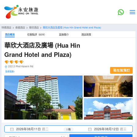
特價酒店
>
泰國酒店
>
華欣酒店
>
華欣大酒店及廣場
(Hua Hin Grand Hotel and Plaza)
酒店概览
住客點評（609）
設施簡介
酒店政策
華欣大酒店及廣場
(Hua Hin
Grand Hotel and Plaza)
222 2 Phet Kasem Rd
現在就預訂
全部設施>
2026年08月11日
週二
2026年08月12日
週三
1 晚