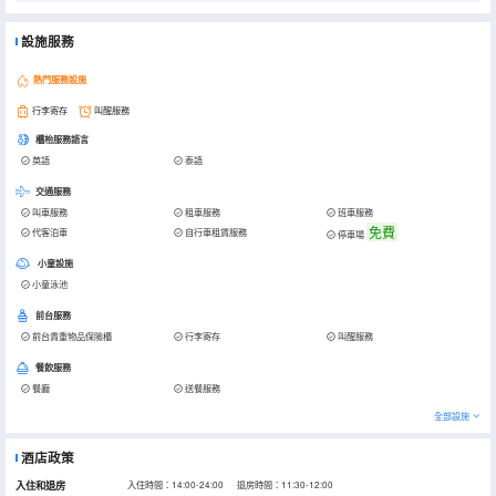
設施服務
熱門服務設施
行李寄存
叫醒服務
櫃枱服務語言
英語
泰語
交通服務
叫車服務
租車服務
班車服務
免費
代客泊車
自行車租賃服務
停車場
小童設施
小童泳池
前台服務
前台貴重物品保險櫃
行李寄存
叫醒服務
餐飲服務
餐廳
送餐服務
全部設施
酒店政策
入住和退房
入住時間：14:00-24:00 退房時間：11:30-12:00