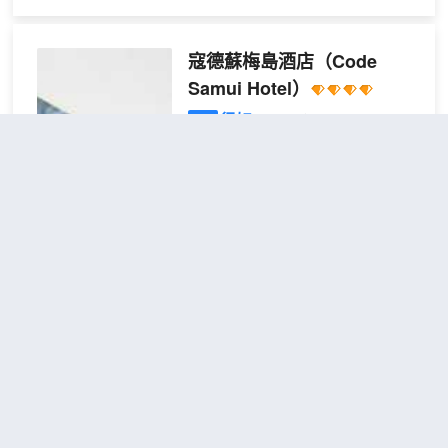
灘 3.9 英里（6.2 公里），距離漁人
村 4 英里（6.4 公里）。 您可充分利
用室外游泳池等度假設施，或者到露
寇德蘇梅島酒店
（Code
台和花園欣賞美景。此酒店的其他設
Samui Hotel）
施包括免費 WiFi和禮賓服務。藉助收
費的區內班車，您可方便前往附近的
很好
4.6
81則評價
"泳池乾
景點。 您可以到酒店的餐廳大快朵
淨"
"泳池一流"
頤；這裏供應午餐和晚餐。也可以待
邦珀爾
距市中心13公里
在房間裏，享受部分時段客房送餐服
務。每天 07:00 至 10:00 提供收費的
單卧室直通
查看優惠
自助式早餐。 特色服務/設施包括豪
1張特
泳池
2
華轎車或公務車服務、乾洗/洗衣服務
大床
和24 小時前台服務。酒店設有收費的
酒店提供BBQ設施。客人可以在配備
24 小時往返機場班車，此外還提供免
了枱球室的酒吧享用飲品。Vanilla美
費自助停車。 有 98 間空調客房提供
食餐廳全天供應餐點，營業時間為
冰箱和存放一些免費物品的迷你吧；
07:00-23:00。服務枱可安排租車、當
您定能在旅途中找到家的舒適。客房
地班車以及行李儲存各項服務。客人
設有私人陽台。提供免費無線網絡，
可以在游泳館平台上打發時光，在酒
蘇梅島美人魚酒店
（Samui
方便您與朋友保持聯繫；有線頻道可
店的健身房鍛鍊身體，或在桑拿室內
滿足您的娛樂需求。浴室提供免費洗
Mermaid Beachfront）
放鬆身心。酒店配有往返於Maenam
浴用品和坐浴桶。