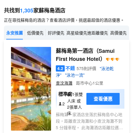
共找到
1,305
家蘇梅島
酒店
正在尋找蘇梅島的酒店？查看酒店評價，挑選最超值的酒店優惠。
永安推薦
低價優先
好評優先
高星級優先
進距離優先
高價優先
蘇梅島第一酒店
（Samui
First House Hotel）
不錯
4.2
575則評價
"泳池乾
淨"
"泳池一流"
查汶海灘
距市中心1公里
標準房
1張雙
查看優惠
人床 或
2
2張單人
床
蘇梅第一家酒店坐落於蘇梅島中心地
段，距離查汶海灘和小查汶海灘不到
5 分鐘車程。 此海灘酒店距離拉邁海