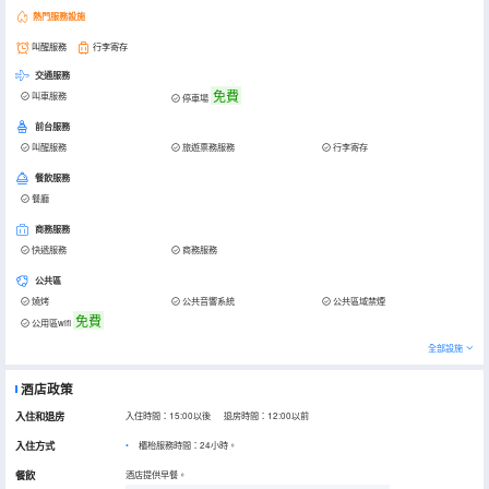
熱門服務設施
叫醒服務
行李寄存
交通服務
免費
叫車服務
停車場
前台服務
叫醒服務
旅遊票務服務
行李寄存
餐飲服務
餐廳
商務服務
快遞服務
商務服務
公共區
燒烤
公共音響系統
公共區域禁煙
免費
公用區wifi
全部設施
酒店政策
入住和退房
入住時間：15:00以後 退房時間：12:00以前
入住方式
櫃枱服務時間：24小時。
餐飲
酒店提供早餐。