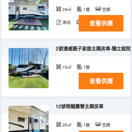
24㎡
1層
空調
查看供應
淋浴
電視機
冰箱
2號漫威親子家庭主題房車-獨立庭院
16㎡
1層
查看供應
12號萌寵露營主題房車
26㎡
1層
空調