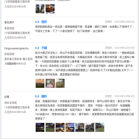
12號萌寵露營主題房車
入住於2024年04月
4.5
很好
評價於：2024年04月05日
匿名用戶
清明假期和朋友一家出遊，感覺服務還不錯、很温馨，還約了燒烤，本來擔心下雨烤不了，
家庭旅遊
不過天工作美，下了一小會兒就停了，拍了段視頻， 自己看哦。
12號萌寵露營主題房車
入住於2024年04月
3.2
不錯
評價於：2024年03月18日
Feiguoyekongdezhu
這次大概正好沒有人…所以戶外還是很舒服…沒有嘈雜喧鬧！朋友介紹來的，一開始就説設
家庭旅遊
施老舊了點，衹是沒有想到那麼老舊，大概最近雨季，所以被子都非常的潮。床上還有小蜘
農民畫主題房車-獨立庭院
蛛~。不過既然是露營 也做好了心裏準備。其次這個房車前的草坪地面是不是可以修整一
（3號房車）
入住於2024年03月
下，有大坑~高高低低 太容易摔了~。訂了燒烤，爐子還是不錯的，送來也很準時~ 差不多
能烤3個多小時~。另外就是以後服務還是要跟上~ 送個早飯 打了2次電話[捂臉] 太早了~~~
另外路口草坪有狗屎…還是要勤打掃為好
5.0
極好
評價於：2023年10月03日
訪客
設施：距離真的很近，房間裏面什麼都有，設施都齊全，都可以用的 衞生：衞生也不錯，
與好友旅遊
跟大牌酒店有差距，但是整體來説還是不錯的。 環境：中間有一個大的草坪，有個蹦蹦
12號萌寵露營主題房車
床，滑滑梯，晚上會放個電影，但是不算大， 服務：服務可以。 可以訂燒烤，燒烤爐子
入住於2023年10月
150或者200，帶食材的話100一個人，還不錯的。 其實覺得房車有點貴但是國慶來説已經
很便宜了。