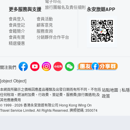
電子印花
旅行團報名及責任細則
更多服務與支援
永安旅遊APP
會員登入
會員活動
會員登記
顧客意見
會籍簡介
服務查詢
會員有賞
分銷夥伴合作平台
精選優惠
關注我們
[object Object]
本網頁所顯示之價格因應產品種類及出發日期而有所不同，不包括
站點地圖
私隱
|
任何稅項、燃油附加費、行政費、簽証費、服務費(旅行團適用)及
政策
其他應繳費用
© 1999 - 2026 香港永安旅遊有限公司 Hong Kong Wing On
Travel Service Limited. All Rights Reserved. 牌照號碼: 350074