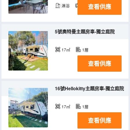
查看供應
淋浴
電視機
冰箱
5號奧特曼主題房車-獨立庭院
17㎡
1層
查看供應
16號Hellokitty主題房車-獨立庭院
17㎡
1層
查看供應