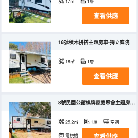
17㎡
1層
查看供應
18號積木拼搭主題房車-獨立庭院
18㎡
1層
查看供應
8號民國公館棋牌家庭聚會主題房車-超大獨立庭院
25.2㎡
1層
空調
查看供應
電視機
冰箱