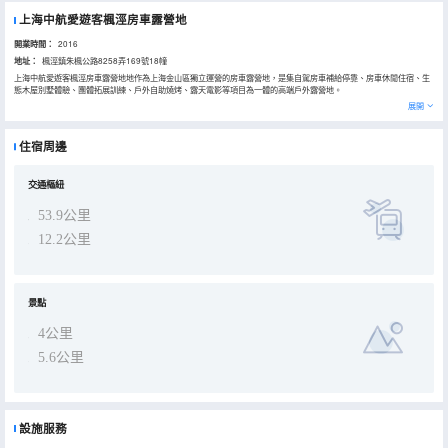
上海中航愛遊客楓涇房車露營地
開業時間：
2016
地址：
楓涇鎮朱楓公路8258弄169號18幢
上海中航愛遊客楓涇房車露營地地作為上海金山區獨立運營的房車露營地，是集自駕房車補給停靠、房車休閒住宿、生
態木屋別墅體驗、團體拓展訓練、戶外自助燒烤、露天電影等項目為一體的高端戶外露營地。
營地位於上海的西南門戶、新滬上八景的千年歷史文化名鎮-----楓涇古鎮中國農民畫村景區。周邊業態豐富，配套設施
展開
齊全，土菜精做的農家餐飲、風景宜人的休閒垂釣、安全衞生的生態採摘，一應俱全。交通便利，東與松江新浜相連，
北鄰青浦練塘古鎮，西與浙江嘉善接壤，距離S32（申嘉湖高速）、G60（滬昆高速）入口處皆在5公里內，上海市區自
駕僅需1小時。愛遊客楓涇房車露營地自2015年9月26日開營以來，不斷吸引外來遊客的眼球，成為金山楓涇中國農民
住宿周邊
畫村景區的又一亮點佳作。整個營地佔地12.7畝，共有18個營位，其中3個自駕營位，3棟獨立別墅木屋，並設置了木
屋形式的公共衞生間和公共淋浴房等服務場所，所有賓客入住的木屋，內牆材料全部選用來自加拿大“會呼吸的松木”建
造而成。營地全面WIFI覆蓋，整體格局簡約中帶着精緻感。現擁有情侶型、家庭型系列房車共8台，目前所有房車採用
澳洲技術,極具代表性的中國製造本土品牌-----金山瑞萊克斯；及常州帝盛兩大知名品牌。車長8米，冰箱、空調、盥洗
交通樞紐
設備齊全，內飾舒適，別具風格，每台車能做到一車一風格的視覺效果。令所有參觀者感到走進營地的每處都是一種嚮
往；讓所有入住者，都帶着愉悅的心情享受着營地的每一寸泥土與花草的環繞。
53.9公里
12.2公里
景點
4公里
5.6公里
設施服務