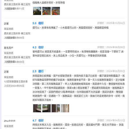
個服務人員都非常好，非常熱情
農民畫主題房車-獨立庭院
（3號房車）
入住於2025年11月
5.0
極好
評價於：2025年10月04日
訪客
還可以，房車有些陳舊了，小木屋還可以的。周圍環境挺好，周圍都是綠植
家庭旅遊
農民畫主題房車-獨立庭院
（3號房車）
入住於2025年08月
4.2
很好
評價於：2024年08月28日
匿名用戶
營地還可以 就是夏天蚊蟲多，一定要帶防蚊水，有滑梯和蹦蹦床，但是清理一下更好了.房
家庭旅遊
車內部空間比較大，床上用品乾淨，小住一天還可以，早餐會送到房間裏.
農民畫主題房車-獨立庭院
（3號房車）
入住於2024年08月
2.5
還行
評價於：2024年06月20日
訪客
房間設施比較陳舊，窗戶紗窗破洞很多，房間內蚊子蟲子比較多，櫃子裏發現軟體蟲子，衹
家庭旅遊
好叫服務員用膠帶把櫃子封起來。服務質量參差不齊。第一天入住服務質量還行，至少能解
12號萌寵露營主題房車
決問題。第二天的服務員變了，早上九點就開始催我退房。我是週中入住，整個營地衹有我
入住於2024年05月
一家客人。中午我申請延遲退房，我家4歲小朋友睡著了，想延遲到兩點退房。被服務員冷
冰冰地拒絕了，説我們規定12點準時退房，任何理由都不允許延遲。我説非週末，整個營
地就我們一家，您通融一下。服務員説，我衹是打工的，我執行的是老闆的命令。好吧，我
衹好叫醒孩子退房。
4.7
很好
評價於：2024年04月12日
Zhu💭💭💭
時隔五年再次入住，服務周到，環境一如既往的好。 還送畫村門票，衞生也不錯😄。 對面
家庭旅遊
的灶頭裡飯菜美味，性價比很高。