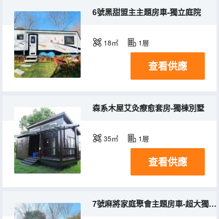
6號黑甜盟主主題房車-獨立庭院
18㎡
1層
查看供應
森系木屋艾灸療愈套房-獨棟別墅
35㎡
1層
查看供應
7號麻將家庭聚會主題房車-超大獨立庭院