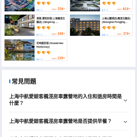
SANQIAO HOTEL)
354+
614+
HKD
HKD
4.6
/ 5
4.7
/ 5
清風·漫悅民宿(上海楓涇古
上海山麓酒店(楓涇古鎮店)
鎮店) (Qingfeng ·
(Shanghai Fengjing
Manyue Homestay)
Ancient Town Shanlu
Hotel)
344+
374+
HKD
HKD
4.7
/ 5
4.6
/ 5
花吻屋民宿 (Huawenwu
Homestay)
219+
HKD
4.5
/ 5
常見問題
上海中航愛遊客楓涇房車露營地的入住和退房時間是
什麼？
上海中航愛遊客楓涇房車露營地是否提供早餐？