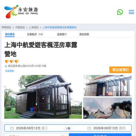
特價酒店
>
中國酒店
>
上海酒店
>
上海中航愛遊客楓涇房車露營地
酒店概览
住客點評（15）
設施簡介
酒店政策
上海中航愛遊客楓涇房車露
營地
楓涇鎮朱楓公路8258弄169號18幢
現在就預訂
全部設施>
2026年08月12日
週三
2026年08月13日
週四
1 晚