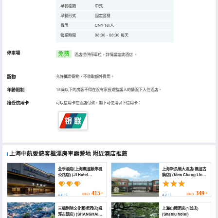
早餐種類
中式
早餐形式
固定套餐
費用
CNY 16/人
營業時間
08:00 - 08:30 每天
停車場
免费
酒店提供停車位，詳情請諮詢酒店
。
寵物
允許攜帶寵物，不收取額外費用。
年齡限制
18歲以下的房客不得在沒有家長或監護人的情況下入住酒店。
接受信用卡
可以信用卡在酒店付款，閣下可使用以下信用卡：
上海中航愛遊客楓涇房車露營地
附近酒店推薦
全季酒店(上海楓涇鎮朱楓
上海新長嶺大酒店(楓涇古
公路店) (Ji Hotel
鎮店) (New Chang Ling
(Shanghai Zhujing Town
Hotel)
Zhufeng Highway
Branch))
415+
349+
HKD
HKD
4.8
/ 5
4.2
/ 5
三橋別院文化藝術酒店(楓
上海山麓酒店(1號店)
涇古鎮店) (SHANGHAI
(Shanlu hotel)