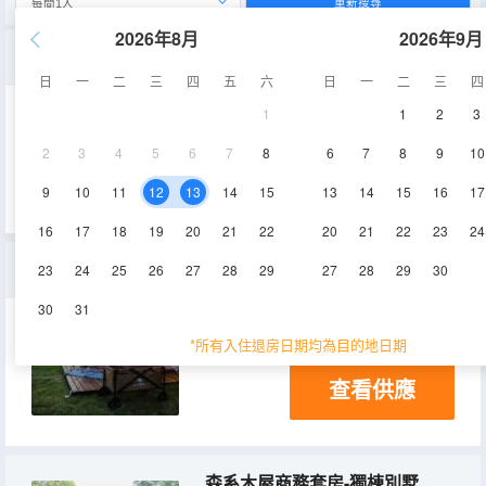
重新搜尋
2026年8月
2026年9月
17號哆啦A夢主題房車-獨立庭院
日
一
二
三
四
五
六
日
一
二
三
四
1
1
2
3
17㎡
1層
2
3
4
5
6
7
8
6
7
8
9
10
查看供應
9
10
11
12
13
14
15
13
14
15
16
17
16
17
18
19
20
21
22
20
21
22
23
24
營地帳篷屋（含睡袋）
23
24
25
26
27
28
29
27
28
29
30
30
31
10㎡
1層
淋浴
*所有入住退房日期均為目的地日期
查看供應
森系木屋商務套房-獨棟別墅