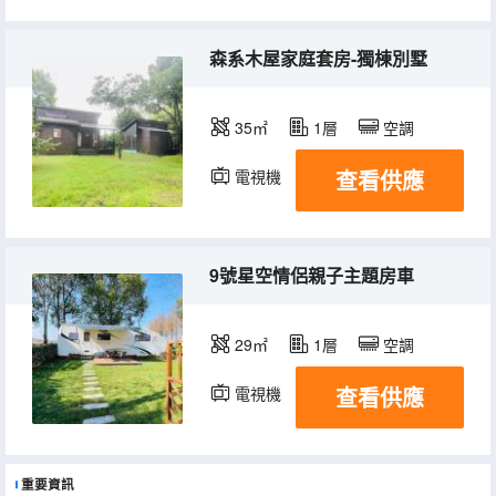
森系木屋家庭套房-獨棟別墅
35㎡
1層
空調
查看供應
電視機
9號星空情侶親子主題房車
29㎡
1層
空調
查看供應
電視機
冰箱
重要資訊