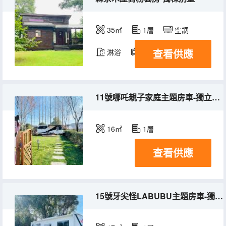
35㎡
1層
空調
查看供應
淋浴
電視機
11號哪吒親子家庭主題房車-獨立庭院
16㎡
1層
查看供應
15號牙尖怪LABUBU主題房車-獨立庭院