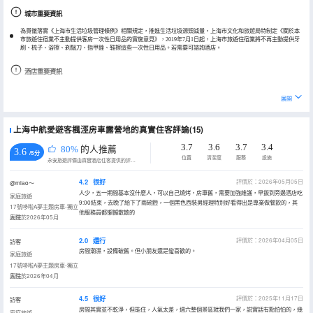
城市重要資訊
為貫徹落實《上海市生活垃圾管理條例》相關規定，推進生活垃圾源頭減量，上海市文化和旅遊局特制定《關於本
市旅遊住宿業不主動提供客房一次性日用品的實施意見》，2019年7月1日起，上海市旅遊住宿業將不再主動提供牙
刷、梳子、浴擦、剃鬚刀、指甲銼、鞋擦這些一次性日用品。若需要可諮詢酒店。
酒店重要資訊
每房僅限帶一隻寵物。
展開
如需燒烤必須提前1天12點前預約。
上海中航愛遊客楓涇房車露營地的真實住客評論(15)
3.7
3.6
3.7
3.4
80%
的人推薦
3.6
/5分
位置
清潔度
服務
設施
永安旅遊評價由真實酒店住客提供的評價。
4.2
很好
評價於：2026年05月05日
@miao～
人少，五一期間基本沒什麼人，可以自己燒烤，房車舊，需要加強維護，早飯到旁邊酒店吃
家庭旅遊
9:00結束，去晚了給下了兩碗麪，一個黑色西裝男經理特別好看得出是專業做餐飲的，其
17號哆啦A夢主題房車-獨立
他服務員都懶懶散散的
庭院
入住於2026年05月
2.0
還行
評價於：2026年04月05日
訪客
房間潮濕，設備破舊。但小朋友還是蠻喜歡的。
家庭旅遊
17號哆啦A夢主題房車-獨立
庭院
入住於2026年04月
4.5
很好
評價於：2025年11月17日
訪客
房間其實並不乾淨，但能住，人氣太差，週六整個景區就我們一家，説實話有點怕怕的，幾
家庭旅遊