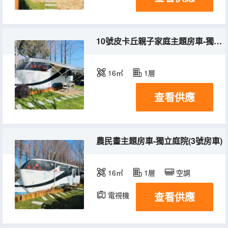
10號皮卡丘親子家庭主題房車-獨立庭院
16㎡
1層
查看供應
農民畫主題房車-獨立庭院(3號房車)
16㎡
1層
空調
查看供應
電視機
冰箱