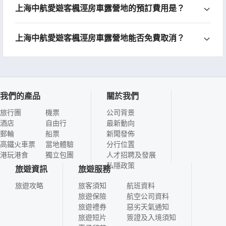
上海中航愛遊客楓涇房車露營地的預訂費用是？
上海中航愛遊客楓涇房車露營地能否免費取消？
我們的產品
關於我們
旅行團
機票
公司背景
酒店
自由行
最新動向
郵輪
船票
新聞發佈
高鐵火車票
當地體驗
分行位置
港玩港食
獨立包團
人才招聘及發展
私隱政策
旅遊資訊
旅遊服務
旅遊攻略
旅客須知
航班資料
旅遊保險
航空公司資料
旅遊禮券
惡劣天氣通知
旅遊短片
簽證及入境須知