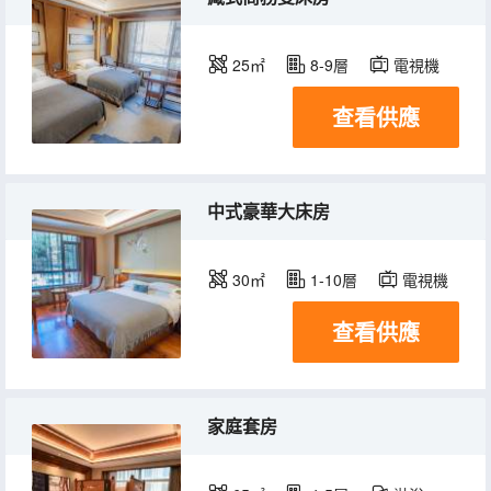
25㎡
8-9層
電視機
查看供應
中式豪華大床房
30㎡
1-10層
電視機
查看供應
家庭套房