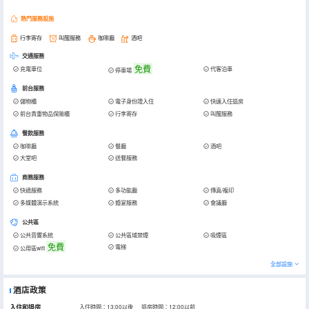
熱門服務設施
行李寄存
叫醒服務
咖啡廳
酒吧
交通服務
免費
充電車位
代客泊車
停車場
前台服務
儲物櫃
電子身份證入住
快速入住退房
前台貴重物品保險櫃
行李寄存
叫醒服務
餐飲服務
咖啡廳
餐廳
酒吧
大堂吧
送餐服務
商務服務
快遞服務
多功能廳
傳真/複印
多媒體演示系統
婚宴服務
會議廳
公共區
公共音響系統
公共區域禁煙
吸煙區
免費
電梯
公用區wifi
全部設施
酒店政策
入住和退房
入住時間：13:00以後 退房時間：12:00以前