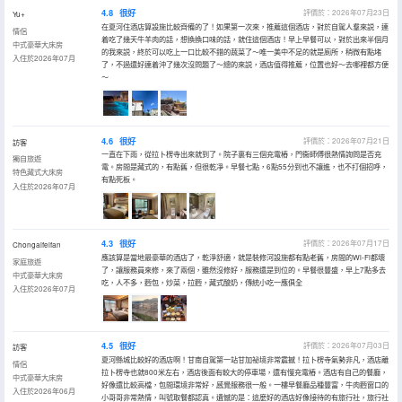
4.8
很好
評價於：2026年07月23日
Yu+
在夏河住酒店算設施比較齊備的了！如果第一次來，推薦這個酒店，對於自駕人羣來説，連
情侶
着吃了幾天牛羊肉的話，想換換口味的話，就住這個酒店！早上早餐可以，對於出來半個月
中式豪華大床房
的我來説，終於可以吃上一口比較不錯的蔬菜了～唯一美中不足的就是廁所，稍微有點堵
入住於2026年07月
了，不過還好連着沖了幾次沒問題了～總的來説，酒店值得推薦，位置也好～去哪裡都方便
～
4.6
很好
評價於：2026年07月21日
訪客
一直在下雨，從拉卜楞寺出來就到了。院子裏有三個充電樁，門衞師傅很熱情詢問是否充
獨自旅遊
電。房間是藏式的，有點舊，但很乾凈。早餐七點，6點55分到也不讓進，也不打個招呼，
特色藏式大床房
有點死板。
入住於2026年07月
4.3
很好
評價於：2026年07月17日
Chongaifeifan
應該算是當地最豪華的酒店了，乾淨舒適，就是裝修河設施都有點老舊，房間的Wi-Fi都壞
家庭旅遊
了，讓服務員來修，來了兩個，雖然沒修好，服務還是到位的。早餐很豐盛，早上7點多去
中式豪華大床房
吃，人不多，麪包，炒菜，拉麪，藏式酸奶，傳統小吃一應俱全
入住於2026年07月
4.5
很好
評價於：2026年07月03日
訪客
夏河縣城比較好的酒店啊！甘南自駕第一站甘加祕境非常震撼！拉卜楞寺氣勢非凡，酒店離
情侶
拉卜楞寺也就800米左右，酒店後面有較大的停車場，還有慢充電樁。酒店有自己的餐廳，
中式豪華大床房
好像還比較高檔，包間環境非常好，感覺服務很一般。一樓早餐廳品種豐富，牛肉麪窗口的
入住於2026年06月
小哥哥非常熱情，叫號取餐都認真。遺憾的是：這麼好的酒店好像接待的有旅行社，旅行社