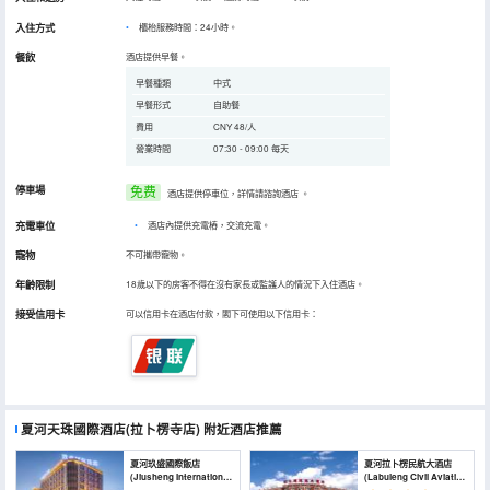
入住方式
櫃枱服務時間：24小時。
餐飲
酒店提供早餐。
早餐種類
中式
早餐形式
自助餐
費用
CNY 48/人
營業時間
07:30 - 09:00 每天
停車場
免费
酒店提供停車位，詳情請諮詢酒店
。
充電車位
•
酒店內提供充電樁，交流充電。
寵物
不可攜帶寵物。
年齡限制
18歲以下的房客不得在沒有家長或監護人的情況下入住酒店。
接受信用卡
可以信用卡在酒店付款，閣下可使用以下信用卡：
夏河天珠國際酒店(拉卜楞寺店)
附近酒店推薦
夏河玖盛國際飯店
夏河拉卜楞民航大酒店
(Jiusheng International
(Labuleng Civil Aviation
Hotel)
Hotel)