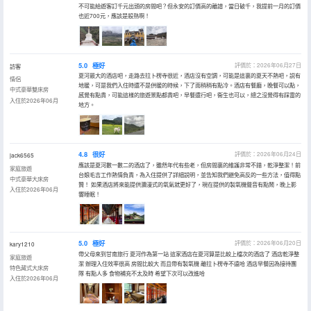
不可能給遊客訂千元出頭的房間吧？但永安的訂價高的離譜，當日破千，我提前一月的訂價
也近700元，應該是殺熟啊！
5.0
極好
評價於：2026年06月27日
訪客
夏河最大的酒店吧，走路去拉卜楞寺很近，酒店沒有空調，可能是這裏的夏天不熱吧，説有
情侶
地暖，可是我們入住時還不是供暖的時候，下了雨稍稍有點冷。酒店有餐廳，晚餐可以點，
中式豪華雙床房
感覺有點貴，可能這樣的旅遊景點都貴吧，早餐還行吧，衞生也可以，總之沒覺得有踩雷的
入住於2026年06月
地方。
4.8
很好
評價於：2026年06月24日
jack6565
應該是夏河數一數二的酒店了，雖然年代有些老，但房間裏的維護非常不錯，乾淨整潔！前
家庭旅遊
台娘毛吉工作熱情負責，為入住提供了詳細説明，並告知我們避免高反的一些方法，值得點
中式豪華大床房
贊！ 如果酒店將來能提供瀰漫式的氧氣就更好了，現在提供的製氧機聲音有點鬧，晚上影
入住於2026年06月
響睡眠！
5.0
極好
評價於：2026年06月20日
kary1210
帶父母來到甘南旅行 夏河作為第一站 這家酒店在夏河算是比較上檔次的酒店了 酒店乾淨整
家庭旅遊
潔 辦理入住效率很高 房間比較大 而且帶有製氧機 離拉卜楞寺不遠哈 酒店早餐因為接待團
特色藏式大床房
隊 有點人多 食物補充不太及時 希望下次可以改進哈
入住於2026年06月