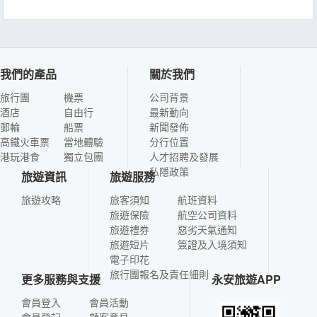
我們的產品
關於我們
旅行團
機票
公司背景
酒店
自由行
最新動向
郵輪
船票
新聞發佈
高鐵火車票
當地體驗
分行位置
港玩港食
獨立包團
人才招聘及發展
私隱政策
旅遊資訊
旅遊服務
旅遊攻略
旅客須知
航班資料
旅遊保險
航空公司資料
旅遊禮券
惡劣天氣通知
旅遊短片
簽證及入境須知
電子印花
旅行團報名及責任細則
更多服務與支援
永安旅遊APP
會員登入
會員活動