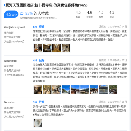
夏河天珠國際酒店(拉卜楞寺店)的真實住客評論(1429)
4.5
4.6
4.5
4.5
93%
的人推薦
4.5
/5分
位置
清潔度
服務
設施
永安旅遊評價由真實酒店住客提供的評價。
5.0
極好
評價於：2026年08月04日
WenjialiulangNoel
甘南五日旅行途中最滿意的一家酒店，裝修雖然不算時尚但典雅大氣耐看，房間寬敞，衞生
獨自旅遊
到位，提供的一次性消耗品品質在線，連一雙拖鞋都柔然厚實，服務很不錯。關鍵是早上的
中式豪華大床房
自助餐，非常豐盛好吃，甜品甚至比一些大城市的星際酒店的種類都多，強推！
入住於2026年07月
4.8
很好
評價於：2026年07月27日
Qinqinmuzi
甘南自駕入住這家酒店整體體驗很不錯。地理位置十分優越，步行就能抵達拉卜楞寺，逛轉
家庭旅遊
經長廊非常方便。酒店環境大氣整潔，客房空間寬敞，衞生到位，配備地暖，高原入住舒適
特色藏式雙床房
度高，自駕停車也便利。唯一美中不足是客房沒有空調，夏季午後房間會有些悶熱，衹能開
入住於2026年07月
窗通風。綜合來看，是夏河縣城優選酒店，前往拉卜楞寺遊覽十分合適，追求出行便利的遊
客值得選擇。
4.5
很好
評價於：2026年07月25日
BeccaLao
我們一共租了3個雙床房間，房間整體來說是清潔的，但我們的房間廁所被之前的客人用即
家庭旅遊
棄式坐墊膠紙封了不能擦掉。酒店只有7台供氧機，需要提早預訂放在房間內。早餐是我們
特色藏式雙床房
8天在甘南地區住宿最豐盛的。
入住於2026年07月