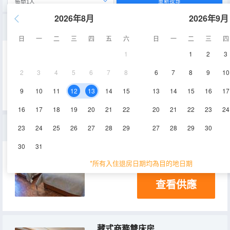
重新搜尋
2026年8月
2026年9月
總統套房
日
一
二
三
四
五
六
日
一
二
三
四
1
1
2
3
95㎡
9層
電視機
2
3
4
5
6
7
8
6
7
8
9
10
查看供應
9
10
11
12
13
14
15
13
14
15
16
17
16
17
18
19
20
21
22
20
21
22
23
24
中式商務雙床房
23
24
25
26
27
28
29
27
28
29
30
30
31
30㎡
1-10層
電視機
*所有入住退房日期均為目的地日期
查看供應
藏式商務雙床房