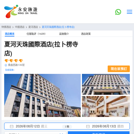
特價酒店
>
中國酒店
>
夏河酒店
>
夏河天珠國際酒店(拉卜楞寺店)
酒店概览
住客點評（1429）
設施簡介
酒店政策
夏河天珠國際酒店(拉卜楞寺
店)
桑曲西路136號
現在就預訂
全部設施>
2026年08月12日
週三
2026年08月13日
週四
1 晚