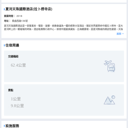
夏河天珠國際酒店(拉卜楞寺店)
開業時間：
2018
地址：
桑曲西路136號
夏河天珠國際酒店是一家集客房、餐飲、茶樓、商務會議為一體的標準大型酒店，鄰近世界藏學府中國拉卜楞寺，是大
夏河畔上的一顆璀璨的明珠。酒店毗鄰縣行政中心，俯視中國最美藏街、白海螺廣場，是夏河縣城的標誌性建築。天珠
國際酒店便捷的交通優勢、優美時尚的休閒環境、得天獨厚的地理位置，是商務會議、休閒旅遊度假的好去處。住在酒
展開
店遙望拉卜楞寺，大經堂金碧輝煌，貢唐寶塔金光閃閃，住在酒店聆聽佛陀誦經聲朗朗，吉祥經 幡隨風飄動為您祈福。
神祕的宗教文化、獨特的藏族風情與美麗的草原風光在這裏集中展現，使您身臨其境。酒店服務温馨周到、方便快捷，
讓來自世界各地的朋友感受藏家風情、藏家文化、藏家民俗的温馨舒適。酒店建築巧妙的運用雍容華貴的中式建築風
住宿周邊
格，融合傳統的藏式建築、藏文化元素，建築品味卓爾不羣，無論型、色、味、宗教藝術都巧妙的體現在設計中，形神
兼備，處處瀰漫着建築的獨特魅力。
酒店建築面積13600平方米，主樓地上10層，地下一層，地下室為雙層停車位，可停放100余車輛。酒店擁有142間，
其中豪華總統套房1 間，豪華套房 6間，豪華標準間89 間，豪華標準單間 46 間。酒店一樓大廳右側設為水吧，格調高
交通樞紐
雅，清新俊逸。左側為自助餐廳，為酒店住客提供温馨的早餐，可接待大型團、會議型自助餐。酒店二樓為人文茶樓，
設計新穎，裝修豪華典雅，是您品茶，賞茶，棋牌娛樂與修身養性的好去處。三樓設有風格迥異的餐廳包間18個，設有
62.4公里
豪華大型多功能會議室、宴會大廳和中餐廳。酒店可提供300人同時入住，宴會大廳可容納720人同時用餐。酒店經營
湘菜、粵菜、川菜和本地特色藏餐等，在原料選擇，工藝製作上自成一派，口感獨特，可以滿足賓客的不同需求。
配套設施齊全，服務一流，是您和朋友聚會、婚宴、生日宴、商務宴會等各種宴會的不二選擇。
天珠國際酒店在原有的標準化，規範化服務基礎上全面推行人對人、體貼式的個性化服務，讓每位到店賓客能感受到非
凡的禮遇，為每一位蒞臨天珠國際酒店的朋友，提供最完善最周到的服務。
景點
1公里
9.8公里
設施服務