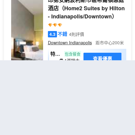
印第安納波利斯市區希爾頓惠庭
9.4 英里（15.2 公里），距離印第安
酒店
（Home2 Suites by Hilton
納州會議中心 11.7 英里（18.8 公
- Indianapolis/Downtown）
里）。 您可利用免費 WiFi、旅遊/票
務服務和自動售貨機等便利服務和設
施。 您可享受汽車旅館的部分時段客
不錯
4.3
4則評價
房送餐服務。 特色服務/設施包括快
速入住、快速退房和24 小時前台服
Downtown Indianapolis
距市中心200米
務。酒店提供免費自助停車。 酒店有
特大
包含餐食
70 間客房，提供液晶電視。提供免費
查看優惠
1張特大
床一
無線網絡，方便您與朋友保持聯繫；
2
床
室公
有線頻道可滿足您的娛樂需求。提供
印第安納波利市區希爾頓惠庭酒店地處印
寓套
備有淋浴/盆浴組合的浴室。便利設施
第安納波利斯中心，距離甘布里吉生活館
包括書桌，以及帶有免費市內通話的
房-
和印第安納州會議中心不到 15 分鐘步行
電話。
禁煙
路程。 此酒店距離舊國家中心 0.5 英里
（0.9 公里），距離懷特河州立公園 0.7
英里（1.2 公里）。 您可享受室內游泳池
印第安納波利斯南紅屋頂酒
和24 小時健身中心等度假設施。此酒店的
店
（Red Roof Inn
其他設施包括免費 WiFi和宴會廳。 免費全
Indianapolis South）
套早餐供應時間為：週一至週五 06:00 至
09:00，週末 07:00 至 10:00。 特色服務/