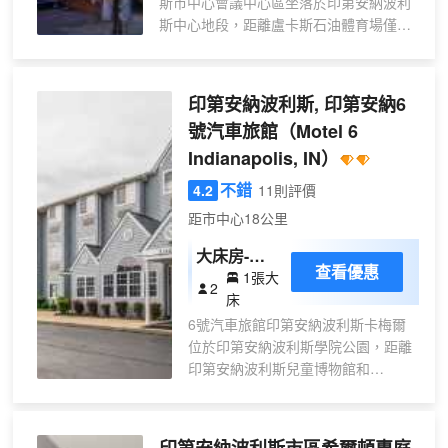
斯市中心會議中心區坐落於印第安納波利
沙發
斯中心地段，距離盧卡斯石油體育場僅咫
床)
尺之遙，步行到印第安納州會議中心也不
超過 10 分鐘。 此酒店距離美國大學體育
總會冠軍大廳 0.6 英里（0.9 公里），距
印第安納波利斯, 印第安納6
離艾特爾喬格博物館 0.6 英里（0.9 公
號汽車旅館
（Motel 6
里）。 您可享受室內游泳池、熱水浴缸和
Indianapolis, IN）
24 小時健身中心等豐富度假設施。此酒店
的其他特色包括免費 WiFi、禮品店/報攤和
不錯
4.2
11則評價
公共區電視。 每日提供免費的自助早餐。
距市中心18公里
特色服務/設施包括24 小時商務中心、快
速入住和快速退房。酒店提供收費自助停
大床房-非
車。 有 108 間客房提供冰箱和微波爐；您
查看優惠
1張大
吸煙
2
定能在旅途中找到家的舒適。免費提供有
床
線和無線上網；帶有數碼頻道的LED 電視
6號汽車旅館印第安納波利斯卡梅爾
可滿足您的娛樂需求。配備淋浴/盆浴組合
位於印第安納波利斯學院公園，距離
的私人浴室提供免費洗浴用品和吹風機。
印第安納波利斯兒童博物館和
便利設施包括保險箱和書桌，以及帶有免
Fashion Mall at Keystone (基斯通時
費市內通話的電話。
尚購物中心)不到 15 分鐘車程。 此汽
車旅館距離印第安納波利斯賽車場