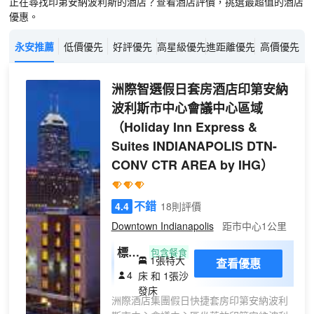
正在尋找印第安納波利斯的酒店？查看酒店評價，挑選最超值的酒店
優惠。
永安推薦
低價優先
好評優先
高星級優先
進距離優先
高價優先
洲際智選假日套房酒店印第安納
波利斯市中心會議中心區域
（Holiday Inn Express &
Suites INDIANAPOLIS DTN-
CONV CTR AREA by IHG）
不錯
4.4
18則評價
Downtown Indianapolis
距市中心1公里
標準
包含餐食
1張特大
查看優惠
特大
4
床 和 1張沙
床房
發床
洲際酒店集團假日快捷套房印第安納波利
(帶