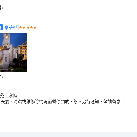
票
)
分
豪華型
)
須戴上泳帽。
、天氣、清潔或維修等情況而暫停開放，恕不另行通知，敬請留意。