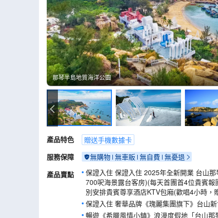
那琴半島地質海洋公園
那琴半島地質海洋公園
產品特色
贈送手機數據卡
服務保障
無購物
無車販
無自費
無憂退
保證入住 保證入住 2025年全新開業 台山
產品賣點
700呎海景露台客房)(每天首團首4位貴賓報
別安排貴賓尊享酒店KTV包廂(歡唱4小時，
保證入住 奢華品牌《瑰麗集團旗下》台山新
暢遊《希臘風情小鎮》浪漫度假地「台山那