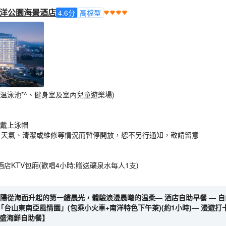
洋公園海景酒店
4.6
分
高檔型
温泳池*^、健身室及室內兒童遊樂場)
須戴上泳帽
、天氣、清潔或維修等情況而暫停開放，恕不另行通知，敬請留意
店KTV包廂(歡唱4小時;贈送礦泉水每人1支)
從海面升起的第一縷晨光，體驗浪漫晨曦的温柔— 酒店自助早餐 — 自由活動
台山東南亞風情園」(包乘小火車+南洋特色下午茶)(約1小時)— 漫遊打
豐盛海鮮自助餐】