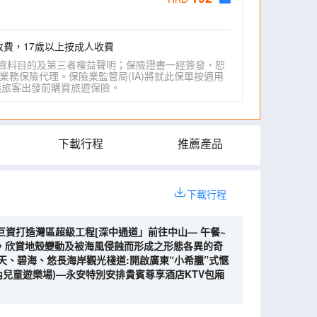
收費，17歲以上按成人收費
資料目的及第三者權益聲明；保險證書一經簽發，恕
業務保險代理。保險業監管局(IA)將就此保單按適用
IA)建議旅客出發前購買旅遊保險。
下載行程
推薦產品
下載行程
驗巨資打造灣區超級工程[深中通道」前往中山— 午餐~
票，欣賞地殼變動及被海風侵蝕而形成之形態各異的奇
天、碧海、悠長海岸觀光棧道:開啟廣東“小希臘”式愜
兒童遊樂場)—永安特別安排貴賓尊享酒店KTV包廂