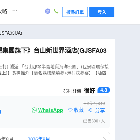
...
攻略
搜尋訂單
登入
A03UA)
集團旗下》台山新世界酒店(GJSFA03
打) 暢遊 「台山那琴半島地質海洋公園」(包景區環保接
(位上)】食神推介【馳名荔枝柴燒鵝+薄荷炆鵝宴】【酒店
4.8
很好
36
則評價
HKD
1,849
WhatsApp
收藏
分享
明
已售300+人
6年8月
2026年9月