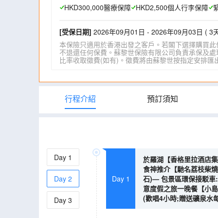
HKD300,000醫療保障
HKD2,500個人行李保障
[受保日期]
2026年09月01日 - 2026年09月03日 ( 3天
本保險只適用於香港出發之客戶。若閣下選擇購買此
不退還任何保費。蘇黎世保險有限公司負責承保及處理一
比率收取徵費(如有)。徵費將由蘇黎世按指定安排匯出。詳情請瀏
行程介紹
預訂須知
Day
1
於羅湖【香格里拉酒店集合
食神推介【馳名荔枝柴燒
Day
2
Day 1
石)— 包景區環保接駁
意度假之旅一晚餐【小島
(歡唱4小時;贈送礦泉水每
Day
3