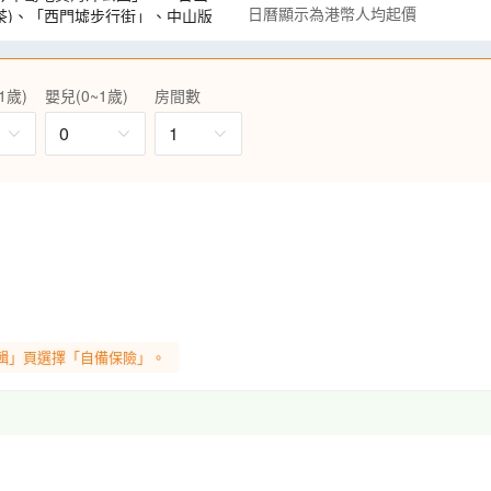
日曆顯示為港幣人均起價
茶)、「西門墟步行街」、中山版
位上)+海味響螺燉湯(位上)】、
保證每圍1隻鵝)、【酒店豐盛海鮮
1歲)
嬰兒(0~1歲)
房間數
、【小島風情海鮮宴】
0
1
據卡分享，真正享受純觀光旅遊！
輯」頁選擇「自備保險」。