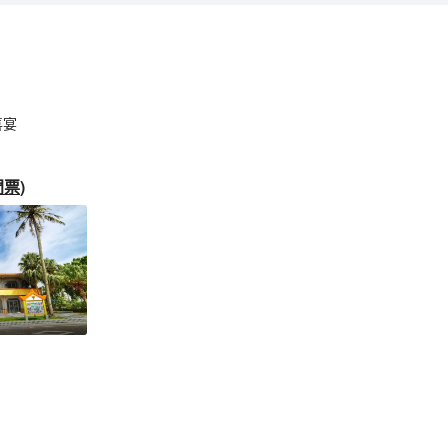
喜宴
門票
)