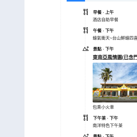
早餐
· 上午
酒店自助早餐
午餐
· 下午
蠔氣衝天~台山鮮蠔四
景點
· 下午
東南亞風情園
(
已含
包乘小火車
下午茶
· 下午
南洋特色下午茶
景點
· 下午