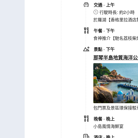
交通
· 上午
行駛時長: 約2小時
於羅湖【香格里拉酒店集合
午餐
· 下午
食神推介【馳名荔枝柴燒
景點
· 下午
那琴半島地質海洋公
包門票及景區環保接駁
晚餐
· 晚上
小島風情海鮮宴
酒店
· 晚上