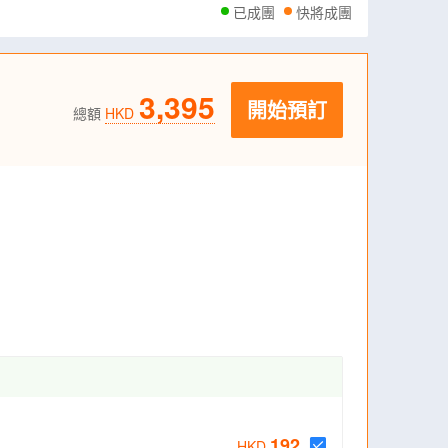
已成團
快將成團
3,395
開始預訂
總額
HKD
192
HKD