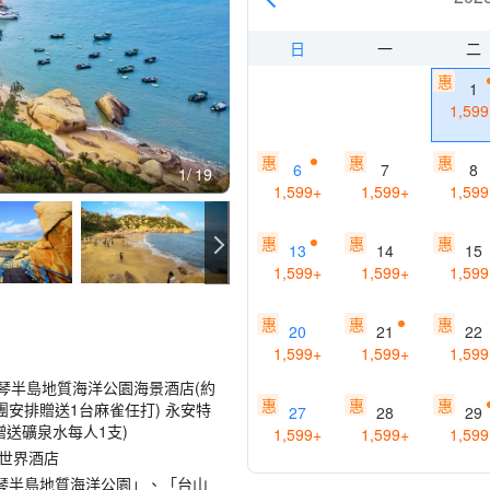
日
一
二
惠
1
1,599
惠
惠
惠
6
7
8
1
19
1,599
+
1,599
+
1,599
惠
惠
惠
13
14
15
1,599
+
1,599
+
1,599
惠
惠
惠
20
21
22
1,599
+
1,599
+
1,599
那琴半島地質海洋公園海景酒店(約
惠
惠
惠
團安排贈送1台麻雀任打) 永安特
27
28
29
贈送礦泉水每人1支)
1,599
+
1,599
+
1,599
世界酒店
琴半島地質海洋公園」、「台山