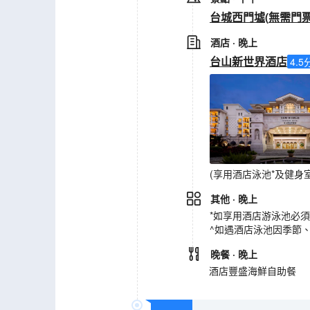
台城西門墟
(
無需門
酒店
· 晚上
台山新世界酒店
4.5
(享用酒店泳池*及健身室
其他
· 晚上
*如享用酒店游泳池必
^如遇酒店泳池因季節
晚餐
· 晚上
酒店豐盛海鮮自助餐