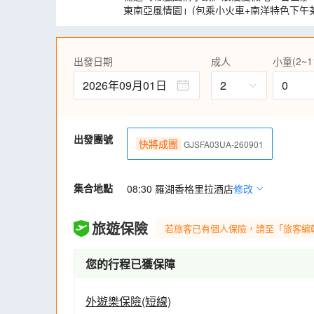
東南亞風情園」(包乘小火車+南洋特色下午
“莫奈花園”「西江花海」
品嚐【富貴逼人鮑魚龍躉宴~南非亁鮑扣花菇(
食神推介【馳名荔枝柴燒鵝+薄荷炆鵝宴】(
出發日期
成人
小童(2~1
自助餐】、【蠔氣衝天~台山鮮蠔四喜宴】
2026年09月01日
2
0
全程充裕時間遊覽:不購物、不車販、包數
出發團號
快將成團
GJSFA03UA-260901
集合地點
08:30 羅湖香格里拉酒店
修改
旅遊保險
若旅客已有個人保險，請至「旅客編
您的行程已獲保障
外遊樂保險(短線)