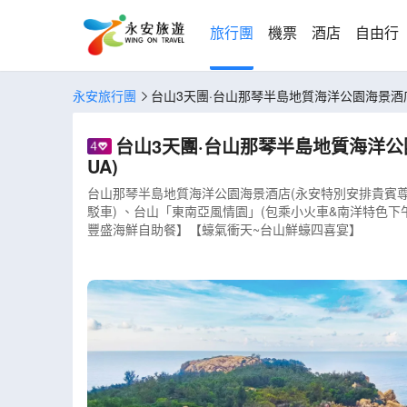
旅行團
機票
酒店
自由行
永安旅行團
台山3天團·台山那琴半島地質海洋公園海景酒店(
台山3天團·台山那琴半島地質海洋公園
UA)
台山那琴半島地質海洋公園海景酒店(永安特別安排貴賓尊享
駁車) 、台山「東南亞風情園」(包乘小火車&南洋特色下
豐盛海鮮自助餐】【蠔氣衝天~台山鮮蠔四喜宴】