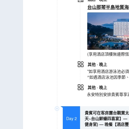
台山那琴半島地質海
(享用酒店頂樓無邊際恆
其他
· 晚上
*如享用酒店游泳池必
^如遇酒店泳池因季節
其他
· 晚上
永安特別安排貴賓尊享酒
貴賓可在客房露台觀賞太陽
Day 2
天~台山鮮蠔四喜宴】—「
健身室) — 晚餐【酒店