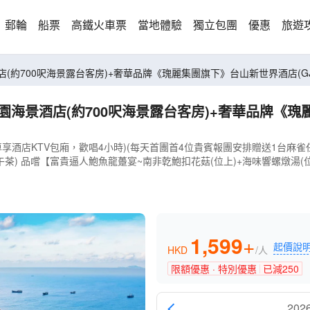
郵輪
船票
高鐵火車票
當地體驗
獨立包團
優惠
旅遊
約700呎海景露台客房)+奢華品牌《瑰麗集團旗下》台山新世界酒店(GJSF
海景酒店(約700呎海景露台客房)+奢華品牌《瑰麗
酒店KTV包廂，歡唱4小時)(每天首團首4位貴賓報團安排贈送1台麻雀任
午茶) 品嚐【富貴逼人鮑魚龍躉宴~南非亁鮑扣花菇(位上)+海味響螺燉湯
1,599
+
起價說
HKD
/人
限額優惠 · 特別優惠
已減
250
202