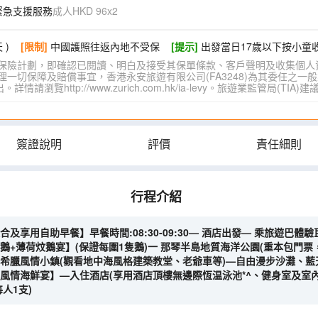
緊急支援服務
成人HKD 96x2
 )
[限制]
中國護照往返內地不受保
[提示]
出發當日17歲以下按小童
保險計劃，即確認已閱讀、明白及接受其保單條款、客戶聲明及收集個人
切保障及賠償事宜，香港永安旅遊有限公司(FA3248)為其委任之一般
覽http://www.zurich.com.hk/ia-levy。旅遊業監管局(T
簽證說明
評價
責任細則
行程介紹
及享用自助早餐】早餐時間:08:30-09:30— 酒店出發— 乘旅遊巴體
鵝+薄荷炆鵝宴】(保證每圍1隻鵝)一 那琴半島地質海洋公園(重本包門
車:希臘風情小鎮(觀看地中海風格建築教堂、老爺車等)—自由漫步沙灘、藍
風情海鮮宴】—入住酒店(享用酒店頂樓無邊際恆温泳池*^、健身室及室內
人1支)