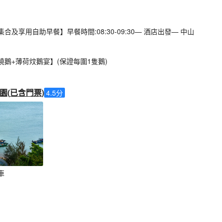
及享用自助早餐】早餐時間:08:30-09:30— 酒店出發— 中山
鵝+薄荷炆鵝宴】(保證每圍1隻鵝)
園
(
已含門票
)
4.5
分
車