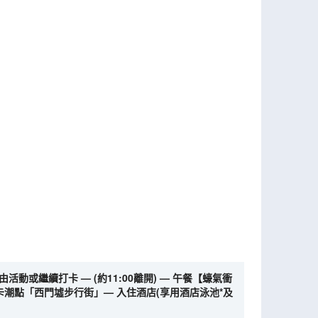
或繼續打卡 — (約11:00離開) — 午餐【蠔氣衝
卡潮點「西門墟步行街」— 入住酒店(享用酒店泳池*及