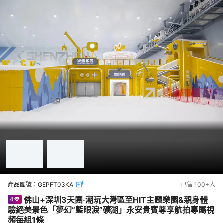
產品團號：
GEPFT03KA
已售
100+
人
佛山+深圳3天團·潮玩大灣區至HIT主題樂園&親身體
驗絕美景色「夢幻“藍眼淚”礦湖」永安貴賓尊享航拍專屬視
頻每組1條