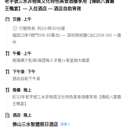
老字號三水非物質文化特色美食酒樓享用【傳統八寶霸
王鴨宴】— 入住酒店 — 酒店自助宵夜
交通
· 上午
行駛時長: 約2小時30分鐘
福田口岸1號門(08:30集合) — 深圳灣地鐵C出口(09:30) —廣
州
午餐
· 上午
玻璃爆汁乳鴿(保證每人半隻)+茶皇焗大蝦宴
下午茶
· 下午
酒店自助下午茶
晚餐
· 晚上
於32年老字號三水非物質文化特色美食酒樓享用【傳統八寶霸
王鴨宴】
酒店
· 晚上
佛山三水智選假日酒店