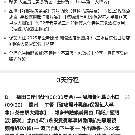
暢遊 人氣最旺美食街區「金榜街」「中華第一大牌坊」
品嚐【𠮩𠹌私房菜宴】尋味順德【夠料私房菜宴】【(位上)雞絲魚
翅羹+黑松露撈起海螺片宴】【玻璃爆汁乳鴿(保證每人半隻)+茶
皇焗大蝦宴】 於32年老字號三水非物質文化特色美食酒樓享用
【傳統八寶霸王鴨宴】
保證入住 2025年全新開業 洲際酒店集團旗下~三水智選假日酒店
+順德大良智選假日酒店
全程充裕時間遊覽:不購物、不車販、包數據卡分享，真正享受純
觀光旅遊！
3
天行程
D
1
|
福田口岸1號門(08:30集合) — 深圳灣地鐵C出口
(09:30) —廣州— 午餐【玻璃爆汁乳鴿(保證每人半
隻)+茶皇焗大蝦宴】— 親身體驗絕美景色「夢幻“藍眼
淚”礦湖」(約1小時)(永安貴賓尊享攝像師航拍專屬視
頻每組送1條) — 酒店自助下午茶 — 外出晚餐~於32年