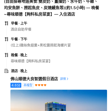
(自由探尋地道美食:雙皮奶、薑撞奶、水牛奶、牛雜、
均安魚餅、撈起魚皮、炭燒鰻魚等)(約1.5小時) — 晚餐
~尋味順德【夠料私房菜宴】— 入住酒店
早餐
· 上午
酒店自助早餐
午餐
· 下午
(位上)雞絲魚翅羹+黑松露撈起海螺片宴
晚餐
· 晚上
尋味順德【夠料私房菜宴】
酒店
· 晚上
佛山順德大良智選假日酒店
4.6
分
高檔型