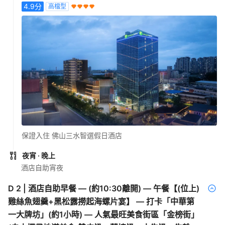
4.9
分
高檔型
保證入住 佛山三水智選假日酒店
夜宵
· 晚上
酒店自助宵夜
D
2
|
酒店自助早餐 — (約10:30離開) — 午餐【(位上)
雞絲魚翅羹+黑松露撈起海螺片宴】 — 打卡「中華第
一大牌坊」(約1小時) — 人氣最旺美食街區「金榜街」