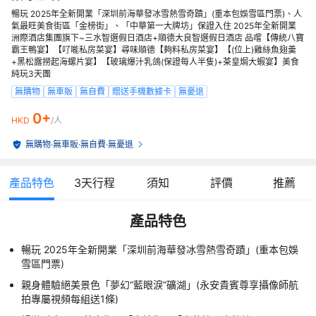
暢玩 2025年全新開業「深圳前海華發冰雪熱雪奇蹟」(重本包娛雪區門票)、人
氣最旺美食街區「金榜街」、「中華第一大牌坊」保證入住 2025年全新開業
洲際酒店集團旗下~三水智選假日酒店+順德大良智選假日酒店 品嚐【傳統八寶
霸王鴨宴】【𠮩𠹌私房菜宴】尋味順德【夠料私房菜宴】【(位上)雞絲魚翅羹
+黑松露撈起海螺片宴】【玻璃爆汁乳鴿(保證每人半隻)+茶皇焗大蝦宴】美食
純玩3天團
無購物
無車販
無自費
贈送手機數據卡
無憂退
0+
HKD
/人
無購物
·
無車販
·
無自費
·
無憂退
產品特色
3
天行程
須知
評價
推薦
產品特色
暢玩 2025年全新開業「深圳前海華發冰雪熱雪奇蹟」(重本包娛
雪區門票)
親身體驗絕美景色「夢幻“藍眼淚”礦湖」(永安貴賓尊享攝像師航
拍專屬視頻每組送1條)