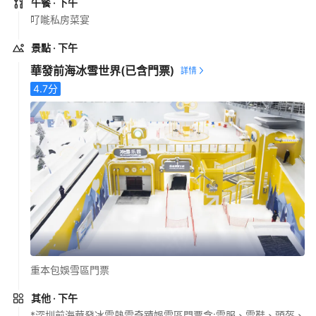
午餐
· 下午
𠮩𠹌私房菜宴
景點
· 下午
華發前海冰雪世界
(已含門票)
4.7
分
重本包娛雪區門票
其他
· 下午
*深圳前海華發冰雪熱雪奇蹟娛雪區門票含:雪服、雪鞋、頭盔、