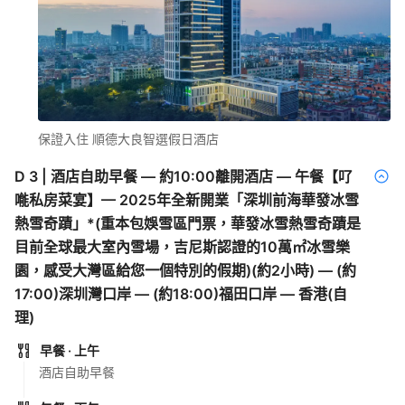
保證入住 順德大良智選假日酒店
D
3
|
酒店自助早餐 — 約10:00離開酒店 — 午餐【𠮩
𠹌私房菜宴】— 2025年全新開業「深圳前海華發冰雪
熱雪奇蹟」*(重本包娛雪區門票，華發冰雪熱雪奇蹟是
目前全球最大室內雪場，吉尼斯認證的10萬㎡冰雪樂
園，感受大灣區給您一個特別的假期)(約2小時) — (約
17:00)深圳灣口岸 — (約18:00)福田口岸 — 香港(自
理)
早餐
· 上午
酒店自助早餐