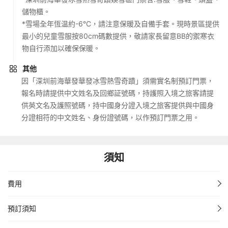
儲物櫃。
*雪場全年恆温約-6°C，請注意保暖及自備手套。現時景區提供
最小的兒童雪服按80cm碼數提供，敬請家長留意BB的禦寒衣
物自行添加以確保保暖。
其他
因「深圳前海華發華發冰雪熱雪奇蹟」須需實名制預訂門票，
報名時請提供中文姓名及回鄉証號碼，持護照入境之旅客請提
供英文名及護照號碼，持中國身分證入境之旅客提供與中國身
分證相符的中文姓名、身份證號碼，以作預訂門票之用。
須知
費用
預訂須知