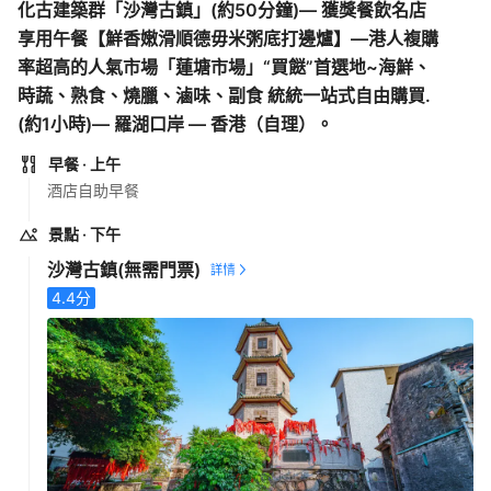
化古建築群「沙灣古鎮」(約50分鐘)— 獲獎餐飲名店
享用午餐【鮮香嫩滑順德毋米粥底打邊爐】—港人複購
率超高的人氣市場「蓮塘市場」“買餸”首選地~海鮮、
時蔬、熟食、燒臘、滷味、副食 統統一站式自由購買.
(約1小時)— 羅湖口岸 — 香港（自理）。
早餐
· 上午
酒店自助早餐
景點
· 下午
沙灣古鎮
(無需門票)
4.4
分