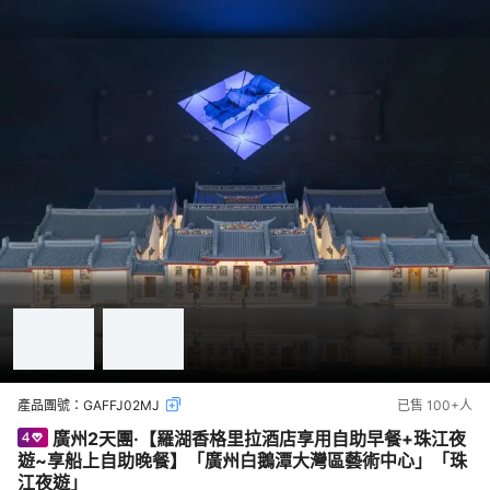
產品團號：
GAFFJ02MJ
已售
100+
人
廣州2天團·【羅湖香格里拉酒店享用自助早餐+珠江夜
遊~享船上自助晚餐】「廣州白鵝潭大灣區藝術中心」「珠
江夜遊」