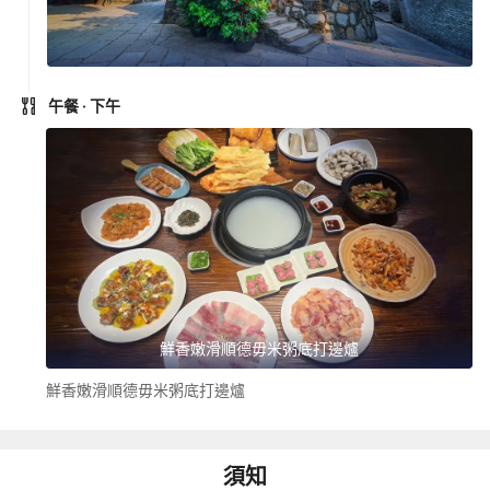
午餐
· 下午
鮮香嫩滑順德毋米粥底打邊爐
鮮香嫩滑順德毋米粥底打邊爐
須知