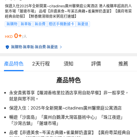
保證入住2025年全新開業~citadines廣州馨樂庭公寓酒店 港人複購率超高的人
氣市場「蓮塘市場」 品嚐【非遺美食~岑溪古典雞+雀巢鮮奶盞宴】【廣府粵菜
經典自助餐】【鮮香嫩滑順毋米粥底打邊爐】
無購物
無車販
無自費
贈送手機數據卡
無憂退
0+
HKD
/人
無購物
·
無車販
·
無自費
·
無憂退
產品特色
2
天行程
須知
評價
推薦
產品特色
永安貴賓尊享【羅湖香格里拉酒店享用自助早餐】非一般享受，
就是與眾不同。
保證入住：2025年全新開業~citadines廣州馨樂庭公寓酒店
暢遊「沙面島」「廣州白鵝潭大灣區藝術中心」「珠江夜遊」
「沙灣古鎮」「蓮塘市場」
品嚐【非遺美食~岑溪古典雞+雀巢鮮奶盞宴】【廣府粵菜經典自