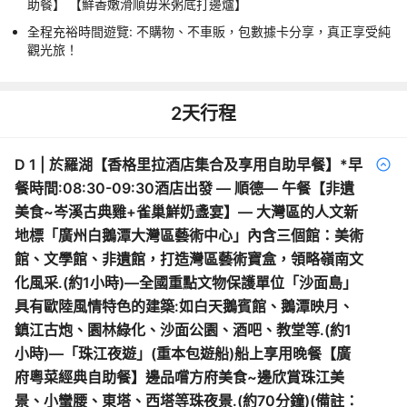
助餐】 【鮮香嫩滑順毋米粥底打邊爐】
全程充裕時間遊覽: 不購物、不車販，包數據卡分享，真正享受純
觀光旅！
2
天行程
D
1
|
於羅湖【香格里拉酒店集合及享用自助早餐】*早
餐時間:08:30-09:30酒店出發 — 順德— 午餐【非遺
美食~岑溪古典雞+雀巢鮮奶盞宴】— 大灣區的人文新
地標「廣州白鵝潭大灣區藝術中心」內含三個館：美術
館、文學館、非遺館，打造灣區藝術寶盒，領略嶺南文
化風采.(約1小時)—全國重點文物保護單位「沙面島」
具有歐陸風情特色的建築:如白天鵝賓館、鵝潭映月、
鎮江古炮、園林綠化、沙面公園、酒吧、教堂等.(約1
小時)—「珠江夜遊」(重本包遊船)船上享用晚餐【廣
府粵菜經典自助餐】邊品嚐方府美食~邊欣賞珠江美
景、小蠻腰、東塔、西塔等珠夜景.(約70分鐘)(備註：