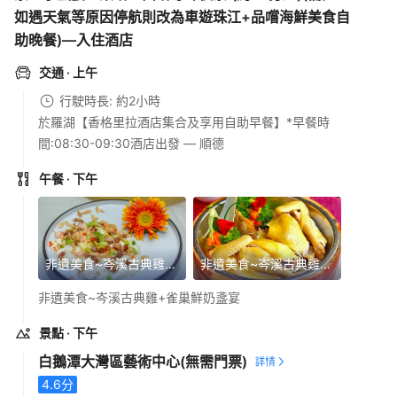
如遇天氣等原因停航則改為車遊珠江+品嚐海鮮美食自
助晚餐)—入住酒店
交通
· 上午
行駛時長: 約2小時
於羅湖【香格里拉酒店集合及享用自助早餐】*早餐時
間:08:30-09:30酒店出發 — 順德
午餐
· 下午
非遺美食~岑溪古典雞+雀巢鮮奶盞宴
非遺美食~岑溪古典雞+雀巢鮮奶盞宴
非遺美食~岑溪古典雞+雀巢鮮奶盞宴
景點
· 下午
白鵝潭大灣區藝術中心
(無需門票)
4.6
分