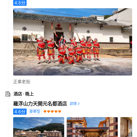
4.5
分
正果老街
酒店
· 晚上
羅浮山力天開元名都酒店
4.6
分
豪華型