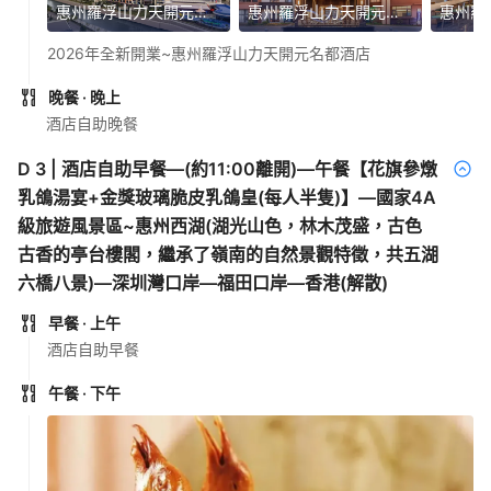
惠州羅浮山力天開元名都酒店
惠州羅浮山力天開元名都酒店
2026年全新開業~惠州羅浮山力天開元名都酒店
晚餐
· 晚上
酒店自助晚餐
D
3
|
酒店自助早餐—(約11:00離開)—午餐【花旗參燉
乳鴿湯宴+金獎玻璃脆皮乳鴿皇(每人半隻)】—國家4A
級旅遊風景區~惠州西湖(湖光山色，林木茂盛，古色
古香的亭台樓閣，繼承了嶺南的自然景觀特徵，共五湖
六橋八景)—深圳灣口岸—福田口岸—香港(解散)
早餐
· 上午
酒店自助早餐
午餐
· 下午