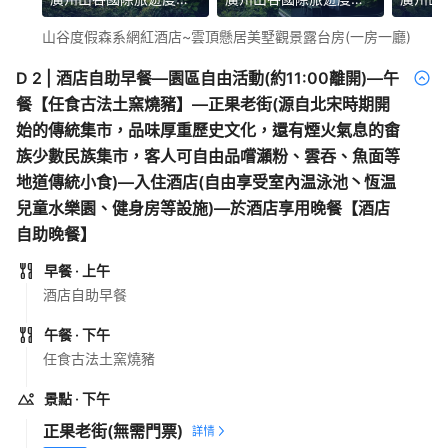
山谷度假森系網紅酒店~雲頂懸居美墅觀景露台房(一房一廳)
D
2
|
酒店自助早餐—園區自由活動(約11:00離開)—午
餐【任食古法土窯燒豬】—正果老街(源自北宋時期開
始的傳統集市，品味厚重歷史文化，還有煙火氣息的畬
族少數民族集市，客人可自由品嚐瀨粉、雲吞、魚面等
地道傳統小食)—入住酒店(自由享受室內温泳池丶恆温
兒童水樂園、健身房等設施)—於酒店享用晚餐【酒店
自助晚餐】
早餐
· 上午
酒店自助早餐
午餐
· 下午
任食古法土窯燒豬
景點
· 下午
正果老街
(無需門票)