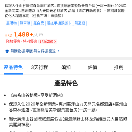
保證入住山谷度假森系網紅酒店~雲頂懸居美墅觀景露台房(一房一廳)+2026年
全新開業~惠州羅浮山力天開元名都酒店 品嚐【酒店自助晚餐】、於網紅餐廳·
從化大糧倉享用【任食古法土窯燒豬】
無購物
無車販
無自費
贈送手機數據卡
無憂退
1,499+
HKD
/人
限額優惠 · 特別優惠
已減
250
無購物
·
無車販
·
無自費
·
無憂退
產品特色
3
天行程
須知
評價
推薦
產品特色
《森系山谷秘境+享受新酒店》
保證入住2026年全新開業~惠州羅浮山力天開元名都酒店+廣州山
谷森林酒店~雲頂懸居美墅觀景露台房(一房一廳)
暢玩廣州山谷國際旅遊度假區(漫遊綠野山林,近距離感受大自然的
美麗與神秘)