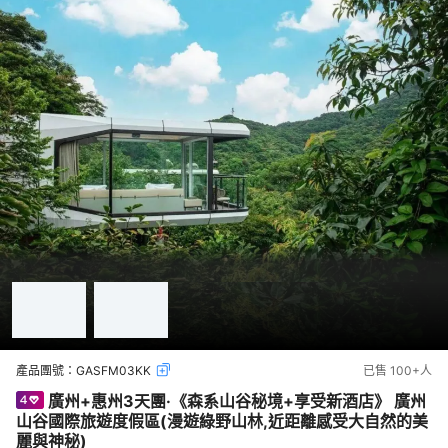
產品團號：
GASFM03KK
已售
100+
人
廣州+惠州3天團·《森系山谷秘境+享受新酒店》 廣州
山谷國際旅遊度假區(漫遊綠野山林,近距離感受大自然的美
麗與神秘)