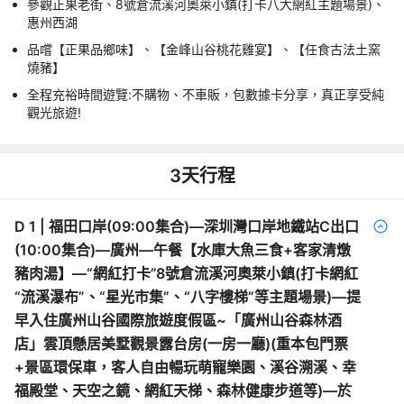
參觀正果老街、8號倉流溪河奧萊小鎮(打卡八大網紅主題場景)、
惠州西湖
品嚐【正果品鄉味】、【金峰山谷桃花雞宴】、【任食古法土窯
燒豬】
全程充裕時間遊覽:不購物、不車販，包數據卡分享，真正享受純
觀光旅遊!
3
天行程
D
1
|
福田口岸(09:00集合)—深圳灣口岸地鐵站C出口
(10:00集合)—廣州—午餐【水庫大魚三食+客家清燉
豬肉湯】—“網紅打卡”8號倉流溪河奧萊小鎮(打卡網紅
“流溪瀑布”、“星光市集”、“八字樓梯”等主題場景)—提
早入住廣州山谷國際旅遊度假區~「廣州山谷森林酒
店」雲頂懸居美墅觀景露台房(一房一廳)(重本包門票
+景區環保車，客人自由暢玩萌寵樂園、溪谷溯溪、幸
福殿堂、天空之鏡、網紅天梯、森林健康步道等)—於