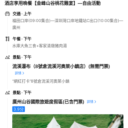
酒店享用晚餐【金峰山谷桃花雞宴】—自由活動
交通
· 上午
福田口岸(09:00集合)—深圳灣口岸地鐵站C出口(10:00集合)—
廣州
午餐
· 下午
水庫大魚三食+客家清燉豬肉湯
景點
· 下午
流溪瀑布（8號倉流溪河奧萊小鎮店）
(無需門票)
“網紅打卡”8號倉流溪河奧萊小鎮
景點
· 下午
廣州山谷國際旅遊度假區
(已含門票)
3.9
分