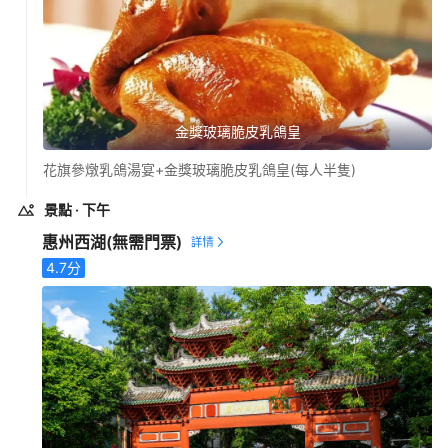
金獎玻璃脆皮乳鴿皇
花旗參燉乳鴿湯宴+金獎玻璃脆皮乳鴿皇(每人半隻)
景點
· 下午
惠州西湖
(無需門票)
4.7
分