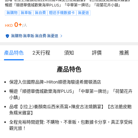
暢遊「順德華僑城歡樂海岸PLUS」「中華第一牌坊」「荷蘭花卉小鎮」
無購物
無車販
無自費
贈送手機數據卡
無憂退
0+
HKD
/人
無購物
·
無車販
·
無自費
·
無憂退
產品特色
2
天行程
須知
評價
推薦
產品特色
保證入住國際品牌~Hilton順德海駿達希爾頓酒店
暢遊「順德華僑城歡樂海岸PLUS」「中華第一牌坊」「荷蘭花卉
小鎮」
品嚐【(位上)養顏南瓜西米燕窩+陳皮古法燒鵝宴】【古法脆皮鮑
魚糯米雞宴】
全程充裕時間遊覽: 不購物、不車販，包數據卡分享，真正享受純
觀光旅！