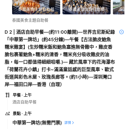
泰國美食主題自助餐
泰國美食主題自助餐
泰國
泰國美食主題自助餐
D
2
|
酒店自助早餐—(約11:00離開)—世界吉尼斯紀錄
「中華第一牌坊」(約45分鐘)—午餐【古法脆皮鮑魚
糯米雞宴】(生炒糯米飯和鮑魚塞進無骨雞中，雞皮香
脆包裹著鮑魚+糯米的清香，糯米充分吸收雞皮的油
脂，每一口都值得細細咀嚼.)— 藏於風車下的花海瀑布
「荷蘭花卉小鎮」打卡~滿滿童話感的巨型風車、歐式
街道與彩色木屋、玫瑰長廊等。(約1小時)—深圳灣口
岸—福田口岸—香港（自理）
早餐
· 上午
酒店自助早餐
景點
· 上午
中華第一牌坊
(無需門票)