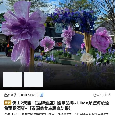
產品團號：
GXHFM02KJ
已售
100+
人
佛山2天團·《品牌酒店》國際品牌~Hilton順德海駿達
希爾頓酒店+【泰國美食主題自助餐】
品嚐【(位上)養顏南瓜西米燕窩+陳皮古法燒鵝宴】【古法脆皮鮑魚糯米雞宴】