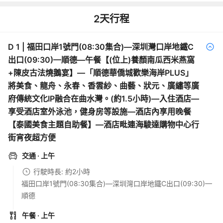
2
天行程
D
1
|
福田口岸1號門(08:30集合)—深圳灣口岸地鐵C
出口(09:30)—順德—午餐【(位上)養顏南瓜西米燕窩
+陳皮古法燒鵝宴】—「順德華僑城歡樂海岸PLUS」
將美食、龍舟、永春、香雲紗、曲藝、狀元、廣繡等廣
府傳統文化IP融合在曲水灣。(約1.5小時)—入住酒店—
享受酒店室外泳池，健身房等設施—酒店內享用晚餐
【泰國美食主題自助餐】—酒店毗連海駿達購物中心行
街宵夜超方便
交通
· 上午
行駛時長: 約2小時
福田口岸1號門(08:30集合)—深圳灣口岸地鐵C出口(09:30)—
順德
午餐
· 上午