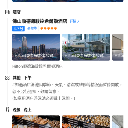
酒店
佛山順德海駿達希爾頓酒店
4.7
分
豪華型
Hilton順德海駿達希爾頓酒店
Hilton順德海駿達希爾頓酒店
Hilton順德海駿達希爾頓酒店
其他
· 下午
#如遇酒店泳池因季節、天氣、清潔或維修等情況而暫停開放，
恕不另行通知，敬請留意。
(如享用酒店游泳池必須戴上泳帽。)
晚餐
· 晚上