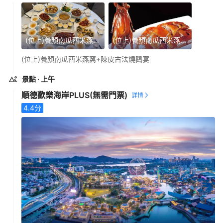
(位上)養顏南瓜西米燕窩+陳皮古法燒鵝宴
(位上)養顏南瓜西米燕窩+陳皮古法燒鵝宴
(位上)養顏南瓜西米燕窩+陳皮古法燒鵝宴
景點
· 上午
順德歡樂海岸PLUS
(無需門票)
4.4
分