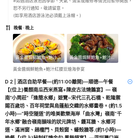
#如遇酒店泳池因季節、天氣、清潔或維修等情況而暫停開放，
恕不另行通知，敬請留意。
(如享用酒店游泳池必須戴上泳帽。)
晚餐
· 晚上
黃金醬焗鮮鮑魚+鮑汁紅腰豆燴海參宴
黃金醬焗鮮鮑魚+鮑汁紅腰豆燴海參宴
黃金醬焗鮮鮑魚+鮑汁紅腰豆燴海參宴
D
2
|
酒店自助早餐—(約11:00離開)—順德—午餐
【(位上)養顏南瓜西米燕窩+陳皮古法燒鵝宴】— 嶺
南"小周莊"「逢簡水鄉」遊覽~宋代三孔石橋、乾隆禦
賜百歲坊、百年祠堂與烏篷船交織的水鄉畫卷。(約1.5
小時)—“時空隧道”的唯美歡樂海岸「曲水灣」嶺南“千
年水鄉”融合嶺南韻味的狀元牌坊、鑊耳牆、水鄉河
道、滿洲窗、趟櫳門、貝殼窗、蠔殼牆等.(約1小時)—
晚餐【(位上)秘制紅燒金勾·鳳舞翅宴】—深圳灣口岸