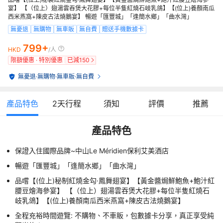
宴】 【（位上）翅湯雲吞煲大花膠+每位半隻紅燒石岐乳鴿】【(位上)養顏南瓜
西米燕窩+陳皮古法燒鵝宴】 暢遊「匯豐城」「逢簡水鄉」「曲水灣」
無憂退
無購物
無車販
無自費
贈送手機數據卡
799+
HKD
/人
限額優惠 · 特別優惠
已減
150
無憂退
·
無購物
·
無車販
·
無自費
產品特色
2
天行程
須知
評價
推薦
產品特色
保證入住國際品牌~中山Le Méridien保利艾美酒店
暢遊「匯豐城」「逢簡水鄉」「曲水灣」
品嚐【(位上)秘制紅燒金勾·鳳舞翅宴】【黃金醬焗鮮鮑魚+鮑汁紅
腰豆燴海參宴】 【（位上）翅湯雲吞煲大花膠+每位半隻紅燒石
岐乳鴿】【(位上)養顏南瓜西米燕窩+陳皮古法燒鵝宴】
全程充裕時間遊覽: 不購物、不車販，包數據卡分享，真正享受純