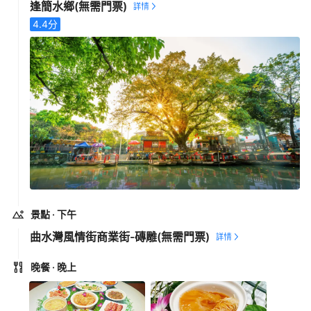
逢簡水鄉
(無需門票)
4.4
分
景點
· 下午
曲水灣風情街商業街-磚雕
(無需門票)
晚餐
· 晚上