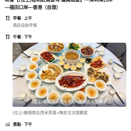
—福田口岸—香港（自理）
早餐
· 上午
酒店自助早餐
午餐
· 下午
(位上)養顏南瓜西米燕窩+陳皮古法燒鵝宴
(位上)養顏南瓜西米燕窩+陳皮古法燒鵝宴
景點
· 下午