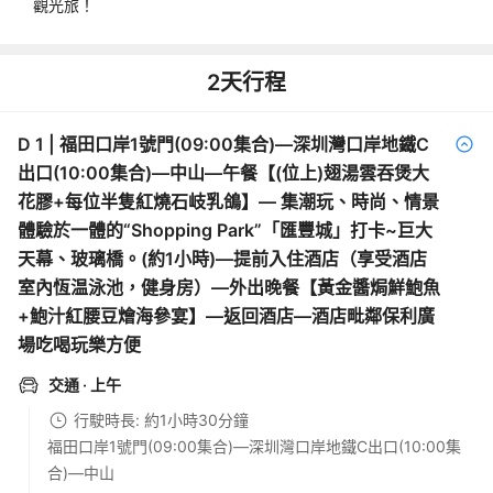
觀光旅！
2
天行程
D
1
|
福田口岸1號門(09:00集合)—深圳灣口岸地鐵C
出口(10:00集合)—中山—午餐【(位上)翅湯雲吞煲大
花膠+每位半隻紅燒石岐乳鴿】— 集潮玩、時尚、情景
體驗於一體的“Shopping Park”「匯豐城」打卡~巨大
天幕、玻璃橋。(約1小時)—提前入住酒店（享受酒店
室內恆温泳池，健身房）—外出晚餐【黃金醬焗鮮鮑魚
+鮑汁紅腰豆燴海參宴】—返回酒店—酒店毗鄰保利廣
場吃喝玩樂方便
交通
· 上午
行駛時長: 約1小時30分鐘
福田口岸1號門(09:00集合)—深圳灣口岸地鐵C出口(10:00集
合)—中山