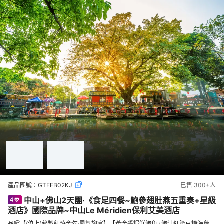
產品團號：
GTFFB02KJ
已售
300+
人
中山+佛山2天團·《食足四餐~鮑參翅肚燕五重奏+星級
酒店》國際品牌~中山Le Méridien保利艾美酒店
品嚐【(位上)秘製紅燒金勾·鳳舞翅宴】【黃金醬焗鮮鮑魚+鮑汁紅腰豆燴海參