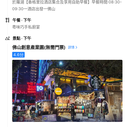
於羅湖【香格里拉酒店集合及享用自助早餐】早餐時間:08:30-
09:30一酒店出發一佛山
午餐
· 下午
粵味巧手私廚宴
景點
· 下午
佛山創意產業園
(無需門票)
4.6
分