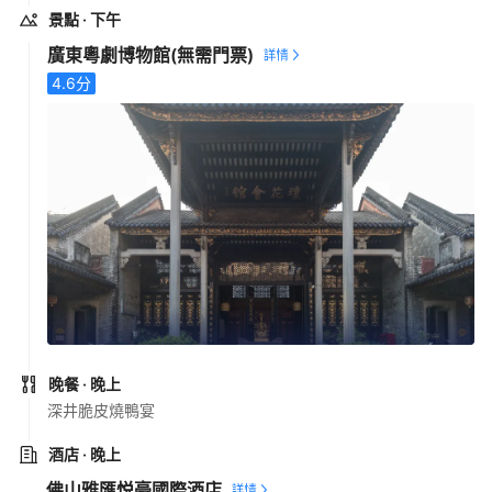
景點
· 下午
廣東粵劇博物館
(無需門票)
4.6
分
晚餐
· 晚上
深井脆皮燒鴨宴
酒店
· 晚上
佛山雅匯悦豪國際酒店