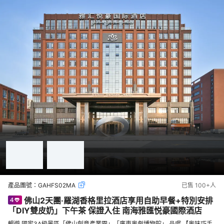
產品團號：
GAHFS02MA
已售
100+
人
佛山2天團·羅湖香格里拉酒店享用自助早餐+特別安排
「DIY雙皮奶」下午茶 保證入住 南海雅匯悦豪國際酒店
暢遊 國家3A級景區「佛山創意產業園」「廣東粵劇博物館」 品嚐 【粵味巧手