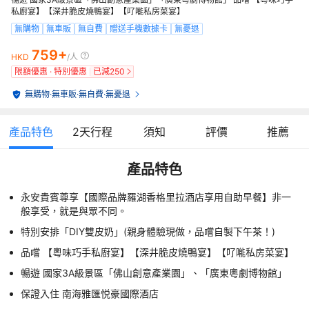
私廚宴】【深井脆皮燒鴨宴】【𠮩𠹌私房菜宴】
無購物
無車販
無自費
贈送手機數據卡
無憂退
759+
HKD
/人
限額優惠 · 特別優惠
已減
250
無購物
·
無車販
·
無自費
·
無憂退
產品特色
2
天行程
須知
評價
推薦
產品特色
永安貴賓尊享【國際品牌羅湖香格里拉酒店享用自助早餐】非一
般享受，就是與眾不同。
特別安排「DIY雙皮奶」(親身體驗現做，品嚐自製下午茶！)
品嚐 【粵味巧手私廚宴】【深井脆皮燒鴨宴】【𠮩𠹌私房菜宴】
暢遊 國家3A級景區「佛山創意產業園」、「廣東粵劇博物館」
保證入住 南海雅匯悦豪國際酒店