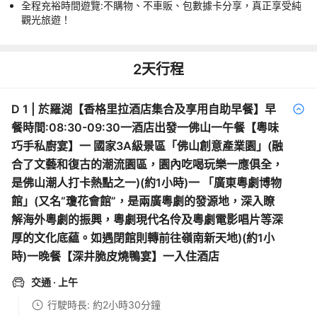
全程充裕時間遊覽:不購物、不車販、包數據卡分享，真正享受純
觀光旅遊！
2
天行程
D
1
|
於羅湖【香格里拉酒店集合及享用自助早餐】早
餐時間:08:30-09:30一酒店出發一佛山一午餐【粵味
巧手私廚宴】一 國家3A級景區「佛山創意產業園」(融
合了文藝和復古的潮流園區，園內吃喝玩樂一應俱全，
是佛山潮人打卡熱點之一)(約1小時)一 「廣東粵劇博物
館」(又名“瓊花會館”，是兩廣粵劇的發源地，深入瞭
解海外粵劇的振興，粵劇現代名伶及粵劇電影唱片等深
厚的文化底藴。如遇閉館則轉前往嶺南新天地)(約1小
時)一晚餐【深井脆皮燒鴨宴】一入住酒店
交通
· 上午
行駛時長: 約2小時30分鐘