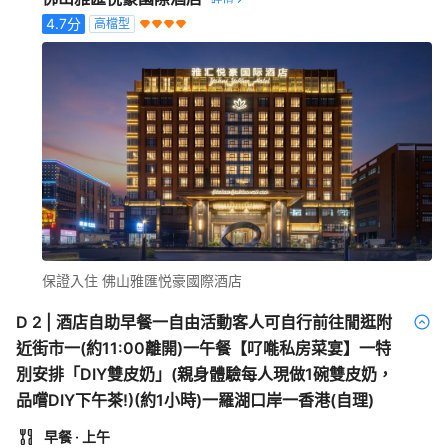
4.7
分
高檔型
保證入住 佛山雅匯悦豪國際酒店
D
2
|
酒店自助早餐一自由活動客人可自行前往閒逛附
近街市一(約11:00離開)一午餐【𠮩𠹌私房菜宴】一特
別安排「DIY雙皮奶」(親身體驗每人現做1碗雙皮奶，
品嚐DIY下午茶!)(約1小時)一羅湖口岸一香港(自理)
早餐
· 上午