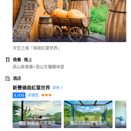
天空之城「嶺南紅葉世界」
晚餐
· 晚上
高山茶香雞+高山生曬臘味宴
酒店
新豐嶺南紅葉世界
4.4
分
舒適型
獨立別墅星空玻璃房
獨立別墅星空玻璃房
獨立