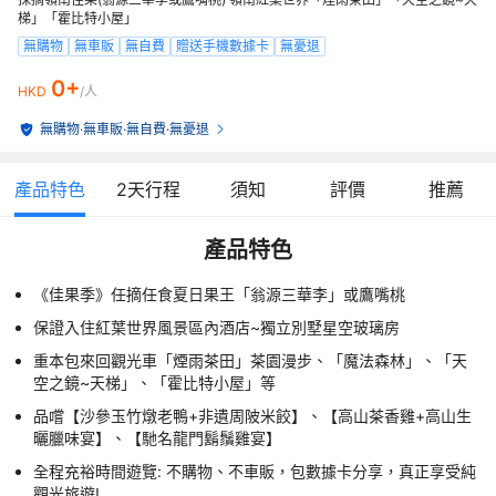
梯」「霍比特小屋」
無購物
無車販
無自費
贈送手機數據卡
無憂退
0+
HKD
/人
無購物
·
無車販
·
無自費
·
無憂退
產品特色
2
天行程
須知
評價
推薦
產品特色
《佳果季》任摘任食夏日果王「翁源三華李」或鷹嘴桃
保證入住紅葉世界風景區內酒店~獨立別墅星空玻璃房
重本包來回觀光車「煙雨茶田」茶園漫步、「魔法森林」、「天
空之鏡~天梯」、「霍比特小屋」等
品嚐【沙參玉竹燉老鴨+非遺周陂米餃】、【高山茶香雞+高山生
曬臘味宴】、【馳名龍門鬍鬚雞宴】
全程充裕時間遊覽: 不購物、不車販，包數據卡分享，真正享受純
觀光旅遊!