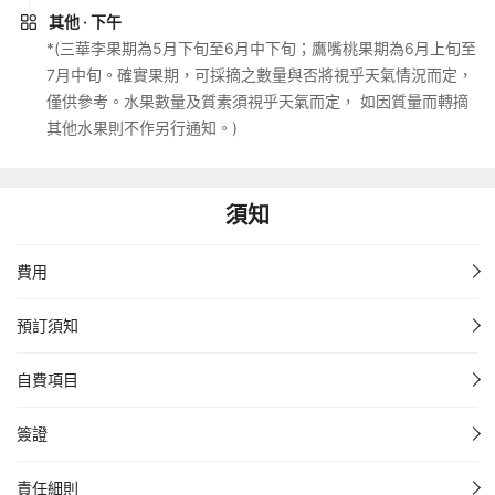
其他
· 下午
*(三華李果期為5月下旬至6月中下旬；鷹嘴桃果期為6月上旬至
7月中旬。確實果期，可採摘之數量與否將視乎天氣情況而定，
僅供參考。水果數量及質素須視乎天氣而定， 如因質量而轉摘
其他水果則不作另行通知。)
須知
費用
預訂須知
自費項目
簽證
責任細則