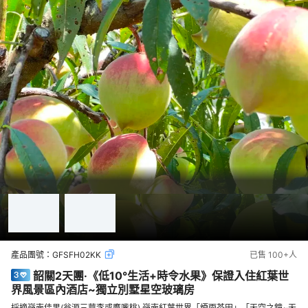
產品團號：
GFSFH02KK
已售
100+
人
韶關2天團·《低10°生活+時令水果》保證入住紅葉世
界風景區內酒店~獨立別墅星空玻璃房
採摘嶺南佳果(翁源三華李或鷹嘴桃) 嶺南紅葉世界「煙雨茶田」「天空之鏡~天