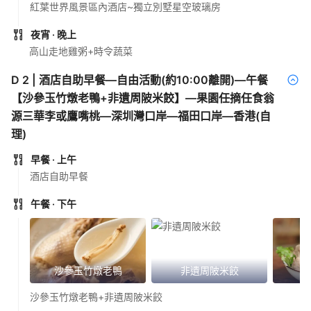
紅葉世界風景區內酒店~獨立別墅星空玻璃房
夜宵
· 晚上
高山走地雞粥+時令蔬菜
D
2
|
酒店自助早餐—自由活動(約10:00離開)—午餐
【沙參玉竹燉老鴨+非遺周陂米餃】—果園任摘任食翁
源三華李或鷹嘴桃—深圳灣口岸—福田口岸—香港(自
理)
早餐
· 上午
酒店自助早餐
午餐
· 下午
沙參玉竹燉老鴨
非遺周陂米餃
沙參玉竹燉老鴨+非遺周陂米餃