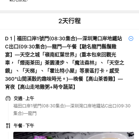
2
天行程
D
1
|
福田口岸1號門(08:30集合)—深圳灣口岸地鐵站
C出口(09:30集合)—龍門—午餐【馳名龍門鬍鬚雞
宴】—天空之城「嶺南紅葉世界」(重本包來回觀光
車，「煙雨茶田」茶園漫步、「魔法森林」、「天空之
鏡」、「天梯」、「霍比特小屋」等景區打卡，感受
360°山間溪穀的趣味時光。)—晚餐【高山茶香雞】—
宵夜【高山走地雞粥+時令蔬菜】
交通
· 上午
福田口岸1號門(08:30集合)—深圳灣口岸地鐵站C出口(09:30
集合)—龍門
午餐
· 下午