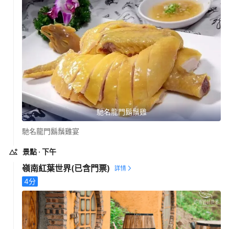
馳名龍門鬍鬚雞
馳名龍門鬍鬚雞宴
景點
· 下午
嶺南紅葉世界
(已含門票)
4
分