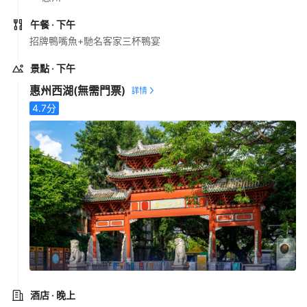
午餐
· 下午
招牌鴨嘴魚+馳名客家三杯鴨宴
景點
· 下午
惠州西湖
(無需門票)
4.7
分
酒店
· 晚上