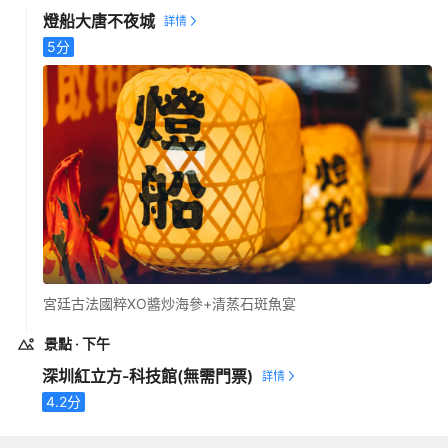
燈船大唐不夜城
5
分
宮廷古法國粹XO醬炒海參+清蒸石斑魚宴
景點
· 下午
深圳紅立方-科技館
(無需門票)
4.2
分