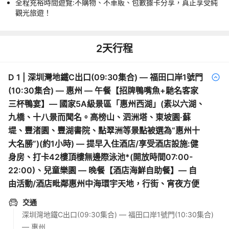
全程充裕時間遊覽:不購物、不車販、包數據卡分享，真正享受純
觀光旅遊！
2
天行程
D
1
|
深圳灣地鐵C出口(09:30集合) — 福田口岸1號門
(10:30集合) — 惠州 — 午餐【招牌鴨嘴魚+馳名客家
三杯鴨宴】— 國家5A級景區「惠州西湖」(素以六湖、
九橋、十八景而聞名。高榜山、泗洲塔、東坡園·蘇
堤、豐渚園、豐湖書院、點翠洲等景點被選為“惠州十
大名勝”)(約1小時) — 提早入住酒店/享受酒店設施:健
身房、打卡42樓頂樓無邊際泳池*(開放時間07:00-
22:00)、兒童樂園 — 晚餐【酒店海鮮自助餐】— 自
由活動/酒店毗鄰惠州中海環宇天地，行街、宵夜方便
交通
深圳灣地鐵C出口(09:30集合) — 福田口岸1號門(10:30集合)
— 惠州