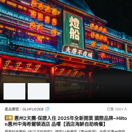
產品團號：
GLHFU02KB
已售
100+
人
惠州2天團·保證入住 2025年全新開業 國際品牌~Hilto
n惠州中海希爾頓酒店 品嚐【酒店海鮮自助晚餐】
探索科技奧秘《紅立方科技館》 國家5A級景區《惠州西湖》 品嚐:於惠州首個