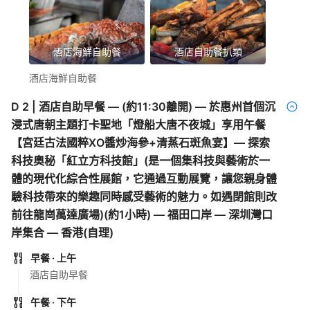
酒店海鮮自助餐
酒店自助餐扒類
酒店海鮮自助餐
D
2
|
酒店自助早餐 — (約11:30離開) — 於惠州首個沉
浸式唐朝主題打卡聖地「燈船大唐不夜城」享用午餐
【宮廷古法國粹XO醬炒海參+清蒸石斑魚宴】— 探索
科技奧秘「紅立方科技館」(是一個集科技與藝術於一
體的現代化綜合性展館，它通過互動展覽，讓您親身體
驗科技帶來的樂趣同時感受藝術的魅力。如遇閉館則改
前往龍崗萬達廣場)(約1小時) — 福田口岸 — 深圳灣口
岸集合 — 香港(自理)
早餐
· 上午
酒店自助早餐
午餐
· 下午