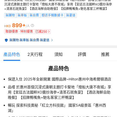
沉浸式唐朝主題打卡聖地「燈船大唐不夜城」享用【宮廷古法國粹XO醬炒海參
+清蒸石斑魚宴】【酒店海鮮自助晚餐】【招牌鴨嘴魚+馳名客家三杯鴨宴】
無購物
無車販
無自費
贈送手機數據卡
無憂退
899+
HKD
/人
限額優惠 · 特別優惠
已減
250
無購物
·
無車販
·
無自費
·
無憂退
產品特色
2
天行程
須知
評價
推薦
產品特色
保證入住 2025年全新開業 國際品牌~Hilton惠州中海希爾頓酒店
品嚐 於惠州首個沉浸式唐朝主題打卡聖地「燈船大唐不夜城」享
用【宮廷古法國粹XO醬炒海參+清蒸石斑魚宴】【酒店海鮮自助
晚餐】【招牌鴨嘴魚+馳名客家三杯鴨宴】
暢玩 探索科技奧秘「紅立方科技館」 國家5A級景區「惠州西
湖」