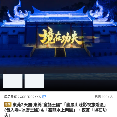
產品團號：
GSPFD02KXA
已售
100+
人
東莞2天團·東莞“童話王國”「龍鳳山莊影視旅遊區」
(包入場+冰雪王國) &「鑫龍水上樂園」、夜賞「境在功
夫」