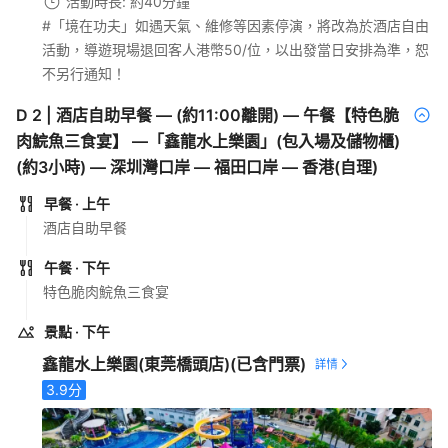
活動時長: 約40分鐘
#「境在功夫」如遇天氣、維修等因素停演，將改為於酒店自由
活動，導遊現場退回客人港幣50/位，以出發當日安排為準，恕
不另行通知！
D
2
|
酒店自助早餐 — (約11:00離開) — 午餐【特色脆
肉鯇魚三食宴】 —「鑫龍水上樂園」(包入場及儲物櫃)
(約3小時) — 深圳灣口岸 — 福田口岸 — 香港(自理)
早餐
· 上午
酒店自助早餐
午餐
· 下午
特色脆肉鯇魚三食宴
景點
· 下午
鑫龍水上樂園(東莞橋頭店)
(已含門票)
3.9
分