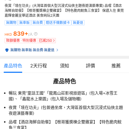
夜賞「境在功夫」(大灣區首個大型沉浸式仙俠主題夜遊演藝專案) 品嚐【酒店
海鮮自助餐】【根哥獲獎棟企雙雞宴】【特色脆肉鯇魚三食宴】 保證入住 東莞
嘉輝會麗呈華廷酒店 美食純玩2天團
無購物
無車販
無自費
贈送手機數據卡
無憂退
839+
HKD
/人
限額優惠 · 特別優惠
已減
250
無購物
·
無車販
·
無自費
·
無憂退
產品特色
2
天行程
須知
評價
推薦
產品特色
暢玩 東莞“童話王國”「龍鳳山莊影視旅遊區」(包入場+冰雪王
國)、「鑫龍水上樂園」(包入場及儲物櫃)
夜賞「境在功夫」(包普通坐席，大灣區首個大型沉浸式仙俠主題
夜遊演藝專案)
品嚐【酒店海鮮自助餐】【根哥獲獎棟企雙雞宴】【特色脆肉鯇
魚三食宴】