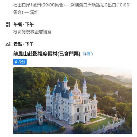
福田口岸1號門(09:00集合)— 深圳灣口岸地鐵站C出口(10:00
集合) — 深圳
午餐
· 下午
根哥獲獎棟企雙雞宴
景點
· 下午
龍鳳山莊影視度假村
(已含門票)
4.3
分