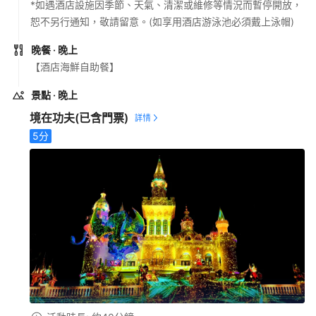
*如遇酒店設施因季節、天氣、清潔或維修等情況而暫停開放，
恕不另行通知，敬請留意。(如享用酒店游泳池必須戴上泳帽)
晚餐
· 晚上
【酒店海鮮自助餐】
景點
· 晚上
境在功夫
(已含門票)
5
分