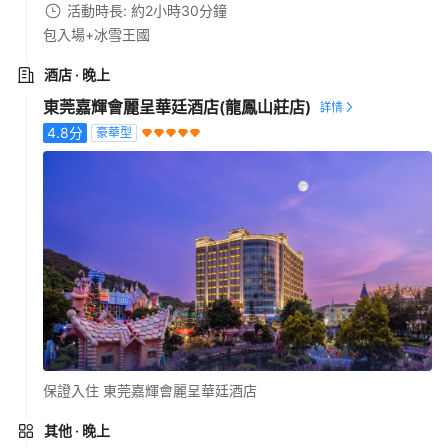
活動時長: 約2小時30分鐘
包入場+冰雪王國
酒店
· 晚上
東莞嘉輝會麗呈華廷酒店(龍鳳山莊店)
4.8
分
豪華型
保證入住 東莞嘉輝會麗呈華廷酒店
其他
· 晚上