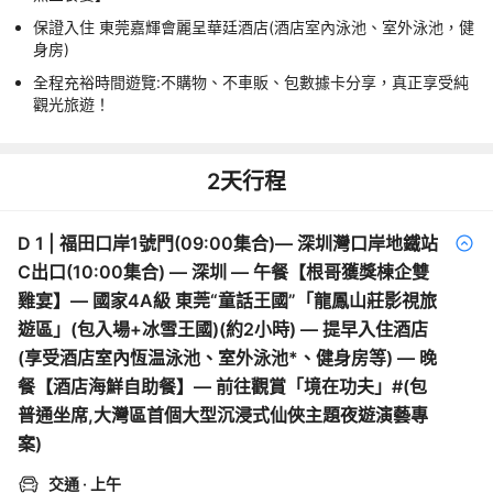
保證入住 東莞嘉輝會麗呈華廷酒店(酒店室內泳池、室外泳池，健
身房)
全程充裕時間遊覽:不購物、不車販、包數據卡分享，真正享受純
觀光旅遊！
2
天行程
D
1
|
福田口岸1號門(09:00集合)— 深圳灣口岸地鐵站
C出口(10:00集合) — 深圳 — 午餐【根哥獲獎棟企雙
雞宴】— 國家4A級 東莞“童話王國”「龍鳳山莊影視旅
遊區」(包入場+冰雪王國)(約2小時) — 提早入住酒店
(享受酒店室內恆温泳池、室外泳池*、健身房等) — 晚
餐【酒店海鮮自助餐】— 前往觀賞「境在功夫」#(包
普通坐席,大灣區首個大型沉浸式仙俠主題夜遊演藝專
案)
交通
· 上午