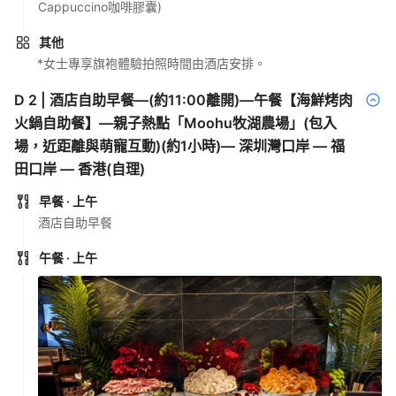
Cappuccino咖啡膠囊)
其他
*女士專享旗袍體驗拍照時間由酒店安排。
D
2
|
酒店自助早餐—(約11:00離開)—午餐【海鮮烤肉
火鍋自助餐】—親子熱點「Moohu牧湖農場」(包入
場，近距離與萌寵互動)(約1小時)— 深圳灣口岸 — 福
田口岸 — 香港(自理)
早餐
· 上午
酒店自助早餐
午餐
· 上午