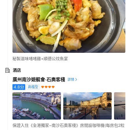
秘製滋味啫啫雞+順德公炆魚宴
酒店
廣州南沙遊艇會·石奧客棧
4.8
分
高檔型
保證入住《全港獨家~南沙石奧客棧》房間設咖啡機(每房包2粒