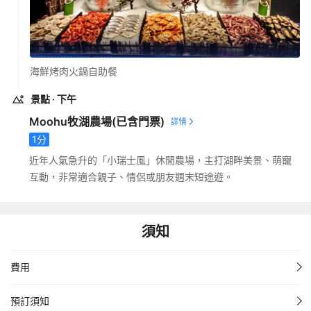
海鮮烤肉火鍋自助餐
景點
· 下午
Moohu牧湖農場
(已含門票)
1
分
近年人氣急升的「小瑞士風」休閒農場，主打湖畔美景、萌寵
互動，非常適合親子、情侶或朋友週末短途遊。
須知
費用
預訂須知