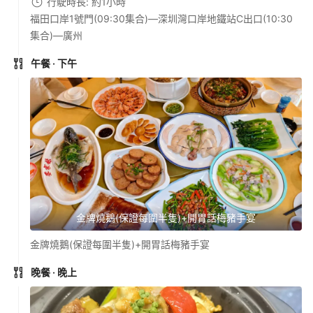
行駛時長: 約1小時
福田口岸1號門(09:30集合)—深圳灣口岸地鐵站C出口(10:30
集合)—廣州
午餐
· 下午
金牌燒鵝(保證每圍半隻)+開胃話梅豬手宴
金牌燒鵝(保證每圍半隻)+開胃話梅豬手宴
晚餐
· 晚上