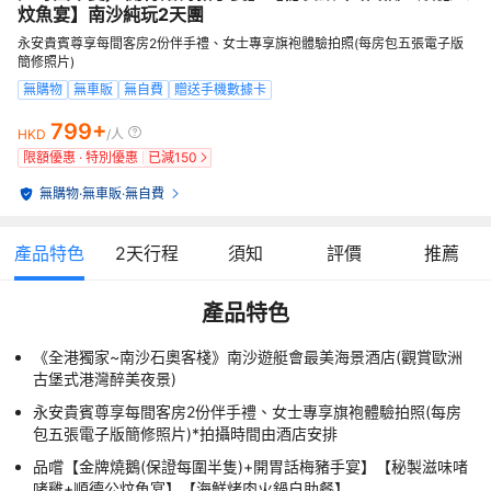
炆魚宴】南沙純玩2天團
永安貴賓尊享每間客房2份伴手禮、女士專享旗袍體驗拍照(每房包五張電子版
簡修照片)
無購物
無車販
無自費
贈送手機數據卡
799+
HKD
/人
限額優惠 · 特別優惠
已減
150
無購物
·
無車販
·
無自費
產品特色
2
天行程
須知
評價
推薦
產品特色
《全港獨家~南沙石奧客棧》南沙遊艇會最美海景酒店(觀賞歐洲
古堡式港灣醉美夜景)
永安貴賓尊享每間客房2份伴手禮、女士專享旗袍體驗拍照(每房
包五張電子版簡修照片)*拍攝時間由酒店安排
品嚐【金牌燒鵝(保證每圍半隻)+開胃話梅豬手宴】【秘製滋味啫
啫雞+順德公炆魚宴】【海鮮烤肉火鍋自助餐】