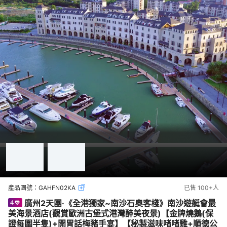
產品團號：
GAHFN02KA
已售
100+
人
廣州2天團·《全港獨家~南沙石奧客棧》南沙遊艇會最
美海景酒店(觀賞歐洲古堡式港灣醉美夜景)【金牌燒鵝(保
證每圍半隻)+開胃話梅豬手宴】【秘製滋味啫啫雞+順德公