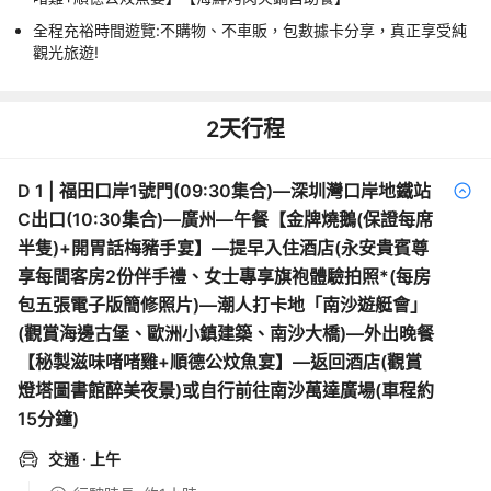
全程充裕時間遊覽:不購物、不車販，包數據卡分享，真正享受純
觀光旅遊!
2
天行程
D
1
|
福田口岸1號門(09:30集合)—深圳灣口岸地鐵站
C出口(10:30集合)—廣州—午餐【金牌燒鵝(保證每席
半隻)+開胃話梅豬手宴】—提早入住酒店(永安貴賓尊
享每間客房2份伴手禮、女士專享旗袍體驗拍照*(每房
包五張電子版簡修照片)—潮人打卡地「南沙遊艇會」
(觀賞海邊古堡、歐洲小鎮建築、南沙大橋)—外出晚餐
【秘製滋味啫啫雞+順德公炆魚宴】—返回酒店(觀賞
燈塔圖書館醉美夜景)或自行前往南沙萬達廣場(車程約
15分鐘)
交通
· 上午