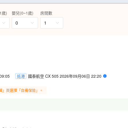
，因火山噴發後形成的北輕井澤
1歲)
嬰兒(0~1歲)
房間數
斧神工、淺間山美景及高山植
0
1
，江戶時代遺留下的老式建築及商
點。漫步於江戶時代懷舊街道～
之一的菓子屋橫丁，讓人恍如穿
澤，親睹「輕井澤秘境」之稱的白絲
，宛如白絲綢般細緻美麗。
日本國寶的佛像~鎌倉大佛，屬日
日本三大八幡宮之一~鶴岡八幡
鎌倉幕府的武將源賴朝始建，是
9:05
抵港
國泰航空 CX 505 2026年09月06日 22:20
輯」頁選擇「自備保險」。