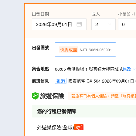
4)
到訪「世界三大火山奇景」之一的鬼押出園
出發日期
成人
小童(2~1
絕景，遊客可漫步在熔岩步道，欣賞自然鬼
物。
2026年09月01日
2
0
穿越千年的浪漫水鄉~千葉小江戶「佐原」
店傳承至今，常常作為日劇、廣告拍攝的景
川越小江戶，行逛獲選為《味道風景百選》
出發團號
梭時空！
快將成團
AJTHS06N-260901
走進海拔1000公尺的避暑度假聖地~輕井
瀑布，寬達 70 米的地下水沿著岸壁流下
集合地點
參觀東京近郊~鎌倉2大必訪之地: 被指定為
06:05 香港機場 1 號客運大樓區域 A
修改
本第二高青銅佛像，古都鎌倉的神聖象徵! 
航班信息
宮，神宮外表莊嚴，四季景色宜人，由開創
離港
國泰航空 CX 504 2026年09月01日 0
保護關東地區的總守護神。
旅遊保險
若旅客已有個人保險，請至「旅客編
您的行程已獲保障
外遊樂保險(全球)
8
折