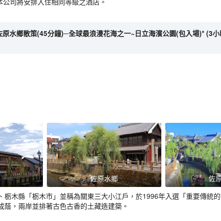
，本公司將安排入住相同等級之酒店。
原水鄉散策(45分鐘)─全球最浪漫花海之一~日立海濱公園(包入場)* (3小時) (註
佐原水鄉
佐
、栃木縣「栃木市」並稱為關東三大小江戶，於1996年入選「重要傳統
成蔭，兩岸並排著古色古香的土藏造建築。