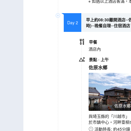
※ 如遇以上酒店客滿
早上約08:30離開酒店─佐
Day 2
時)─晚餐自理─住宿酒店
早餐
酒店內
景點
· 上午
佐原水鄉
佐原水鄉
與埼玉縣的「川越市」
於市鎮中心。河畔垂柳
活動時長: 約45分鐘