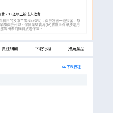
收費，17歲以上按成人收費
資料目的及第三者權益聲明；保險證書一經簽發，恕
業務保險代理。保險業監管局(IA)將就此保單按適用
IA)建議旅客出發前購買旅遊保險。
責任細則
下載行程
推薦產品
下載行程