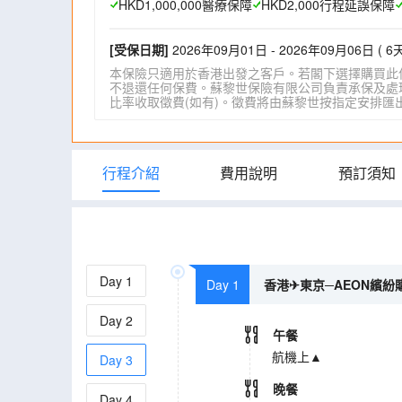
HKD1,000,000醫療保障
HKD2,000行程延誤保障
[受保日期]
2026年09月01日 - 2026年09月06日 ( 6天
本保險只適用於香港出發之客戶。若閣下選擇購買此
不退還任何保費。蘇黎世保險有限公司負責承保及處理一
比率收取徵費(如有)。徵費將由蘇黎世按指定安排匯出。詳情請瀏
行程介紹
費用說明
預訂須知
Day
1
Day 1
香港✈東京─AEON繽紛購
Day
2
午餐
航機上▲
Day
3
晚餐
Day
4