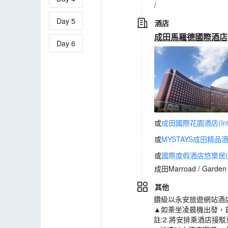
/
Day
5
酒店
成田馬羅德國際酒店(Marro
Day
6
或
成田國際花園酒店(Interna
或
MYSTAYS成田精品酒店(H
或
國際度假酒店悠樂居(Intern
成田Marroad / Garde
其他
鑽級以永安旅遊網站酒
▲如乘坐凌晨機出發，
註:2.將安排乘酒店接