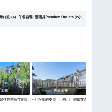
3,4)─午餐自理─酒酒井Premium Outlets (2小
原水鄉
佐原水鄉
的建造物群保存地區」。利根川的支流「小野川」蜿蜒穿流