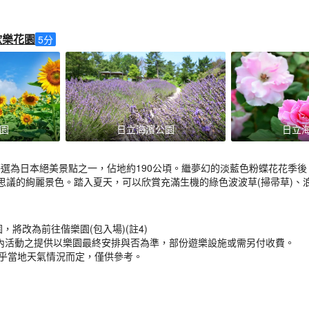
歡樂花園
5
分
園
日立海濱公園
日立
 評選為日本絕美景點之一，佔地約190公頃。繼夢幻的淡藍色粉蝶花花季
思議的絢麗景色。踏入夏天，可以欣賞充滿生機的綠色波波草(掃帚草)、
，將改為前往偕樂園(包入場)(註4)
 / 園區內活動之提供以樂園最終安排與否為準，部份遊樂設施或需另付收費。
視乎當地天氣情況而定，僅供參考。