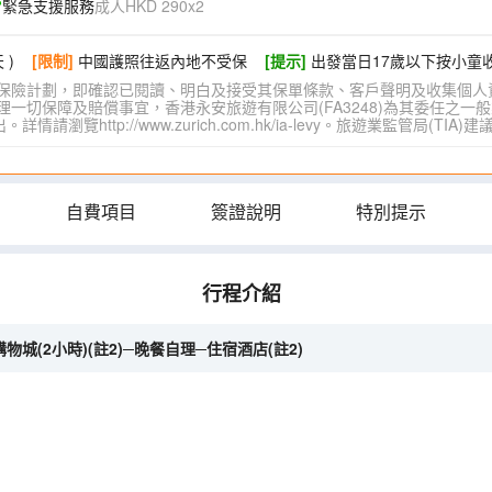
緊急支援服務
成人HKD 290x2
 )
[限制]
中國護照往返內地不受保
[提示]
出發當日17歲以下按小童
保險計劃，即確認已閱讀、明白及接受其保單條款、客戶聲明及收集個人
切保障及賠償事宜，香港永安旅遊有限公司(FA3248)為其委任之一般
覽http://www.zurich.com.hk/ia-levy。旅遊業監管局(T
自費項目
簽證說明
特別提示
行程介紹
物城(2小時)(註2)─晚餐自理─住宿酒店(註2)