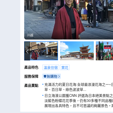
川越
川越
產品特色
溫泉住宿
賞花
服務保障
無購物
充滿活力的夏日花海:全球最浪漫花海之一~
產品賣點
草、百日草、綠色波波草...
日立海濱公園獲CNN 評選為日本絕美景點之
淡藍色粉蝶花花季後，仍有30多種不同品
展現出各具特色，且不可思議的絢麗景色。
綠色波波草(掃帚草)、浪漫的薰衣草、以及