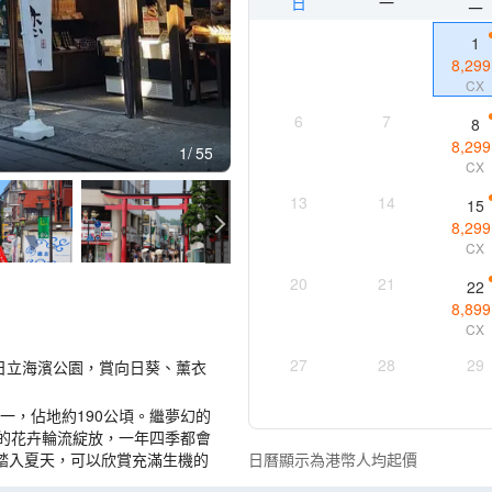
日
一
二
1
8,299
CX
6
7
8
8,299
1
55
CX
13
14
15
8,299
CX
20
21
22
8,899
CX
27
28
29
日立海濱公園，賞向日葵、薰衣
一，佔地約190公頃。繼夢幻的
種的花卉輪流綻放，一年四季都會
踏入夏天，可以欣賞充滿生機的
日曆顯示為港幣人均起價
燦爛的向日葵與百日草花海。 (註