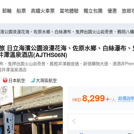
郵輪
船票
高鐵火車票
當地體驗
獨立包團
優惠
旅遊
八幡宮、
溫泉酒店(AJTHS06N)
鬼押出園火山岩奇景、舊輕井澤銀座通、新宿購物大道、酒酒井Premium
輕井澤溫泉酒店
日本航空
大灣區航空
8,299
+
起價說
HKD
/人