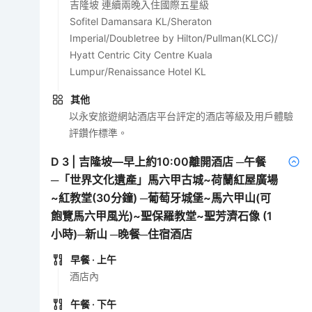
吉隆坡 連續兩晚入住國際五星級
Sofitel Damansara KL/Sheraton
Imperial/Doubletree by Hilton/Pullman(KLCC)/
Hyatt Centric City Centre Kuala
Lumpur/Renaissance Hotel KL
其他
以永安旅遊網站酒店平台評定的酒店等級及用戶體驗
評鑽作標準。
D
3
|
吉隆坡—早上約10:00離開酒店 ─午餐
─「世界文化遺產」馬六甲古城~荷蘭紅屋廣場
~紅教堂(30分鐘) ─葡萄牙城堡~馬六甲山(可
飽覽馬六甲風光)~聖保羅教堂~聖芳濟石像 (1
小時)─新山 ─晚餐─住宿酒店
早餐
· 上午
酒店內
午餐
· 下午