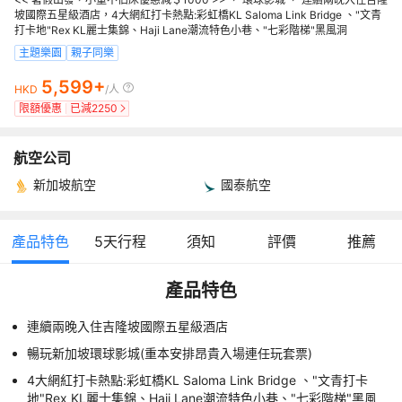
坡國際五星級酒店，4大網紅打卡熱點:彩虹橋KL Saloma Link Bridge 、"文青
打卡地"Rex KL麗士集錦、Haji Lane潮流特色小巷、"七彩階梯"黑風洞
主題樂園
親子同樂
5,599+
HKD
/人
限額優惠
已減
2250
航空公司
新加坡航空
國泰航空
產品特色
5
天行程
須知
評價
推薦
產品特色
連續兩晚入住吉隆坡國際五星級酒店
暢玩新加坡環球影城(重本安排昂貴入場連任玩套票)
4大網紅打卡熱點:彩虹橋KL Saloma Link Bridge 、"文青打卡
地"Rex KL麗士集錦、Haji Lane潮流特色小巷、"七彩階梯"黑風