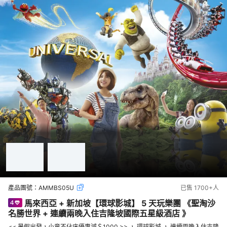
產品團號：
AMMBS05U
已售
1700+
人
馬來西亞 + 新加坡【環球影城】 5 天玩樂團 《聖淘沙
名勝世界 + 連續兩晚入住吉隆坡國際五星級酒店 》
<< 暑假出發，小童不佔床優惠減＄1000 >> ， 環球影城 ， 連續兩晚入住吉隆