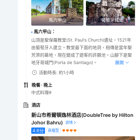
馬六甲山
葡萄牙城堡
馬六甲山
：
山頂是聖保羅教堂(St. Paul's Church)遺址，1521年
由葡萄牙人建立。教堂最下面的地洞，相傳是當年聖
芳濟的墓地，現在變成了遊客的許願池。山腳下是聖
地牙哥城門(Porta de Santiago)。
展開
活動時長: 約1小時
晚餐
· 晚上
中式料理#
酒店
新山市希爾頓逸林酒店(DoubleTree by Hilton
Johor Bahru)
4.6
分
高檔型