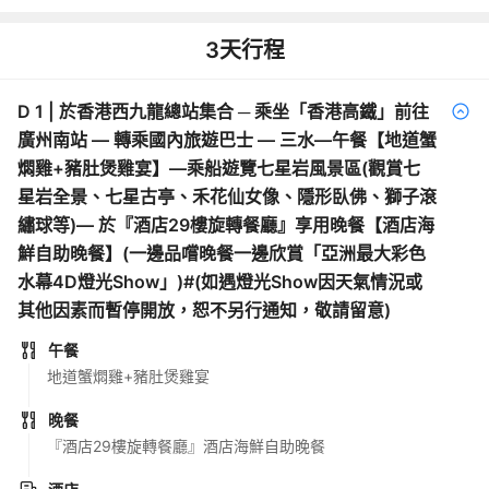
3
天行程
D
1
|
於香港西九龍總站集合 ─ 乘坐「香港高鐵」前往
廣州南站 — 轉乘國內旅遊巴士 — 三水—午餐【地道蟹
燜雞+豬肚煲雞宴】—乘船遊覽七星岩風景區(觀賞七
星岩全景、七星古亭、禾花仙女像、隱形臥佛、獅子滾
繡球等)— 於『酒店29樓旋轉餐廳』享用晚餐【酒店海
鮮自助晚餐】(一邊品嚐晚餐一邊欣賞「亞洲最大彩色
水幕4D燈光Show」)#(如遇燈光Show因天氣情況或
其他因素而暫停開放，恕不另行通知，敬請留意)
午餐
地道蟹燜雞+豬肚煲雞宴
晚餐
『酒店29樓旋轉餐廳』酒店海鮮自助晚餐