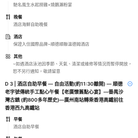
馳名風生水起撈雞+燒鵝瀨粉宴
晚餐
酒店海鮮自助晚餐
酒店
保證入住國際品牌~順德順聯溫德姆酒店
其他
~如遇酒店泳池因季節、天氣、清潔或維修等情況而暫停開放，
恕不另行通知，敬請留意
D
3
|
酒店自助早餐 — 自由活動(約11:30離開) — 順德
老字號傳統手工點心午餐【老廣懷舊點心宴】—番禺沙
灣古鎮 (約800多年歷史)—廣州南站轉乘香港高鐵前往
香港西九高鐵站
早餐
酒店自助早餐