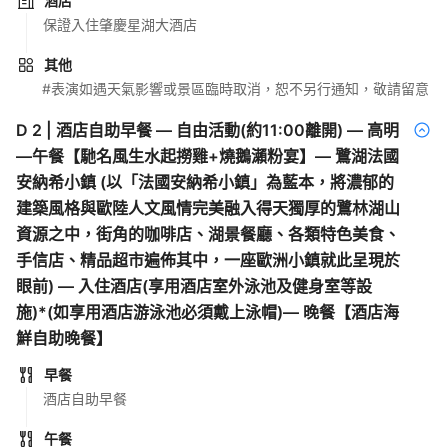
酒店
保證入住肇慶星湖大酒店
其他
#表演如遇天氣影響或景區臨時取消，恕不另行通知，敬請留意
D
2
|
酒店自助早餐 — 自由活動(約11:00離開) — 高明
—午餐【馳名風生水起撈雞+燒鵝瀨粉宴】— 鷺湖法國
安納希小鎮 (以「法國安納希小鎮」為藍本，將濃郁的
建築風格與歐陸人文風情完美融入得天獨厚的鷺林湖山
資源之中，街角的咖啡店、湖景餐廳、各類特色美食、
手信店、精品超市遍佈其中，一座歐洲小鎮就此呈現於
眼前) — 入住酒店(享用酒店室外泳池及健身室等設
施)*(如享用酒店游泳池必須戴上泳帽)— 晚餐【酒店海
鮮自助晚餐】
早餐
酒店自助早餐
午餐