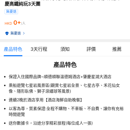
慶高鐵純玩3天團
無憂退
0+
HKD
/人
無憂退
產品特色
3
天行程
須知
評價
推薦
產品特色
保證入住國際品牌~順德順聯溫德姆酒店+肇慶星湖大酒店
乘船遊覽七星岩風景區(觀賞七星岩全景、七星古亭、禾花仙女
像、隱形臥佛、獅子滾繡球等風景)
連續2晚於酒店享用【酒店海鮮自助晚餐】
以客為尊，質素保證:全程不購物、不車販、不自費、讓你有充裕
時間遊覽
送你數據卡，沿途分享精彩旅程(每位成人一張)