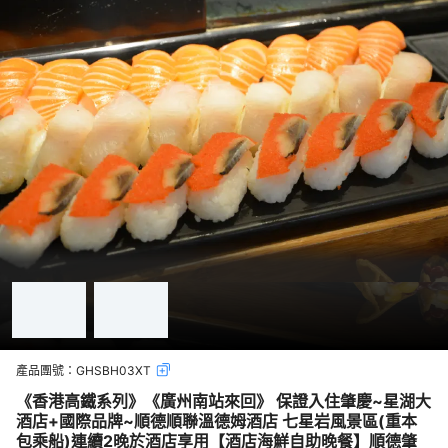
產品團號：
GHSBH03XT
《香港高鐵系列》《廣州南站來回》 保證入住肇慶~星湖大
酒店+國際品牌~順德順聯溫德姆酒店 七星岩風景區(重本
包乘船)連續2晚於酒店享用【酒店海鮮自助晚餐】順德肇