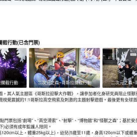
攔截行動
(
已含門票
)
拉攔截行動
二次元之森~哥斯拉攔截行動
二次元之森~
園，其人氣主題區《哥斯拉迎擊大作戰》，讓參加者化身研究員阻止怪獸
戰視覺震撼的1:1哥斯拉高空飛索及刺激的主題射擊遊戲。最後更有全球
點門票包括“劇場”、“高空滑索”、“射擊”、“博物館”和“怪獸之森”；基
生以下)必須有成年監護人陪同。
高120cm以上，體重25kg以上)，幼兒(5歲至11歲，身高120cm以下或體重