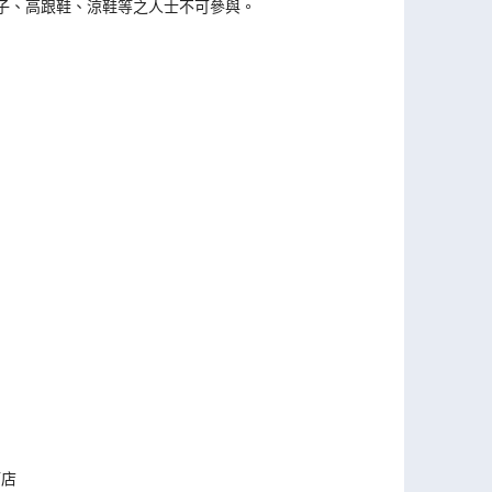
著裙子、高跟鞋、涼鞋等之人士不可參與。
酒店