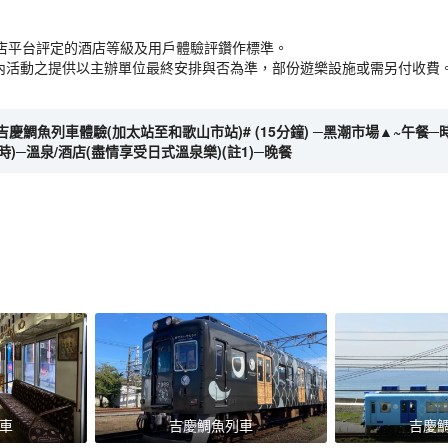
店平台評定的酒店等級及用戶體驗評鑽作標準。
 / 園區內活動之提供以主辦單位最終安排與否為準，部份遊樂設施或需另付收費
─吉慶鯛魚列車體驗(加太站至和歌山市站)# (15分鐘) ─黑潮市場▲~午餐─時
時)─溫泉/酒店(盡情享受日式溫泉樂)(註1)─晚餐
車
吉慶鯛魚列車
吉慶