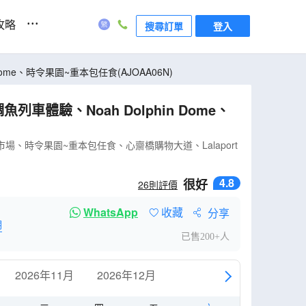
...
攻略
搜尋訂單
登入
in Dome、時令果園~重本包任食(AJOAA06N)
場、時令果園~重本包任食、心齋橋購物大道、Lalaport
4.8
很好
26
則評價
WhatsApp
收藏
分享
明
已售200+人
2026年11月
2026年12月