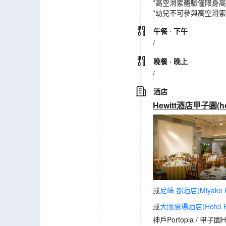
*高空滑索體驗僅限身高
*幼兒不可參與高空滑
午餐
· 下午
/
晚餐
· 晚上
/
酒店
Hewitt酒店甲子園(hote
或
尼崎 都酒店(Miyako Ho
或
大阪廣場酒店(Hotel Pl
神戶Portopia / 甲子園He