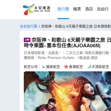
旅行團
機票
酒店
自由行
永安旅行團
京阪神、和歌山
京阪神、和歌山 6天親子樂園之旅 日本環球影城、二次元之森~哥斯拉攔截行動、吉慶鯛魚列車體驗、Noah Dolphin Dome、
時令果園~重本包任食(AJOAA06N)
日本環球影城、淡路島、、二次元之森~哥斯拉攔截行動、吉慶鯛
購物城、Rinku Premium Outlets、1晚溫泉/酒店
航空公司：
國泰航空
香港航空
大灣區航空