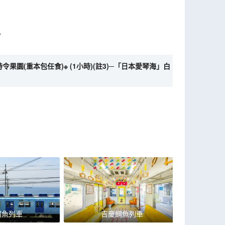
。
令果園(重本包任食)※ (1小時)(註3)─「日本愛琴海」白
鯛魚列車
吉慶鯛魚列車