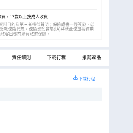
收費，17歲以上按成人收費
資料目的及第三者權益聲明；保險證書一經簽發，恕
業務保險代理。保險業監管局(IA)將就此保單按適用
IA)建議旅客出發前購買旅遊保險。
責任細則
下載行程
推薦產品
下載行程