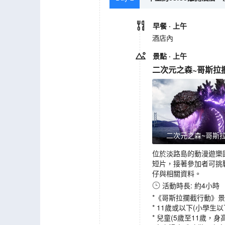
早餐
· 上午
酒店內
景點
· 上午
二次元之森~哥斯拉
二次元之森~哥斯
位於淡路島的動漫遊樂
短片，接著參加者可挑
仔與相關資料。
活動時長: 約4小時
*《哥斯拉攔截行動》景
* 11歲或以下(小學
* 兒童(5歲至11歲，身