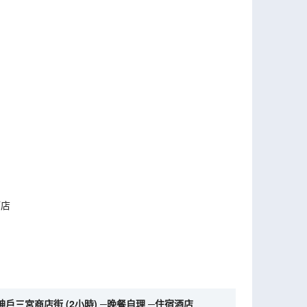
酒店
─神戶三宮商店街 (2小時) ─晚餐自理 ─住宿酒店