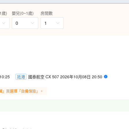
受加太幸福氣氛!鯛魚在日本人心
1歲)
嬰兒(0~1歲)
房間數
一定要來和歌山乘坐以鯛魚為主
裝潢都各有特色，無論坐上哪一
0
1
ome，近距離觀賞訓練員與海豚互
海」及「日本海濱百選」的靚
成完美的顏色對比!
0:25
抵港
國泰航空 CX 507 2026年10月08日 20:50
輯」頁選擇「自備保險」。