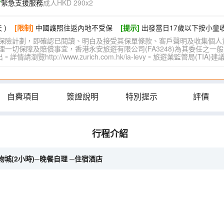
緊急支援服務
成人HKD 290x2
 )
[限制]
中國護照往返內地不受保
[提示]
出發當日17歲以下按小童
保險計劃，即確認已閱讀、明白及接受其保單條款、客戶聲明及收集個人
切保障及賠償事宜，香港永安旅遊有限公司(FA3248)為其委任之一般
覽http://www.zurich.com.hk/ia-levy。旅遊業監管局(T
自費項目
簽證說明
特別提示
評價
行程介紹
購物城(2小時)─晚餐自理 ─住宿酒店