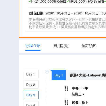
HKD1,000,000醫療保障
HKD2,000行程延誤保障
[受保日期]
2026年10月03日 - 2026年10月08日 ( 6天
本保險只適用於香港出發之客戶。若閣下選擇購買此
不退還任何保費。蘇黎世保險有限公司負責承保及處理一
比率收取徵費(如有)。徵費將由蘇黎世按指定安排匯出。詳情請瀏
行程介紹
費用說明
預訂須知
Day
1
Day 1
香港✈大阪─Lalaport
Day
2
午餐
· 下午
航機上▲
Day
3
晚餐
· 晚上
Day
4