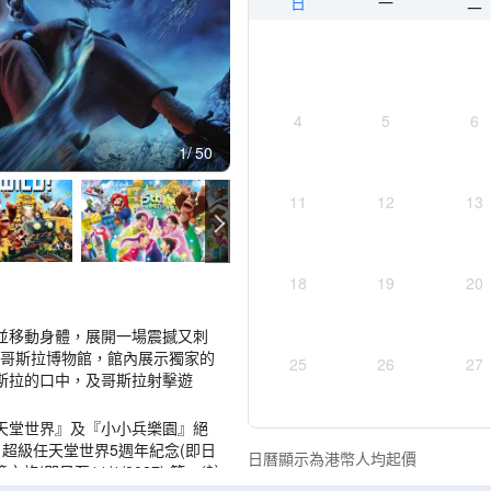
日
一
二
4
5
6
1
50
11
12
13
18
19
20
並移動身體，展開一場震撼又刺
及哥斯拉博物館，館內展示獨家的
25
26
27
斯拉的口中，及哥斯拉射擊遊
天堂世界』及『小小兵樂園』絕
 超級任天堂世界5週年紀念(即日
日曆顯示為港幣人均起價
旅(即日至11/1/2027) 等。(註