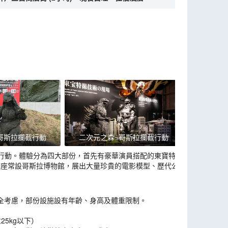
哥斯拉攔截行動
二次元之森~哥斯拉攔截行動
行動。體驗分為四大部份，首先有豪華演員搭配的東寶特製
首座常設哥斯拉博物館，展出大量珍貴的電影模型、歷代公
於安全考慮，部份設施設有年齡、身高及體重限制。
25kg以下）