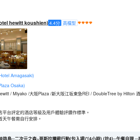
l hewitt koushien)
4.4
分
高檔型
tel Amagasaki)
aza Osaka)
witt / Miyako /大阪Plaza /新大阪江坂東急REI / DoubleTree by Hilton 
店平台評定的酒店等級及用戶體驗評鑽作標準。
首天午餐需自行安排。
─淡路島─二次元之森~哥斯拉攔截行動(包入場)*(4小時) (註4)─午餐自理 