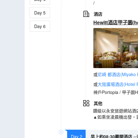
/
Day
5
酒店
Hewitt酒店甲子園(hote
Day
6
或
尼崎 都酒店(Miyako Ho
或
大阪廣場酒店(Hotel Pl
神戶Portopia / 甲子園He
其他
鑽級以永安旅遊網站酒
▲如乘坐凌晨機出發，
Day 2
早上約08:30離開酒店 