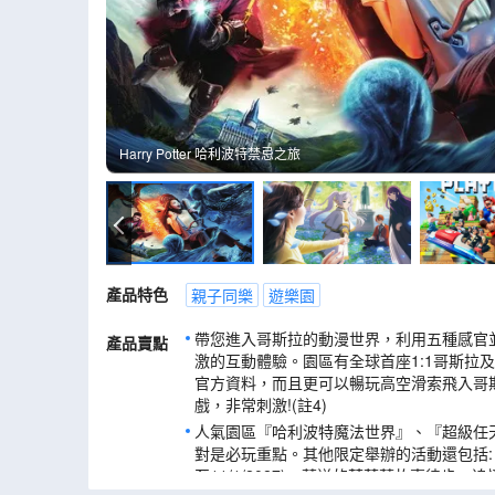
Harry Potter 哈利波特禁忌之旅
Harry Potter 哈利波特禁忌之旅
產品特色
親子同樂
遊樂園
帶您進入哥斯拉的動漫世界，利用五種感官
產品賣點
激的互動體驗。園區有全球首座1:1哥斯拉
官方資料，而且更可以暢玩高空滑索飛入哥
戲，非常刺激!(註4)
人氣園區『哈利波特魔法世界』、『超級任
對是必玩重點。其他限定舉辦的活動還包括:
至11/1/2027)、葬送的芙莉蓮故事徒步～追憶之