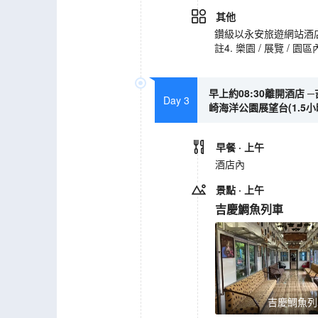
其他
鑽級以永安旅遊網站酒
註4. 樂園 / 展覽
早上約08:30離開酒店 
Day 3
崎海洋公園展望台(1.5小
早餐
· 上午
酒店內
景點
· 上午
吉慶鯛魚列車
吉慶鯛魚列