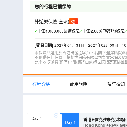
您的行程已獲保障
外遊樂保險(全球)
8
折
HKD1,000,000醫療保障
HKD2,000行程延誤保障
[受保日期]
2027年01月31日 - 2027年02月09日 ( 10
本保險只適用於香港出發之客戶。若閣下選擇購買此
不退還任何保費。蘇黎世保險有限公司負責承保及處理一
比率收取徵費(如有)。徵費將由蘇黎世按指定安排匯出。詳情請瀏
行程介紹
費用說明
預訂須知
Day
1
香港✈雷克雅未克(冰島)
Day 1
Hong Kong✈Reykjavik(I