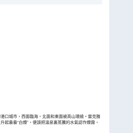
最大的港口城市，西面臨海，北面和東面被高山環繞。雷克雅
升起裊裊“白煙”，便誤把溫泉裏蒸騰的水氣認作煙霧，