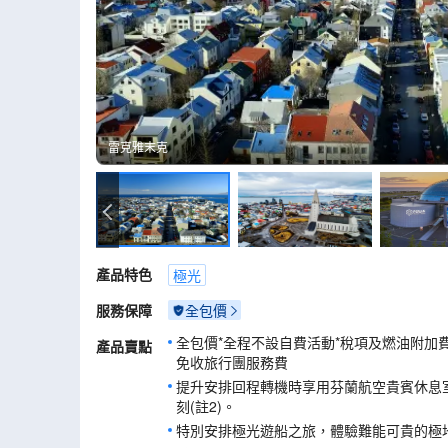
雷克雅末克
雷克雅末克
產品特色
極光
服務保障
全包價
全包價*全程不設自費活動*稅項及燃油附加
產品賣點
免收旅行團服務費
提升安排回程轉機時享用芬蘭航空貴賓休息
刻(註2)。
特別安排極光遊船之旅，體驗難能可貴的極