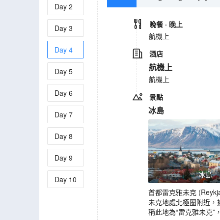
Day
2
晚餐
· 晚上
Day
3
航機上
Day
4
酒店
航機上
Day
5
航機上
Day
6
景點
冰島
Day
7
Day
8
Day
9
冰島
Day
10
首都雷克雅未克 (Re
未克地處北極圈附近，
稱此地為“雷克雅未克”