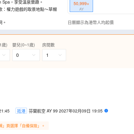
n Spa，享受溫泉樂趣。
50,999
+
歌：權力遊戲的取景地點～草帽
AY
洞。
日曆顯示為港幣人均起價
欣賞洞內晶瑩剔透的夢幻水晶，
巴納福斯瀑布、赫倫瀑布(熔岩瀑
1歲)
嬰兒(0~1歲)
房間數
(水濂瀑布)等。
0
1
達尼號和占士邦007的取景地點
往巨盆火山、黃金瀑布、間歇噴
姆教堂、愛立信銅像、珍珠樓等
1:45
抵港
芬蘭航空 AY 99 2027年02月09日 19:05
輯」頁選擇「自備保險」。