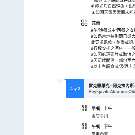
# 極光乃自然現象，
▲如因天氣因素而未能
其他
#午/晚餐或中/西餐
#如遇當地特別節日或
此要求退款、賠償或退
#行程安排之酒店，一
#如因航班延誤或取消
#因氣候關係，部份室
#以上各膳食或/及酒
雷克雅維克─阿克拉內斯─
Day 3
Reykjavik-Akranes-Ol
早餐
· 上午
酒店享用
午餐
· 下午
當地西餐