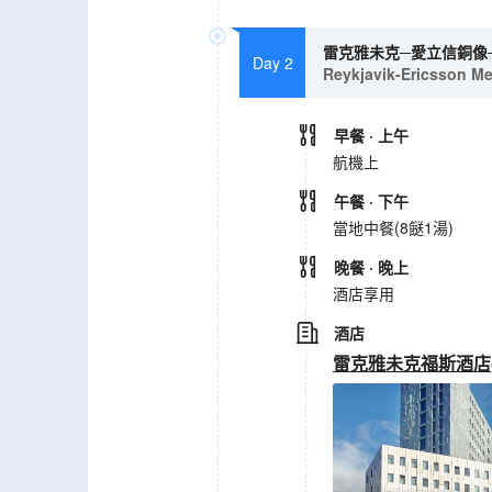
雷克雅未克─愛立信銅像─
Day 2
Reykjavik-Ericsson Mem
早餐
· 上午
航機上
午餐
· 下午
當地中餐(8餸1湯)
晚餐
· 晚上
酒店享用
酒店
雷克雅未克福斯酒店(TOP C