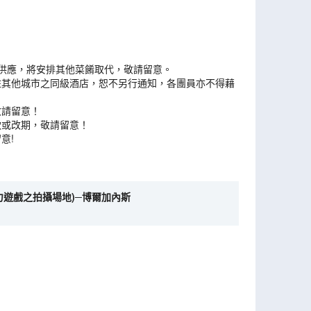
能供應，將安排其他菜餚取代，敬請留意。
住其他城市之同級酒店，恕不另行通知，各團員亦不得藉
敬請留意！
款或改期，敬請留意！
意!
力遊戲之拍攝場地)─博爾加內斯