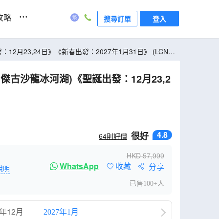
...
攻略
搜尋訂單
登入
4.8
很好
64
則評價
HKD
57,999
WhatsApp
收藏
分享
說明
已售100+人
6年12月
2027年1月