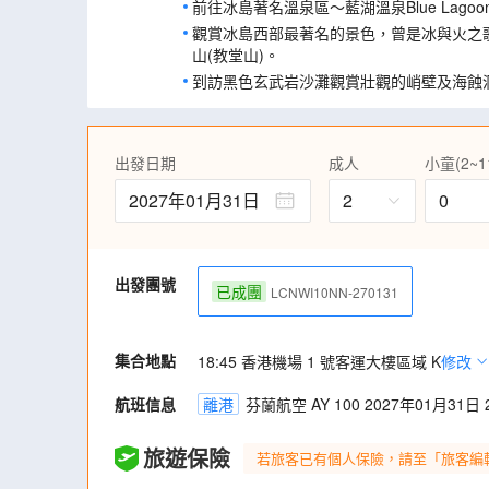
前往冰島著名溫泉區～藍湖溫泉Blue Lagoo
觀賞冰島西部最著名的景色，曾是冰與火之
山(教堂山)。
到訪黑色玄武岩沙灘觀賞壯觀的峭壁及海蝕
乘坐吉普車前往位於冰島東南岸的藍冰洞，
並了解冰川的相關知識。
一次過遊覽冰島多個著名瀑布─黃金瀑布、
出發日期
成人
小童(2~1
布)、斯科加瀑布(森林瀑布)及塞里雅蘭瀑布
2027年01月31日
2
0
安排前往由冰川融化而成的湖泊，曾是電影鐵
～傑古沙龍冰河湖。
暢遊雷克雅未克必遊旅遊路線－金環遊，前
泉等，了解冰島的奇特地理面貌。
出發團號
已成團
LCNWI10NN-270131
遊歷冰島首都～雷克雅未克，觀賞哈爾格林
等。
集合地點
18:45 香港機場 1 號客運大樓區域 K
修改
航班信息
離港
芬蘭航空 AY 100 2027年01月31日 2
旅遊保險
若旅客已有個人保險，請至「旅客編