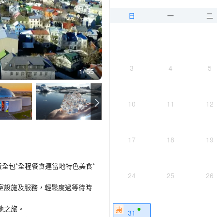
日
一
二
3
4
5
1
55
10
11
12
17
18
19
費全包*全程餐食連當地特色美食*
24
25
26
室設施及服務，輕鬆度過等待時
地之旅。
惠
31