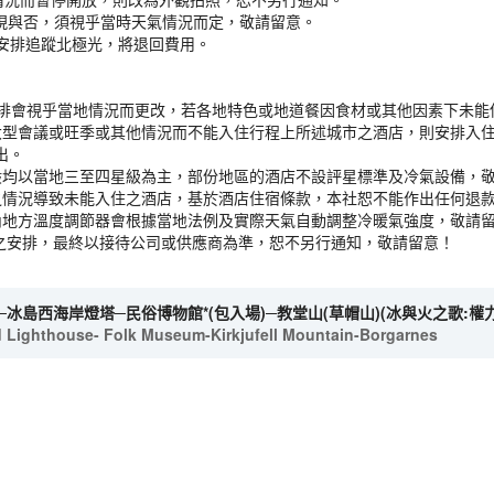
出現與否，須視乎當時天氣情況而定，敬請留意。
安排追蹤北極光，將退回費用。
之安排會視乎當地情況而更改，若各地特色或地道餐因食材或其他因素下未
大型會議或旺季或其他情況而不能入住行程上所述城市之酒店，則安排入
出。
般均以當地三至四星級為主，部份地區的酒店不設評星標準及冷氣設備，
之情況導致未能入住之酒店，基於酒店住宿條款，本社恕不能作出任何退
內地方溫度調節器會根據當地法例及實際天氣自動調整冷暖氣強度，敬請留
店之安排，最終以接待公司或供應商為準，恕不另行通知，敬請留意！
冰島西海岸燈塔─民俗博物館*(包入場)─教堂山(草帽山)(冰與火之歌:權
d Lighthouse- Folk Museum-Kirkjufell Mountain-Borgarnes