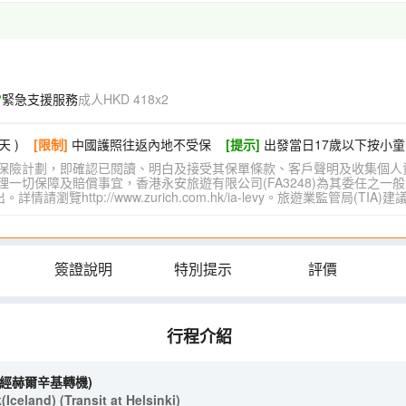
緊急支援服務
成人HKD 418x2
天 )
[限制]
中國護照往返內地不受保
[提示]
出發當日17歲以下按小童
保險計劃，即確認已閱讀、明白及接受其保單條款、客戶聲明及收集個人
切保障及賠償事宜，香港永安旅遊有限公司(FA3248)為其委任之一般
覽http://www.zurich.com.hk/ia-levy。旅遊業監管局(T
簽證說明
特別提示
評價
行程介紹
(經赫爾辛基轉機)
celand) (Transit at Helsinki)