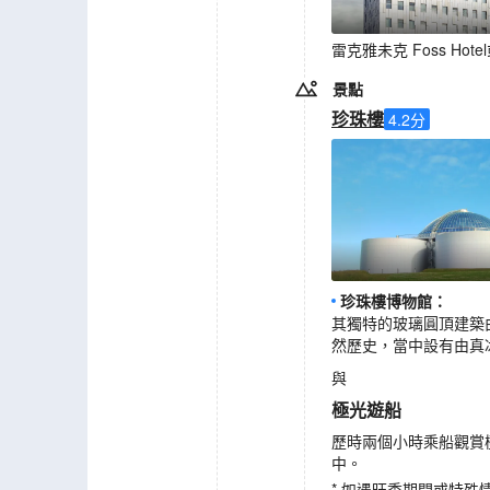
雷克雅未克 Foss Hot
景點
珍珠樓
4.2
分
珍珠樓博物館
：
其獨特的玻璃圓頂建築
然歷史，當中設有由真
與
極光遊船
歷時兩個小時乘船觀賞
中。
* 如遇旺季期間或特