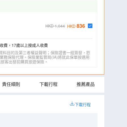
836
HKD 1,044
HKD
收費，17歲以上按成人收費
資料目的及第三者權益聲明；保險證書一經簽發，恕
業務保險代理。保險業監管局(IA)將就此保單按適用
IA)建議旅客出發前購買旅遊保險。
責任細則
下載行程
推薦產品
下載行程