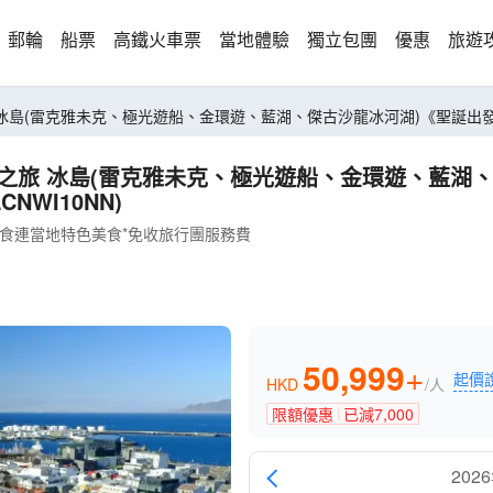
郵輪
船票
高鐵火車票
當地體驗
獨立包團
優惠
旅遊
12月23,2
NWI10NN)
餐食連當地特色美食*免收旅行團服務費
50,999
+
起價
HKD
/人
限額優惠
已減
7,000
202