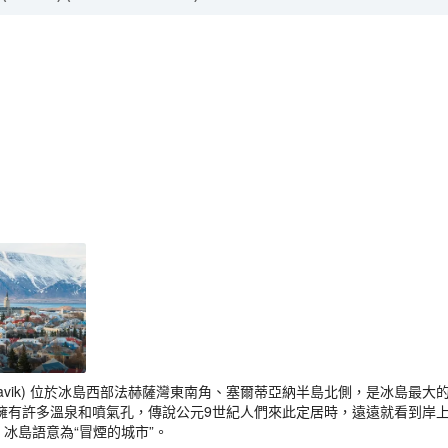
ykjavik) 位於冰島西部法赫薩灣東南角、塞爾蒂亞納半島北側，是冰島
擁有許多溫泉和噴氣孔，傳說公元9世紀人們來此定居時，遠遠就看到岸上
，冰島語意為“冒煙的城市”。