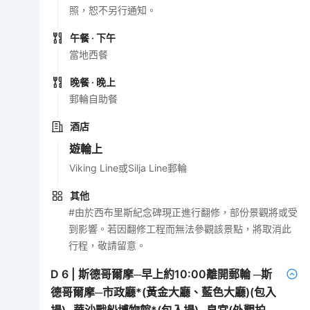
照，恕不另行通知。
午餐
· 下午
當地西餐
晚餐
· 晚上
郵輪自助餐
酒店
遊輪上
Viking Line或Silja Line郵輪
其他
#由於西布里斯紀念碑現正進行翻修，部份景觀將或受
到影響。若因翻修工程而無法參觀該景點，將取消此
行程，敬請留意。
D
6
|
斯德哥爾摩─早上約10:00離開郵輪 ─斯
德哥爾摩─市政廳*(黃金大廳、藍色大廳)(包入
場)─華沙戰船博物館*(包入場)─皇宮(外觀拍