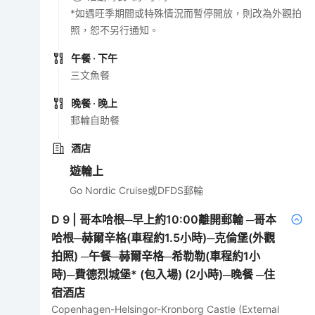
*如遇旺季期間或特殊情況而暫停開放，則改為外觀拍
照，恕不另行通知。
午餐
· 下午
三文魚餐
晚餐
· 晚上
郵輪自助餐
酒店
遊輪上
Go Nordic Cruise或DFDS郵輪
D
9
|
哥本哈根─早上約10:00離開郵輪 ─哥本
哈根─赫爾辛格(車程約1.5小時)─克倫堡(外觀
拍照) ─午餐─赫爾辛格─希勒勒(車程約1小
時)─費德烈城堡* (包入場) (2小時)─晚餐 ─住
宿酒店
Copenhagen-Helsingor-Kronborg Castle (External