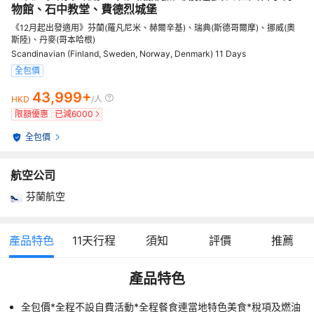
物館、石中教堂、費德烈城堡
《12月起出發適用》芬蘭(羅凡尼米、赫爾辛基)、瑞典(斯德哥爾摩)、挪威(奧
斯陸)、丹麥(哥本哈根)
Scandinavian (Finland, Sweden, Norway, Denmark) 11 Days
全包價
43,999+
HKD
/人
限額優惠
已減
6000
全包價
航空公司
芬蘭航空
產品特色
11
天行程
須知
評價
推薦
產品特色
全包價*全程不設自費活動*全程餐食連當地特色美食*稅項及燃油