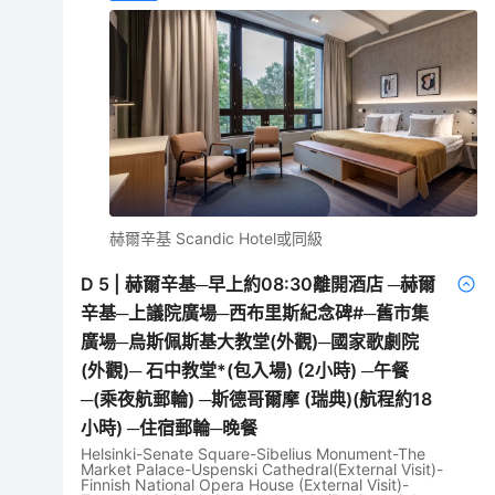
赫爾辛基 Scandic Hotel或同級
D
5
|
赫爾辛基─早上約08:30離開酒店 ─赫爾
辛基─上議院廣場─西布里斯紀念碑#─舊市集
廣場─烏斯佩斯基大教堂(外觀)─國家歌劇院
(外觀)─ 石中教堂*(包入場) (2小時) ─午餐
─(乘夜航郵輪) ─斯德哥爾摩 (瑞典)(航程約18
小時) ─住宿郵輪─晚餐
Helsinki-Senate Square-Sibelius Monument-The
Market Palace-Uspenski Cathedral(External Visit)-
Finnish National Opera House (External Visit)-