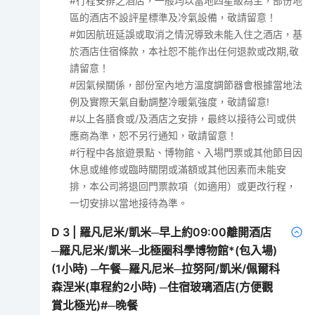
#行程安排之酒店，一般均以當地四星級為主，部份地
區的酒店不設評星標準及冷氣設備，敬請留意！
#如因航班延誤或取消之情況導致未能入住之酒店，基
於酒店住宿條款，本社恕不能作出任何退款或改期,敬
請留意！
#因氣候關係，部份室內地方溫度調節器會根據當地法
例及實際天氣自動調整冷暖氣強度，敬請留意!
#以上各膳食或/及酒店之安排，最終以接待公司或供
應商為準，恕不另行通知，敬請留意！
#行程中各旅遊景點、博物館、入場門票或其他節目因
休息或維修或臨時關閉或滿額或其他因素而未能安
排，本公司將退回門票款項（如適用）或更改行程，
一切安排以當地接待為準。
D
3
|
羅凡尼米/凱米─早上約09:00離開酒店
─羅凡尼米/凱米─北極圈科學博物館*(包入場)
(1小時) ─午餐─羅凡尼米─拉努阿/凱米/佩爾科
森涅米(車程約2小時) ─住宿玻璃酒店(方便觀
賞北極光)#─晚餐