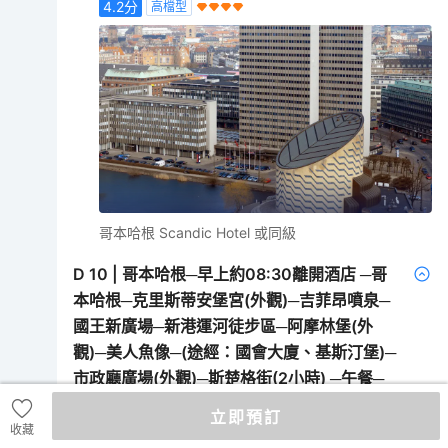
4.2
分
高檔型
哥本哈根 Scandic Hotel 或同級
D
10
|
哥本哈根─早上約08:30離開酒店 ─哥
本哈根─克里斯蒂安堡宮(外觀)─吉菲昂噴泉─
國王新廣場─新港運河徒步區─阿摩林堡(外
觀)─美人魚像─(途經：國會大廈、基斯汀堡)─
市政廳廣場(外觀)─斯楚格街(2小時) ─午餐─
自由活動─前往機場✈香港(經赫爾辛基轉機)
立即預訂
Copenhagen-Christianborg Palace Sqaure(External
收藏
Visit)-Gefion Fountain-Kongens Nytorv-Nyhavn-