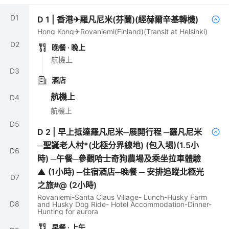
D
1
D
1
|
香港✈羅凡尼米(芬蘭)(經赫爾辛基轉機)
Hong Kong✈Rovaniemi(Finland)(Transit at Helsinki)
D
2
晚餐
· 晚上
航機上
D
3
酒店
航機上
D
4
航機上
D
5
D
2
|
早上抵達羅凡尼米─展開行程 ─羅凡尼米
─聖誕老人村*(北極分界線地) (包入場)(1.5小
D
6
時) ─午餐─參觀哈士奇狗農場及乘坐拉車體驗
▲ (1小時) ─住宿酒店─晚餐 ─ 安排追蹤北極光
D
7
之旅#@ (2小時)
Rovaniemi-Santa Claus Village- Lunch-Husky Farm
D
8
and Husky Dog Ride- Hotel Accommodation-Dinner-
Hunting for aurora
早餐
· 上午