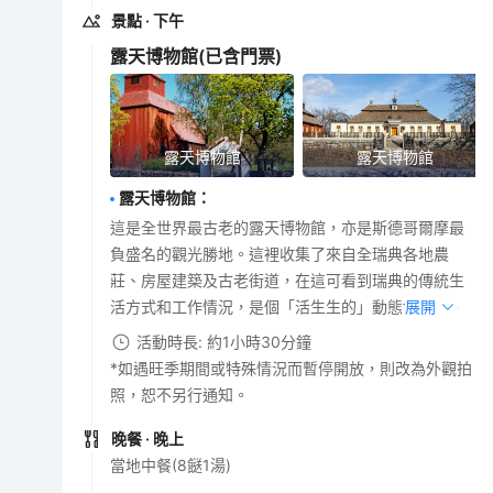
景點
· 下午
露天博物館
(已含門票)
露天博物館
露天博物館
露天博物館
：
這是全世界最古老的露天博物館，亦是斯德哥爾摩最
負盛名的觀光勝地。這裡收集了來自全瑞典各地農
莊、房屋建築及古老街道，在這可看到瑞典的傳統生
活方式和工作情況，是個「活生生的」動態博物館。
展開
活動時長: 約1小時30分鐘
*如遇旺季期間或特殊情況而暫停開放，則改為外觀拍
照，恕不另行通知。
晚餐
· 晚上
當地中餐(8餸1湯)