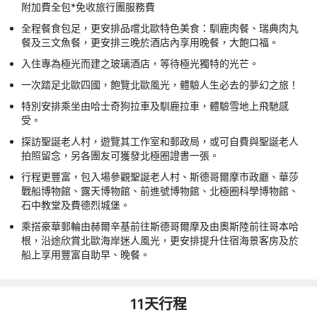
附加費全包*免收旅行團服務費
全程餐食包足，更安排品嚐北歐特色美食：馴鹿肉餐、瑞典肉丸
餐及三文魚餐，更安排三晚於酒店內享用晚餐，大飽口福。
入住專為極光而建之玻璃酒店，等待極光獨特的光芒。
一次踏足北歐四國，飽覽北歐風光，體驗人生必去的夢幻之旅！
特別安排乘坐由哈士奇狗拉車及馴鹿拉車，體驗雪地上飛馳感
受。
探訪聖誕老人村，遊覽其工作室和郵政局，或可自費與聖誕老人
拍照留念，另各團友可獲發北極圈證書一張。
行程更豐富，包入場參觀聖誕老人村、斯德哥爾摩市政廳、華莎
戰船博物館、露天博物館、前進號博物館、北極圈科學博物館、
石中教堂及費德烈城堡。
乘搭豪華郵輪由赫爾辛基前往斯德哥爾摩及由奧斯陸前往哥本哈
根，沿途欣賞北歐海岸迷人風光，更安排提升住宿海景客房及於
船上享用豐富自助早、晚餐。
11
天行程