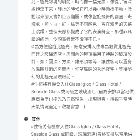
兆。極光驟現的瞬間，時而像一幅光簾，像從宇宙深
處傾瀉下來。靜止的時候它可以幾小時懸掛不動，激
動起來卻又會如巨浪翻騰，或像盤旋飛舞的霧圈。斑
斕處，藍、白、紅、綠等不同顏色一齊在漆黑的天幕
上跳躍，整個天際都變成了它的表演舞臺。那種非凡
塵的絢麗，令觀賞者無不讚嘆不已。
Ø為方便追蹤北極光，細意安排入住專為觀賞北極光
而建之玻璃酒店。房間內的屋頂採用了特製的玻璃設
計，如：圓頂、方頂、錐形頂等等，讓住客可以置身
於溫暖舒適的房間內，仰望廣闊的秀麗夜空，等待夢
幻的北極光呈現眼前。
#住宿將有機會入住Glass Igloo / Glass Hotel /
Seaside Glass 或同級之玻璃酒店 (最終安排以當地供
應商為準) (極光乃自然現象，出現與否，須視乎當時
天氣情況而定，敬請留意。)
其他
#住宿將有機會入住Glass Igloo / Glass Hotel /
Seaside Glass 或同級之玻璃酒店(最終安排以當地供