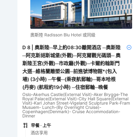
奧斯陸 Radisson Blu Hotel 或同級
D
8
|
奧斯陸─早上約08:30離開酒店 ─奧斯陸
─阿克斯胡斯城堡(外觀)─阿克爾觀光碼頭─ 奧
斯陸王宮(外觀)─市政廳(外觀)─卡爾約翰斯門
大道─維格蘭雕塑公園─前進號博物館*(包入
場) (3小時) ─午餐─(乘夜航郵輪)─哥本哈根
(丹麥) (航程約19小時) ─住宿郵輪─晚餐
Oslo-Akerhus Castle(External Visit)-Aker Brygge-The
Royal Palace(External Visit)-City Hall Square(External
Visit)-Karl Johan Street-Vigeland Sculpture Park-Fram
Musuem- Lunch-(By Overnight Cruise)-
Copenhagen(Denmark)- Cruise Accommodation-
Dinner
早餐
· 上午
酒店享用