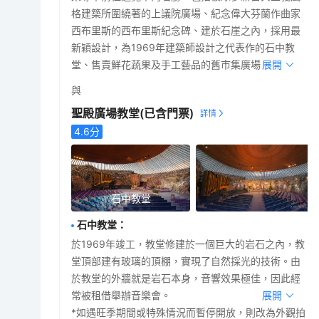
格建築所圍繞著的上議院廣場、紀念偉大芬蘭作曲家
西布里斯的西布里斯紀念碑、建於石崖之內，採用最
新穎設計，為1969年建築師設計之代表作的石中教
堂、售賣鮮花蔬果及手工藝品的舊市集廣場。
展開
與
聖殿廣場教堂
(已含門票)
4.6
分
石中教堂
石中教堂
：
於1969年竣工，教堂修建於一個巨大的岩石之內，教
堂頂部建有玻璃的頂棚，實現了自然採光的技術。由
於教堂的外牆就是岩石本身，音響效果極佳，因此經
常被租借舉辦音樂會。
展開
*如遇旺季期間或特殊情況而暫停開放，則改為外觀拍