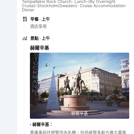
Tempellakio Rock Church- Lunch-(By Overnight
Cruise)-Stockholm(Sweden)- Cruise Accommodation-
Dinner
早餐
· 上午
酒店享用
景點
· 上午
赫爾辛基
赫爾辛基
赫爾辛基
：
乘專車前往遊覽市內名勝，包括被眾多新古典主義風