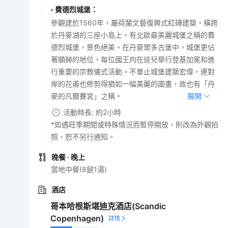
費德烈城堡
：
參觀建於1560年，屬荷蘭文藝復興式紅磚建築，橫跨
於丹麥湖的三座小島上，有北歐最美麗城堡之稱的費
德烈城堡，景色絕美。在丹麥眾多古堡中，城堡更佔
著顯赫的地位，每位國王均在這兒舉行登基加冕和進
行重要的宗教儀式活動。不單止城堡建築宏偉，連對
岸的花甫也修剪得猶如一幅美麗的圖畫，故也有「丹
麥的凡爾賽宮」之稱。
展開
活動時長: 約2小時
*如遇旺季期間或特殊情況而暫停開放，則改為外觀拍
照，恕不另行通知。
晚餐
· 晚上
當地中餐(8餸1湯)
酒店
哥本哈根斯堪迪克酒店(Scandic
Copenhagen)