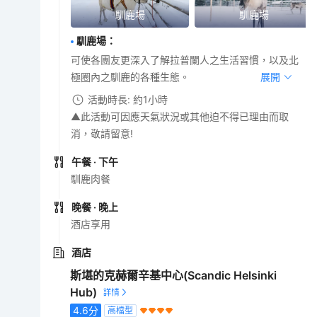
馴鹿場
馴鹿場
馴鹿場
：
可使各團友更深入了解拉普闌人之生活習慣，以及北
極圈內之馴鹿的各種生態。
展開
活動時長: 約1小時
▲此活動可因應天氣狀況或其他迫不得已理由而取
消，敬請留意!
午餐
· 下午
馴鹿肉餐
晚餐
· 晚上
酒店享用
酒店
斯堪的克赫爾辛基中心(Scandic Helsinki
Hub)
4.6
分
高檔型