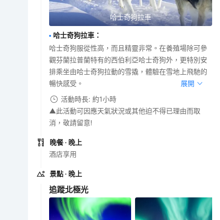
哈士奇狗拉車
哈士奇狗拉車
：
哈士奇狗服從性高，而且精靈非常。在養殖場除可參
觀芬蘭拉普蘭特有的西伯利亞哈士奇狗外，更特別安
排乘坐由哈士奇狗拉動的雪撬，體驗在雪地上飛馳的
暢快感受。
展開
活動時長: 約1小時
▲此活動可因應天氣狀況或其他迫不得已理由而取
消，敬請留意!
晚餐
· 晚上
酒店享用
景點
· 晚上
追蹤北極光