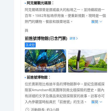
阿克爾觀光碼頭
：
阿克爾碼頭曾是挪威最大的船塢之一，並持續超過一
百年。1982年船塢停用後，便重新規劃，現時是一個
熱門的購物、餐飲和娛樂地區。
展開
與
前進號博物館
(已含門票)
3.4
分
前進號博物館
前進號博物館
：
位於奧斯陸比格迪半島的博物館群中，是紀念挪威探
險家Amundsen和其團隊到南北極探險的歷史。館內
有詳細的文字及展品來紀錄探險家的故事，訪客亦可
入內參觀當時船員於「前進號」的生活。
展開
活動時長: 約3小時