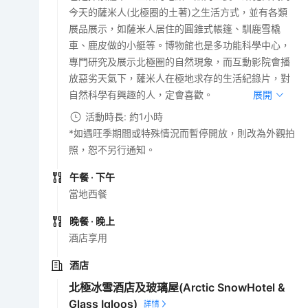
今天的薩米人(北極圈的土著)之生活方式，並有各類
展品展示，如薩米人居住的圓錐式帳篷、馴鹿雪橇
車、鹿皮做的小艇等。博物館也是多功能科學中心，
專門研究及展示北極圈的自然現象，而互動影院會播
放惡劣天氣下，薩米人在極地求存的生活紀錄片，對
自然科學有興趣的人，定會喜歡。
展開
活動時長: 約1小時
*如遇旺季期間或特殊情況而暫停開放，則改為外觀拍
照，恕不另行通知。
午餐
· 下午
當地西餐
晚餐
· 晚上
酒店享用
酒店
北極冰雪酒店及玻璃屋(Arctic SnowHotel &
Glass Igloos)