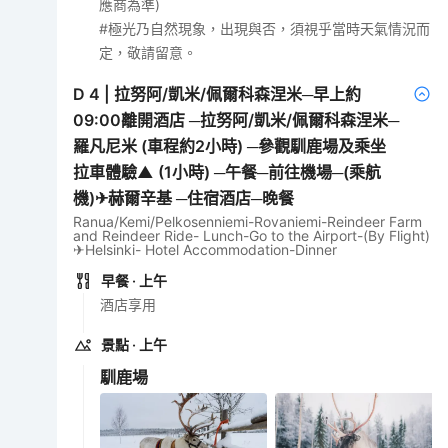
應商為準)
#極光乃自然現象，出現與否，須視乎當時天氣情況而
定，敬請留意。
D
4
|
拉努阿/凱米/佩爾科森涅米─早上約
09:00離開酒店 ─拉努阿/凱米/佩爾科森涅米─
羅凡尼米 (車程約2小時) ─參觀馴鹿場及乘坐
拉車體驗▲ (1小時) ─午餐─前往機場─(乘航
機)✈赫爾辛基 ─住宿酒店─晚餐
Ranua/Kemi/Pelkosenniemi-Rovaniemi-Reindeer Farm
and Reindeer Ride- Lunch-Go to the Airport-(By Flight)
✈Helsinki- Hotel Accommodation-Dinner
早餐
· 上午
酒店享用
景點
· 上午
馴鹿場