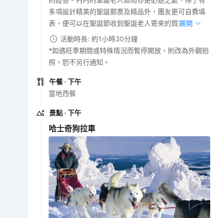
多項設計精美的聖誕郵票及精品外，團友更可自費填
表，便可以在聖誕節收到聖誕老人寄來的賀節信件。
展開
活動時長: 約1小時30分鐘
*如遇旺季期間或特殊情況而暫停開放，則改為外觀拍
照，恕不另行通知。
午餐
· 下午
當地西餐
景點
· 下午
哈士奇狗拉車