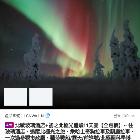
產品團號：
LCNWA11N
已售
100+
人
北歐玻璃酒店+初之北極光體驗11天團【全包價】~ 住
玻璃酒店、追蹤北極光之旅、乘哈士奇狗拉車及馴鹿拉車、
一次過參觀市政廳、華莎戰船/露天/前進號/北極圈科學博