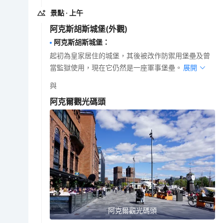
景點
· 上午
阿克斯胡斯城堡
(外觀)
阿克斯胡斯城堡
：
起初為皇家居住的城堡，其後被改作防禦用堡壘及曾
當監獄使用，現在它仍然是一座軍事堡壘。
展開
與
阿克爾觀光碼頭
阿克爾觀光碼頭