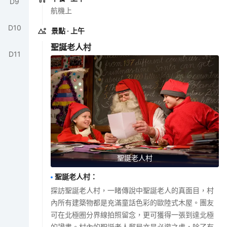
D
9
航機上
D
10
景點
· 上午
聖誕老人村
D
11
聖誕老人村
聖誕老人村
：
探訪聖誕老人村，一睹傳說中聖誕老人的真面目，村
內所有建築物都是充滿童話色彩的歐陸式木屋。團友
可在北極圈分界線拍照留念，更可獲得一張到達北極
的證書。村內的聖誕老人郵局亦是必遊之處，除了有