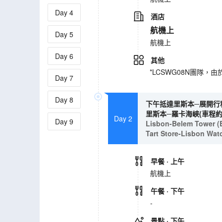
Day
4
酒店
航機上
Day
5
航機上
Day
6
其他
*LCSWG08N團隊
Day
7
Day
8
下午抵達里斯本─展開行程
里斯本─羅卡海峽(車程約1
Day 2
Day
9
Lisbon-Belem Tower (E
Tart Store-Lisbon Wa
早餐
· 上午
航機上
午餐
· 下午
-
景點
· 下午