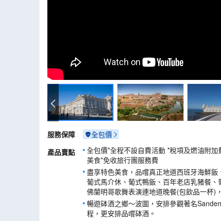
大皇宮
服務保障
全包價
全包價*全程不設自費活動 *稅項及燃油附加
產品賣點
美食*免收旅行團服務費
盡享特色美食，品嚐真正地道西班牙海鮮飯、
葡式馬介休、葡式鴨飯、百年老店乳豬餐、
佛蘭明哥歌舞表演連地道晚餐(包飲品一杯)，
暢遊砵酒之鄉～波圖，安排參觀著名Sande
程，更安排品嚐砵酒。