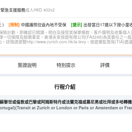
緊急支援服務
成人HKD 402x2
 )
[限制]
中國護照往返內地不受保
[提示]
出發當日17歲以下按小童
保險計劃，即確認已閱讀、明白及接受其保單條款、客戶聲明及收集個人
切保障及賠償事宜，香港永安旅遊有限公司(FA3248)為其委任之一般
覽http://www.zurich.com.hk/ia-levy。旅遊業監管局(T
簽證說明
特別提示
評價
行程介紹
(經蘇黎世或倫敦或巴黎或阿姆斯特丹或法蘭克福或慕尼黑或杜拜或多哈轉機
ugal)(Transit at Zurich or London or Paris or Amsterdam or Fran