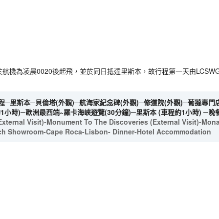
，由於航機為凌晨0020後起飛，並於同日抵達里斯本，故行程第一天由LCSW
─里斯本─貝倫塔(外觀)─航海家紀念碑(外觀)─修道院(外觀)─葡撻專門店
小時)─歐洲最西端~羅卡海峽遊覽(30分鐘)─里斯本 (車程約1小時) ─
xternal Visit)-Monument To The Discoveries (External Visit)-Mona
tch Showroom-Cape Roca-Lisbon- Dinner-Hotel Accommodation