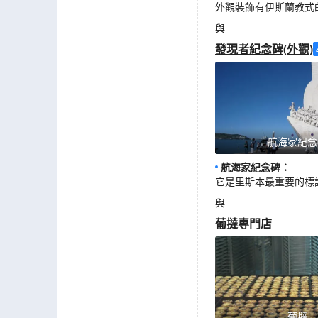
外觀裝飾有伊斯蘭教式
與
發現者紀念碑
(
外觀
)
航海家紀念
航海家紀念碑
：
它是里斯本最重要的標
與
葡撻專門店
葡撻