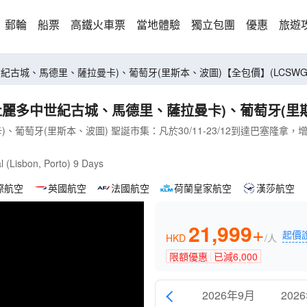
郵輪
船票
高鐵火車票
當地體驗
獨立包團
優惠
旅遊
紀古城、馬德里、薩拉曼卡)、葡萄牙(里斯本、波圖)【全包價】(LCSWG0
麗多中世紀古城、馬德里、薩拉曼卡)、葡萄牙(里斯本
葡萄牙(里斯本、波圖) 聖誕市集：凡於30/11-23/12到達巴塞隆
l (Lisbon, Porto) 9 Days
際航空
英國航空
法國航空
荷蘭皇家航空
漢莎航空
21,999
+
起價
HKD
/人
限額優惠
已減
6,000
2026年9月
202