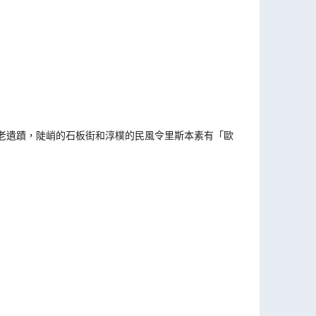
老遺蹟，陡峭的石板街和淳樸的民風令里斯本素有「歐