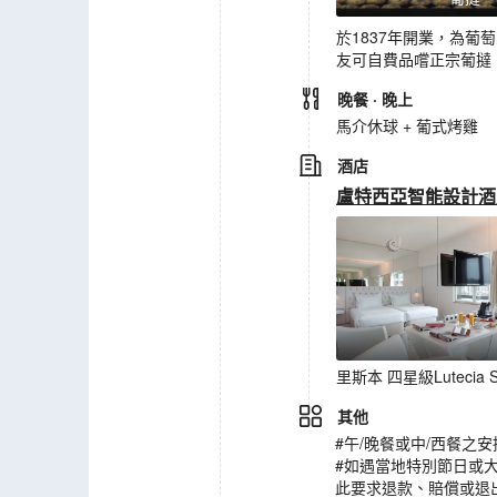
於1837年開業，為
友可自費品嚐正宗葡撻
晚餐
· 晚上
馬介休球 + 葡式烤雞
酒店
盧特西亞智能設計酒店(Lut
里斯本 四星級Lutecia Sm
其他
#午/晚餐或中/西餐
#如遇當地特別節日或
此要求退款、賠償或退