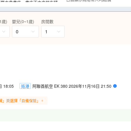
萊羅古典書店，書店正中央擁有精
彩玻璃的天窗，是必影的打卡熱
城內佈滿宏麗建築、歷史文物，
1歲)
嬰兒(0~1歲)
房間數
0
1
場)，感受其宏偉氣勢。
及到訪西班牙重要標誌～零點，
入場)、巴塞隆那聖家族大教堂
」(包入場)。
隆拿，增遊聖誕市集，感受歐洲濃厚聖
 18:05
抵港
阿聯酋航空 EK 380 2026年11月16日 21:50
輯」頁選擇「自備保險」。