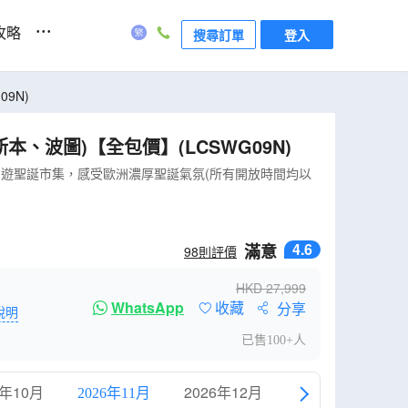
...
攻略
搜尋訂單
登入
9N)
、波圖)【全包價】(LCSWG09N)
拿，增遊聖誕市集，感受歐洲濃厚聖誕氣氛(所有開放時間均以
4.6
滿意
98
則評價
HKD
27,999
WhatsApp
收藏
分享
說明
已售100+人
6年10月
2026年12月
2027年1月
2026年11月