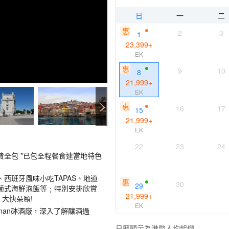
日
一
二
惠
2
3
1
23,399
+
EK
惠
9
10
8
21,999
+
EK
惠
16
17
15
21,999
+
EK
22
23
24
費全包 *已包全程餐食連當地特色
西班牙風味小吃TAPAS、地道
惠
30
29
葡式海鮮泡飯等﹔特別安排欣賞
21,999
+
大快朵頤!
EK
man砵酒廠，深入了解釀酒過
日曆顯示為港幣人均起價