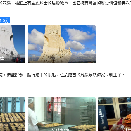
的花邊，牆壁上有聖殿騎士的盾形徽章，因它擁有豐富的歷史價值和特殊
4.5
分
碑
誌，造型好像一艘行駛中的帆船，位於船首的雕像是航海家亨利王子。
葡撻專門店
葡撻