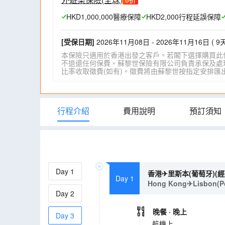
HKD1,000,000醫療保障
HKD2,000行程延誤保障
[受保日期]
2026年11月08日 - 2026年11月16日 ( 9天
本保險只適用於香港出發之客戶。若閣下選擇購買此
不退還任何保費。蘇黎世保險有限公司負責承保及處理一
比率收取徵費(如有)。徵費將由蘇黎世按指定安排匯出。詳情請瀏
行程介紹
費用說明
預訂須知
Day
1
香港✈里斯本(葡萄牙)
Day 1
Hong Kong✈Lisbon(Port
Day
2
晚餐
· 晚上
Day
3
航機上