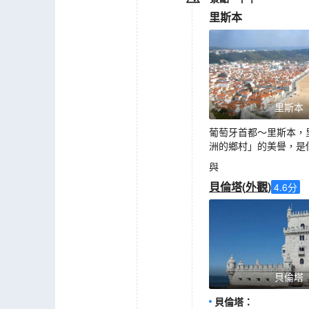
里斯本
里斯本
葡萄牙首都～里斯本，
洲的鄉村」的美譽，是
與
貝倫塔
(
外觀
)
4.6
分
貝倫塔
貝倫塔
：