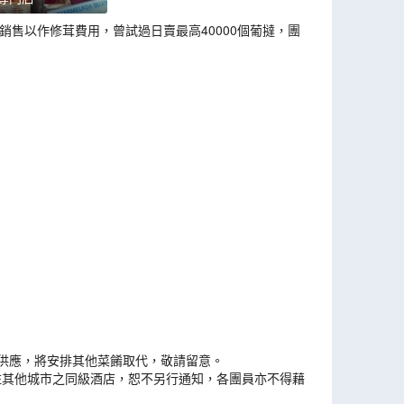
銷售以作修茸費用，曾試過日賣最高40000個葡撻，團
能供應，將安排其他菜餚取代，敬請留意。
住其他城市之同級酒店，恕不另行通知，各團員亦不得藉