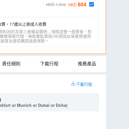
804
HKD 1,004
HKD
收費，17歲以上按成人收費
資料目的及第三者權益聲明；保險證書一經簽發，恕
業務保險代理。保險業監管局(IA)將就此保單按適用
IA)建議旅客出發前購買旅遊保險。
責任細則
下載行程
推薦產品
下載行程
)
kfurt or Munich or Dubai or Doha)