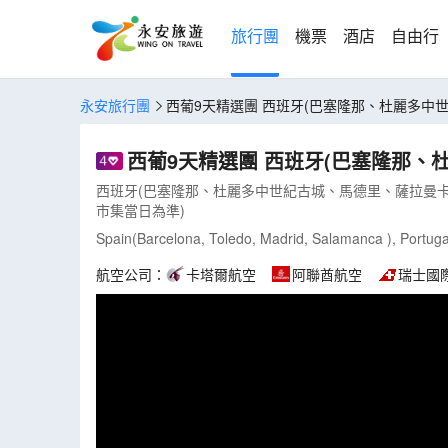
旅行團
機票
酒店
自由行
永安旅行團
西葡9天精選團 西班牙(巴塞隆那、杜麗多中世
西葡9天精選團 西班牙(巴塞隆那、杜
西班牙(巴塞隆那、杜麗多中世紀古城、馬德里、薩拉曼卡)、
市集當日為準)
Spain(Barcelona, Toledo, Madrid, Salamanca ), Portuga
航空公司：
卡塔爾航空
阿聯酋航空
瑞士國