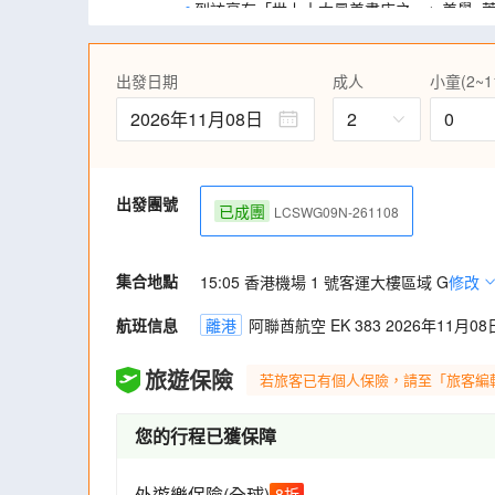
到訪享有「世上十大最美書店之一」美譽~
美的雕刻紅色旋轉樓梯、整片木製書牆及五
點。
遊覽世界文化遺產之歷史古城～薩拉曼卡，
出發日期
成人
小童(2~1
包括西班牙最早建立的薩拉曼卡大學。
2026年11月08日
2
0
參觀西班牙中世紀古城杜麗多～大教堂(包入
前往位於馬德里市中心最熱鬧的太陽門廣場
西班牙公共交通都是以這點為起點。
出發團號
到訪美輪美奐、名畫滿布的馬德里大皇宮(包
已成團
LCSWG09N-261108
(包入場)及名畫家葛雷柯名作~「伯爵之葬禮
聖誕市集：凡於30/11-23/12到達巴塞
誕氣氛(所有開放時間均以市集當日為準)
集合地點
15:05 香港機場 1 號客運大樓區域 G
修改
航班信息
離港
阿聯酋航空 EK 383 2026年11月08日
旅遊保險
若旅客已有個人保險，請至「旅客編
您的行程已獲保障
外遊樂保險(全球)
8
折