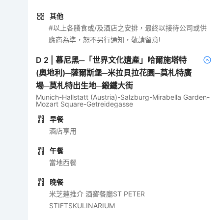
其他
#以上各膳食或/及酒店之安排，最終以接待公司或供
應商為準，恕不另行通知，敬請留意!
D
2
|
慕尼黑─「世界文化遺產」哈爾施塔特
(奧地利)─薩爾斯堡─米拉貝拉花園─莫札特廣
場─莫札特出生地─鍛鐵大街
Munich-Hallstatt (Austria)-Salzburg-Mirabella Garden-
Mozart Square-Getreidegasse
早餐
酒店享用
午餐
當地西餐
晚餐
米芝蓮推介 酒窖餐廳ST PETER
STIFTSKULINARIUM