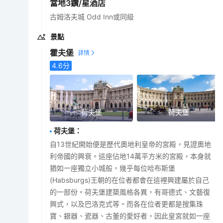
當地3鑽/星酒店
古姆洛夫城 Odd Inn或同級
景點
霍夫堡
4.6
分
荷夫堡
荷夫堡
荷夫堡
：
自13世紀開始便是歷代奧地利皇帝的宮殿，見證奧地
利帝國的興衰。這座佔地14萬平方米的宮殿，本身就
猶如一座獨立小城般，幾乎每位哈布斯堡
(Habsburgs)王朝的在位者都會在這裡興建屬於自己
的一部份。荷夫堡建築風格各異，有哥德式、文藝復
興式，以及巴洛克式等。而各在位者更都是搜集珠
寶、銀器、瓷器、古董的愛好者，因此皇宮就如一座