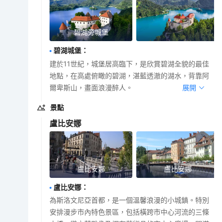
碧湖旁城堡
碧湖城堡
：
建於11世紀，城堡居高臨下，是欣賞碧湖全貌的最佳
地點，在高處俯瞰的碧湖，湛藍透澈的湖水，背靠阿
爾卑斯山，畫面浪漫醉人。
展開
景點
盧比安娜
盧比安娜
盧比安娜
盧比安娜
：
為斯洛文尼亞首都，是一個溫馨浪漫的小城鎮。特別
安排漫步市內特色景區，包括橫跨市中心河流的三條