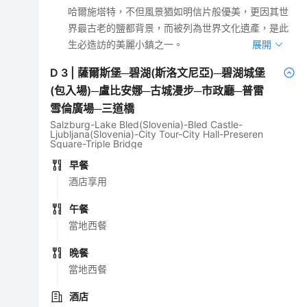
哈爾施塔特，不但風景猶如明信片般優美，更因其世
界最古老的鹽都背景，而被列為世界文化遺產，是此
生必造訪的美麗小鎮之一。
展開
D
3
|
薩爾斯堡─碧湖(斯洛文尼亞)─碧湖城堡
(包入場)─盧比安娜─古城漫步─市政廳─普雷
雪倫廣場─三道橋
Salzburg-Lake Bled(Slovenia)-Bled Castle-
Ljubljana(Slovenia)-City Tour-City Hall-Preseren
Square-Triple Bridge
早餐
酒店享用
午餐
當地西餐
晚餐
當地西餐
酒店