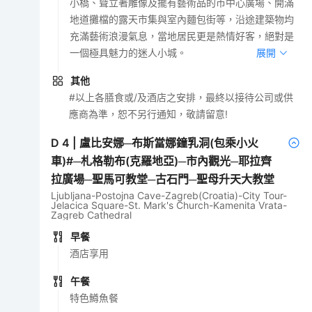
小橋、聳立著雕像及擺有藝術品的市中心廣場、開滿
地道攤檔的露天市集與室內麵包街等，沿途建築物均
充滿藝術浪漫氣息，當地居民更是熱情好客，絕對是
一個極具魅力的迷人小城。
展開
其他
#以上各膳食或/及酒店之安排，最終以接待公司或供
應商為準，恕不另行通知，敬請留意!
D
4
|
盧比安娜─布斯當娜鐘乳洞(包乘小火
車)#─札格勒布(克羅地亞)─市內觀光─耶拉齊
拉廣場─聖馬可教堂─古石門─聖母升天大教堂
Ljubljana-Postojna Cave-Zagreb(Croatia)-City Tour-
Jelacica Square-St. Mark's Church-Kamenita Vrata-
Zagreb Cathedral
早餐
酒店享用
午餐
特色鱒魚餐