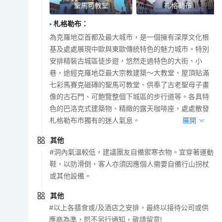
聖馬可教堂
札格勒布
札格勒布
：
為克羅地亞首都及最大城市，是一個擁有深厚文化根
基及處處展現中歐與東歐傳統特色的魅力城市。特別
安排精裝古城區徒步遊，悠然走過特色的大街、小
巷，途經克羅地亞最大宗教建築～大教堂、屋頂貼滿
七彩馬賽克磁磚的聖馬可教堂、供奉了古老聖母子畫
像的古石門、可飽覽整個下城區的步行道等。各具特
色的巴洛克式建築物、精緻的露天咖啡座，處處散發
札格勒布市獨有的迷人氣息。
展開
其他
#洞內氣溫較低，建議團友自備禦寒衣物。宜穿著運動
鞋，以防滑倒，客人亦須因應個人需要自備行山拐杖
或其他設備。
其他
#以上各膳食或/及酒店之安排，最終以接待公司或供
應商為準，恕不另行通知，敬請留意!