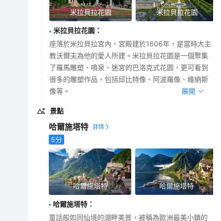
米拉貝拉花園
米拉貝拉花園
米拉貝拉花園
：
座落於米拉貝拉宮內，宮殿建於1606年，是當時大主
教沃爾夫為他的愛人所建。米拉貝拉花園是一個聚集
了羅馬雕塑、噴泉、迷宮的巴洛克式花園，更可看到
很多的雕塑作品，包括邱比特像、阿波羅像、維納斯
像等。
展開
景點
哈爾施塔特
5
分
哈爾施塔特
哈爾施塔特
哈爾施塔特
：
童話般如同仙境的湖畔美景，被稱為歐洲最美小鎮的