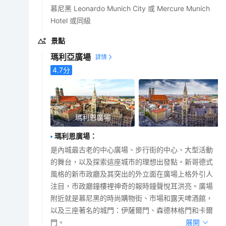
慕尼黑 Leonardo Munich City 或 Mercure Munich
Hotel 或同級
景點
瑪利亞廣場
4.7
分
瑪利恩廣場
瑪利恩廣場
：
是內城最古老的中心廣場、步行街的中心、大型活動
的舞台，以及探索這座城市的理想出發點。新哥德式
風格的新市政廳及其突出的外立面在廣場上格外引人
注目，市政廳鐘樓裡神奇的報時鐘聲悅耳洪亮。廣場
附近就是慕尼黑的時尚購物街、市場和露天啤酒館，
以及三座著名的城門：伊薩爾門、森德林格門和卡爾
門。
展開