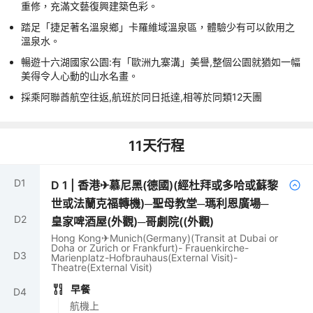
重修，充滿文藝復興建築色彩。
踏足「捷足著名溫泉鄉」卡羅維域溫泉區，體驗少有可以飲用之
溫泉水。
暢遊十六湖國家公園:有「歐洲九寨溝」美譽,整個公園就猶如一幅
美得令人心動的山水名畫。
採乘阿聯酋航空往返,航班於同日抵達,相等於同類12天團
11
天行程
D
1
D
1
|
香港✈慕尼黑(德國)(經杜拜或多哈或蘇黎
世或法蘭克福轉機)─聖母教堂─瑪利恩廣場─
D
2
皇家啤酒屋(外觀)─哥劇院((外觀)
Hong Kong✈Munich(Germany)(Transit at Dubai or
Doha or Zurich or Frankfurt)- Frauenkirche-
D
3
Marienplatz-Hofbrauhaus(External Visit)-
Theatre(External Visit)
早餐
D
4
航機上