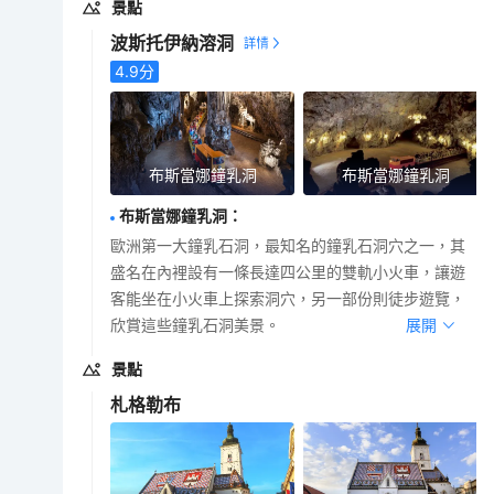
景點
波斯托伊納溶洞
4.9
分
布斯當娜鐘乳洞
布斯當娜鐘乳洞
布斯當娜鐘乳洞
：
歐洲第一大鐘乳石洞，最知名的鐘乳石洞穴之一，其
盛名在內裡設有一條長達四公里的雙軌小火車，讓遊
客能坐在小火車上探索洞穴，另一部份則徒步遊覽，
欣賞這些鐘乳石洞美景。
展開
景點
札格勒布