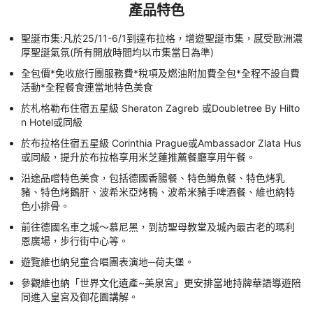
產品特色
聖誕市集:凡於25/11-6/1到達布拉格，增遊聖誕市集，感受歐洲濃
厚聖誕氣氛(所有開放時間均以市集當日為準)
全包價*免收旅行團服務費*稅項及燃油附加費全包*全程不設自費
活動*全程餐食連當地特色美食
於札格勒布住宿五星級 Sheraton Zagreb 或Doubletree By Hilto
n Hotel或同級
於布拉格住宿五星級 Corinthia Prague或Ambassador Zlata Hus
或同級，提升於布拉格享用米芝蓮推薦餐廳享用午餐。
沿途品嚐特色美食，包括德國香腸餐、特色鱒魚餐、特色烤乳
豬、特色烤鵝肝、波希米亞烤鴨、波希米豬手啤酒餐、維也納特
色小排骨。
前往德國名車之城～慕尼黑，到訪聖母教堂及城內最古老的瑪利
恩廣場，步行街中心等。
遊覽維也納兒童合唱團表演地─荷夫堡。
參觀維也納「世界文化遺產~美泉宮」更安排當地持牌華語導遊陪
同進入皇宮及御花園講解。