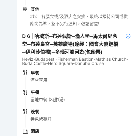
其他
#以上各膳食或/及酒店之安排，最終以接待公司或供
應商為準，恕不另行通知，敬請留意!
D
6
|
哈域斯─布達佩斯─漁人堡─馬太爾紀念
堂─布達皇宮─英雄廣場(途經：國會大廈鏈橋
─伊利莎伯橋)─多瑙河船河遊(包船票)
Heviz-Budapest -Fisherman Bastion-Mathias Church-
Buda Castle-Hero Square-Danube Cruise
早餐
酒店享用
午餐
當地中餐 (8餸1湯)
晚餐
特色烤鵝肝
酒店