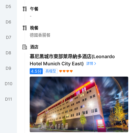
D
5
午餐
-
D
6
晚餐
德國香腸餐
D
7
酒店
D
8
慕尼黑城市東部萊昂納多酒店(Leonardo
Hotel Munich City East)
D
9
4.5
分
高檔型
D
10
D
11