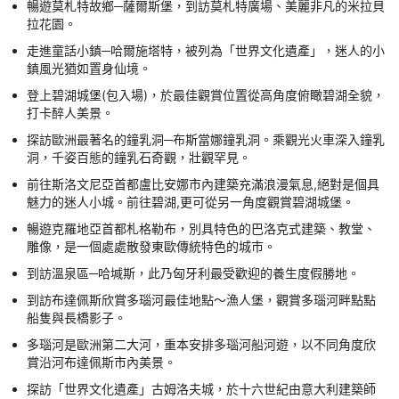
暢遊莫札特故鄉─薩爾斯堡，到訪莫札特廣場、美麗非凡的米拉貝
拉花園。
走進童話小鎮─哈爾施塔特，被列為「世界文化遺產」，迷人的小
鎮風光猶如置身仙境。
登上碧湖城堡(包入場)，於最佳觀賞位置從高角度俯瞰碧湖全貌，
打卡醉人美景。
探訪歐洲最著名的鐘乳洞─布斯當娜鐘乳洞。乘觀光火車深入鐘乳
洞，千姿百態的鐘乳石奇觀，壯觀罕見。
前往斯洛文尼亞首都盧比安娜市內建築充滿浪漫氣息,絕對是個具
魅力的迷人小城。前往碧湖,更可從另一角度觀賞碧湖城堡。
暢遊克羅地亞首都札格勒布，別具特色的巴洛克式建築、教堂、
雕像，是一個處處散發東歐傳統特色的城市。
到訪溫泉區─哈堿斯，此乃匈牙利最受歡迎的養生度假勝地。
到訪布達佩斯欣賞多瑙河最佳地點～漁人堡，觀賞多瑙河畔點點
船隻與長橋影子。
多瑙河是歐洲第二大河，重本安排多瑙河船河遊，以不同角度欣
賞沿河布達佩斯市內美景。
探訪「世界文化遺產」古姆洛夫城，於十六世紀由意大利建築師