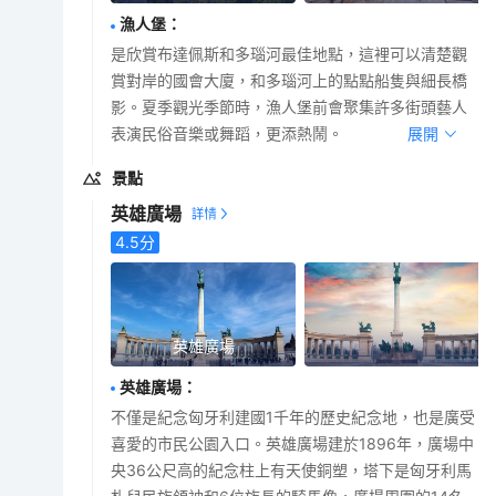
漁人堡
：
是欣賞布達佩斯和多瑙河最佳地點，這裡可以清楚觀
賞對岸的國會大廈，和多瑙河上的點點船隻與細長橋
影。夏季觀光季節時，漁人堡前會聚集許多街頭藝人
表演民俗音樂或舞蹈，更添熱鬧。
展開
景點
英雄廣場
4.5
分
英雄廣場
英雄廣場
：
不僅是紀念匈牙利建國1千年的歷史紀念地，也是廣受
喜愛的市民公園入口。英雄廣場建於1896年，廣場中
央36公尺高的紀念柱上有天使銅塑，塔下是匈牙利馬