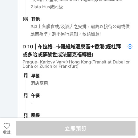
Zlata Hus或同級
其他
#以上各膳食或/及酒店之安排，最終以接待公司或供
應商為準，恕不另行通知，敬請留意!
D
10
|
布拉格─卡羅維域溫泉區✈香港(經杜拜
或多哈或蘇黎世或法蘭克福轉機)
Prague- Karlovy Vary✈Hong Kong(Transit at Dubai or
Doha or Zurich or Frankfurt)
早餐
酒店享用
午餐
-
晚餐
航機上
立即預訂
收藏
酒店