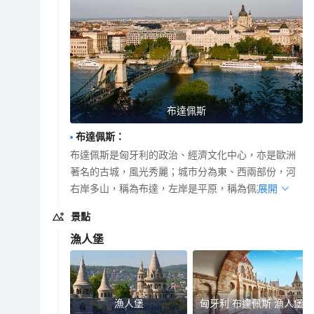
布達佩斯
布達佩斯
：
布達佩斯是匈牙利的政治、經濟文化中心，亦是歐洲
著名的古城，風光秀麗；城市分為東、西兩部份，河
右岸多山，稱為布達，左岸是平原，稱為佩斯。
展開
景點
漁人堡
漁人堡
匈牙利 布達佩斯 漁人堡