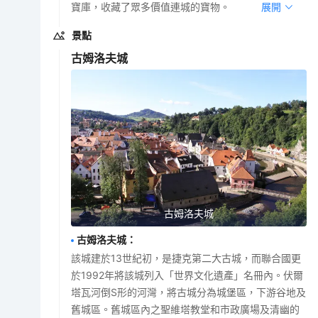
寶庫，收藏了眾多價值連城的寶物。
展開
景點
古姆洛夫城
古姆洛夫城
古姆洛夫城
：
該城建於13世紀初，是捷克第二大古城，而聯合國更
於1992年將該城列入「世界文化遺產」名冊內。伏爾
塔瓦河倒S形的河灣，將古城分為城堡區，下游谷地及
舊城區。舊城區內之聖維塔教堂和市政廣場及清幽的