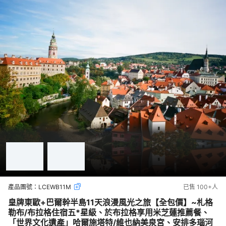
產品團號：
LCEWB11M
已售
100+
人
皇牌東歐+巴爾幹半島11天浪漫風光之旅【全包價】~札格
勒布/布拉格住宿五*星級、於布拉格享用米芝蓮推薦餐、
「世界文化遺產」哈爾施塔特/維也納美泉宮、安排多瑙河