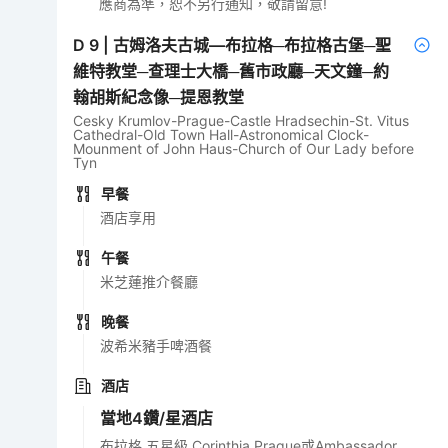
應商為準，恕不另行通知，敬請留意!
D
9
|
古姆洛夫古城—布拉格─布拉格古堡─聖
維特教堂─查理士大橋─舊市政廳─天文鐘─約
翰胡斯紀念像─提恩教堂
Cesky Krumlov-Prague-Castle Hradsechin-St. Vitus
Cathedral-Old Town Hall-Astronomical Clock-
Mounment of John Haus-Church of Our Lady before
Tyn
早餐
酒店享用
午餐
米芝蓮推介餐廳
晚餐
波希米豬手啤酒餐
酒店
當地4鑽/星酒店
布拉格 五星級 Corinthia Prague或Ambassador