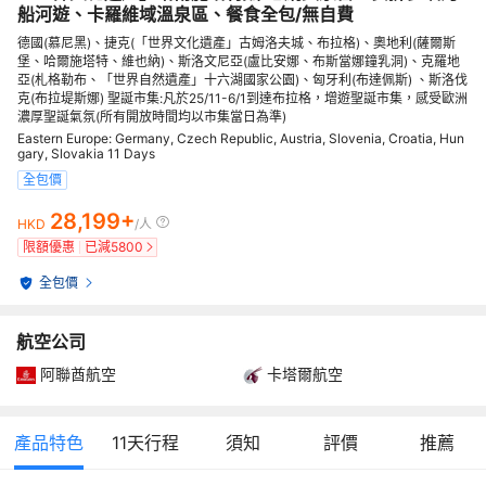
船河遊、卡羅維域溫泉區、餐食全包/無自費
德國(慕尼黑)、捷克(「世界文化遺產」古姆洛夫城、布拉格)、奧地利(薩爾斯
堡、哈爾施塔特、維也納)、斯洛文尼亞(盧比安娜、布斯當娜鐘乳洞)、克羅地
亞(札格勒布、「世界自然遺產」十六湖國家公園)、匈牙利(布達佩斯) 、斯洛伐
克(布拉堤斯娜) 聖誕市集:凡於25/11-6/1到達布拉格，增遊聖誕市集，感受歐洲
濃厚聖誕氣氛(所有開放時間均以市集當日為準)
Eastern Europe: Germany, Czech Republic, Austria, Slovenia, Croatia, Hun
gary, Slovakia 11 Days
全包價
28,199+
HKD
/人
限額優惠
已減
5800
全包價
航空公司
阿聯酋航空
卡塔爾航空
產品特色
11
天行程
須知
評價
推薦