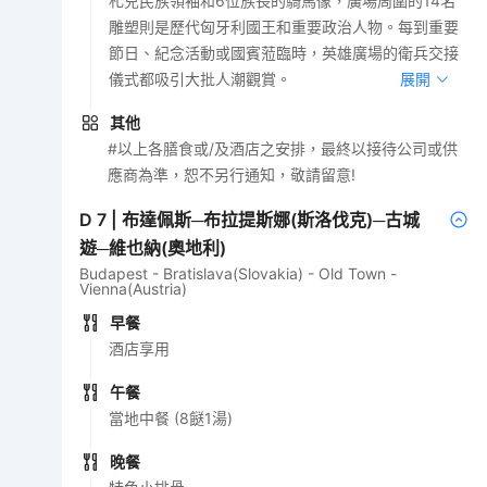
札兒民族領袖和6位族長的騎馬像，廣場周圍的14名
雕塑則是歷代匈牙利國王和重要政治人物。每到重要
節日、紀念活動或國賓蒞臨時，英雄廣場的衛兵交接
儀式都吸引大批人潮觀賞。
展開
其他
#以上各膳食或/及酒店之安排，最終以接待公司或供
應商為準，恕不另行通知，敬請留意!
D
7
|
布達佩斯─布拉提斯娜(斯洛伐克)─古城
遊─維也納(奧地利)
Budapest - Bratislava(Slovakia) - Old Town -
Vienna(Austria)
早餐
酒店享用
午餐
當地中餐 (8餸1湯)
晚餐