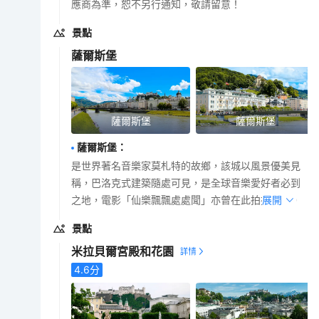
應商為準，恕不另行通知，敬請留意！
景點
薩爾斯堡
薩爾斯堡
薩爾斯堡
薩爾斯堡
：
是世界著名音樂家莫札特的故鄉，該城以風景優美見
稱，巴洛克式建築隨處可見，是全球音樂愛好者必到
之地，電影「仙樂飄飄處處聞」亦曾在此拍攝外景。
展開
景點
米拉貝爾宮殿和花園
4.6
分