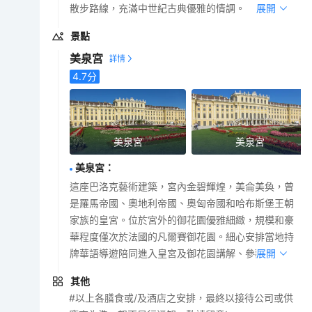
散步路線，充滿中世紀古典優雅的情調。
展開
景點
美泉宮
4.7
分
美泉宮
美泉宮
美泉宮
：
這座巴洛克藝術建築，宮內金碧輝煌，美侖美奐，曾
是羅馬帝國、奧地利帝國、奧匈帝國和哈布斯堡王朝
家族的皇宮。位於宮外的御花園優雅細緻，規模和豪
華程度僅次於法國的凡爾賽御花園。細心安排當地持
牌華語導遊陪同進入皇宮及御花園講解、參觀。
展開
其他
#以上各膳食或/及酒店之安排，最終以接待公司或供