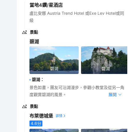
當地4鑽/星酒店
盧比安娜 Austria Trend Hotel 或Exe Lev Hotel或同
級
景點
碧湖
碧湖
碧湖
碧湖
：
景色如畫，團友可沿湖漫步，參觀小教堂及從另一角
度觀賞碧湖的風景。
展開
景點
布萊德城堡
4.6
分