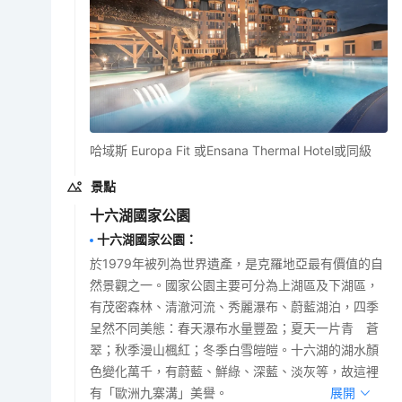
哈域斯 Europa Fit 或Ensana Thermal Hotel或同級
景點
十六湖國家公園
十六湖國家公園
：
於1979年被列為世界遺產，是克羅地亞最有價值的自
然景觀之一。國家公園主要可分為上湖區及下湖區，
有茂密森林、清澈河流、秀麗瀑布、蔚藍湖泊，四季
呈然不同美態：春天瀑布水量豐盈；夏天一片青 蒼
翠；秋季漫山楓紅；冬季白雪皚皚。十六湖的湖水顏
色變化萬千，有蔚藍、鮮綠、深藍、淡灰等，故這裡
有「歐洲九寨溝」美譽。
展開