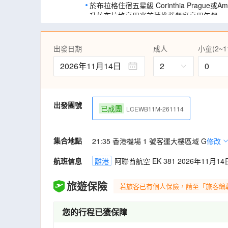
於布拉格住宿五星級 Corinthia Prague或Amb
升於布拉格享用米芝蓮推薦餐廳享用午餐。
沿途品嚐特色美食，包括德國香腸餐、特色
肝、波希米亞烤鴨、波希米豬手啤酒餐、維
出發日期
成人
小童(2~1
前往德國名車之城～慕尼黑，到訪聖母教堂
行街中心等。
2026年11月14日
2
0
遊覽維也納兒童合唱團表演地─荷夫堡。
參觀維也納「世界文化遺產~美泉宮」更安
及御花園講解。
出發團號
暢遊莫札特故鄉─薩爾斯堡，到訪莫札特廣
已成團
LCEWB11M-261114
走進童話小鎮─哈爾施塔特，被列為「世界
置身仙境。
集合地點
21:35 香港機場 1 號客運大樓區域 G
修改
登上碧湖城堡(包入場)，於最佳觀賞位置從
景。
航班信息
離港
阿聯酋航空 EK 381 2026年11月14日
探訪歐洲最著名的鐘乳洞─布斯當娜鐘乳洞
態的鐘乳石奇觀，壯觀罕見。
旅遊保險
前往斯洛文尼亞首都盧比安娜市內建築充滿
若旅客已有個人保險，請至「旅客編
小城。前往碧湖,更可從另一角度觀賞碧湖城
暢遊克羅地亞首都札格勒布，別具特色的巴
您的行程已獲保障
個處處散發東歐傳統特色的城市。