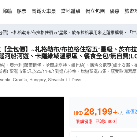
郵輪
船票
高鐵火車票
當地體驗
獨立包團
優惠
旅遊
包價】~札格勒布/布拉格住宿五*星級、於布拉格享用米芝蓮推薦餐、「
旅【全包價】~札格勒布/布拉格住宿五*星級、於布
河船河遊、卡羅維域溫泉區、餐食全包/無自費(LCE
拉格)、奧地利(薩爾斯堡、哈爾施塔特、維也納)、斯洛文尼亞(盧比安娜、
斯娜) 聖誕市集:凡於25/11-6/1到達布拉格，增遊聖誕市集，感受歐洲
venia, Croatia, Hungary, Slovakia 11 Days
28,199
+
起價
HKD
/人
限額優惠
已減
5,800