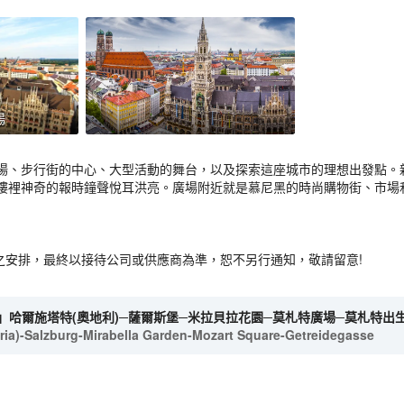
場
場、步行街的中心、大型活動的舞台，以及探索這座城市的理想出發點。
樓裡神奇的報時鐘聲悅耳洪亮。廣場附近就是慕尼黑的時尚購物街、市場
店之安排，最終以接待公司或供應商為準，恕不另行通知，敬請留意!
」哈爾施塔特(奧地利)─薩爾斯堡─米拉貝拉花園─莫札特廣場─莫札特出
tria)-Salzburg-Mirabella Garden-Mozart Square-Getreidegasse