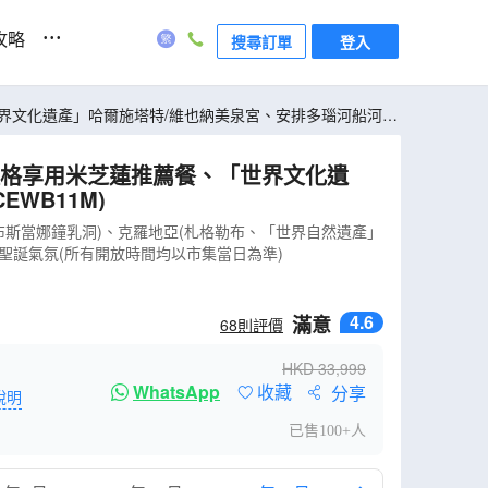
...
攻略
搜尋訂單
登入
世界文化遺產」哈爾施塔特/維也納美泉宮、安排多瑙河船河
拉格享用米芝蓮推薦餐、「世界文化遺
WB11M)
布斯當娜鐘乳洞)、克羅地亞(札格勒布、「世界自然遺產」
濃厚聖誕氣氛(所有開放時間均以市集當日為準)
4.6
滿意
68
則評價
HKD
33,999
WhatsApp
收藏
分享
說明
已售100+人