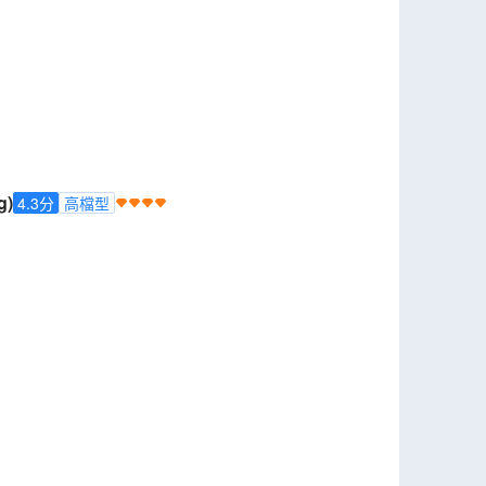
g)
4.3
分
高檔型