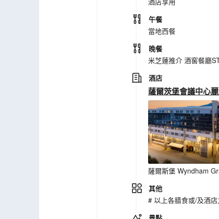
酒店享用
午餐
當地西餐
晚餐
米芝蓮推介 酒窖餐廳ST PE
酒店
薩爾茨堡會議中心麗笙大酒店(R
薩爾斯堡 Wyndham Gran
其他
# 以上各膳食或/及
景點