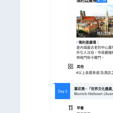
瑪利亞廣場
4.7
分
瑪利恩廣
瑪利恩廣場
：
是內城最古老的中心廣
外引人注目，市政廳鐘
林格門和卡爾門。
其他
#以上各膳食或/及酒
慕尼黑─「世界文化遺產
Day 2
Munich-Hallstatt (Aus
早餐