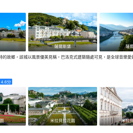
薩爾斯堡
薩
特的故鄉，該城以風景優美見稱，巴洛克式建築隨處可見，是全球音樂愛
4.6
分
園
米拉貝拉花園
米拉