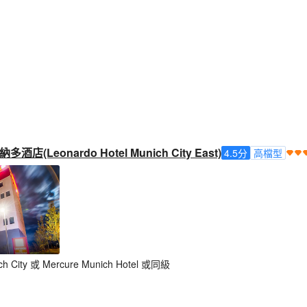
Leonardo Hotel Munich City East)
4.5
分
高檔型
h City 或 Mercure Munich Hotel 或同級