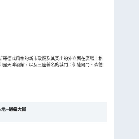
新哥德式風格的新市政廳及其突出的外立面在廣場上格
和露天啤酒館，以及三座著名的城門：伊薩爾門、森德
生地─鍛鐵大街