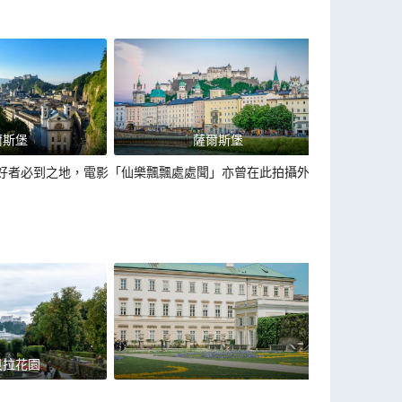
爾斯堡
薩爾斯堡
好者必到之地，電影「仙樂飄飄處處聞」亦曾在此拍攝外
貝拉花園