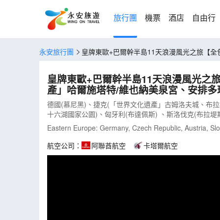
旅行團
機票
酒店
自由行
永安旅行團
皇牌東歐+巴爾幹半島11天浪漫風光之旅【全
遊、卡羅維域溫泉區、餐食全包/無自費(LCEWB11M)
皇牌東歐+巴爾幹半島11天浪漫風光之
產」哈爾施塔特/維也納美泉宮、安排多瑙
德國(慕尼黑)、捷克(「世界文化遺產」古姆洛夫城、布
十六湖國家公園)、匈牙利(布達佩斯) 、斯洛伐克(布拉堤
Eastern Europe: Germany, Czech Republic, Austria, Slo
航空公司：
阿聯酋航空
卡塔爾航空