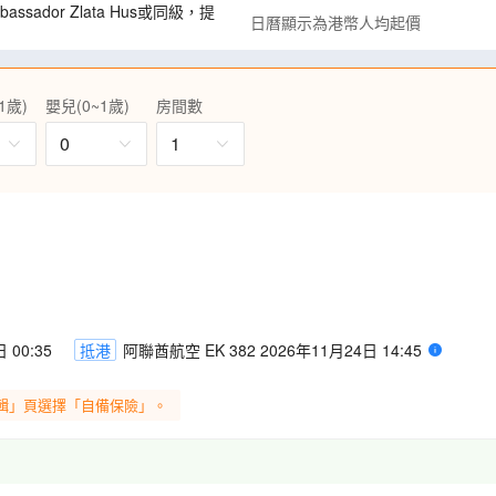
assador Zlata Hus或同級，提
日曆顯示為港幣人均起價
鱒魚餐、特色烤乳豬、特色烤鵝
也納特色小排骨。
1歲)
嬰兒(0~1歲)
房間數
及城內最古老的瑪利恩廣場，步
0
1
排當地持牌華語導遊陪同進入皇宮
場、美麗非凡的米拉貝拉花園。
文化遺產」，迷人的小鎮風光猶如
高角度俯瞰碧湖全貌，打卡醉人美
 00:35
抵港
阿聯酋航空 EK 382 2026年11月24日 14:45
。乘觀光火車深入鐘乳洞，千姿百
浪漫氣息,絕對是個具魅力的迷人
輯」頁選擇「自備保險」。
堡。
洛克式建築、教堂、雕像，是一