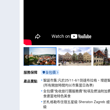
古姆洛夫城
服務保障
全包價
聖誕市集:凡於25/11-6/1到達布拉格，
產品賣點
(所有開放時間均以市集當日為準)
全包價*免收旅行團服務費*稅項及燃油附加
食連當地特色美食
於札格勒布住宿五星級 Sheraton Zagreb 或Doub
級