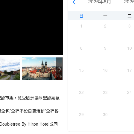
2026年8月
202
日
一
二
1
2
3
8
9
10
15
16
17
22
23
24
增遊聖誕市集，感受歐洲濃厚聖誕氣氛
費全包*全程不設自費活動*全程餐
29
30
letree By Hilton Hotel或同