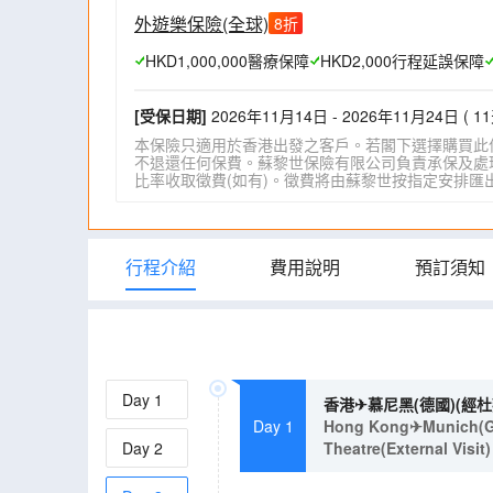
到訪溫泉區─哈堿斯，此乃匈牙利最受歡迎
外遊樂保險(全球)
8
折
到訪布達佩斯欣賞多瑙河最佳地點～漁人堡
影子。
HKD1,000,000醫療保障
HKD2,000行程延誤保障
多瑙河是歐洲第二大河，重本安排多瑙河船
佩斯市內美景。
[受保日期]
2026年11月14日 - 2026年11月24日 ( 11
探訪「世界文化遺產」古姆洛夫城，於十六
本保險只適用於香港出發之客戶。若閣下選擇購買此
文藝復興建築色彩。
不退還任何保費。蘇黎世保險有限公司負責承保及處理一
踏足「捷足著名溫泉鄉」卡羅維域溫泉區，
比率收取徵費(如有)。徵費將由蘇黎世按指定安排匯出。詳情請瀏
暢遊十六湖國家公園:有「歐洲九寨溝」美譽
動的山水名畫。
採乘阿聯酋航空往返,航班於同日抵達,相等於
行程介紹
費用說明
預訂須知
Day
1
香港✈慕尼黑(德國)(經
Day 1
Hong Kong✈Munich(Germ
Day
2
Theatre(External Visit)