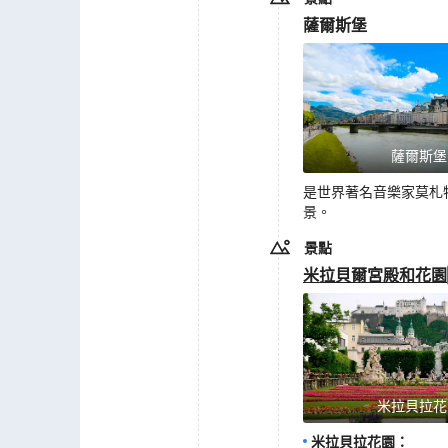
薩爾斯堡
薩爾斯堡
是世界著名音樂家莫札
景。
景點
米拉貝爾宮殿和花園
米拉貝拉花
米拉貝拉花園
：