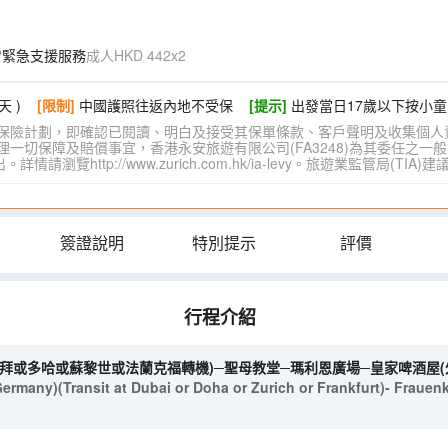
的養生度假勝地。
，觀賞多瑙河畔點點船隻與長橋
緊急支援服務
成人HKD 442x2
河遊，以不同角度欣賞沿河布達
天 )
[限制]
中國護照往返內地不受保
[提示]
出發當日17歲以下按小童
世紀由意大利建築師重修，充滿
保險計劃，即確認已閱讀、明白及接受其保單條款、客戶聲明及收集個人
切保障及賠償事宜，香港永安旅遊有限公司(FA3248)為其委任之一般
體驗少有可以飲用之溫泉水。
覽http://www.zurich.com.hk/ia-levy。旅遊業監管局(T
,整個公園就猶如一幅美得令人心
同類12天團
簽證說明
特別提示
評價
行程介紹
杜拜或多哈或蘇黎世或法蘭克福轉機)─聖母教堂─瑪利恩廣場─皇家啤酒屋(外
any)(Transit at Dubai or Doha or Zurich or Frankfurt)- Frauenki