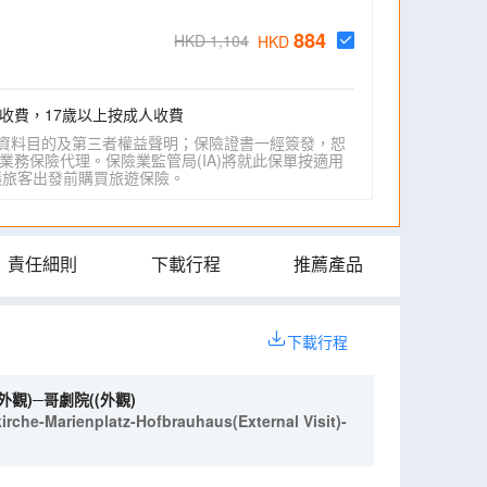
884
HKD 1,104
HKD
收費，17歲以上按成人收費
資料目的及第三者權益聲明；保險證書一經簽發，恕
業務保險代理。保險業監管局(IA)將就此保單按適用
IA)建議旅客出發前購買旅遊保險。
責任細則
下載行程
推薦產品
下載行程
觀)─哥劇院((外觀)
rche-Marienplatz-Hofbrauhaus(External Visit)-