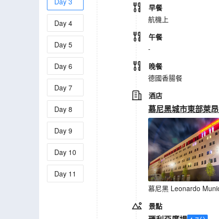
Day
3
早餐
航機上
Day
4
午餐
Day
5
-
Day
6
晚餐
德國香腸餐
Day
7
酒店
慕尼黑城市東部萊昂納多酒店(
Day
8
Day
9
Day
10
Day
11
慕尼黑 Leonardo Munic
景點