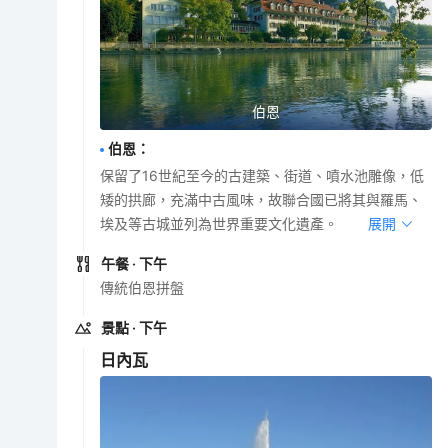
伯恩
伯恩
：
保留了16世紀至今的古建築、街道、噴水池雕像，低
矮的拱廊，充滿中古風味，故聯合國已將其與羅馬、
埃及等古城並列為世界重要文化遺產。
展開
午餐
· 下午
傳統伯恩拼盤
景點
· 下午
日內瓦