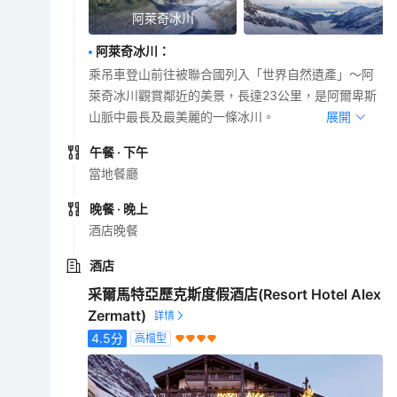
阿萊奇冰川
阿萊奇冰川
：
乘吊車登山前往被聯合國列入「世界自然遺產」～阿
萊奇冰川觀賞鄰近的美景，長達23公里，是阿爾卑斯
山脈中最長及最美麗的一條冰川。
展開
午餐
· 下午
當地餐廳
晚餐
· 晚上
酒店晚餐
酒店
采爾馬特亞歷克斯度假酒店(Resort Hotel Alex
Zermatt)
4.5
分
高檔型