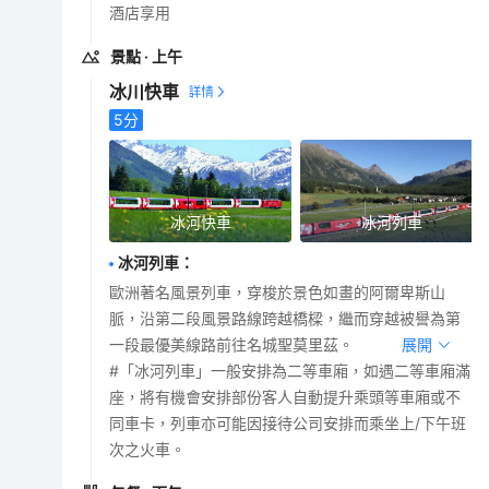
酒店享用
景點
· 上午
冰川快車
5
分
冰河快車
冰河列車
冰河列車
：
歐洲著名風景列車，穿梭於景色如畫的阿爾卑斯山
脈，沿第二段風景路線跨越橋樑，繼而穿越被譽為第
一段最優美線路前往名城聖莫里茲。
展開
#「冰河列車」一般安排為二等車廂，如遇二等車廂滿
座，將有機會安排部份客人自動提升乘頭等車廂或不
同車卡，列車亦可能因接待公司安排而乘坐上/下午班
次之火車。