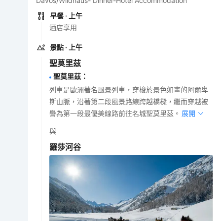
Davos/Wildhaus- Dinner-Hotel Accommodation
早餐
· 上午
酒店享用
景點
· 上午
聖莫里茲
聖莫里茲
：
列車是歐洲著名風景列車，穿梭於景色如畫的阿爾卑
斯山脈，沿著第二段風景路線跨越橋樑，繼而穿越被
譽為第一段最優美線路前往名城聖莫里茲。
展開
與
羅莎河谷