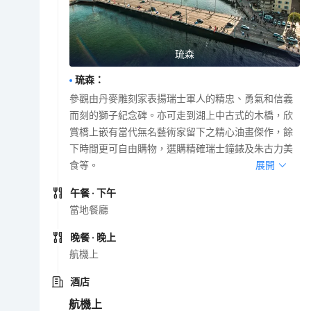
琉森
琉森
：
參觀由丹麥雕刻家表揚瑞士軍人的精忠、勇氣和信義
而刻的獅子紀念碑。亦可走到湖上中古式的木橋，欣
賞橋上嵌有當代無名藝術家留下之精心油畫傑作，餘
下時間更可自由購物，選購精確瑞士鐘錶及朱古力美
食等。
展開
午餐
· 下午
當地餐廳
晚餐
· 晚上
航機上
酒店
航機上