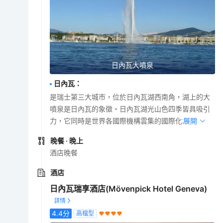
日內瓦大噴泉
日內瓦
：
是瑞士第三大城市，位於日內瓦湖西南角，湖上的大
噴泉是日內瓦的象徵。日內瓦湖光山色四季皆具吸引
力，它同時是世界各國際機構雲集的國際化城市。
展開
晚餐
· 晚上
酒店晚餐
酒店
日內瓦瑞享酒店(Mövenpick Hotel Geneva)
4.4
分
高檔型