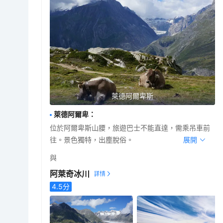
萊德阿爾卑斯
萊德阿爾卑
：
位於阿爾卑斯山腰，旅遊巴士不能直達，需乘吊車前
往。景色獨特，出塵脫俗。
展開
與
阿萊奇冰川
4.5
分