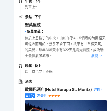
午餐
· 下午
列車上*
景點
· 下午
聖莫里茲
聖莫里茲
：
位於上恩格丁的中央，由於冬季4、5個月的時間裡天
氣乾冷而晴朗，幾乎不會下雨，故享有「香檳天氣」
的美譽，每年365天中有322天是陽光普照，成為瑞
士最佳氣候城市。
展開
晚餐
· 晚上
瑞士特色芝士火鍋
酒店
歐羅巴酒店(Hotel Europa St. Moritz)
4.1
分
高檔型