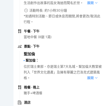
生活創作出故事的孤女海迪而聞名於世。
展開
活動時長: 約1小時30分鐘
*如遇特別活動、節日或休息而關閉,將會更改/取消此
行程。
午餐
· 下午
當地中餐 (8餸 1湯)
景點
· 下午
聖加倫
聖加倫
：
位於瑞士東部，亦是瑞士第7大名城。聖加倫大教堂被
列入「世界文化遺產」及擁有華麗之巴洛克式建築風
格。
展開
晚餐
· 晚上
豬手+啤酒餐
酒店