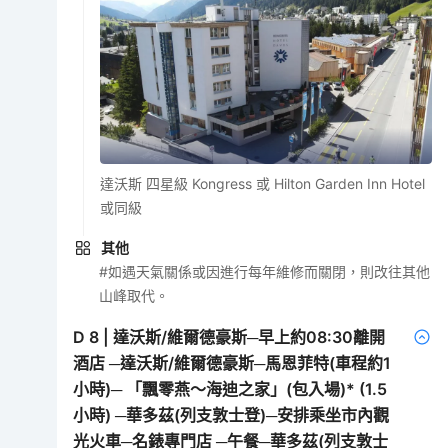
達沃斯 四星級 Kongress 或 Hilton Garden Inn Hotel
或同級
其他
#如遇天氣關係或因進行每年維修而關閉，則改往其他
山峰取代。
D
8
|
達沃斯/維爾德豪斯─早上約08:30離開
酒店 ─達沃斯/維爾德豪斯─馬恩菲特(車程約1
小時)─ 「飄零燕～海迪之家」(包入場)* (1.5
小時) ─華多茲(列支敦士登)─安排乘坐市內觀
光火車─名錶專門店 ─午餐─華多茲(列支敦士