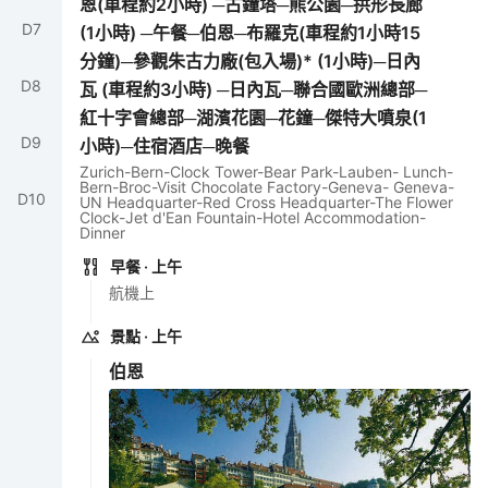
恩(車程約2小時) ─古鐘塔─熊公園─拱形長廊
D
7
(1小時) ─午餐─伯恩─布羅克(車程約1小時15
分鐘)─參觀朱古力廠(包入場)* (1小時)─日內
D
8
瓦 (車程約3小時) ─日內瓦─聯合國歐洲總部─
紅十字會總部─湖濱花園─花鐘─傑特大噴泉(1
D
9
小時)─住宿酒店─晚餐
Zurich-Bern-Clock Tower-Bear Park-Lauben- Lunch-
Bern-Broc-Visit Chocolate Factory-Geneva- Geneva-
D
10
UN Headquarter-Red Cross Headquarter-The Flower
Clock-Jet d'Ean Fountain-Hotel Accommodation-
Dinner
早餐
· 上午
航機上
景點
· 上午
伯恩