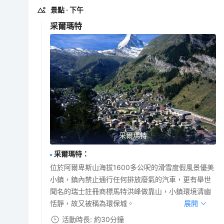
景點
· 下午
采爾瑪特
采爾瑪特
采爾瑪特
：
位於阿爾卑斯山海拔1600多公呎的滑雪度假風景優美
小鎮，鎮內禁止通行任何排放廢氣的汽車，更有舉世
聞名的瑞士註冊商標馬特洪峰做靠山，小鎮環境清幽
恬靜，故又被稱為環保城。
展開
活動時長: 約30分鐘