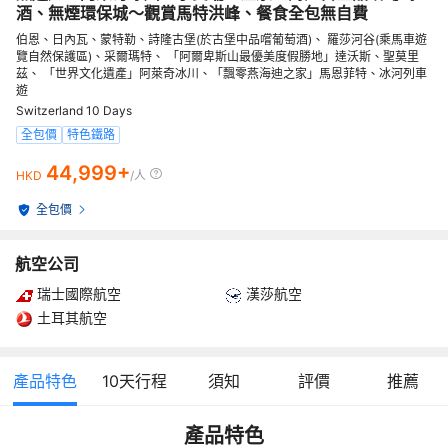
酒、無煙環保城～觀賞馬特洪峰、餐食全包無自費
伯恩、日內瓦、蒙特勒、詩隆古堡(於古堡中品嚐葡萄酒)、 羅莎河谷(乘馬車遊
覽自然保護區)、采爾瑪特、 「阿爾卑斯山最優美度假勝地」達沃斯、聖莫里
茲、 「世界文化遺產」阿萊奇冰川、「飄零燕海迪之家」馬恩菲特、冰河列車
遊
Switzerland 10 Days
全包價
特色鐵路
44,999+
HKD
/人
全包價
航空公司
瑞士國際航空
漢莎航空
土耳其航空
產品特色
10
天行程
須知
評價
推薦
產品特色