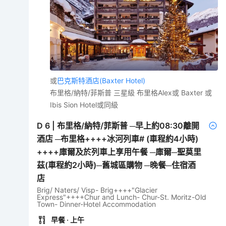
或
巴克斯特酒店(Baxter Hotel)
布里格/納特/菲斯普 三星級 布里格Alex或 Baxter 或
Ibis Sion Hotel或同級
D
6
|
布里格/納特/菲斯普 ─早上約08:30離開
酒店 ─布里格++++冰河列車# (車程約4小時)
++++庫爾及於列車上享用午餐 ─庫爾─聖莫里
茲(車程約2小時)─舊城區購物 ─晚餐─住宿酒
店
Brig/ Naters/ Visp- Brig++++"Glacier
Express"++++Chur and Lunch- Chur-St. Moritz-Old
Town- Dinner-Hotel Accommodation
早餐
· 上午