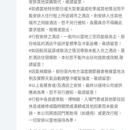
安排其他菜餚取代，敬請留意。
#如遇當地特別節日或大型會議或旺季或其他情況而不
能安排入住行程上所述城市之酒店，則安排入住其他
城市之同級酒店，恕不另行通知，各團員亦不得藉此
要求退款、賠償或退出。
#行程安排之酒店，一般均以當地三至四星級為主，部
份地區的酒店不設評星標準及冷氣設備，敬請留意！
#如因航班延誤或取消之情況導致未能入住之酒店，基
於酒店住宿條款，本社恕不能作出任何退款或改期,敬
請留意！
#因氣候關係，部份室內地方溫度調節器會根據當地法
例及實際天氣自動調整冷暖氣強度，敬請留意!
#以上各膳食或/及酒店之安排，最終以接待公司或供
應商為準，恕不另行通知，敬請留意！
#行程中各旅遊景點、博物館、入場門票或其他節目因
休息或維修或臨時關閉或滿額或其他因素而未能安
排，本公司將退回門票款項（如適用）或更改行程，
一切安排以當地接待為準。