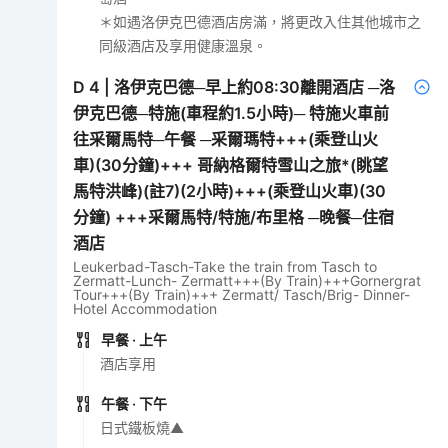
＊如遇洛伊克巴德酒店房滿，將更改入住其他城市之
同級酒店及享用健康溫泉。
D
4
|
洛伊克巴德─早上約08:30離開酒店 ─洛
伊克巴德─特施(車程約1.5小時)─ 特施火車前
往采爾馬特─午餐 ─采爾瑪特+++(乘登山火
車)(30分鐘)+++ 哥納格爾特雪山之旅*(眺望
馬特洪峰)(註7)(2小時)+++(乘登山火車)(30
分鐘) +++采爾馬特/特施/布里格 ─晚餐─住宿
酒店
Leukerbad-Tasch-Take the train from Tasch to
Zermatt-Lunch- Zermatt+++(By Train)+++Gornergrat
Tour+++(By Train)+++ Zermatt/ Tasch/Brig- Dinner-
Hotel Accommodation
早餐
· 上午
酒店享用
午餐
· 下午
日式鐵板燒▲