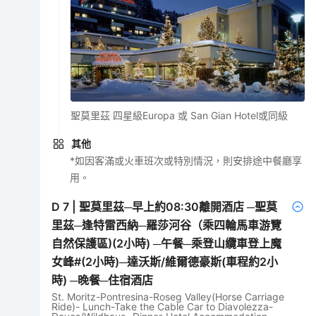
聖莫里茲 四星級Europa 或 San Gian Hotel或同級
其他
*如因客滿或火車班次或特別情況，則安排途中餐廳享
用。
D
7
|
聖莫里茲─早上約08:30離開酒店 ─聖莫
里茲─逢特雷西納─羅莎河谷（乘四輪馬車游覽
自然保護區)(2小時) ─午餐─乘登山纜車登上魔
女峰#(2小時)─達沃斯/維爾德豪斯(車程約2小
時) ─晚餐─住宿酒店
St. Moritz-Pontresina-Roseg Valley(Horse Carriage
Ride)- Lunch-Take the Cable Car to Diavolezza-