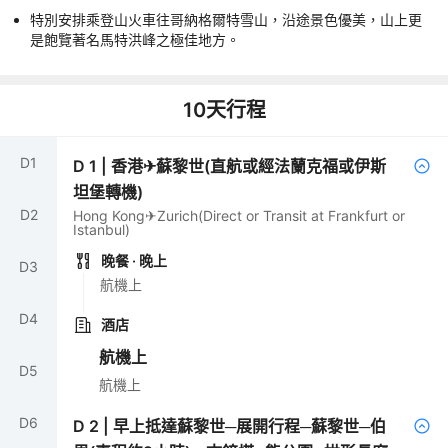
特別安排乘登山火車往哥納格爾特雪山，沿途景色優美，山上更
是飽覽著名馬特洪峰之極佳地方。
10
天行程
D
1
D
1
|
香港✈蘇黎世(直航或經法蘭克福或伊斯
坦堡轉機)
D
2
Hong Kong✈Zurich(Direct or Transit at Frankfurt or
Istanbul)
晚餐
· 晚上
D
3
航機上
D
4
酒店
航機上
D
5
航機上
D
6
D
2
|
早上抵達蘇黎世─展開行程─蘇黎世─伯