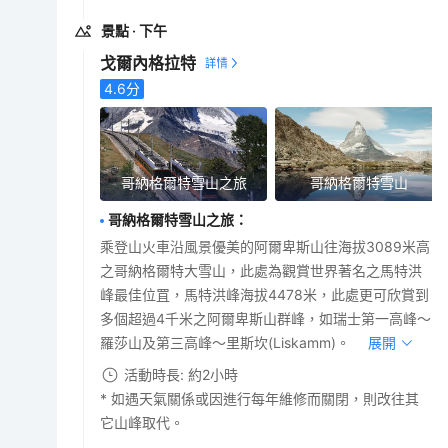
景點
· 下午
戈爾內格拉特
4.6
分
哥納格爾特雪山之旅
哥納格爾特雪山
哥納格爾特雪山之旅
：
乘登山火車沿風景優美的阿爾卑斯山往海拔3089米高
之哥納格爾特大雪山，此處為觀賞世界著名之馬特洪
峰最佳位罝，馬特洪峰海拔4478米，此處更可欣賞到
多個超過4千米之阿爾卑斯山群峰，如瑞士第一高峰～
羅莎山及第三高峰～里斯坎(Liskamm)。
展開
活動時長: 約2小時
* 如遇天氣關係或因進行每年維修而關閉，則改往其
它山峰取代。