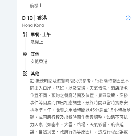
航機上
D
10
|
香港
Hong Kong
早餐
· 上午
航機上
其他
安抵香港
其他
註:抵達時間及遊覽時間只供參考，行程隨時會因應不
同出入口岸、航班，以及交通、天氣情況、酒店所處
位置不同、預約之餐廳時間及位置、景區政策、突發
事件等因素而作出相應調整，最終時間以當時實際安
排為準。午、晚餐之用膳時間以45分鐘至1.5小時為基
礎，或因應行程及出餐時間作悉數調整。如遇不可抗
力因素（如塞車、大雪、路塌、天氣影響、航班延
誤、自然災害、政府行為等原因），造成行程延誤或