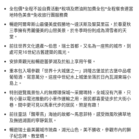
全包價*全程不設自費活動*稅項及燃油附加費全包*全程餐食連當
地特色美食*免收旅行團服務費
暢遊阿爾卑斯山最優美度假勝地～達沃斯及聖莫里茲，於春夏秋
三季擁有秀麗優美的山巒美景，於冬季時份則成為滑雪者的天
堂。
前往世界文化遺產～伯恩，瑞士首都，又名為一座熊的城市，到
處可見16世紀古舊建築的風光。
安排乘觀光船暢遊蕾夢湖及於船上享用午餐。
重本包入場參觀「世界十大城堡之一」詩隆古堡並於古堡中品嚐
葡萄酒，寫意萬分。這座中世紀水上城堡坐落於日內瓦湖東端小
島上。
特別遊覽風景怡人的無煙環保城～采爾瑪特，全城沒有汽車，只
有小量以電池推動的小車作運輸之用，居民都喜愛徒步於大街小
巷，間中更可見以馬車代步的居民，煞是有趣！
前往童話「飄零燕」海迪的故鄉～馬恩菲特，感受微風吹拂草地
及撫過湖面的寧靜氣氛。
暢遊瑞士最美麗城市琉森，湖光山色，美不勝收，參觀市內的獅
子紀念碑、教堂橋。