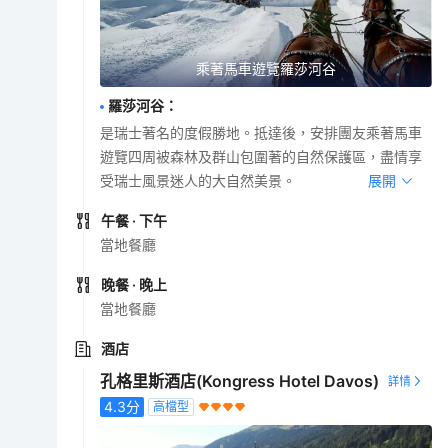
乘著馬車遊覽羅莎河谷
羅莎河谷
：
是瑞士著名的度假勝地。抵達後，安排團友乘著馬車
遊覽四周被森林及群山包圍著的自然保護區，盡情享
受瑞士風景迷人的大自然美景。
展開
午餐
· 下午
當地餐廳
晚餐
· 晚上
當地餐廳
酒店
孔格里斯酒店(Kongress Hotel Davos)
4.3
分
高檔型