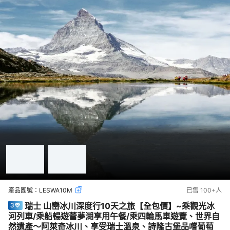
產品團號：
LESWA10M
已售
100+
人
瑞士 山巒冰川深度行10天之旅【全包價】~乘觀光冰
河列車/乘船暢遊蕾夢湖享用午餐/乘四輪馬車遊覽、世界自
然遺產～阿萊奇冰川、享受瑞士溫泉、詩隆古堡品嚐葡萄