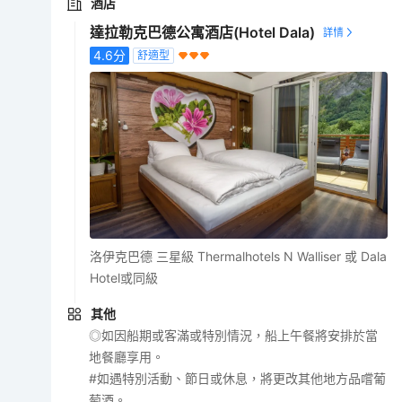
酒店
達拉勒克巴德公寓酒店(Hotel Dala)
4.6
分
舒適型
洛伊克巴德 三星級 Thermalhotels N Walliser 或 Dala
Hotel或同級
其他
◎如因船期或客滿或特別情況，船上午餐將安排於當
地餐廳享用。
#如遇特別活動、節日或休息，將更改其他地方品嚐葡
萄酒。