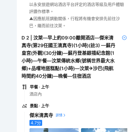
以永安旅遊網站酒店平台評定的酒店等級及用戶體驗
評鑽作標準。
▲因應航班調動關係，行程將有機會安排先前往沙
巴，繼而前往汶萊。
D
2
|
汶萊—早上約09:00離開酒店—傑米清
真寺(第29任國王清真寺)(1小時)(註3) —蘇丹
皇宮(外觀)(30分鐘)—蘇丹登基銀禧紀念館(1
小時)—午餐—汶萊傳統水鄉(號稱世界最大水
鄉)+品嚐地道糕點(1小時)—汶萊✈沙巴(飛航
時間約40分鐘)—晚餐—住宿酒店
早餐
· 上午
酒店內
景點
· 上午
傑米清真寺
4.7
分