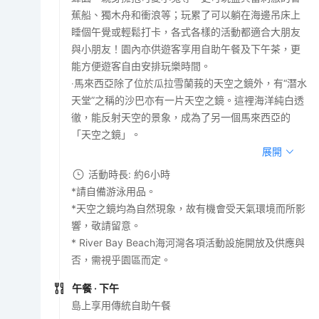
蕉船、獨木舟和衝浪等；玩累了可以躺在海邊吊床上
睡個午覺或輕鬆打卡，各式各樣的活動都適合大朋友
與小朋友！園內亦供遊客享用自助午餐及下午茶，更
能方便遊客自由安排玩樂時間。
‧馬來西亞除了位於瓜拉雪蘭莪的天空之鏡外，有“潛水
天堂”之稱的沙巴亦有一片天空之鏡。這裡海洋純白透
徹，能反射天空的景象，成為了另一個馬來西亞的
「天空之鏡」。
展開
活動時長: 約6小時
*請自備游泳用品。
*天空之鏡均為自然現象，故有機會受天氣環境而所影
響，敬請留意。
* River Bay Beach海河灣各項活動設施開放及供應與
否，需視乎園區而定。
午餐
· 下午
島上享用傳統自助午餐