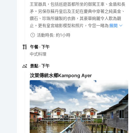
王室器具，包括巡遊首都所坐的御駕王車、金盾和長
矛。另保存蘇丹皇后及王妃在慶典中穿著之純黃金、
鑽石、珍珠所鑲製的衣飾，其豪華絢麗令人歎為觀
止。更有皇宮縮影模型和照片，令您一睹為快。
展開
活動時長: 約1小時
午餐
· 下午
中式料理
景點
· 下午
汶萊傳統水鄉Kampong Ayer