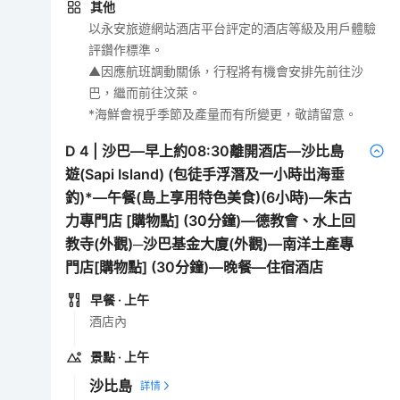
其他
以永安旅遊網站酒店平台評定的酒店等級及用戶體驗
評鑽作標準。
▲因應航班調動關係，行程將有機會安排先前往沙
巴，繼而前往汶萊。
*海鮮會視乎季節及產量而有所變更，敬請留意。
D
4
|
沙巴—早上約08:30離開酒店—沙比島
遊(Sapi Island) (包徒手浮潛及一小時出海垂
釣)*—午餐(島上享用特色美食)(6小時)—朱古
力專門店 [購物點] (30分鐘)—德教會、水上回
教寺(外觀)─沙巴基金大廈(外觀)—南洋土產專
門店[購物點] (30分鐘)—晚餐—住宿酒店
早餐
· 上午
酒店內
景點
· 上午
沙比島