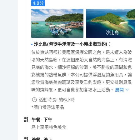
4.8
分
沙比島
沙比島
沙比島(包徒手浮潛及一小時出海垂釣)
：
位於東姑阿都拉曼國家保護公園之內，是未遭人為破
壞的天然島嶼，在這個原始大自然的海島上，有清澈
見底的海水、細沙連綿的沙灘、美不勝收的珊瑚和色
彩繽紛的熱帶魚群。本公司提供浮潛及釣魚用具，讓
您欣賞海底美麗珊瑚及享受垂釣樂趣，更安排別具風
味的燒烤餐，更可自費參加各項水上活動。
展開
活動時長: 約6小時
*請自備游泳用品
午餐
· 下午
島上享用特色美食
晚餐
· 晚上