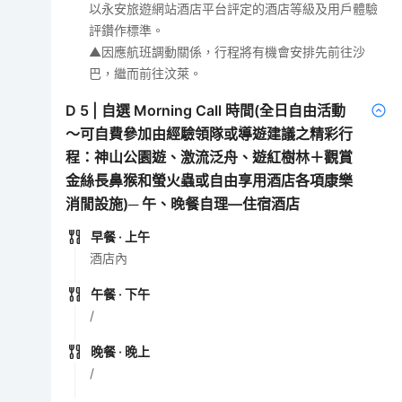
以永安旅遊網站酒店平台評定的酒店等級及用戶體驗
評鑽作標準。
▲因應航班調動關係，行程將有機會安排先前往沙
巴，繼而前往汶萊。
D
5
|
自選 Morning Call 時間(全日自由活動
～可自費參加由經驗領隊或導遊建議之精彩行
程：神山公園遊、激流泛舟、遊紅樹林＋觀賞
金絲長鼻猴和螢火蟲或自由享用酒店各項康樂
消閒設施)─ 午、晚餐自理—住宿酒店
早餐
· 上午
酒店內
午餐
· 下午
/
晚餐
· 晚上
/