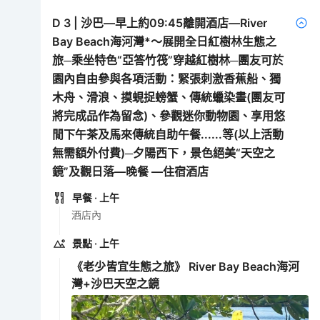
D
3
|
沙巴—早上約09:45離開酒店—River
Bay Beach海河灣*～展開全日紅樹林生態之
旅─乘坐特色“亞答竹筏”穿越紅樹林─團友可於
園內自由參與各項活動：緊張刺激香蕉船、獨
木舟、滑浪、摸蜆捉螃蟹、傳統蠟染畫(團友可
將完成品作為留念)、參觀迷你動物園、享用悠
閒下午茶及馬來傳統自助午餐......等(以上活動
無需額外付費)─夕陽西下，景色絕美“天空之
鏡”及觀日落—晚餐 —住宿酒店
早餐
· 上午
酒店內
景點
· 上午
《老少皆宜生態之旅》 River Bay Beach海河
灣+沙巴天空之鏡