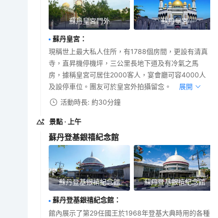
蘇丹皇宮門外
蘇丹皇宮
蘇丹皇宮
：
現稱世上最大私人住所，有1788個房間，更設有清真
寺，直昇機停機坪，三公里長地下道及有冷氣之馬
房，據稱皇宮可居住2000客人，宴會廳可容4000人
及設停車位。團友可於皇宮外拍攝留念。
展開
活動時長: 約30分鐘
景點
· 上午
蘇丹登基銀禧紀念館
蘇丹登基銀禧紀念館
蘇丹登基銀禧紀念館
蘇丹登基銀禧紀念館
：
館內展示了第29任國王於1968年登基大典時用的各種