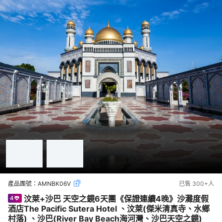
產品團號：
AMNBK06V
已售
300+
人
汶萊+沙巴 天空之鏡6天團《保證連續4晚》沙灘度假
酒店The Pacific Sutera Hotel 、汶萊(傑米清真寺、水鄉
村落) 、沙巴(River Bay Beach海河灣、沙巴天空之鏡)