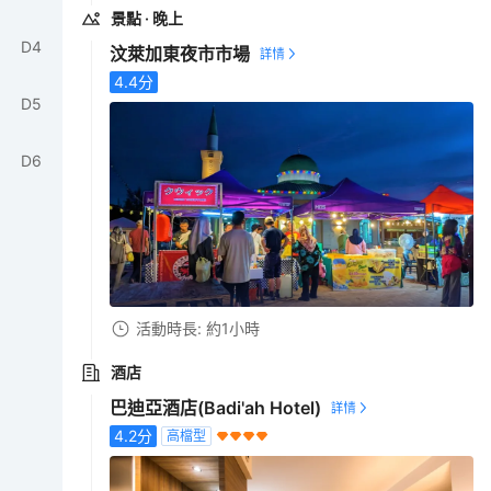
景點
· 晚上
D
4
汶萊加東夜市市場
4.4
分
D
5
D
6
活動時長: 約1小時
酒店
巴迪亞酒店(Badi'ah Hotel)
4.2
分
高檔型