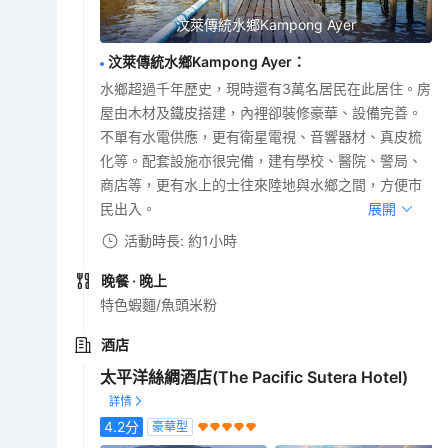
汶萊傳統水鄉Kampong Ayer
汶萊傳統水鄉Kampong Ayer
：
水鄉超過千年歷史，現時還有3萬名居民在此居住。房
屋由木材及鐵皮搭建，內裡卻裝修豪華、設備完善。
不單有水電供應，更有衛星電視、音響器材、真皮梳
化等。配套設施亦很完備，建有學校、醫院、警局、
商店等，更有水上的士往來陸地與水鄉之間，方便市
民出入。
展開
活動時長: 約1小時
晚餐
· 晚上
特色蝦麵/魚頭米粉
酒店
太平洋絲綢酒店(The Pacific Sutera Hotel)
4.2
分
豪華型