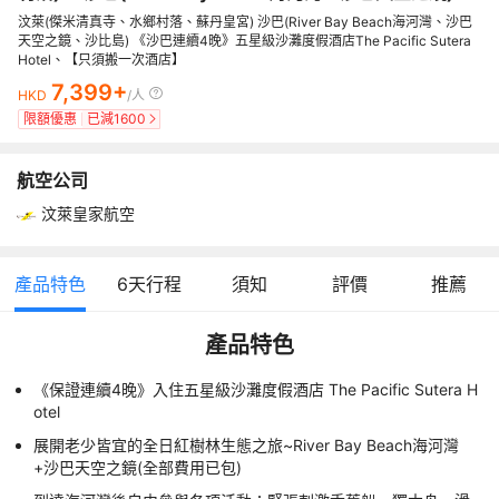
汶萊(傑米清真寺、水鄉村落、蘇丹皇宮) 沙巴(River Bay Beach海河灣、沙巴
天空之鏡、沙比島) 《沙巴連續4晚》五星級沙灘度假酒店The Pacific Sutera
Hotel、【只須搬一次酒店】
7,399+
HKD
/人
限額優惠
已減
1600
航空公司
汶萊皇家航空
產品特色
6
天行程
須知
評價
推薦
產品特色
《保證連續4晚》入住五星級沙灘度假酒店 The Pacific Sutera H
otel
展開老少皆宜的全日紅樹林生態之旅~River Bay Beach海河灣
+沙巴天空之鏡(全部費用已包)