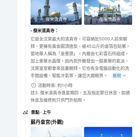
傑米清真寺
傑米清真寺
傑米清真寺
：
它是全汶萊最大的清真寺，可容納近5000人前來朝
拜，更擁有黃金圓頂造型，被45公斤的金箔包貼著，
當地華人稱為「金蔥頭」，內層由七彩雲石所組成，
加上豪華水晶燈，由內到外散發出一股豪華的氣派，
汶萊皇室都會來這裏朝拜。它亦有全電腦自動化的洗
手間設備、智能冷氣等，讓您大開眼界。
展開
活動時長: 約1小時
註3. 傑米清真寺逢星期四、五及指定節日休息，如遇
休息及維修則只供門外拍照。
景點
· 上午
蘇丹皇宮
(外觀)