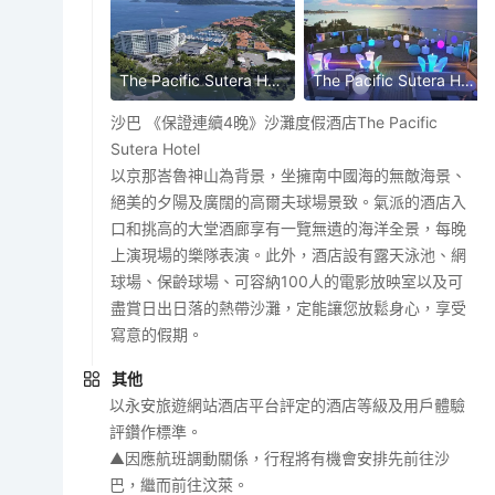
The Pacific Sutera Hotel
The Pacific Sutera Hotel
沙巴 《保證連續4晚》沙灘度假酒店The Pacific
Sutera Hotel
以京那峇魯神山為背景，坐擁南中國海的無敵海景、
絕美的夕陽及廣闊的高爾夫球場景致。氣派的酒店入
口和挑高的大堂酒廊享有一覽無遺的海洋全景，每晚
上演現場的樂隊表演。此外，酒店設有露天泳池、網
球場、保齡球場、可容納100人的電影放映室以及可
盡賞日出日落的熱帶沙灘，定能讓您放鬆身心，享受
寫意的假期。
其他
以永安旅遊網站酒店平台評定的酒店等級及用戶體驗
評鑽作標準。
▲因應航班調動關係，行程將有機會安排先前往沙
巴，繼而前往汶萊。