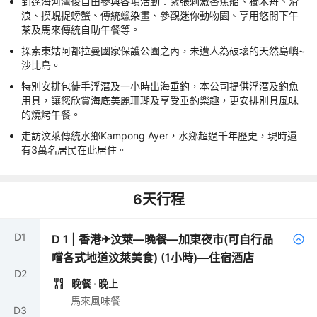
到達海河灣後自由參與各項活動：緊張刺激香蕉船、獨木舟、滑
浪、摸蜆捉螃蟹、傳統蠟染畫、參觀迷你動物園、享用悠閒下午
茶及馬來傳統自助午餐等。
探索東姑阿都拉曼國家保護公園之內，未遭人為破壞的天然島嶼~
沙比島。
特別安排包徒手浮潛及一小時出海垂釣，本公司提供浮潛及釣魚
用具，讓您欣賞海底美麗珊瑚及享受垂釣樂趣，更安排別具風味
的燒烤午餐。
走訪汶萊傳統水鄉Kampong Ayer，水鄉超過千年歷史，現時還
有3萬名居民在此居住。
6
天行程
D
1
D
1
|
香港✈汶萊—晚餐—加東夜市(可自行品
嚐各式地道汶萊美食) (1小時)—住宿酒店
D
2
晚餐
· 晚上
馬來風味餐
D
3