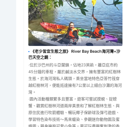
海河灣
《老少皆宜生態之旅》 River Bay Beach海河灣+沙
巴天空之鏡
：
‧位於沙巴州的斗亞蘭鎮，佔地23英畝，離亞庇市約
45分鐘的車程，屬於鹹淡水交界，擁有豐富的紅樹林
生態。於海河灣私人碼頭，乘坐當地特色亞答竹筏穿
越紅樹林河，便能抵達擁有7公里以上細白沙灘的海河
灣。
‧園內活動種類繁多且豐富，遊客可嘗試摸蜆、捉螃
蟹、觀賞紅樹林河道兩岸美景和了解紅樹林生態、與
原住民進行吹箭體驗、暢玩椰子保齡球及彈弓遊戲、
學習特色染布技術～馬來蠟染、參觀迷你動物園及蜜
蜂園、親身擁抱可愛小兔等，更可玩盡興奮刺激的香