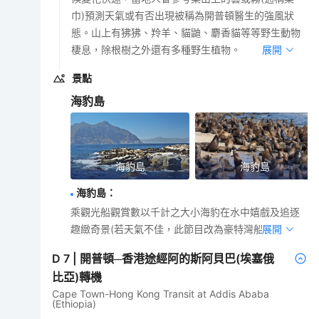
巾)預測天氣或有否出現被稱為開普頓醫生的強風狀
態。山上有狒狒、羚羊、貓鼬、麝香貓等等野生動物
棲息，除根樹之外還有多種野生植物。
展開
景點
海豹島
海豹島
海豹島
海豹島
：
乘觀光船觀賞數以千計之大小海豹在水中嬉戲及追逐
趣緻奇景(若天氣不佳，此節目改為豪特灣船河)。
展開
D
7
|
開普頓─香港途經阿的斯阿貝巴(埃塞俄
比亞)轉機
Cape Town-Hong Kong Transit at Addis Ababa
(Ethiopia)