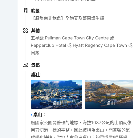
晚餐
【原隻南非鮑魚】全鮑宴及薑蔥焗生蠔
其他
五星級 Pullman Cape Town City Centre 或
Pepperclub Hotel 或 Hyatt Regency Cape Town 或
同級
景點
桌山
桌山
桌山
桌山
：
屬國家公園開普頓的地標，海拔1087公尺的山頂就像
用刀切過一樣的平整，因此被稱為桌山。開普頓的氣
候變化快速，當地人會參考桌山上的雲或霧(通稱桌