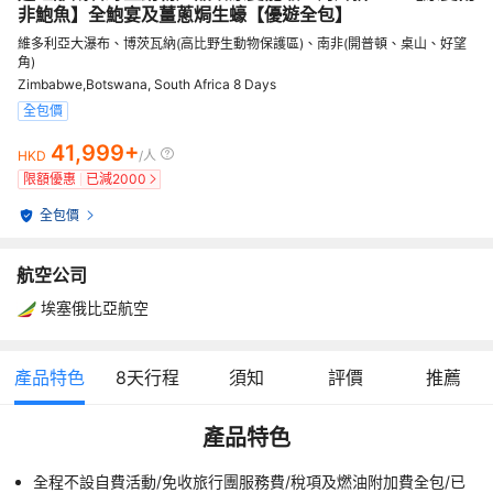
非鮑魚】全鮑宴及薑蔥焗生蠔【優遊全包】
維多利亞大瀑布、博茨瓦納(高比野生動物保護區)、南非(開普頓、桌山、好望
角)
Zimbabwe,Botswana, South Africa 8 Days
全包價
41,999+
HKD
/人
限額優惠
已減
2000
全包價
航空公司
埃塞俄比亞航空
產品特色
8
天行程
須知
評價
推薦
產品特色
全程不設自費活動/免收旅行團服務費/稅項及燃油附加費全包/已