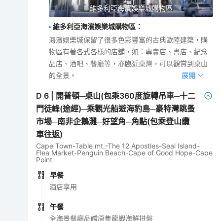
維多利亞海濱娛樂城購物區
維多利亞海濱娛樂城購物區
：
海濱娛樂城保留了很多色彩豐富的古典歐陸建築，購
物區有著各式各樣的店舖，如：專賣店、書店、紀念
品店、酒吧、餐廳等，亦臨近桌灣，可以觀賞到桌山
的全景。
展開
D
6
|
開普頓─桌山(包乘360度旋轉吊車─十二
門徒峰(途經)─乘觀光船遊海豹島─豪特灣跳蚤
市場─南非企鵝灘─好望角─角點(包乘登山纜
車往返)
Cape Town-Table mt.-The 12 Apostles-Seal Island-
Flea Market-Penguin Beach-Cape of Good Hope-Cape
Point
早餐
酒店享用
午餐
全海景餐廳品嚐原隻龍蝦海鮮拼盤