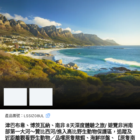
產品團號：
LSSIZ08UL
津巴布韋、博茨瓦納、南非 8天深度體驗之旅/ 遊覽非洲南
部第一大河～贊比西河/進入高比野生動物保護區，追蹤及
近距離觀看野生動物／品嚐原隻龍蝦、海鮮拼盤、【原隻南