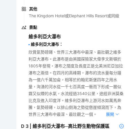
其他
The Kingdom Hotel或Elephant Hills Resort或同級
景點
維多利亞大瀑布
維多利亞大瀑布
：
欣賞氣勢磅礡、世界三大瀑布中最深、最壯觀之維多
利亞大瀑布。此瀑布是由英國探險家大偉李文斯頓於
1805年發現，瀑布之闊度及長度正是北美洲尼亞加拉
瀑布之兩倍。在四月的高峰期，瀑布的流水量每分鐘
為一億六千萬加侖，相等於約翰尼斯堡四年之用水
量，洶湧的河水從一千七百高度一衝而下形成一層似
霧又似煙的水氣，水流經過3540公里，途經非洲莫桑
比克及進入印度洋。維多利亞瀑布上游河水如萬馬奔
騰，氣勢磅礡，以排山倒海之勢從懸崖傾瀉而下，為
世界三大瀑布中最深、最壯觀之一個。
展開
D
3
|
維多利亞大瀑布─高比野生動物保護區