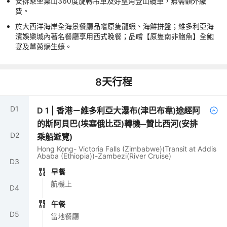
安排乘坐桌山360度旋轉吊車及好望角登山纜車，無需額外繳
費。
於大西洋海岸全海景餐廳品嚐原隻龍蝦、海鮮拼盤；維多利亞海
濱娛樂城內著名餐廳享用西式晚餐；品嚐【原隻南非鮑魚】全鮑
宴及薑蔥焗生蠔。
8
天行程
D
1
D
1
|
香港－維多利亞大瀑布(津巴布韋)途經阿
的斯阿貝巴(埃塞俄比亞)轉機─贊比西河(安排
D
2
乘船遊覽)
Hong Kong- Victoria Falls (Zimbabwe)(Transit at Addis
Ababa (Ethiopia))-Zambezi(River Cruise)
D
3
早餐
航機上
D
4
午餐
D
5
當地餐廳