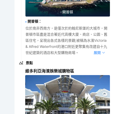
開普頓
開普頓
：
位於南非西南方，是僅次於約翰尼斯堡的大城市，開
普頓市區盡是混合著近代高樓大廈、商店、公園、舊
區住宅，呈現出各式各樣的景觀;被稱為水濱Victoria
& Alfred Waterfront的港口附近更聚集有改建自十九
世紀建築的酒店和大型購物商場。
展開
景點
維多利亞海濱娛樂城購物區