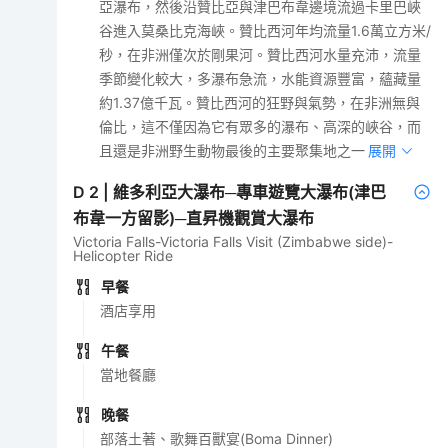
亞瀑布，然後沿贊比亞與津巴布韋邊境流過卡里巴峽
谷進入莫桑比克海峽。贊比西河年均流量1.6萬立方米/
秒，在非洲僅次於剛果河。贊比西河水量充沛，流量
季節變化較大，多瀑布急流，水能資源豐富，蘊藏量
約1.37億千瓦。贊比西河的狂野與氣勢，在非洲無與
倫比，這不僅因為它有眾多的瀑布、高深的峽谷，而
且還是非洲野生動物最後的主要聚集地之一。
展開
D
2
|
維多利亞大瀑布─專車遊覽大瀑布(津巴
布韋一方留影)─直昇機觀賞大瀑布
Victoria Falls-Victoria Falls Visit (Zimbabwe side)-
Helicopter Ride
早餐
酒店享用
午餐
當地餐廳
晚餐
部落土著、歌舞百獸宴(Boma Dinner)