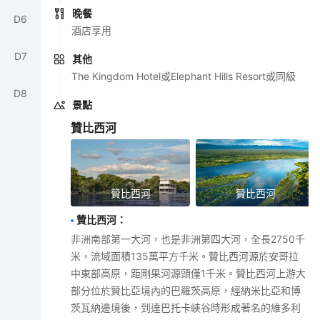
晚餐
D
6
酒店享用
D
7
其他
The Kingdom Hotel或Elephant Hills Resort或同級
D
8
景點
贊比西河
贊比西河
贊比西河
贊比西河
：
非洲南部第一大河，也是非洲第四大河，全長2750千
米，流域面積135萬平方千米。贊比西河源於安哥拉
中東部高原，距剛果河源頭僅1千米。贊比西河上游大
部分位於贊比亞境內的巴羅茨高原，經納米比亞和博
茨瓦納邊境後，到達巴托卡峽谷時形成著名的維多利