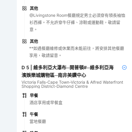
其他
@Livingstone Room餐廳規定男士必須穿有領長袖恤
衫西褲。不允許穿牛仔褲、涼鞋或運動鞋，敬請留
意。
其他
**如遇餐廳維修或休業而未能前往，將安排其他餐廳
享用，敬請留意。
D
5
|
維多利亞大瀑布─開普頓#─維多利亞海
濱娛樂城購物區─南非美鑽中心
Victoria Falls-Cape Town-Victoria & Alfred Waterfront
Shopping District-Diamond Centre
早餐
酒店享用或早餐盒
午餐
當地餐廳