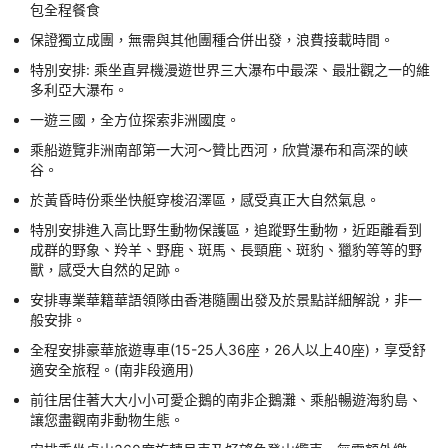
包全程餐食
保證獨立成團，無需與其他團種合併出發，浪費接載時間。
特別安排: 乘坐直昇機漫遊世界三大瀑布中最深、最壯觀之一的維
多利亞大瀑布。
一遊三國，全方位探索非洲國度。
乘船遊覽非洲南部第一大河～贊比西河，欣賞瀑布和高深的峽
谷。
於黃昏時份乘坐快艇穿梭沼澤區，感受真正大自然氣息。
特別安排進入高比野生動物保護區，追蹤野生動物，近距離看到
成群的野象、羚羊、野鹿、斑馬、長頸鹿、斑豹、獵豹等等的野
獸，感受大自然的足跡。
安排專業華籍華語領隊由香港隨團出發及於景點詳細解說，非一
般安排。
全程安排豪華旅遊專車(15-25人36座，26人以上40座)，享受舒
適安全旅程。(南非段適用)
前往居住著大大小小可愛企鵝的南非企鵝灘、乘船暢遊海豹島、
讓您盡觀南非動物生態。