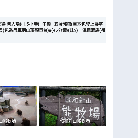
(包入場)(1.5小時)─午餐─五稜郭塔(重本包登上展望
乘吊車到山頂觀景台)#(45分鐘)(註5) ─溫泉酒店(盡
山熊牧場
昭和新山熊牧場