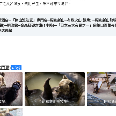
酒店之風呂溫泉，費用已包，唯不可穿衣浸浴。
離開酒店─「熊出沒注意」專門店─昭和新山─有珠火山(遠眺) ─昭和新山熊牧場
鐘)─明治館─金森紅磚倉庫(1小時)─「日本三大夜景之一」函館山百萬夜景(包
酒店晚餐
含門票
)
4.3
分
牧場
昭和新山熊牧場
昭和新