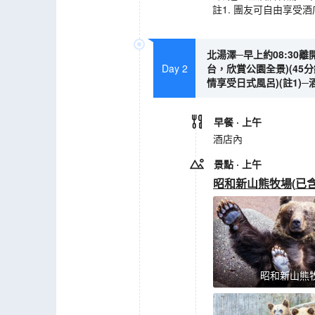
註1. 團友可自由享受
北湯澤─早上約08:30
Day 2
台，欣賞公園全景)(45分
情享受日式風呂)(註1)─
早餐
· 上午
酒店內
景點
· 上午
昭和新山熊牧場
(
已
昭和新山熊