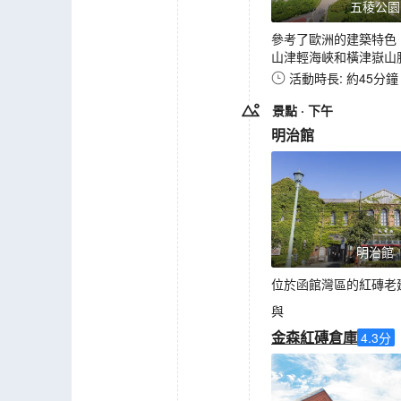
五稜公園
參考了歐洲的建築特色
山津輕海峽和橫津嶽山
活動時長: 約45分鐘
景點
· 下午
明治館
明治館
位於函館灣區的紅磚老
與
金森紅磚倉庫
4.3
分