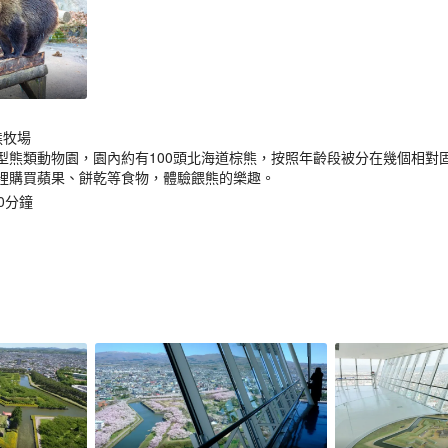
熊牧場
型熊類動物園，園內約有100頭北海道棕熊，按照年齡段被分在幾個相對
裡購買蘋果、餅乾等食物，體驗餵熊的樂趣。
0分鐘