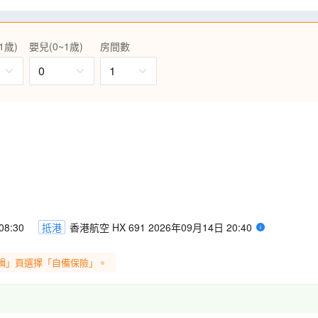
念咭押印留念。住客更可盡情享用
20米寬的露天風呂，兼可飽覽群
。另外，還設有室內人造浪泳池
1歲)
嬰兒(0~1歲)
房間數
,2)
並於餐廳內享用。(註6)
0
1
或綠之風溫泉酒店，盡情享受日式露天
安排乘坐四季彩Norocco號觀
中巡遊(約15分鐘)。(註3,4)
「積丹藍」海域與黃金岬壯麗景
形要塞全貌，及函館週邊景色。
8:30
抵港
香港航空 HX 691 2026年09月14日 20:40
輯」頁選擇「自備保險」。