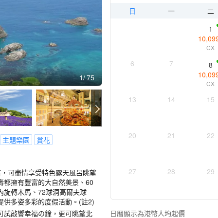
日
一
二
1
10,09
CX
6
7
8
10,09
1
75
CX
13
14
15
20
21
22
主題樂園
賞花
27
28
29
店，可盡情享受特色露天風呂眺望
壽都擁有豐富的大自然美景、60
內旋轉木馬、72球洞高爾夫球
供多姿多彩的度假活動。(註2)
可試敲響幸福の鐘，更可眺望北
日曆顯示為港幣人均起價