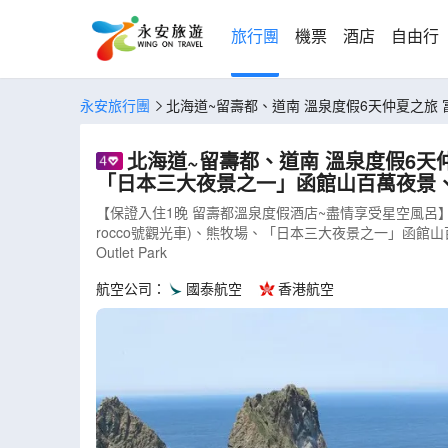
旅行團
機票
酒店
自由行
永安旅行團
北海道~留壽都、道南 溫泉度假6天仲夏之旅 富良野~富田花園、美瑛~四季彩の丘(包乘坐四季彩Norocco號觀光車)、熊牧場、「日本三大夜景之一」函館山百萬夜景、積丹半島、
黃金岬(乘坐水中展望船)(AJSSS06N)
北海道~留壽都、道南 溫泉度假6天仲夏之旅 富良野~富田花園、美瑛~四季彩の丘(包乘坐四季彩Noroc
「日本三大夜景之一」函館山百萬夜景、積丹
【保證入住1晚 留壽都溫泉度假酒店~盡情享受星空風呂】及
rocco號觀光車)、熊牧場、「日本三大夜景之一」函
Outlet Park
航空公司：
國泰航空
香港航空