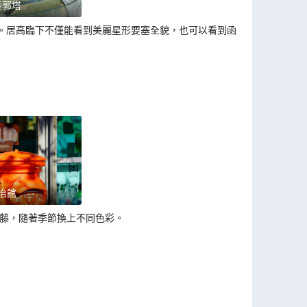
稜郭塔
。居高臨下不僅能看到美麗星形要塞全貌，也可以看到函館
治館
春藤，隨著季節換上不同色彩。