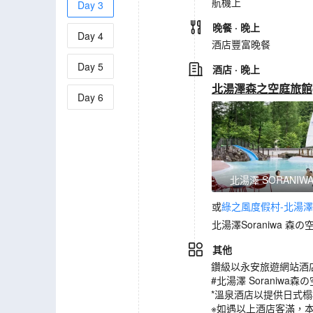
航機上
Day
3
晚餐
· 晚上
Day
4
酒店豐富晚餐
Day
5
酒店
· 晚上
北湯澤森之空庭旅館(Kita
Day
6
北湯澤 SORANIW
或
綠之風度假村-北湯澤(Mido
北湯澤Soraniwa 森の
其他
鑽級以永安旅遊網站酒
#北湯澤 Soraniw
*溫泉酒店以提供日式
※如遇以上酒店客滿，