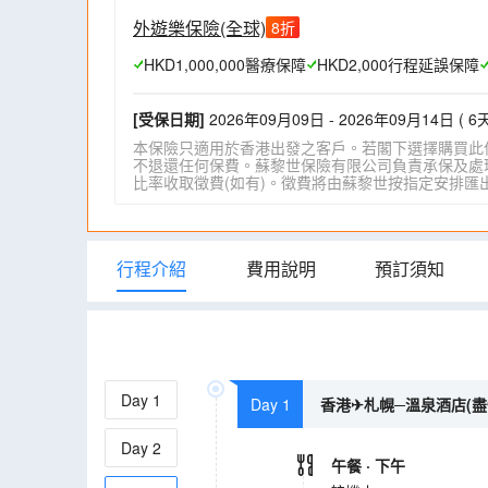
外遊樂保險(全球)
8
折
HKD1,000,000醫療保障
HKD2,000行程延誤保障
[受保日期]
2026年09月09日 - 2026年09月14日 ( 6天
本保險只適用於香港出發之客戶。若閣下選擇購買此
不退還任何保費。蘇黎世保險有限公司負責承保及處理一
比率收取徵費(如有)。徵費將由蘇黎世按指定安排匯出。詳情請瀏
行程介紹
費用說明
預訂須知
Day
1
Day 1
香港✈札幌─溫泉酒店(盡
Day
2
午餐
· 下午