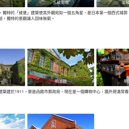
五稜郭塔
五
，獨特的「棱堡」建築使其外觀宛如一個五角星，是日本第一個西式城郭
脈，獨特的景觀讓人回味無窮。
明治館
明
建築建於1911，曾是函館市郵政局，現在是一個購物中心，牆外爬滿常