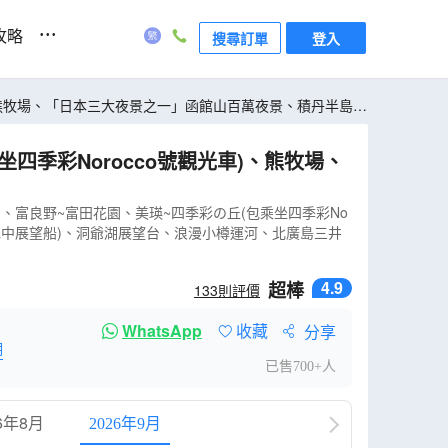
...
攻略
搜尋訂單
登入
店】、富良野~富田花園、美瑛~四季彩の丘(包乘坐四季彩No
水中展望船)、洞爺湖展望台、浪漫小樽運河、北廣島三井
4.9
超棒
133
則評價
WhatsApp
收藏
分享
明
已售700+人
6年8月
2026年9月