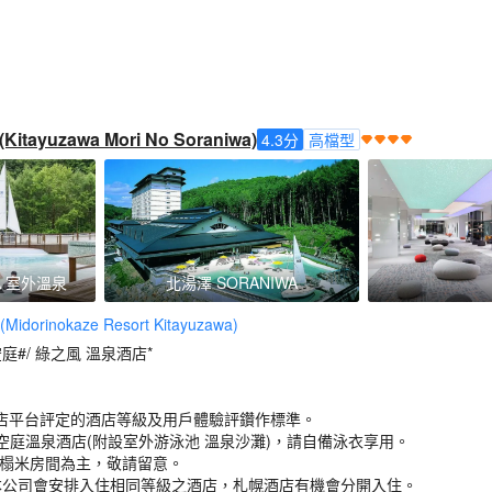
yuzawa Mori No Soraniwa)
4.3
分
高檔型
A 室外溫泉
北湯澤 SORANIWA
rinokaze Resort Kitayuzawa)
空庭#/ 綠之風 溫泉酒店*
店平台評定的酒店等級及用戶體驗評鑽作標準。
a森の空庭溫泉酒店(附設室外游泳池 溫泉沙灘)，請自備泳衣享用。
榻榻米房間為主，敬請留意。
本公司會安排入住相同等級之酒店，札幌酒店有機會分開入住。