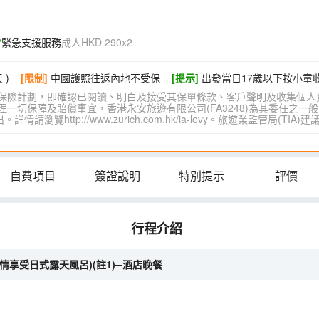
緊急支援服務
成人HKD 290x2
 )
[限制]
中國護照往返內地不受保
[提示]
出發當日17歲以下按小童
保險計劃，即確認已閱讀、明白及接受其保單條款、客戶聲明及收集個人
切保障及賠償事宜，香港永安旅遊有限公司(FA3248)為其委任之一般
覽http://www.zurich.com.hk/ia-levy。旅遊業監管局(T
自費項目
簽證說明
特別提示
評價
行程介紹
情享受日式露天風呂)(註1)─酒店晚餐