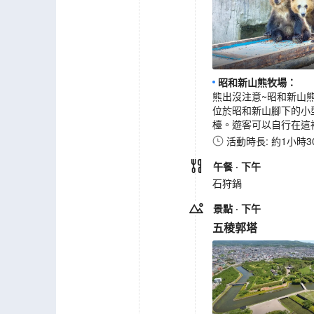
昭和新山熊牧場
：
熊出沒注意~昭和新山
位於昭和新山腳下的小
檯。遊客可以自行在這
活動時長: 約1小時3
午餐
· 下午
石狩鍋
景點
· 下午
五稜郭塔