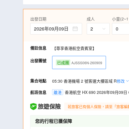
海道富士山之稱“羊蹄山”，團友可於山頂紀
酒店的天然溫泉~壽之湯，浸泡於視野開闊長
山及滿天繁星，溫泉泉質據說還有美肌作用
出發日期
成人
小童(2~1
連滑水梯(請自備泳衣)、桑拿及洞穴浴池。(註1
重本安排品嚐夕張/富良野蜜瓜(任食放題)，
2026年09月09日
2
0
安排入住1晚北湯澤Soraniwa森の空庭
風呂。(註1)
打卡富田花園、美瑛四季彩の丘花海美景。細心
備註信息
【尊享香港航空貴賓室】
光車(拖拉機巴士)遊覽，以最佳路線在廣闊的花田
重本安排乘坐「水中展望船」體驗積丹半島
出發團號
已成團
AJSSS06N-260909
觀及登上五稜郭塔 ~登上展望台俯瞰美麗星
集合地點
05:30 香港機場 2 號客運大樓區域 R
修改
航班信息
離港
香港航空 HX 690 2026年09月09日 0
旅遊保險
若旅客已有個人保險，請至「旅客編
您的行程已獲保障