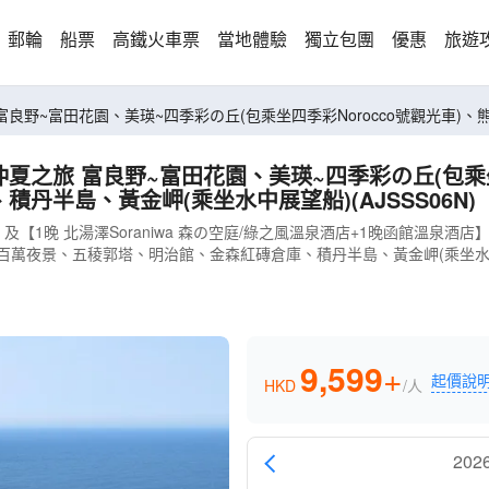
郵輪
船票
高鐵火車票
當地體驗
獨立包團
優惠
旅遊
co號觀光車)、熊牧場、
半島、黃金岬(乘坐水中展望船)(AJSSS06N)
【1晚 北湯澤Soraniwa 森の空庭/綠之風溫泉酒店+1晚函館溫泉酒
館山百萬夜景、五稜郭塔、明治館、金森紅磚倉庫、積丹半島、黃金岬(乘坐
9,599
+
起價說
HKD
/人
202