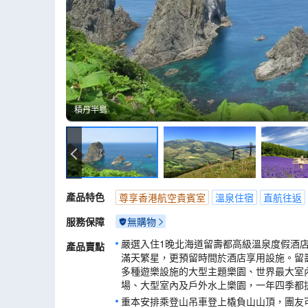
積丹半島
積丹半島
產品特色
尊享香港航空貴賓室
溫泉住宿
直航往返
服務保障
無購物
嚴選入住1晚北海道留壽都高級溫泉度假酒
產品賣點
滿天繁星，更預留時間於酒店享用設施。留
多種遊樂設施的大型主題樂園、世界最大室
場、大型室內及戶外水上樂園，一年四季都提
重本安排乘登山吊車登上橇負山山頂，團友