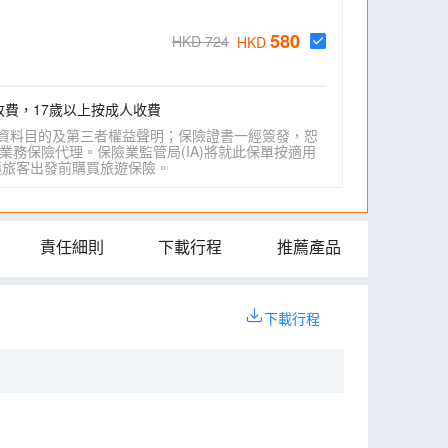
580
HKD 724
HKD
收費，17歲以上按成人收費
資料目的及第三者權益聲明；保險證書一經簽發，恕
業務保險代理。保險業監管局(IA)將就此保單按適用
IA)建議旅客出發前購買旅遊保險。
責任細則
下載行程
推薦產品
下載行程