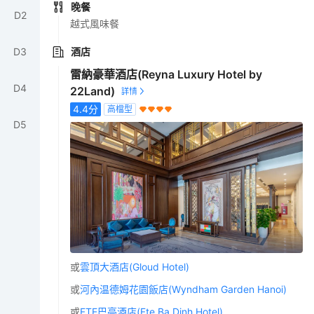
晚餐
D
2
越式風味餐
D
3
酒店
雷納豪華酒店(Reyna Luxury Hotel by
D
4
22Land)
4.4
分
高檔型
D
5
或
雲頂大酒店(Gloud Hotel)
或
河內温德姆花園飯店(Wyndham Garden Hanoi)
或
FTE巴亭酒店(Fte Ba Dinh Hotel)