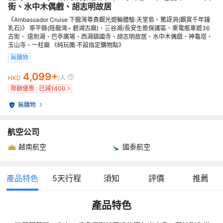
街、水中木偶戲、胡志明故居
《Ambassador Cruise 下龍灣尊貴觀光遊輪體驗‧天堂島、驚訝洞(觀賞千年鐘
乳石)》 寧平縣(陸龍灣~ 碧湖古廟)、三谷湖/長安生態保護區、乘電瓶車遊36
古街、 還劍湖、巴亭廣場、西湖鎮國寺、胡志明故居、水中木偶戲、神龜塔、
玉山寺、一柱廟 《純玩團‧不設指定購物點》
無購物
4,099+
HKD
/人
限額優惠
已減
1400
無購物
航空公司
越南航空
國泰航空
產品特色
5
天行程
須知
評價
推薦
產品特色