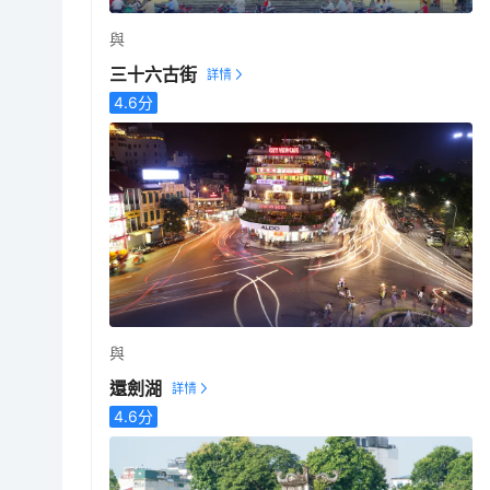
與
三十六古街
4.6
分
與
還劍湖
4.6
分