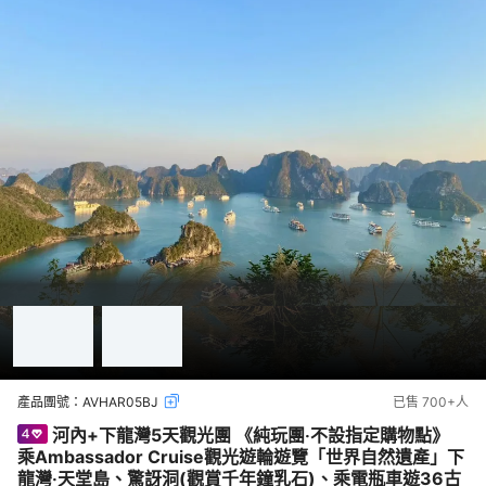
產品團號：
AVHAR05BJ
已售
700+
人
河內+下龍灣5天觀光團 《純玩團‧不設指定購物點》
乘Ambassador Cruise觀光遊輪遊覽「世界自然遺產」下
龍灣‧天堂島、驚訝洞(觀賞千年鐘乳石)、乘電瓶車遊36古