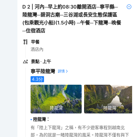
D
2
|
河內─早上約08:30離開酒店─寧平縣─
陸龍灣─碧洞古廟─三谷湖或長安生態保護區
(包乘觀光小船)(1.5小時) ─午餐─下龍灣─晚餐
─住宿酒店
早餐
酒店內
景點
· 上午
寧平陸龍灣
4.3
分
陸龍灣
陸龍灣
陸龍灣
：
有「陸上下龍灣」之稱，有不少遊客專程到越南北
部，為的就是一睹陸龍灣的風采。陸龍灣不僅有與下