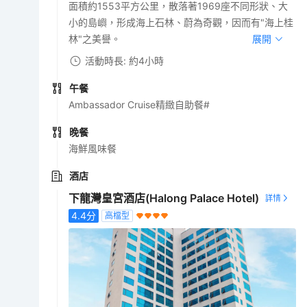
面積約1553平方公里，散落著1969座不同形狀、大
小的島嶼，形成海上石林、蔚為奇觀，因而有"海上桂
林"之美譽。
展開
活動時長: 約4小時
午餐
Ambassador Cruise精緻自助餐#
晚餐
海鮮風味餐
酒店
下龍灣皇宮酒店(Halong Palace Hotel)
4.4
分
高檔型