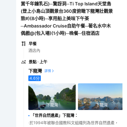
賞千年鐘乳石)─驚訝洞─Ti Top Island天堂島
(登上小島山頂觀景台360度俯瞰下龍灣壯觀景
致#)(8小時)─享用船上美味下午茶
─Ambassador Cruise自助午餐─著名水中木
偶戲@(包入場)(1小時)─晚餐─住宿酒店
早餐
酒店內
景點
· 上午
下龍灣
4.6
分
下龍灣
下龍灣
「世界自然遺產」下龍灣
：
‧於1994年被聯合國教科文組織列為世界自然遺產，