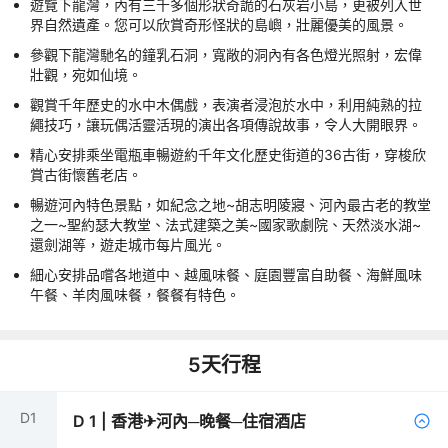
遊覽下龍灣，內有三千多個形狀奇詭的石灰岩小島，更被列入世
界自然遺產。您可以欣賞奇形怪狀的島嶼，壯麗優美的風景。
參觀下龍灣馳名的鐘乳石洞，寬敞的洞內有各色燈光照射，宏偉
壯觀，宛如仙境。
觀賞千年歷史的水中木偶戲，表演者浸泡於水中，利用純熟的拉
繩技巧，讓玩偶活靈活現的演出各項傳說故事，令人大開眼界。
精心安排乘坐電瓶車暢遊約千年文化歷史街道的36古街，穿梭欣
賞古街懷舊老店。
暢遊河內特色景點，如紀念之地~胡志明陵寢、河內最古老的教堂
之一~聖約瑟大教堂、法式建築之美~國家歌劇院、天然淡水湖~
還劍湖等，遊走城市每片風光。
細心安排品嚐各地道中、越風味餐、庭園豐富自助餐、海鮮風味
午餐、羊肉風味餐，餐餐有特色。
5
天行程
D
1
D
1
|
香港✈河內─晚餐─住宿酒店