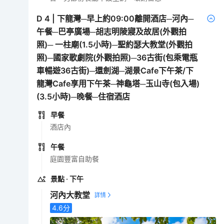
D
4
|
下龍灣─早上約09:00離開酒店─河內─
午餐─巴亭廣場─胡志明陵寢及故居(外觀拍
照)─ 一柱廟(1.5小時)─聖約瑟大教堂(外觀拍
照)─國家歌劇院(外觀拍照)─36古街(包乘電瓶
車暢遊36古街)─還劍湖─湖景Cafe下午茶/下
龍灣Cafe享用下午茶─神龜塔─玉山寺(包入場)
(3.5小時)─晚餐─住宿酒店
早餐
酒店內
午餐
庭園豐富自助餐
景點
· 下午
河內大教堂
4.6
分