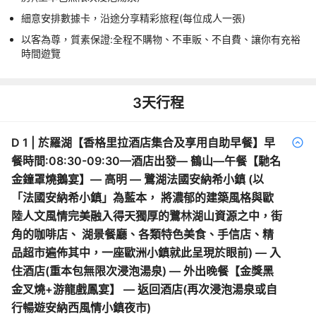
細意安排數據卡，沿途分享精彩旅程(每位成人一張)
以客為尊，質素保證:全程不購物、不車販、不自費、讓你有充裕
時間遊覽
3
天行程
D
1
|
於羅湖【香格里拉酒店集合及享用自助早餐】早
餐時間:08:30-09:30—酒店出發— 鶴山—午餐【馳名
金鐘罩燒鵝宴】— 高明 — 鷺湖法國安納希小鎮 (以
「法國安納希小鎮」為藍本， 將濃郁的建築風格與歐
陸人文風情完美融入得天獨厚的鷺林湖山資源之中，街
角的咖啡店、 湖景餐廳、各類特色美食、手信店、精
品超市遍佈其中，一座歐洲小鎮就此呈現於眼前) — 入
住酒店(重本包無限次浸泡湯泉) — 外出晚餐【金獎黑
金叉燒+游龍戲鳳宴】 — 返回酒店(再次浸泡湯泉或自
行暢遊安納西風情小鎮夜市)