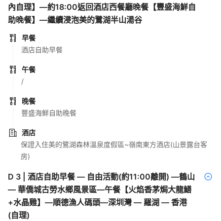
內自理】—約18:00返回酒店西餐廳晚餐【豐盛海鮮自
助晚餐】—繼續浸泡美的鷺湖半山湯谷
早餐
酒店自助早餐
午餐
/
晚餐
豐盛海鮮自助晚餐
酒店
保證入住美的鷺湖森林溫泉度假區~嶺南東方酒店(山景露台客
房)
D
3
|
酒店自助早餐 — 自由活動(約11:00離開) —鶴山
— 華僑城古勞水鄉風景區—午餐【火焰香茅焗大龍鱔
+水晶雞】—順德漁人碼頭—深圳灣 — 羅湖 — 香港
(自理)