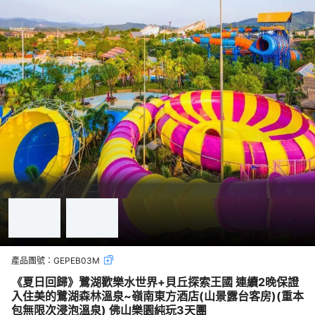
產品團號：
GEPEB03M
《夏日回歸》鷺湖歡樂水世界+貝丘探索王國 連續2晚保證
入住美的鷺湖森林溫泉~嶺南東方酒店(山景露台客房)(重本
包無限次浸泡溫泉) 佛山樂園純玩3天團