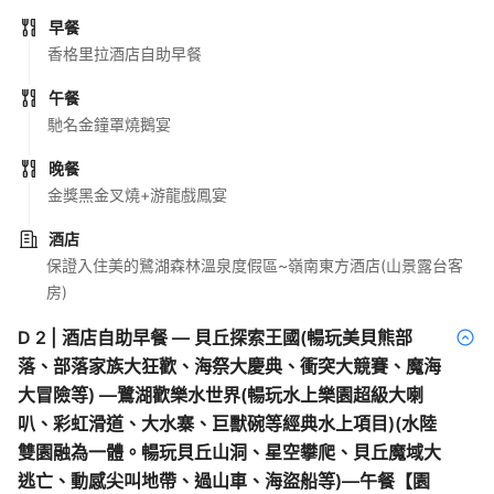
早餐
香格里拉酒店自助早餐
午餐
馳名金鐘罩燒鵝宴
晚餐
金獎黑金叉燒+游龍戲鳳宴
酒店
保證入住美的鷺湖森林溫泉度假區~嶺南東方酒店(山景露台客
房)
D
2
|
酒店自助早餐 — 貝丘探索王國(暢玩美貝熊部
落、部落家族大狂歡、海祭大慶典、衝突大競賽、魔海
大冒險等) —鷺湖歡樂水世界(暢玩水上樂園超級大喇
叭、彩虹滑道、大水寨、巨獸碗等經典水上項目)(水陸
雙園融為一體。暢玩貝丘山洞、星空攀爬、貝丘魔域大
逃亡、動感尖叫地帶、過山車、海盜船等)—午餐【園