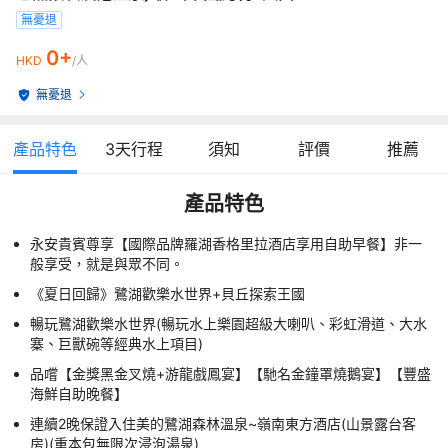
無憂退
0+
HKD
/人
無憂退
產品特色
3
天行程
須知
評價
推薦
產品特色
永安貴賓尊享【國際品牌羅湖香格里拉酒店享用自助早餐】非一
般享受，就是與眾不同。
《夏日回歸》鷺湖歡樂水世界+貝丘探索王國
暢玩鷺湖歡樂水世界(暢玩水上樂園超級大喇叭、彩虹滑道、大水
寨、巨獸碗等經典水上項目)
品嚐【金獎黑金叉燒+游龍戲鳳宴】【馳名金鐘罩燒鵝宴】【豐盛
海鮮自助晚餐】
連續2晚保證入住美的鷺湖森林溫泉~嶺南東方酒店(山景露台客
房)(重本包無限次浸泡湯泉)