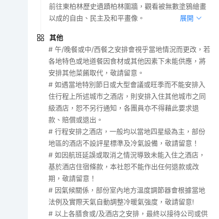
前往東柏林歷史遺蹟柏林圍牆，觀看被無數塗鴉繪畫
以成的自由、民主及和平畫像。
展開
其他
# 午/晚餐或中/西餐之安排會視乎當地情況而更改，若
各地特色或地道餐因食材或其他因素下未能供應，將
安排其他菜餚取代，敬請留意。
# 如遇當地特別節日或大型會議或旺季而不能安排入
住行程上所述城市之酒店，則安排入住其他城市之同
級酒店，恕不另行通知，各團員亦不得藉此要求退
款、賠償或退出。
# 行程安排之酒店，一般均以當地四星級為主，部份
地區的酒店不設評星標準及冷氣設備，敬請留意！
# 如因航班延誤或取消之情況導致未能入住之酒店，
基於酒店住宿條款，本社恕不能作出任何退款或改
期，敬請留意！
# 因氣候關係，部份室內地方溫度調節器會根據當地
法例及實際天氣自動調整冷暖氣強度，敬請留意!
# 以上各膳食或/及酒店之安排，最終以接待公司或供