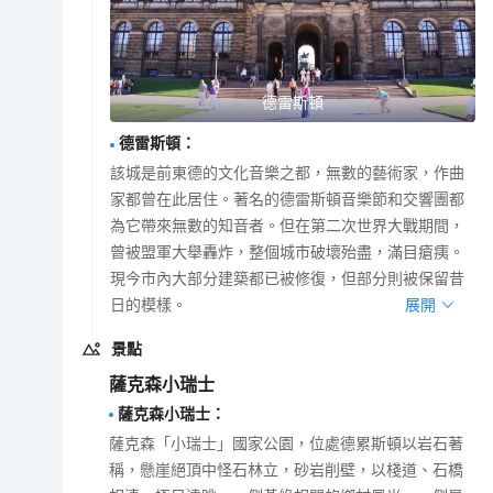
德雷斯頓
德雷斯頓
：
該城是前東德的文化音樂之都，無數的藝術家，作曲
家都曾在此居住。著名的德雷斯頓音樂節和交響團都
為它帶來無數的知音者。但在第二次世界大戰期間，
曾被盟軍大舉轟炸，整個城市破壞殆盡，滿目瘡痍。
現今市內大部分建築都已被修復，但部分則被保留昔
日的模樣。
展開
景點
薩克森小瑞士
薩克森小瑞士
：
薩克森「小瑞士」國家公園，位處德累斯頓以岩石著
稱，懸崖絕頂中怪石林立，砂岩削壁，以棧道、石橋