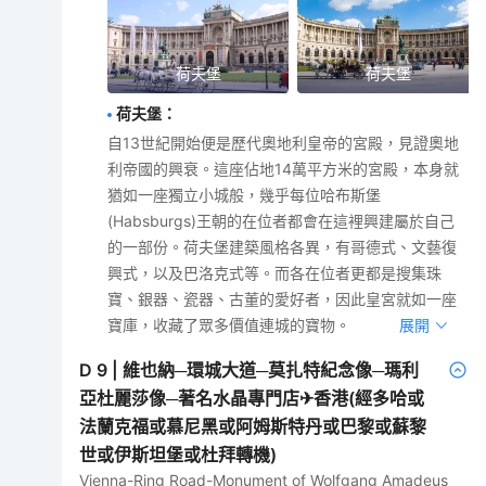
荷夫堡
荷夫堡
荷夫堡
：
自13世紀開始便是歷代奧地利皇帝的宮殿，見證奧地
利帝國的興衰。這座佔地14萬平方米的宮殿，本身就
猶如一座獨立小城般，幾乎每位哈布斯堡
(Habsburgs)王朝的在位者都會在這裡興建屬於自己
的一部份。荷夫堡建築風格各異，有哥德式、文藝復
興式，以及巴洛克式等。而各在位者更都是搜集珠
寶、銀器、瓷器、古董的愛好者，因此皇宮就如一座
寶庫，收藏了眾多價值連城的寶物。
展開
D
9
|
維也納─環城大道─莫扎特紀念像─瑪利
亞杜麗莎像─著名水晶專門店✈香港(經多哈或
法蘭克福或慕尼黑或阿姆斯特丹或巴黎或蘇黎
世或伊斯坦堡或杜拜轉機)
Vienna-Ring Road-Monument of Wolfgang Amadeus