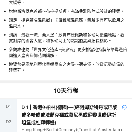
大橋等。
增遊斯洛伐克首都～布拉提斯娜，充滿典雅歐陸式設計的建築。
踏足「捷克著名溫泉鄉」卡羅維域溫泉區，體驗少有可以飲用之
溫泉水。
到訪「景觀一流」漁人堡：欣賞布達佩斯和多瑙河最佳地點，觀
賞對岸的國會大廈，和多瑙河上的點點船隻與細長橋影。
參觀維也納「世界文化遺產~美泉宮」更安排當地持牌華語導遊陪
同進入皇宮及御花園講解。
遊覽曾是奧地利歷代皇朝皇帝之宮殿～荷夫堡，欣賞氣勢雄偉的
建築群。
10
天行程
D
1
D
1
|
香港✈柏林(德國)—(經阿姆斯特丹或巴黎
或多哈或或法蘭克福或慕尼黑或蘇黎世或伊斯
D
2
坦堡或杜拜轉機)
Hong Kong✈Berlin(Germany)(Transit at Amsterdam or