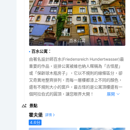
百水公寓
百水公寓
：
由著名設計師百水(Friedensreich Hundertwasser)最
重要的作品，這排公寓被維也納人暱稱為「古怪屋」
或「保齡球木瓶房子」，它以不規則的線條區分，卻
又奇異地整齊排列，而每一層樓都漆上不同的顏色，
還有不規則大小的窗戶，最古怪的是公寓頂樓還有一
個阿拉伯式的圓頂，讓您眼界大開！
展開
景點
霍夫堡
4.6
分