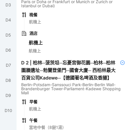
Paris or Doha or Frankfurt or Munich or Zurich or
D
3
Istanbul or Dubai)
晚餐
D
4
航機上
酒店
D
5
航機上
D
6
航機上
D
2
|
柏林─菠茨坦─忘憂宮御花園─柏林─柏林
D
7
圍牆遺址─勃蘭登堡門─國會大廈─ 西柏林最大
百貨公司Kadewe─【德國著名啤酒及香腸】
D
8
Berlin-Potsdam-Sanssouci Park-Berlin-Berlin Wall-
Brandenburger Tower-Parliament-Kadewe Shopping
Mall
D
9
早餐
航機上
D
10
午餐
當地中餐（8餸1湯）