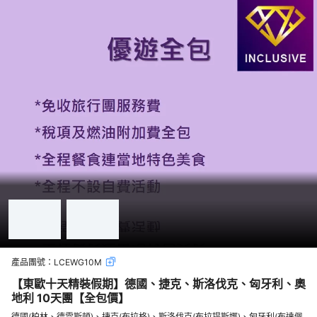
產品團號：
LCEWG10M
【東歐十天精裝假期】德國、捷克、斯洛伐克、匈牙利、奧
地利 10天團【全包價】
德國(柏林、德雷斯頓)、捷克(布拉格)、斯洛伐克(布拉提斯娜)、匈牙利(布達佩