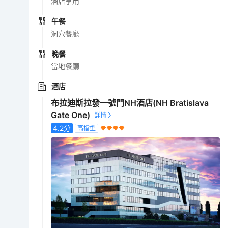
酒店享用
午餐
洞穴餐廳
晚餐
當地餐廳
酒店
布拉迪斯拉發一號門NH酒店(NH Bratislava
Gate One)
4.2
分
高檔型