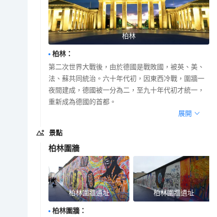
柏林
柏林
：
第二次世界大戰後，由於德國是戰敗國，被英、美、
法、蘇共同統治。六十年代初，因東西冷戰，圍牆一
夜間建成，德國被一分為二，至九十年代初才統一，
重新成為德國的首都。
展開
景點
柏林圍牆
柏林圍牆遺址
柏林圍牆遺址
柏林圍牆
：