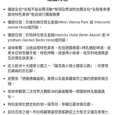
優遊全包*全程不設自費活動*稅項及燃油附加費全包*全程餐食連
當地特色美食*免收旅行團服務費
優遊住宿：於維也納住宿五星級Hilton Vienna Park 或 Interconti
nental Hotel或同級。
優遊住宿：於柏林住宿五星級Intercity Hotel Berlin Airport 或 W
yndham Garden Berlin Hotel或同級。
滋味餐饗：沿途品嚐特色美食，包括德國香腸+烤乳豬配啤酒、波
希米亞特色豬手餐、特色烤鴨、地道烤小排骨、匈牙利地道晚宴
及欣賞民族表演。
走入歐洲十大國家公園之一「薩克森小瑞士國家公園」，欣賞怪
石嶙峋的巨石群。
遊覽有「德國佛羅倫斯」美譽以及最美麗城市之稱的德雷斯頓古
城。
安排參觀第二次世界大戰歐洲的最後戰場～德國柏林及圍牆遺
址。
特別安排於歷史和約地～菠茨坦，參觀忘憂宮御花園。
前往百塔之城～布拉格觀賞最受遊客歡迎之大型天文鐘及查理士