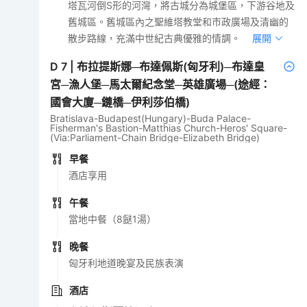
塔瓦河倒S形的河灣，將古城分為城堡區，下游谷地及
舊城區。舊城區內之聖維塔教堂和市政廣場及清幽的
散步路線，充滿中世紀古典優雅的情調。
展開
D
7
|
布拉提斯娜─布達佩斯(匈牙利)─布達皇
宮─漁人堡─馬太爾紀念堂─英雄廣場─(途經：
國會大廈─鏈橋─伊利莎伯橋)
Bratislava-Budapest(Hungary)-Buda Palace-
Fisherman's Bastion-Matthias Church-Heros' Square-
(Via:Parliament-Chain Bridge-Elizabeth Bridge)
早餐
酒店享用
午餐
當地中餐（8餸1湯）
晚餐
匈牙利地道晚宴及民族表演
酒店