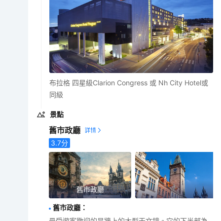
布拉格 四星級Clarion Congress 或 Nh City Hotel或
同級
景點
舊市政廳
3.7
分
舊市政廳
舊市政廳
：
最受遊客歡迎的是牆上的大型天文鐘。它的下半部為