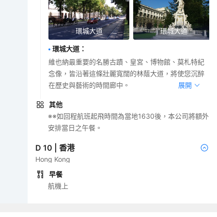
環城大道
環城大道
環城大道
：
維也納最重要的名勝古蹟、皇宮、博物館、莫札特紀
念像，皆沿著這條壯麗寬闊的林蔭大道，將使您沉醉
在歷史與藝術的時間廊中。
展開
其他
※※如回程航班起飛時間為當地1630後，本公司將額外
安排當日之午餐。
D
10
|
香港
Hong Kong
早餐
航機上