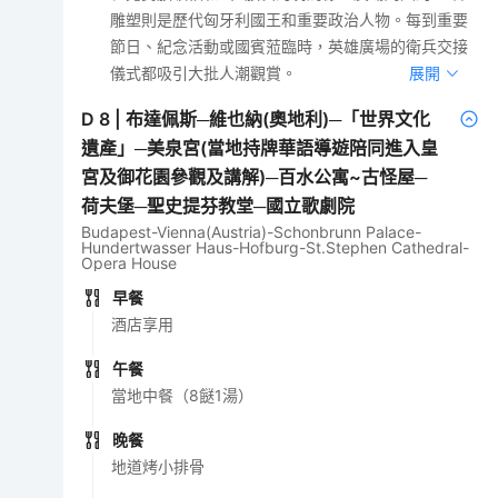
雕塑則是歷代匈牙利國王和重要政治人物。每到重要
節日、紀念活動或國賓蒞臨時，英雄廣場的衛兵交接
儀式都吸引大批人潮觀賞。
展開
D
8
|
布達佩斯─維也納(奧地利)─「世界文化
遺產」─美泉宮(當地持牌華語導遊陪同進入皇
宮及御花園參觀及講解)─百水公寓~古怪屋─
荷夫堡─聖史提芬教堂─國立歌劇院
Budapest-Vienna(Austria)-Schonbrunn Palace-
Hundertwasser Haus-Hofburg-St.Stephen Cathedral-
Opera House
早餐
酒店享用
午餐
當地中餐（8餸1湯）
晚餐
地道烤小排骨