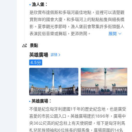
漁人堡
：
是欣賞布達佩斯和多瑙河最佳地點，這裡可以清楚觀
賞對岸的國會大廈，和多瑙河上的點點船隻與細長橋
影。夏季觀光季節時，漁人堡前會聚集許多街頭藝人
表演民俗音樂或舞蹈，更添熱鬧。
展開
景點
英雄廣場
4.5
分
英雄廣場
英雄廣場
：
不僅是紀念匈牙利建國1千年的歷史紀念地，也是廣受
喜愛的市民公園入口。英雄廣場建於1896年，廣場中
央36公尺高的紀念柱上有天使銅塑，塔下是匈牙利馬
札兒民族領袖和6位族長的騎馬像，廣場周圍的14名