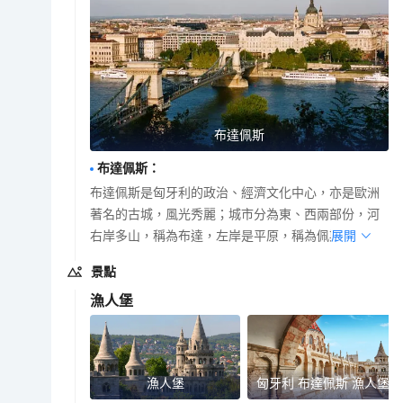
布達佩斯
布達佩斯
：
布達佩斯是匈牙利的政治、經濟文化中心，亦是歐洲
著名的古城，風光秀麗；城市分為東、西兩部份，河
右岸多山，稱為布達，左岸是平原，稱為佩斯。
展開
景點
漁人堡
漁人堡
匈牙利 布達佩斯 漁人堡