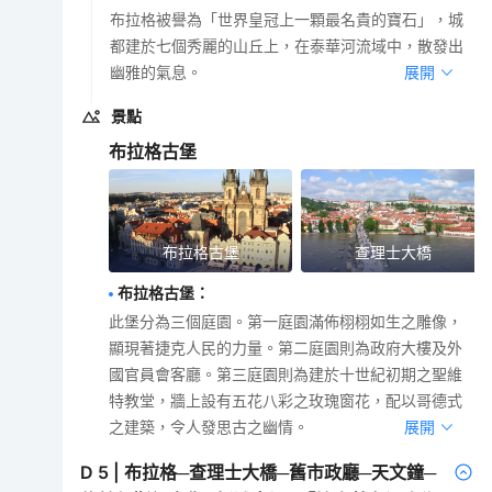
布拉格被譽為「世界皇冠上一顆最名貴的寶石」，城
都建於七個秀麗的山丘上，在泰華河流域中，散發出
幽雅的氣息。
展開
景點
布拉格古堡
布拉格古堡
查理士大橋
布拉格古堡
：
此堡分為三個庭園。第一庭園滿佈栩栩如生之雕像，
顯現著捷克人民的力量。第二庭園則為政府大樓及外
國官員會客廳。第三庭園則為建於十世紀初期之聖維
特教堂，牆上設有五花八彩之玫瑰窗花，配以哥德式
之建築，令人發思古之幽情。
展開
D
5
|
布拉格─查理士大橋─舊市政廳─天文鐘─