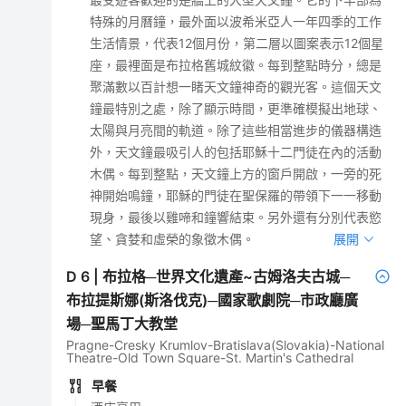
特殊的月曆鐘，最外面以波希米亞人一年四季的工作
生活情景，代表12個月份，第二層以圖案表示12個星
座，最裡面是布拉格舊城紋徽。每到整點時分，總是
聚滿數以百計想一睹天文鐘神奇的觀光客。這個天文
鐘最特別之處，除了顯示時間，更準確模擬出地球、
太陽與月亮間的軌道。除了這些相當進步的儀器構造
外，天文鐘最吸引人的包括耶穌十二門徒在內的活動
木偶。每到整點，天文鐘上方的窗戶開啟，一旁的死
神開始鳴鐘，耶穌的門徒在聖保羅的帶領下一一移動
現身，最後以雞啼和鐘響結束。另外還有分別代表慾
望、貪婪和虛榮的象徵木偶。
展開
D
6
|
布拉格─世界文化遺產~古姆洛夫古城─
布拉提斯娜(斯洛伐克)─國家歌劇院─市政廳廣
場─聖馬丁大教堂
Pragne-Cresky Krumlov-Bratislava(Slovakia)-National
Theatre-Old Town Square-St. Martin's Cathedral
早餐