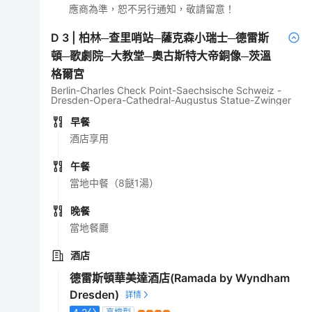
應商為準，恕不另行通知，敬請留意！
D
3
|
柏林─查里哨站─薩克森小瑞士─德雷斯
頓─歌劇院─大教堂─奧古斯特大帝銅像─茨溫
格爾宮
Berlin-Charles Check Point-Saechsische Schweiz -
Dresden-Opera-Cathedral-Augustus Statue-Zwinger
早餐
酒店享用
午餐
當地中餐（8餸1湯）
晚餐
當地餐廳
酒店
德雷斯頓華美達酒店(Ramada by Wyndham
Dresden)