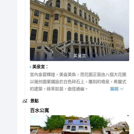
美泉宮
美泉宮
：
宮內金碧輝煌，美侖美奐，而花園正面由八個大花圃
以幾何圖案鋪設於白色碎石上，雕刻的噴泉，希臘式
的建築，綠草如茵，曲徑通幽。
展開
景點
百水公寓