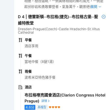
相連，極目遠眺，一側黃綠相間的鄉村風光，一側是
起伏砂岩和勇敢攀登者，氣象萬千，觀景絕佳。
展開
D
4
|
德雷斯頓─布拉格(捷克)─布拉格古堡─聖
維特教堂
Dresden-Prague(Czech)-Castle Hradschin-St.Vitus
Cathedral
早餐
酒店享用
午餐
當地中餐（8餸1湯）
晚餐
波希米亞特色豬手餐
酒店
布拉格嘹亮國會酒店(Clarion Congress Hotel
Prague)
4.6
分
高檔型