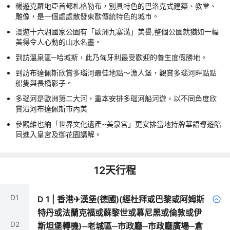
暢遊克羅地亞首都札格勒布，別具特色的巴洛克式建築、教堂、
雕像，是一個處處散發東歐傳統特色的城市。
漫遊十六湖國家公園有「歐洲九寨溝」美譽,整個公園就猶如一幅
美得令人心動的山水名畫。
到訪溫泉區─哈堿斯，此乃匈牙利最受歡迎的養生度假勝地。
到訪布達佩斯欣賞多瑙河最佳地點～漁人堡，觀賞多瑙河畔點點
船隻與長橋影子。
多瑙河是歐洲第二大河，重本安排多瑙河船河遊，以不同角度欣
賞沿河布達佩斯市內美
參觀維也納「世界文化遺產~美泉宮」更安排當地持牌華語導遊陪
同進入皇宮及御花園講解。
12
天行程
D
1
D
1
|
香港✈漢堡(德國)(經杜拜或巴黎或阿姆斯
特丹或法蘭克福或蘇黎世或慕尼黑或倫敦或伊
D
2
斯坦堡轉機)─老城區─市政廳─市政廳廣場─倉