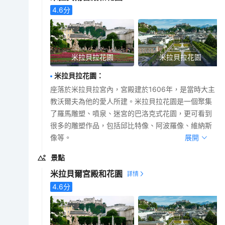
4.6
分
米拉貝拉花園
米拉貝拉花園
米拉貝拉花園
：
座落於米拉貝拉宮內，宮殿建於1606年，是當時大主
教沃爾夫為他的愛人所建。米拉貝拉花園是一個聚集
了羅馬雕塑、噴泉、迷宮的巴洛克式花園，更可看到
很多的雕塑作品，包括邱比特像、阿波羅像、維納斯
像等。
展開
景點
米拉貝爾宮殿和花園
4.6
分