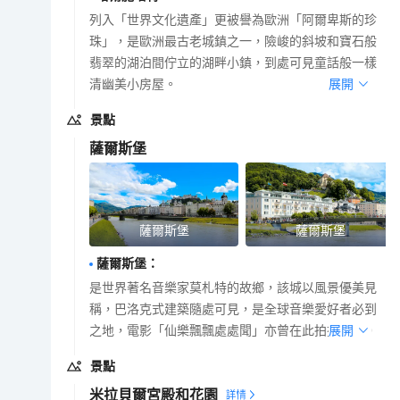
列入「世界文化遺產」更被譽為歐洲「阿爾卑斯的珍
珠」，是歐洲最古老城鎮之一，險峻的斜坡和寶石般
翡翠的湖泊間佇立的湖畔小鎮，到處可見童話般一樣
清幽美小房屋。
展開
景點
薩爾斯堡
薩爾斯堡
薩爾斯堡
薩爾斯堡
：
是世界著名音樂家莫札特的故鄉，該城以風景優美見
稱，巴洛克式建築隨處可見，是全球音樂愛好者必到
之地，電影「仙樂飄飄處處聞」亦曾在此拍攝外景。
展開
景點
米拉貝爾宮殿和花園