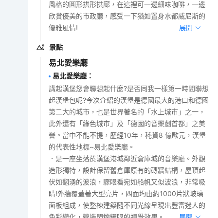
風格的圓形拱形拱廊，在這裡可一邊細味咖啡，一邊
欣賞優美的市政廳，感受一下猶如置身水都威尼斯的
優雅風情!
展開
景點
易北愛樂廳
易北愛樂廳
：
講起漢堡您會聯想起什麼?是否同我一樣第一時間聯想
起漢堡包呢?今次介紹的漢堡是德國最大的港口和德國
第二大的城市，也是世界著名的「水上城市」之一，
此外還有「綠色城市」及「德國的音樂劇首都」之美
譽。當中不能不提，歷經10年，秏資8 億歐元，漢堡
的代表性地標~易北愛樂廳。
．是一座坐落於漢堡港城鄰近倉庫城的音樂廳。外觀
造形獨特，設計保留舊倉庫原有的磚牆結構，屋頂起
伏如翻湧的波浪，驟眼看宛如船帆又似波浪，非常吸
睛!外牆覆蓋著大型亮片，四面均由約1000片狀玻璃
面板組成，使整棟建築隨不同光線呈現出豐富迷人的
色彩變化，營造閃爍耀眼的視覺效果。
展開