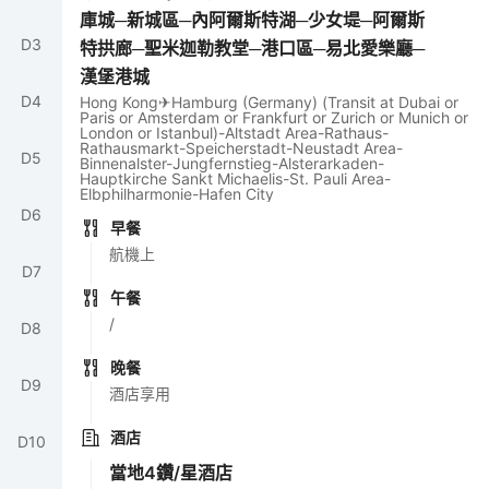
庫城─新城區─內阿爾斯特湖─少女堤─阿爾斯
D
3
特拱廊─聖米迦勒教堂─港口區─易北愛樂廳─
漢堡港城
D
4
Hong Kong✈Hamburg (Germany) (Transit at Dubai or
Paris or Amsterdam or Frankfurt or Zurich or Munich or
London or Istanbul)-Altstadt Area-Rathaus-
Rathausmarkt-Speicherstadt-Neustadt Area-
D
5
Binnenalster-Jungfernstieg-Alsterarkaden-
Hauptkirche Sankt Michaelis-St. Pauli Area-
Elbphilharmonie-Hafen City
D
6
早餐
航機上
D
7
午餐
/
D
8
晚餐
D
9
酒店享用
酒店
D
10
當地4鑽/星酒店