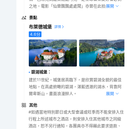
之地，電影「仙樂飄飄處處聞」亦曾在此拍攝外景。
展開
景點
布萊德城堡
4.6
分
碧湖旁城堡
碧湖城堡
：
建於11世紀，城堡居高臨下，是欣賞碧湖全貌的最佳
地點，在高處俯瞰的碧湖，湛藍透澈的湖水，背靠阿
爾卑斯山，畫面浪漫醉人。
展開
其他
#如遇當地特別節日或大型會議或旺季而不能安排入住
行程上所述城市之酒店，則安排入住其他城市之同級
酒店，恕不另行通知，各團員亦不得藉此要求退款、