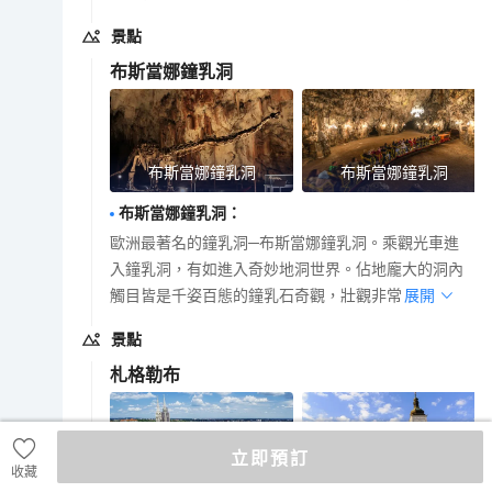
景點
布斯當娜鐘乳洞
布斯當娜鐘乳洞
布斯當娜鐘乳洞
布斯當娜鐘乳洞
：
歐洲最著名的鐘乳洞─布斯當娜鐘乳洞。乘觀光車進
入鐘乳洞，有如進入奇妙地洞世界。佔地龐大的洞內
觸目皆是千姿百態的鐘乳石奇觀，壯觀非常。
展開
景點
札格勒布
立即預訂
收藏
克羅地亞_札格勒布
克羅地亞_札格勒布_聖馬可教堂