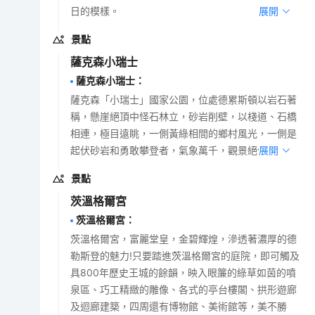
日的模樣。
展開
景點
薩克森小瑞士
薩克森小瑞士
：
薩克森「小瑞士」國家公園，位處德累斯頓以岩石著
稱，懸崖絕頂中怪石林立，砂岩削壁，以棧道、石橋
相連，極目遠眺，一側黃綠相間的鄉村風光，一側是
起伏砂岩和勇敢攀登者，氣象萬千，觀景絕佳。
展開
景點
茨溫格爾宮
茨溫格爾宮
：
茨溫格爾宮，富麗堂皇，金碧輝煌，滲透著濃厚的德
勒斯登的魅力!只要踏進茨溫格爾宮的庭院，即可觸及
具800年歷史王城的餘韻，映入眼簾的綠草如茵的噴
泉區、巧工精緻的雕像、各式的亭台樓閣、拱形遊廊
及迴廊建築，四周還有博物館、美術館等，美不勝