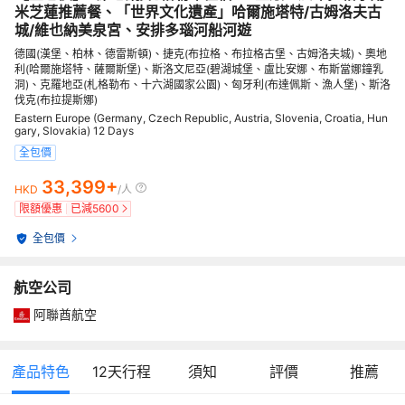
米芝蓮推薦餐、「世界文化遺產」哈爾施塔特/古姆洛夫古
城/維也納美泉宮、安排多瑙河船河遊
德國(漢堡、柏林、德雷斯頓)、捷克(布拉格、布拉格古堡、古姆洛夫城)、奧地
利(哈爾施塔特、薩爾斯堡)、斯洛文尼亞(碧湖城堡、盧比安娜、布斯當娜鐘乳
洞)、克羅地亞(札格勒布、十六湖國家公園)、匈牙利(布達佩斯、漁人堡)、斯洛
伐克(布拉提斯娜)
Eastern Europe (Germany, Czech Republic, Austria, Slovenia, Croatia, Hun
gary, Slovakia) 12 Days
全包價
33,399+
HKD
/人
限額優惠
已減
5600
全包價
航空公司
阿聯酋航空
產品特色
12
天行程
須知
評價
推薦