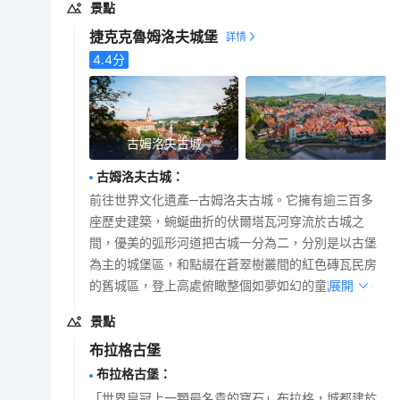
景點
捷克克魯姆洛夫城堡
4.4
分
古姆洛夫古城
古姆洛夫古城
：
前往世界文化遺產─古姆洛夫古城。它擁有逾三百多
座歷史建築，蜿蜒曲折的伏爾塔瓦河穿流於古城之
間，優美的弧形河道把古城一分為二，分別是以古堡
為主的城堡區，和點綴在蒼翠樹叢間的紅色磚瓦民房
的舊城區，登上高處俯瞰整個如夢如幻的童話小鎮。
展開
景點
布拉格古堡
布拉格古堡
：
「世界皇冠上一顆最名貴的寶石」布拉格，城都建於