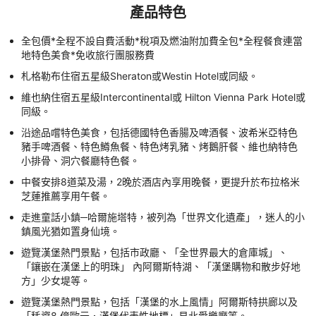
產品特色
全包價*全程不設自費活動*稅項及燃油附加費全包*全程餐食連當
地特色美食*免收旅行團服務費
札格勒布住宿五星級Sheraton或Westin Hotel或同級。
維也納住宿五星級Intercontinental或 Hilton Vienna Park Hotel或
同級。
沿途品嚐特色美食，包括德國特色香腸及啤酒餐、波希米亞特色
豬手啤酒餐、特色鱒魚餐、特色烤乳豬、烤鵝肝餐、維也納特色
小排骨、洞穴餐廳特色餐。
中餐安排8道菜及湯，2晚於酒店內享用晚餐，更提升於布拉格米
芝蓮推薦享用午餐。
走進童話小鎮─哈爾施塔特，被列為「世界文化遺產」，迷人的小
鎮風光猶如置身仙境。
遊覽漢堡熱門景點，包括市政廳、「全世界最大的倉庫城」、
「鑲嵌在漢堡上的明珠」 內阿爾斯特湖、「漢堡購物和散步好地
方」少女堤等。
遊覽漢堡熱門景點，包括「漢堡的水上風情」阿爾斯特拱廊以及
「秏資8 億歐元．漢堡代表性地標」易北愛樂廳等。