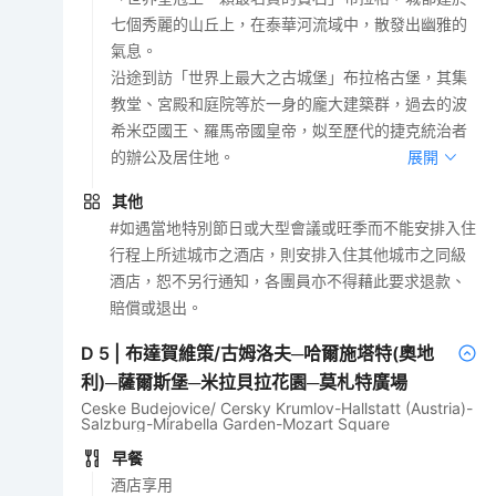
七個秀麗的山丘上，在泰華河流域中，散發出幽雅的
氣息。
沿途到訪「世界上最大之古城堡」布拉格古堡，其集
教堂、宮殿和庭院等於一身的龐大建築群，過去的波
希米亞國王、羅馬帝國皇帝，姒至歷代的捷克統治者
的辦公及居住地。
展開
其他
#如遇當地特別節日或大型會議或旺季而不能安排入住
行程上所述城市之酒店，則安排入住其他城市之同級
酒店，恕不另行通知，各團員亦不得藉此要求退款、
賠償或退出。
D
5
|
布達賀維策/古姆洛夫─哈爾施塔特(奧地
利)─薩爾斯堡─米拉貝拉花園─莫札特廣場
Ceske Budejovice/ Cersky Krumlov-Hallstatt (Austria)-
Salzburg-Mirabella Garden-Mozart Square
早餐
酒店享用