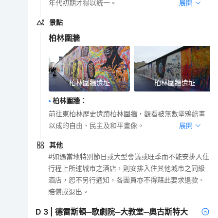
年代初期才得以統一。
展開
景點
柏林圍牆
柏林圍牆遺址
柏林圍牆遺址
柏林圍牆
：
前往東柏林歷史遺蹟柏林圍牆，觀看被無數塗鴉繪畫
以成的自由、民主及和平畫像。
展開
其他
#如遇當地特別節日或大型會議或旺季而不能安排入住
行程上所述城市之酒店，則安排入住其他城市之同級
酒店，恕不另行通知，各團員亦不得藉此要求退款、
賠償或退出。
D
3
|
德雷斯頓─歌劇院─大教堂─奧古斯特大