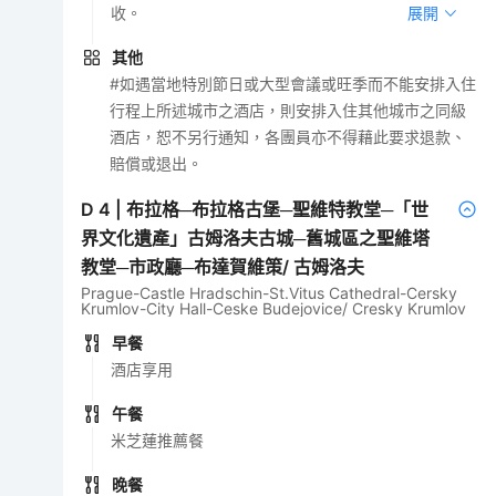
收。
展開
其他
#如遇當地特別節日或大型會議或旺季而不能安排入住
行程上所述城市之酒店，則安排入住其他城市之同級
酒店，恕不另行通知，各團員亦不得藉此要求退款、
賠償或退出。
D
4
|
布拉格─布拉格古堡─聖維特教堂─「世
界文化遺產」古姆洛夫古城─舊城區之聖維塔
教堂─市政廳─布達賀維策/ 古姆洛夫
Prague-Castle Hradschin-St.Vitus Cathedral-Cersky
Krumlov-City Hall-Ceske Budejovice/ Cresky Krumlov
早餐
酒店享用
午餐
米芝蓮推薦餐
晚餐