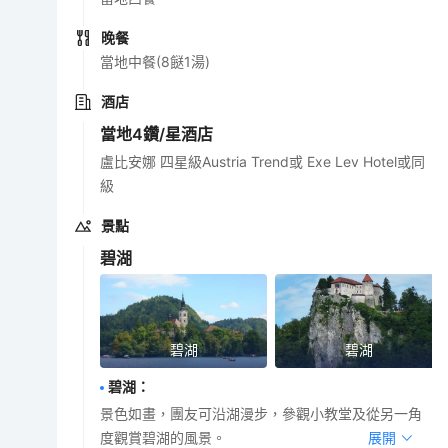
晚餐
當地中餐(8餸1湯)
酒店
當地4鑽/星酒店
盧比安娜 四星級Austria Trend或 Exe Lev Hotel或同
級
景點
碧湖
碧湖
碧湖
碧湖
：
景色如畫，團友可沿湖漫步，參觀小教堂及從另一角
度觀賞碧湖的風景。
展開