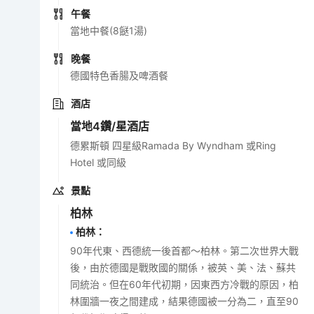
午餐
當地中餐(8餸1湯)
晚餐
德國特色香腸及啤酒餐
酒店
當地4鑽/星酒店
德累斯頓 四星級Ramada By Wyndham 或Ring
Hotel 或同級
景點
柏林
柏林
：
90年代東、西德統一後首都～柏林。第二次世界大戰
後，由於德國是戰敗國的關係，被英、美、法、蘇共
同統治。但在60年代初期，因東西方冷戰的原因，柏
林圍牆一夜之間建成，結果德國被一分為二，直至90