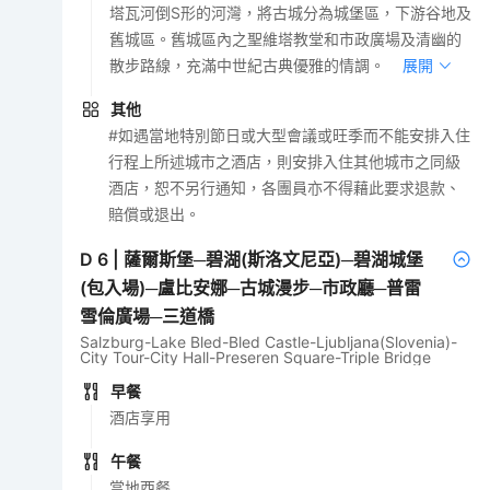
塔瓦河倒S形的河灣，將古城分為城堡區，下游谷地及
舊城區。舊城區內之聖維塔教堂和市政廣場及清幽的
散步路線，充滿中世紀古典優雅的情調。
展開
其他
#如遇當地特別節日或大型會議或旺季而不能安排入住
行程上所述城市之酒店，則安排入住其他城市之同級
酒店，恕不另行通知，各團員亦不得藉此要求退款、
賠償或退出。
D
6
|
薩爾斯堡─碧湖(斯洛文尼亞)─碧湖城堡
(包入場)─盧比安娜─古城漫步─市政廳─普雷
雪倫廣場─三道橋
Salzburg-Lake Bled-Bled Castle-Ljubljana(Slovenia)-
City Tour-City Hall-Preseren Square-Triple Bridge
早餐
酒店享用
午餐
當地西餐