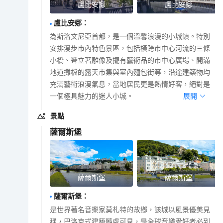
盧比安娜
盧比安娜
盧比安娜
：
為斯洛文尼亞首都，是一個溫馨浪漫的小城鎮。特別
安排漫步市內特色景區，包括橫跨市中心河流的三條
小橋、聳立著雕像及擺有藝術品的市中心廣場、開滿
地道攤檔的露天市集與室內麵包街等，沿途建築物均
充滿藝術浪漫氣息，當地居民更是熱情好客，絕對是
一個極具魅力的迷人小城。
展開
景點
薩爾斯堡
薩爾斯堡
薩爾斯堡
薩爾斯堡
：
是世界著名音樂家莫札特的故鄉，該城以風景優美見
稱，巴洛克式建築隨處可見，是全球音樂愛好者必到