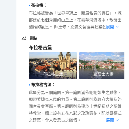
布拉格
：
布拉格被譽為「世界皇冠上一顆最名貴的寶石」，城
都建於七個秀麗的山丘上，在泰華河流域中，散發出
幽雅的氣息。 師重修，充滿文藝復興建築色彩。
展開
景點
布拉格古堡
布拉格古堡
查理士大橋
布拉格古堡
：
此堡分為三個庭園。第一庭園滿佈栩栩如生之雕像，
顯現著捷克人民的力量。第二庭園則為政府大樓及外
國官員會客廳。第三庭園則為建於十世紀初期之聖維
特教堂，牆上設有五花八彩之玫瑰窗花，配以哥德式
之建築，令人發思古之幽情。
展開