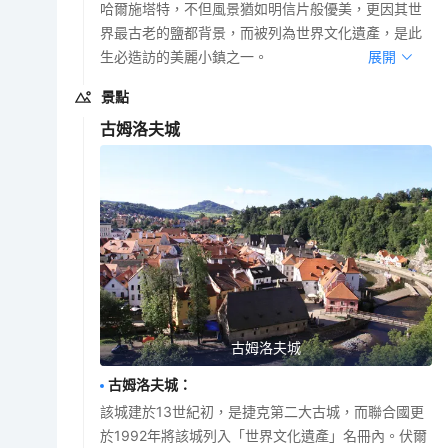
哈爾施塔特，不但風景猶如明信片般優美，更因其世
界最古老的鹽都背景，而被列為世界文化遺產，是此
生必造訪的美麗小鎮之一。
展開
景點
古姆洛夫城
古姆洛夫城
古姆洛夫城
：
該城建於13世紀初，是捷克第二大古城，而聯合國更
於1992年將該城列入「世界文化遺產」名冊內。伏爾