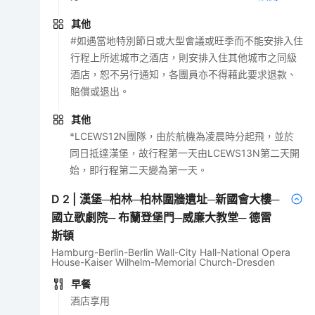
其他
#如遇當地特別節日或大型會議或旺季而不能安排入住
行程上所述城市之酒店，則安排入住其他城市之同級
酒店，恕不另行通知，各團員亦不得藉此要求退款、
賠償或退出。
其他
*LCEWS12N團隊，由於航機為凌晨時分起飛，並於
同日抵達漢堡，故行程第一天由LCEWS13N第二天開
始，即行程第二天變為第一天。
D
2
|
漢堡─柏林─柏林圍牆遺址─新國會大樓─
國立歌劇院─ 布蘭登堡門─威廉大教堂─ 德雷
斯頓
Hamburg-Berlin-Berlin Wall-City Hall-National Opera
House-Kaiser Wilhelm-Memorial Church-Dresden
早餐
酒店享用