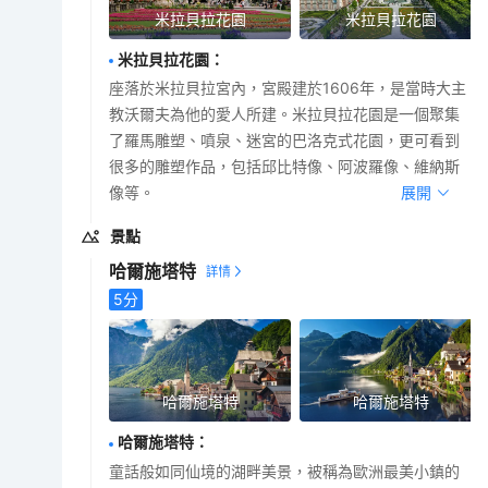
米拉貝拉花園
米拉貝拉花園
米拉貝拉花園
：
座落於米拉貝拉宮內，宮殿建於1606年，是當時大主
教沃爾夫為他的愛人所建。米拉貝拉花園是一個聚集
了羅馬雕塑、噴泉、迷宮的巴洛克式花園，更可看到
很多的雕塑作品，包括邱比特像、阿波羅像、維納斯
像等。
展開
景點
哈爾施塔特
5
分
哈爾施塔特
哈爾施塔特
哈爾施塔特
：
童話般如同仙境的湖畔美景，被稱為歐洲最美小鎮的