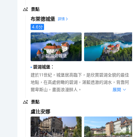
景點
布萊德城堡
4.6
分
碧湖旁城堡
碧湖城堡
：
建於11世紀，城堡居高臨下，是欣賞碧湖全貌的最佳
地點，在高處俯瞰的碧湖，湛藍透澈的湖水，背靠阿
爾卑斯山，畫面浪漫醉人。
展開
景點
盧比安娜