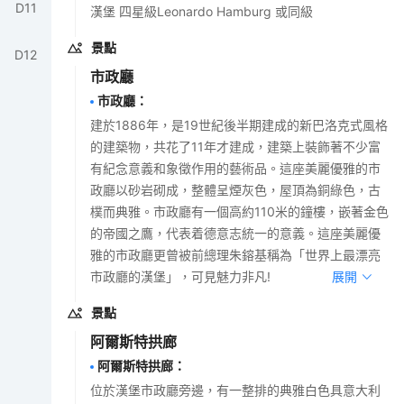
D
11
漢堡 四星級Leonardo Hamburg 或同級
景點
D
12
市政廳
市政廳
：
建於1886年，是19世紀後半期建成的新巴洛克式風格
的建築物，共花了11年才建成，建築上裝飾著不少富
有紀念意義和象徵作用的藝術品。這座美麗優雅的市
政廳以砂岩砌成，整體呈煙灰色，屋頂為銅綠色，古
樸而典雅。市政廳有一個高約110米的鐘樓，嵌著金色
的帝國之鷹，代表着德意志統一的意義。這座美麗優
雅的市政廳更曾被前總理朱鎔基稱為「世界上最漂亮
市政廳的漢堡」，可見魅力非凡!
展開
景點
阿爾斯特拱廊
阿爾斯特拱廊
：
位於漢堡市政廳旁邊，有一整排的典雅白色具意大利