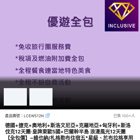
產品團號：
LCEWS12N
已售
100+
人
德國+捷克+奧地利+斯洛文尼亞+克羅地亞+匈牙利+斯洛
伐克12天團·皇牌東歐5國+巴爾幹半島 浪漫風光12天團
【全包價】~維也納/札格勒布住宿五*星級、於布拉格享用