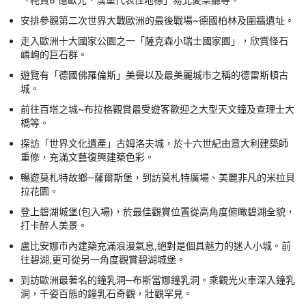
安排參觀第二次世界大戰歐洲的最後戰場~德國柏林及圍牆遺址。
走入歐洲十大國家公園之一「薩克森小瑞士國家園」，欣賞怪石
嶙峋的巨石群。
遊覽有「德國佛羅倫斯」美譽以及最美麗城市之稱的德雷斯頓古
城。
前往百塔之城~布拉格觀賞最受遊客歡迎之大型天文鐘及查理士大
橋等。
探訪「世界文化遺產」古姆洛夫城，於十六世紀由意大利建築師
重修，充滿文藝復興建築色彩。
暢遊莫札特故鄉─薩爾斯堡，到訪莫札特廣場、美麗非凡的米拉貝
拉花園。
登上碧湖城堡(包入場)，於最佳觀賞位置從高角度俯瞰碧湖全貌，
打卡醉人美景。
盧比安娜市內建築充滿浪漫氣息,絕對是個具魅力的迷人小城。前
往碧湖,更可從另一角度觀賞碧湖城堡。
到訪歐洲最著名的鐘乳洞─布斯當娜鐘乳洞。乘觀光火車深入鐘乳
洞，千姿百態的鐘乳石奇觀，壯觀罕見。