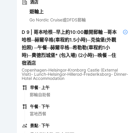
酒店
遊輪上
Go Nordic Cruise或DFDS郵輪
D
9
|
哥本哈根─早上約10:00離開郵輪 ─哥本
哈根─赫爾辛格(車程約1.5小時)─克倫堡(外觀
拍照) ─午餐─赫爾辛格─希勒勒(車程約1小
時)─費德烈城堡* (包入場) (2小時)─晚餐 ─住
宿酒店
Copenhagen-Helsingor-Kronborg Castle (External
Visit)- Lunch-Helsingor-Hillerod-Frederiksborg- Dinner-
Hotel Accommodation
早餐
· 上午
郵輪自助餐
午餐
· 下午
當地西餐
景點
· 下午