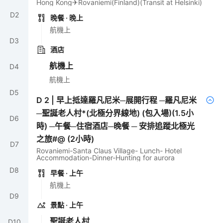
Hong Kong✈Rovaniemi(Finland)(Transit at Helsinki)
D
2
晚餐
· 晚上
航機上
D
3
酒店
航機上
D
4
航機上
D
5
D
2
|
早上抵達羅凡尼米─展開行程 ─羅凡尼米
─聖誕老人村*(北極分界線地) (包入場)(1.5小
D
6
時) ─午餐─住宿酒店─晚餐 ─ 安排追蹤北極光
之旅#@ (2小時)
D
7
Rovaniemi-Santa Claus Village- Lunch- Hotel
Accommodation-Dinner-Hunting for aurora
D
8
早餐
· 上午
航機上
D
9
景點
· 上午
聖誕老人村
D
10