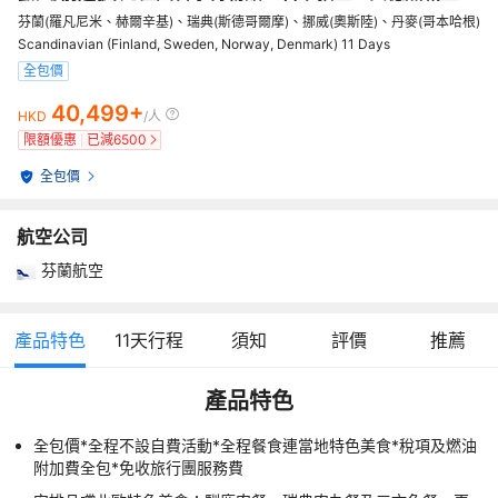
芬蘭(羅凡尼米、赫爾辛基)、瑞典(斯德哥爾摩)、挪威(奧斯陸)、丹麥(哥本哈根)
Scandinavian (Finland, Sweden, Norway, Denmark) 11 Days
全包價
40,499+
HKD
/人
限額優惠
已減
6500
全包價
航空公司
芬蘭航空
產品特色
11
天行程
須知
評價
推薦
產品特色
全包價*全程不設自費活動*全程餐食連當地特色美食*稅項及燃油
附加費全包*免收旅行團服務費