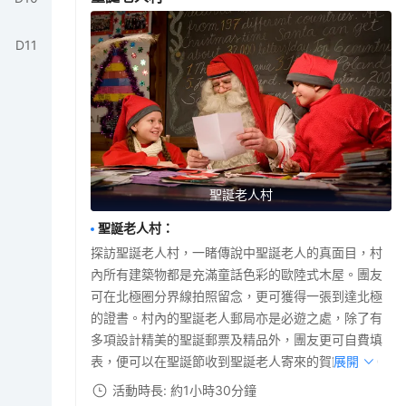
D
11
聖誕老人村
聖誕老人村
：
探訪聖誕老人村，一睹傳說中聖誕老人的真面目，村
內所有建築物都是充滿童話色彩的歐陸式木屋。團友
可在北極圈分界線拍照留念，更可獲得一張到達北極
的證書。村內的聖誕老人郵局亦是必遊之處，除了有
多項設計精美的聖誕郵票及精品外，團友更可自費填
表，便可以在聖誕節收到聖誕老人寄來的賀節信件。
展開
活動時長: 約1小時30分鐘