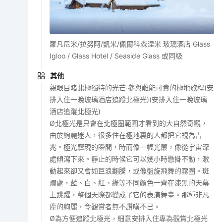
羅凡尼米/拉努阿/凱米/佩爾科森涅米 玻璃酒店 Glass
Igloo / Glass Hotel / Seaside Glass 或同級
其他
親眼目睹北極獨特的光芒‧參與難能可貴的極地旅程(安
排入住一晚玻璃酒店追蹤北極光)(安排入住一晚玻璃
酒店追蹤北極光)
Ø北極光是只會在北極圈範圍才看到的大自然奇觀，
由於絢麗迷人，很多住在極地裏的人都把它視為吉
兆。極光驟現的瞬間，時而像一幅光簾，像從宇宙深
處傾瀉下來。靜止的時候它可以幾小時懸掛不動，激
動起來卻又會如巨浪翻騰，或像盤旋飛舞的霧圈。斑
斕處，藍、白、紅、綠等不同顏色一齊在漆黑的天幕
上跳躍，整個天際都變成了它的表演舞臺。那種非凡
塵的絢麗，令觀賞者無不讚嘆不已。
Ø為方便追蹤北極光，細意安排入住專為觀賞北極光