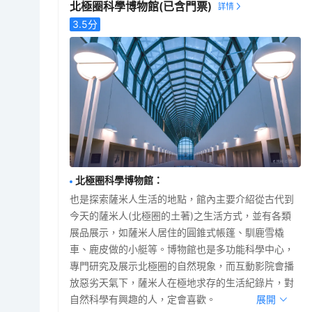
北極圈科學博物館
(已含門票)
3.5
分
北極圈科學博物館
：
也是探索薩米人生活的地點，館內主要介紹從古代到
今天的薩米人(北極圈的土著)之生活方式，並有各類
展品展示，如薩米人居住的圓錐式帳篷、馴鹿雪橇
車、鹿皮做的小艇等。博物館也是多功能科學中心，
專門研究及展示北極圈的自然現象，而互動影院會播
放惡劣天氣下，薩米人在極地求存的生活紀錄片，對
自然科學有興趣的人，定會喜歡。
展開