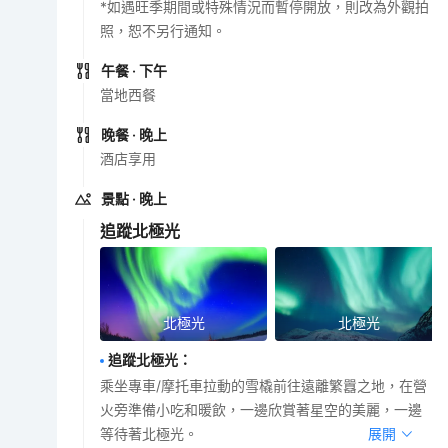
*如遇旺季期間或特殊情況而暫停開放，則改為外觀拍
照，恕不另行通知。
午餐
· 下午
當地西餐
晚餐
· 晚上
酒店享用
景點
· 晚上
追蹤北極光
北極光
北極光
追蹤北極光
：
乘坐專車/摩托車拉動的雪橇前往遠離繁囂之地，在營
火旁準備小吃和暖飲，一邊欣賞著星空的美麗，一邊
等待著北極光。
展開