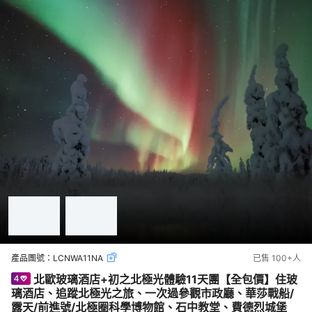
產品團號：
LCNWA11NA
已售
100+
人
北歐玻璃酒店+初之北極光體驗11天團【全包價】住玻
璃酒店、追蹤北極光之旅、一次過參觀市政廳、華莎戰船/
露天/前進號/北極圈科學博物館、石中教堂、費德烈城堡