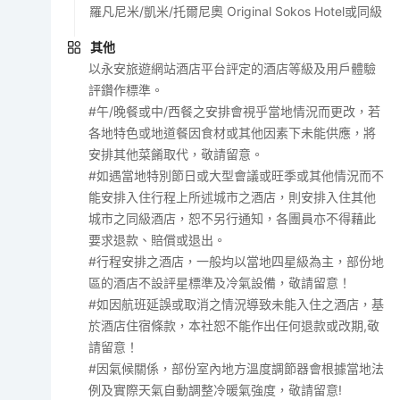
羅凡尼米/凱米/托爾尼奧 Original Sokos Hotel或同級
其他
以永安旅遊網站酒店平台評定的酒店等級及用戶體驗
評鑽作標準。
#午/晚餐或中/西餐之安排會視乎當地情況而更改，若
各地特色或地道餐因食材或其他因素下未能供應，將
安排其他菜餚取代，敬請留意。
#如遇當地特別節日或大型會議或旺季或其他情況而不
能安排入住行程上所述城市之酒店，則安排入住其他
城市之同級酒店，恕不另行通知，各團員亦不得藉此
要求退款、賠償或退出。
#行程安排之酒店，一般均以當地四星級為主，部份地
區的酒店不設評星標準及冷氣設備，敬請留意！
#如因航班延誤或取消之情況導致未能入住之酒店，基
於酒店住宿條款，本社恕不能作出任何退款或改期,敬
請留意！
#因氣候關係，部份室內地方溫度調節器會根據當地法
例及實際天氣自動調整冷暖氣強度，敬請留意!