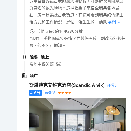
這是全世界最古老的露天博物館，亦是斯德哥爾摩最
負盛名的觀光勝地。這裡收集了來自全瑞典各地農
莊、房屋建築及古老街道，在這可看到瑞典的傳統生
活方式和工作情況，是個「活生生的」動態博物館。
展開
活動時長: 約1小時30分鐘
*如遇旺季期間或特殊情況而暫停開放，則改為外觀拍
照，恕不另行通知。
晚餐
· 晚上
當地中餐(8餸1湯)
酒店
斯堪迪克艾維克酒店(Scandic Alvik)
4.6
分
高檔型