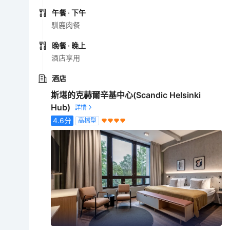
午餐
· 下午
馴鹿肉餐
晚餐
· 晚上
酒店享用
酒店
斯堪的克赫爾辛基中心(Scandic Helsinki
Hub)
4.6
分
高檔型