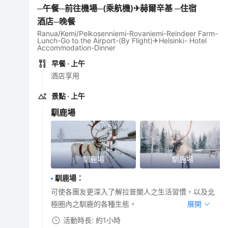
─午餐─前往機場─(乘航機)✈赫爾辛基 ─住宿
酒店─晚餐
Ranua/Kemi/Pelkosenniemi-Rovaniemi-Reindeer Farm-
Lunch-Go to the Airport-(By Flight)✈Helsinki- Hotel
Accommodation-Dinner
早餐
· 上午
酒店享用
景點
· 上午
馴鹿場
馴鹿場
馴鹿場
馴鹿場
：
可使各團友更深入了解拉普闌人之生活習慣，以及北
極圈內之馴鹿的各種生態。
展開
活動時長: 約1小時