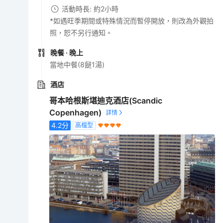
活動時長: 約2小時
*如遇旺季期間或特殊情況而暫停開放，則改為外觀拍
照，恕不另行通知。
晚餐
· 晚上
當地中餐(8餸1湯)
酒店
哥本哈根斯堪迪克酒店(Scandic
Copenhagen)
4.2
分
高檔型