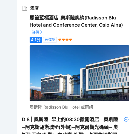
酒店
麗笙藍標酒店-奧斯陸奧納(Radisson Blu
Hotel and Conference Center, Oslo Alna)
4.1
分
高檔型
奧斯陸 Radisson Blu Hotel 或同級
D
8
|
奧斯陸─早上約08:30離開酒店 ─奧斯陸
─阿克斯胡斯城堡(外觀)─阿克爾觀光碼頭─ 奧