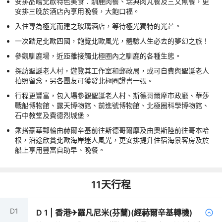
安排品嚐北歐特色美食：馴鹿肉餐、瑞典肉丸餐及三文魚餐，更
安排三晚於酒店內享用晚餐，大飽口福。
入住專為極光而建之玻璃酒店，等待極光獨特的光芒。
一次踏足北歐四國，飽覽北歐風光，體驗人生必去的夢幻之旅！
參觀馴鹿場，近距離接觸北極圈內之馴鹿的各種生態。
探訪聖誕老人村，遊覽其工作室和郵政局，或可自費與聖誕老人
拍照留念，另各團友可獲發北極圈證書一張。
行程更豐富，包入場參觀聖誕老人村、斯德哥爾摩市政廳、華莎
戰船博物館、露天博物館、前進號博物館、北極圈科學博物館、
石中教堂及費德烈城堡。
乘搭豪華郵輪由赫爾辛基前往斯德哥爾摩及由奧斯陸前往哥本哈
根，沿途欣賞北歐海岸迷人風光，更安排提升住宿海景客房及於
船上享用豐富自助早、晚餐。
11
天行程
D
1
D
1
|
香港✈羅凡尼米(芬蘭)(經赫爾辛基轉機)