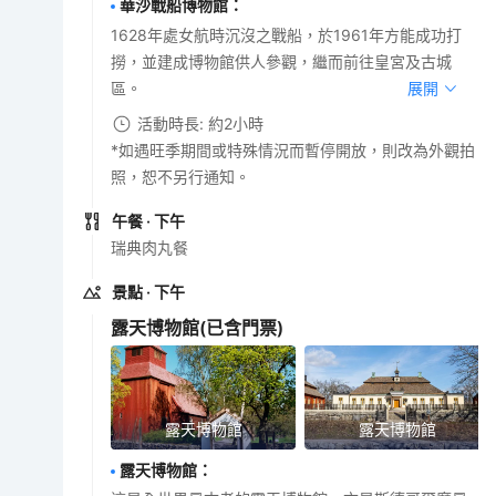
華沙戰船博物館
：
1628年處女航時沉沒之戰船，於1961年方能成功打
撈，並建成博物館供人參觀，繼而前往皇宮及古城
區。
展開
活動時長: 約2小時
*如遇旺季期間或特殊情況而暫停開放，則改為外觀拍
照，恕不另行通知。
午餐
· 下午
瑞典肉丸餐
景點
· 下午
露天博物館
(已含門票)
露天博物館
露天博物館
露天博物館
：