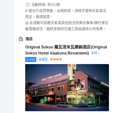
活動時長: 約2小時
# 極光乃自然現象，出現與否，須視乎當時天氣情況
而定，敬請留意。
@ 此活動可因應天氣或其他狀況而乘坐專車/摩托車拉
動雪橇前往，最終安排的交通工具由接待公司為準。
酒店
Original Sokos 羅瓦涅米瓦庫納酒店(Original
Sokos Hotel Vaakuna Rovaniemi)
3.9
分
高檔型