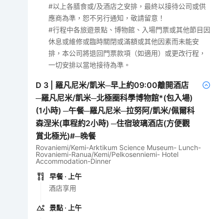
#以上各膳食或/及酒店之安排，最終以接待公司或供
應商為準，恕不另行通知，敬請留意！
#行程中各旅遊景點、博物館、入場門票或其他節目因
休息或維修或臨時關閉或滿額或其他因素而未能安
排，本公司將退回門票款項（如適用）或更改行程，
一切安排以當地接待為準。
D
3
|
羅凡尼米/凱米─早上約09:00離開酒店
─羅凡尼米/凱米─北極圈科學博物館*(包入場)
(1小時) ─午餐─羅凡尼米─拉努阿/凱米/佩爾科
森涅米(車程約2小時) ─住宿玻璃酒店(方便觀
賞北極光)#─晚餐
Rovaniemi/Kemi-Arktikum Science Museum- Lunch-
Rovaniemi-Ranua/Kemi/Pelkosenniemi- Hotel
Accommodation-Dinner
早餐
· 上午
酒店享用
景點
· 上午