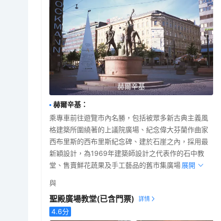
赫爾辛基
赫爾辛基
：
乘專車前往遊覽市內名勝，包括被眾多新古典主義風
格建築所圍繞著的上議院廣場、紀念偉大芬蘭作曲家
西布里斯的西布里斯紀念碑、建於石崖之內，採用最
新穎設計，為1969年建築師設計之代表作的石中教
堂、售賣鮮花蔬果及手工藝品的舊市集廣場。
展開
與
聖殿廣場教堂
(已含門票)
4.6
分