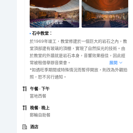
石中教堂
石中教堂
：
於1969年竣工，教堂修建於一個巨大的岩石之內，教
堂頂部建有玻璃的頂棚，實現了自然採光的技術。由
於教堂的外牆就是岩石本身，音響效果極佳，因此經
常被租借舉辦音樂會。
展開
*如遇旺季期間或特殊情況而暫停開放，則改為外觀拍
照，恕不另行通知。
午餐
· 下午
當地西餐
晚餐
· 晚上
郵輪自助餐
酒店