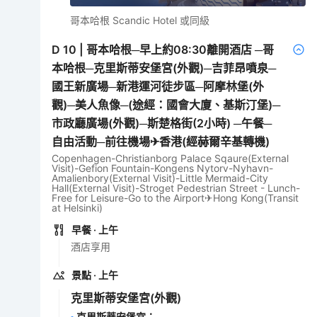
哥本哈根 Scandic Hotel 或同級
D
10
|
哥本哈根─早上約08:30離開酒店 ─哥
本哈根─克里斯蒂安堡宮(外觀)─吉菲昂噴泉─
國王新廣場─新港運河徒步區─阿摩林堡(外
觀)─美人魚像─(途經：國會大廈、基斯汀堡)─
市政廳廣場(外觀)─斯楚格街(2小時) ─午餐─
自由活動─前往機場✈香港(經赫爾辛基轉機)
Copenhagen-Christianborg Palace Sqaure(External
Visit)-Gefion Fountain-Kongens Nytorv-Nyhavn-
Amalienbory(External Visit)-Little Mermaid-City
Hall(External Visit)-Stroget Pedestrian Street - Lunch-
Free for Leisure-Go to the Airport✈Hong Kong(Transit
at Helsinki)
早餐
· 上午
酒店享用
景點
· 上午
克里斯蒂安堡宮
(外觀)
克里斯蒂安堡宮
：