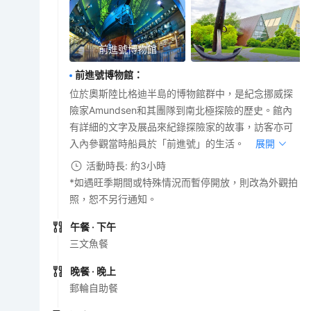
前進號博物館
前進號博物館
：
位於奧斯陸比格迪半島的博物館群中，是紀念挪威探
險家Amundsen和其團隊到南北極探險的歷史。館內
有詳細的文字及展品來紀錄探險家的故事，訪客亦可
入內參觀當時船員於「前進號」的生活。
展開
活動時長: 約3小時
*如遇旺季期間或特殊情況而暫停開放，則改為外觀拍
照，恕不另行通知。
午餐
· 下午
三文魚餐
晚餐
· 晚上
郵輪自助餐