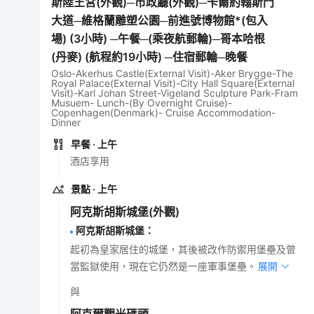
斯陸王宮(外觀)─市政廳(外觀)─卡爾約翰斯門
大道─維格蘭雕塑公園─前進號博物館*(包入
場) (3小時) ─午餐─(乘夜航郵輪)─哥本哈根
(丹麥) (航程約19小時) ─住宿郵輪─晚餐
Oslo-Akerhus Castle(External Visit)-Aker Brygge-The
Royal Palace(External Visit)-City Hall Square(External
Visit)-Karl Johan Street-Vigeland Sculpture Park-Fram
Musuem- Lunch-(By Overnight Cruise)-
Copenhagen(Denmark)- Cruise Accommodation-
Dinner
早餐
· 上午
酒店享用
景點
· 上午
阿克斯胡斯城堡
(外觀)
阿克斯胡斯城堡
：
起初為皇家居住的城堡，其後被改作防禦用堡壘及曾
當監獄使用，現在它仍然是一座軍事堡壘。
展開
與