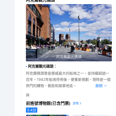
阿克爾觀光碼頭
阿克爾觀光碼頭
阿克爾觀光碼頭
：
阿克爾碼頭曾是挪威最大的船塢之一，並持續超過一
百年。1982年船塢停用後，便重新規劃，現時是一個
熱門的購物、餐飲和娛樂地區。
展開
與
前進號博物館
(已含門票)
3.4
分