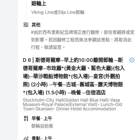
遊輪上
Viking Line或Silja Line郵輪
其他
#由於西布里斯紀念碑現正進行翻修，部份景觀將或受
到影響。若因翻修工程而無法參觀該景點，將取消此
行程，敬請留意。
D
6
|
斯德哥爾摩─早上約10:00離開郵輪 ─斯
德哥爾摩─市政廳*(黃金大廳、藍色大廳)(包入
場)─華沙戰船博物館*(包入場)─皇宮(外觀拍
照) (2小時) ─午餐─古城─舊城區─露天博物館
*(包入場) (1.5小時) ─晚餐 ─住宿酒店
Stockholm-City Hall(Golden Hall-Blue Hall)-Vasa
Museum-Royal Palace(External Visit)- Lunch-Old
Town-Skansen- Dinner-Hotel Accommodation
早餐
· 上午
郵輪自助餐
景點
· 上午