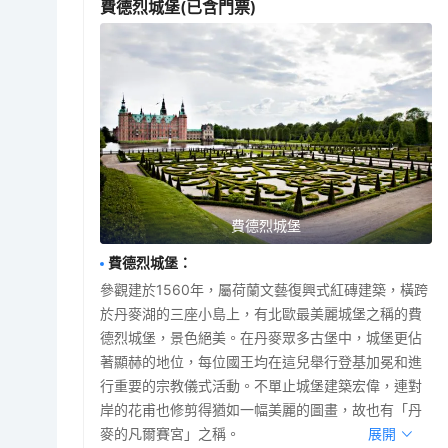
費德烈城堡
(已含門票)
費德烈城堡
費德烈城堡
：
參觀建於1560年，屬荷蘭文藝復興式紅磚建築，橫跨
於丹麥湖的三座小島上，有北歐最美麗城堡之稱的費
德烈城堡，景色絕美。在丹麥眾多古堡中，城堡更佔
著顯赫的地位，每位國王均在這兒舉行登基加冕和進
行重要的宗教儀式活動。不單止城堡建築宏偉，連對
岸的花甫也修剪得猶如一幅美麗的圖畫，故也有「丹
麥的凡爾賽宮」之稱。
展開