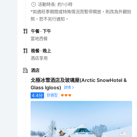
活動時長: 約1小時
*如遇旺季期間或特殊情況而暫停開放，則改為外觀拍
照，恕不另行通知。
午餐
· 下午
當地西餐
晚餐
· 晚上
酒店享用
酒店
北極冰雪酒店及玻璃屋(Arctic SnowHotel &
Glass Igloos)
4.4
分
舒適型