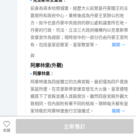
前身為哥本哈根城堡，經歷大火前曾是丹麥國王的主
要居所和政府中心，重修後成為丹麥王室辦公的地
方，如今也是丹麥中央政府的辦公處和議會所在地。
丹麥的行政、司法、立法三大政府機構均以克里斯蒂
安堡宮作為總部；現時宮中的一部分仍由丹麥王室所
有，包括皇家迎賓室、皇家教堂等。
展開
與
阿摩林堡
(外觀)
阿摩林堡
：
阿摩林堡為四座獨立的古典宮殿，最初僅為四戶貴族
家庭所建，在克里斯蒂安堡宮發生大火後，皇室便陸
續買下了宮殿並遷入其殿居住。雖然四座宮殿外觀大
致相同，但內部則有著不同的格局。現時每天都有皇
家侍衛於阿摩林堡進行交接儀式。
展開
與
立即預訂
收藏
美人魚