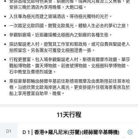
安排品嚐北歐特色美食：馴鹿肉餐、瑞典肉丸餐及三文魚餐，更
安排三晚於酒店內享用晚餐，大飽口福。
入住專為極光而建之玻璃酒店，等待極光獨特的光芒。
一次踏足北歐四國，飽覽北歐風光，體驗人生必去的夢幻之旅！
參觀馴鹿場，近距離接觸北極圈內之馴鹿的各種生態。
探訪聖誕老人村，遊覽其工作室和郵政局，或可自費與聖誕老人
拍照留念，另各團友可獲發北極圈證書一張。
行程更豐富，包入場參觀聖誕老人村、斯德哥爾摩市政廳、華莎
戰船博物館、露天博物館、前進號博物館、北極圈科學博物館、
石中教堂及費德烈城堡。
乘搭豪華郵輪由赫爾辛基前往斯德哥爾摩及由奧斯陸前往哥本哈
根，沿途欣賞北歐海岸迷人風光，更安排提升住宿海景客房及於
船上享用豐富自助早、晚餐。
11
天行程
D
1
D
1
|
香港✈羅凡尼米(芬蘭)(經赫爾辛基轉機)