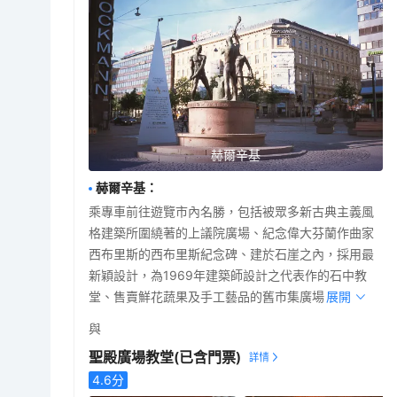
赫爾辛基
赫爾辛基
：
乘專車前往遊覽市內名勝，包括被眾多新古典主義風
格建築所圍繞著的上議院廣場、紀念偉大芬蘭作曲家
西布里斯的西布里斯紀念碑、建於石崖之內，採用最
新穎設計，為1969年建築師設計之代表作的石中教
堂、售賣鮮花蔬果及手工藝品的舊市集廣場。
展開
與
聖殿廣場教堂
(已含門票)
4.6
分