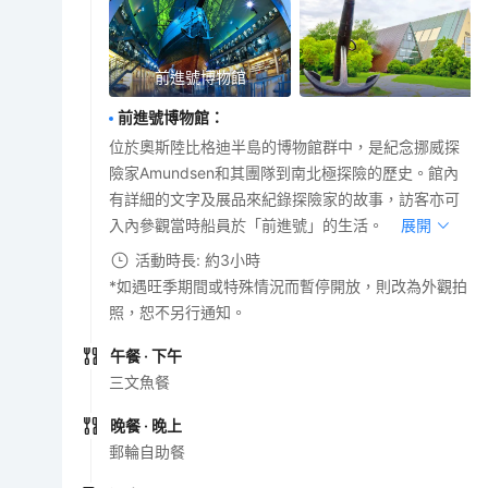
前進號博物館
前進號博物館
：
位於奧斯陸比格迪半島的博物館群中，是紀念挪威探
險家Amundsen和其團隊到南北極探險的歷史。館內
有詳細的文字及展品來紀錄探險家的故事，訪客亦可
入內參觀當時船員於「前進號」的生活。
展開
活動時長: 約3小時
*如遇旺季期間或特殊情況而暫停開放，則改為外觀拍
照，恕不另行通知。
午餐
· 下午
三文魚餐
晚餐
· 晚上
郵輪自助餐