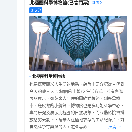
北極圈科學博物館
(已含門票)
3.5
分
北極圈科學博物館
：
也是探索薩米人生活的地點，館內主要介紹從古代到
今天的薩米人(北極圈的土著)之生活方式，並有各類
展品展示，如薩米人居住的圓錐式帳篷、馴鹿雪橇
車、鹿皮做的小艇等。博物館也是多功能科學中心，
專門研究及展示北極圈的自然現象，而互動影院會播
放惡劣天氣下，薩米人在極地求存的生活紀錄片，對
自然科學有興趣的人，定會喜歡。
展開