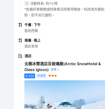
活動時長: 約1小時
*如遇旺季期間或特殊情況而暫停開放，則改為外觀拍
照，恕不另行通知。
午餐
· 下午
當地西餐
晚餐
· 晚上
酒店享用
酒店
北極冰雪酒店及玻璃屋(Arctic SnowHotel &
Glass Igloos)
4.4
分
舒適型