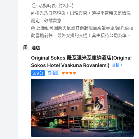
活動時長: 約2小時
# 極光乃自然現象，出現與否，須視乎當時天氣情況
而定，敬請留意。
@ 此活動可因應天氣或其他狀況而乘坐專車/摩托車拉
動雪橇前往，最終安排的交通工具由接待公司為準。
酒店
Original Sokos 羅瓦涅米瓦庫納酒店(Original
Sokos Hotel Vaakuna Rovaniemi)
3.9
分
高檔型