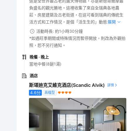
這是全世界最古老的露天博物館，亦是斯德哥爾摩最
負盛名的觀光勝地。這裡收集了來自全瑞典各地農
莊、房屋建築及古老街道，在這可看到瑞典的傳統生
活方式和工作情況，是個「活生生的」動態博物館。
展開
活動時長: 約1小時30分鐘
*如遇旺季期間或特殊情況而暫停開放，則改為外觀拍
照，恕不另行通知。
晚餐
· 晚上
當地中餐(8餸1湯)
酒店
斯堪迪克艾維克酒店(Scandic Alvik)
4.6
分
高檔型