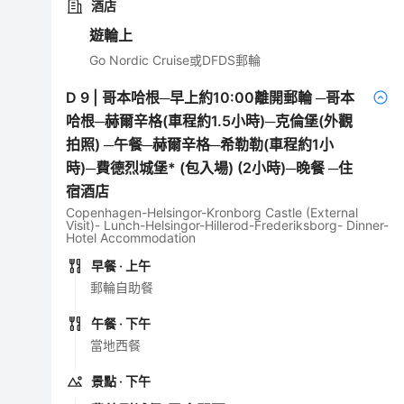
酒店
遊輪上
Go Nordic Cruise或DFDS郵輪
D
9
|
哥本哈根─早上約10:00離開郵輪 ─哥本
哈根─赫爾辛格(車程約1.5小時)─克倫堡(外觀
拍照) ─午餐─赫爾辛格─希勒勒(車程約1小
時)─費德烈城堡* (包入場) (2小時)─晚餐 ─住
宿酒店
Copenhagen-Helsingor-Kronborg Castle (External
Visit)- Lunch-Helsingor-Hillerod-Frederiksborg- Dinner-
Hotel Accommodation
早餐
· 上午
郵輪自助餐
午餐
· 下午
當地西餐
景點
· 下午