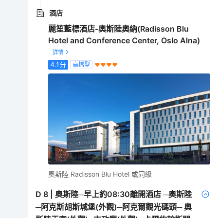
酒店
麗笙藍標酒店-奧斯陸奧納(Radisson Blu
Hotel and Conference Center, Oslo Alna)
4.1
分
高檔型
奧斯陸 Radisson Blu Hotel 或同級
D
8
|
奧斯陸─早上約08:30離開酒店 ─奧斯陸
─阿克斯胡斯城堡(外觀)─阿克爾觀光碼頭─ 奧