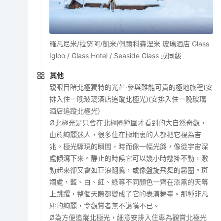
羅凡尼米/拉努阿/凱米/佩爾科森涅米 玻璃酒店 Glass
Igloo / Glass Hotel / Seaside Glass 或同級
其他
親眼目睹北極獨特的光芒‧參與難能可貴的極地旅程(安
排入住一晚玻璃酒店追蹤北極光)(安排入住一晚玻璃
酒店追蹤北極光)
Ø北極光是只會在北極圈範圍才看到的大自然奇觀，
由於絢麗迷人，很多住在極地裏的人都把它視為吉
兆。極光驟現的瞬間，時而像一幅光簾，像從宇宙深
處傾瀉下來。靜止的時候它可以幾小時懸掛不動，激
動起來卻又會如巨浪翻騰，或像盤旋飛舞的霧圈。斑
斕處，藍、白、紅、綠等不同顏色一齊在漆黑的天幕
上跳躍，整個天際都變成了它的表演舞臺。那種非凡
塵的絢麗，令觀賞者無不讚嘆不已。
Ø為方便追蹤北極光，細意安排入住專為觀賞北極光