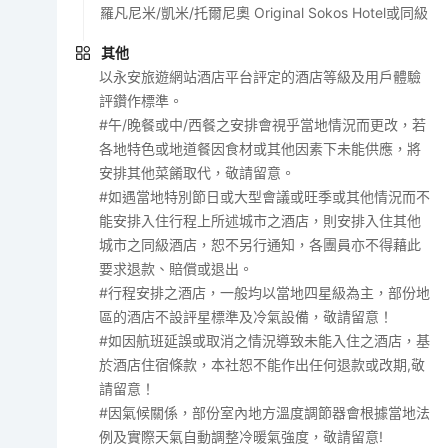
羅凡尼米/凱米/托爾尼奧 Original Sokos Hotel或同級
其他
以永安旅遊網站酒店平台評定的酒店等級及用戶體驗
評鑽作標準。
#午/晚餐或中/西餐之安排會視乎當地情況而更改，若
各地特色或地道餐因食材或其他因素下未能供應，將
安排其他菜餚取代，敬請留意。
#如遇當地特別節日或大型會議或旺季或其他情況而不
能安排入住行程上所述城市之酒店，則安排入住其他
城市之同級酒店，恕不另行通知，各團員亦不得藉此
要求退款、賠償或退出。
#行程安排之酒店，一般均以當地四星級為主，部份地
區的酒店不設評星標準及冷氣設備，敬請留意！
#如因航班延誤或取消之情況導致未能入住之酒店，基
於酒店住宿條款，本社恕不能作出任何退款或改期,敬
請留意！
#因氣候關係，部份室內地方溫度調節器會根據當地法
例及實際天氣自動調整冷暖氣強度，敬請留意!