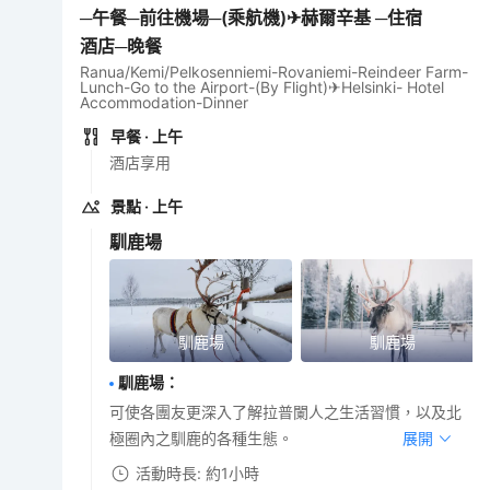
─午餐─前往機場─(乘航機)✈赫爾辛基 ─住宿
酒店─晚餐
Ranua/Kemi/Pelkosenniemi-Rovaniemi-Reindeer Farm-
Lunch-Go to the Airport-(By Flight)✈Helsinki- Hotel
Accommodation-Dinner
早餐
· 上午
酒店享用
景點
· 上午
馴鹿場
馴鹿場
馴鹿場
馴鹿場
：
可使各團友更深入了解拉普闌人之生活習慣，以及北
極圈內之馴鹿的各種生態。
展開
活動時長: 約1小時