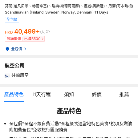
芬蘭(羅凡尼米、赫爾辛基)、瑞典(斯德哥爾摩)、挪威(奧斯陸)、丹麥(哥本哈根)
Scandinavian (Finland, Sweden, Norway, Denmark) 11 Days
全包價
40,499+
HKD
/人
限額優惠
已減
6500
全包價
航空公司
芬蘭航空
產品特色
11
天行程
須知
評價
推薦
產品特色
全包價*全程不設自費活動*全程餐食連當地特色美食*稅項及燃油
附加費全包*免收旅行團服務費