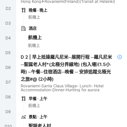
Hong Kong✈Rovaniemi(Finland)(Transit at Helsinki)
D
2
晚餐
· 晚上
航機上
D
3
酒店
航機上
D
4
航機上
D
5
D
2
|
早上抵達羅凡尼米─展開行程 ─羅凡尼米
─聖誕老人村*(北極分界線地) (包入場)(1.5小
D
6
時) ─午餐─住宿酒店─晚餐 ─ 安排追蹤北極光
之旅#@ (2小時)
D
7
Rovaniemi-Santa Claus Village- Lunch- Hotel
Accommodation-Dinner-Hunting for aurora
D
8
早餐
· 上午
航機上
D
9
景點
· 上午
聖誕老人村
D
10