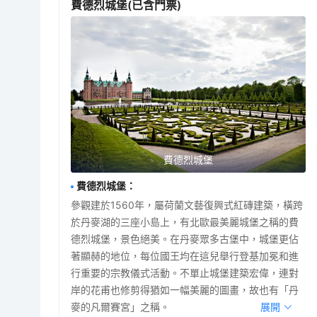
費德烈城堡
(已含門票)
費德烈城堡
費德烈城堡
：
參觀建於1560年，屬荷蘭文藝復興式紅磚建築，橫跨
於丹麥湖的三座小島上，有北歐最美麗城堡之稱的費
德烈城堡，景色絕美。在丹麥眾多古堡中，城堡更佔
著顯赫的地位，每位國王均在這兒舉行登基加冕和進
行重要的宗教儀式活動。不單止城堡建築宏偉，連對
岸的花甫也修剪得猶如一幅美麗的圖畫，故也有「丹
麥的凡爾賽宮」之稱。
展開