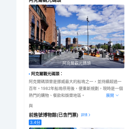
阿克爾觀光碼頭
阿克爾觀光碼頭
阿克爾觀光碼頭
：
阿克爾碼頭曾是挪威最大的船塢之一，並持續超過一
百年。1982年船塢停用後，便重新規劃，現時是一個
熱門的購物、餐飲和娛樂地區。
展開
與
前進號博物館
(已含門票)
3.4
分