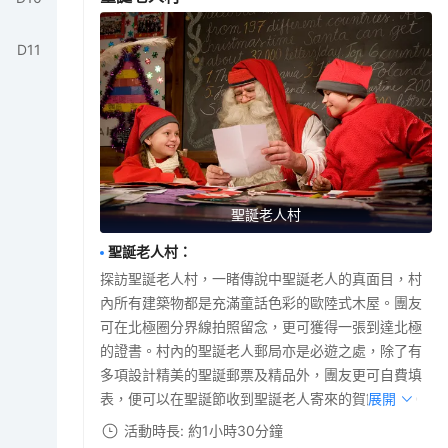
D
11
聖誕老人村
聖誕老人村
：
探訪聖誕老人村，一睹傳說中聖誕老人的真面目，村
內所有建築物都是充滿童話色彩的歐陸式木屋。團友
可在北極圈分界線拍照留念，更可獲得一張到達北極
的證書。村內的聖誕老人郵局亦是必遊之處，除了有
多項設計精美的聖誕郵票及精品外，團友更可自費填
表，便可以在聖誕節收到聖誕老人寄來的賀節信件。
展開
活動時長: 約1小時30分鐘