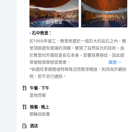
石中教堂
石中教堂
：
於1969年竣工，教堂修建於一個巨大的岩石之內，教
堂頂部建有玻璃的頂棚，實現了自然採光的技術。由
於教堂的外牆就是岩石本身，音響效果極佳，因此經
常被租借舉辦音樂會。
展開
*如遇旺季期間或特殊情況而暫停開放，則改為外觀拍
照，恕不另行通知。
午餐
· 下午
當地西餐
晚餐
· 晚上
郵輪自助餐
酒店