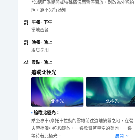
*如遇旺季期間或特殊情況而暫停開放，則改為外觀拍
照，恕不另行通知。
午餐
· 下午
當地西餐
晚餐
· 晚上
酒店享用
景點
· 晚上
追蹤北極光
北極光
北極光
追蹤北極光
：
乘坐專車/摩托車拉動的雪橇前往遠離繁囂之地，在營
火旁準備小吃和暖飲，一邊欣賞著星空的美麗，一邊
等待著北極光。
展開