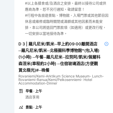
#以上各膳食或/及酒店之安排，最終以接待公司或供
應商為準，恕不另行通知，敬請留意！
#行程中各旅遊景點、博物館、入場門票或其他節目因
休息或維修或臨時關閉或滿額或其他因素而未能安
排，本公司將退回門票款項（如適用）或更改行程，
一切安排以當地接待為準。
D
3
|
羅凡尼米/凱米─早上約09:00離開酒店
─羅凡尼米/凱米─北極圈科學博物館*(包入場)
(1小時) ─午餐─羅凡尼米─拉努阿/凱米/佩爾科
森涅米(車程約2小時) ─住宿玻璃酒店(方便觀
賞北極光)#─晚餐
Rovaniemi/Kemi-Arktikum Science Museum- Lunch-
Rovaniemi-Ranua/Kemi/Pelkosenniemi- Hotel
Accommodation-Dinner
早餐
· 上午
酒店享用
景點
· 上午