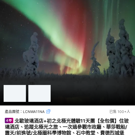
產品團號：
LCNWA11NA
已售
100+
人
北歐玻璃酒店+初之北極光體驗11天團【全包價】住玻
璃酒店、追蹤北極光之旅、一次過參觀市政廳、華莎戰船/
露天/前進號/北極圈科學博物館、石中教堂、費德烈城堡