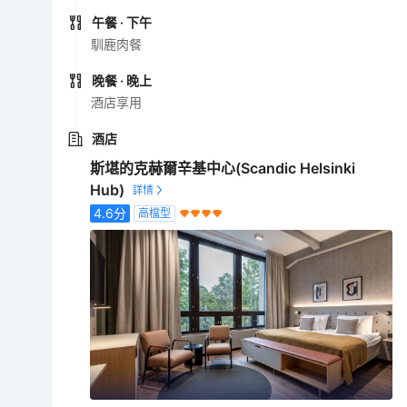
午餐
· 下午
馴鹿肉餐
晚餐
· 晚上
酒店享用
酒店
斯堪的克赫爾辛基中心(Scandic Helsinki
Hub)
4.6
分
高檔型