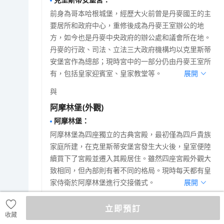
前身為哥本哈根城堡，經歷大火前曾是丹麥國王的主
要居所和政府中心，重修後成為丹麥王室辦公的地
方，如今也是丹麥中央政府的辦公處和議會所在地。
丹麥的行政、司法、立法三大政府機構均以克里斯蒂
安堡宮作為總部；現時宮中的一部分仍由丹麥王室所
有，包括皇家迎賓室、皇家教堂等。
展開
與
阿摩林堡
(外觀)
阿摩林堡
：
阿摩林堡為四座獨立的古典宮殿，最初僅為四戶貴族
家庭所建，在克里斯蒂安堡宮發生大火後，皇室便陸
續買下了宮殿並遷入其殿居住。雖然四座宮殿外觀大
致相同，但內部則有著不同的格局。現時每天都有皇
家侍衛於阿摩林堡進行交接儀式。
展開
與
立即預訂
收藏
美人魚