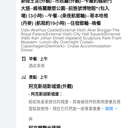
斯陸王宮(外觀)─市政廳(外觀)─卡爾約翰斯門
大道─維格蘭雕塑公園─前進號博物館*(包入
場) (3小時) ─午餐─(乘夜航郵輪)─哥本哈根
(丹麥) (航程約19小時) ─住宿郵輪─晚餐
Oslo-Akerhus Castle(External Visit)-Aker Brygge-The
Royal Palace(External Visit)-City Hall Square(External
Visit)-Karl Johan Street-Vigeland Sculpture Park-Fram
Musuem- Lunch-(By Overnight Cruise)-
Copenhagen(Denmark)- Cruise Accommodation-
Dinner
早餐
· 上午
酒店享用
景點
· 上午
阿克斯胡斯城堡
(外觀)
阿克斯胡斯城堡
：
起初為皇家居住的城堡，其後被改作防禦用堡壘及曾
當監獄使用，現在它仍然是一座軍事堡壘。
展開
與