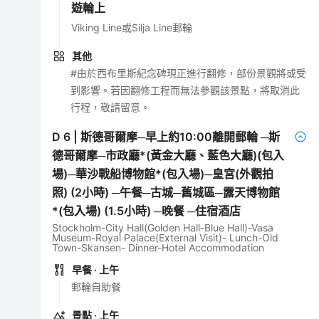
遊輪上
Viking Line或Silja Line郵輪
其他
#由於西布里斯紀念碑現正進行翻修，部份景觀將或受
到影響。若因翻修工程而無法參觀該景點，將取消此
行程，敬請留意。
D
6
|
斯德哥爾摩─早上約10:00離開郵輪 ─斯
德哥爾摩─市政廳*(黃金大廳、藍色大廳)(包入
場)─華沙戰船博物館*(包入場)─皇宮(外觀拍
照) (2小時) ─午餐─古城─舊城區─露天博物館
*(包入場) (1.5小時) ─晚餐 ─住宿酒店
Stockholm-City Hall(Golden Hall-Blue Hall)-Vasa
Museum-Royal Palace(External Visit)- Lunch-Old
Town-Skansen- Dinner-Hotel Accommodation
早餐
· 上午
郵輪自助餐
景點
· 上午