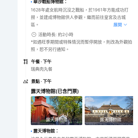
華沙戰船博物館
：
1628年處女航時沉沒之戰船，於1961年方能成功打
撈，並建成博物館供人參觀，繼而前往皇宮及古城
區。
展開
活動時長: 約2小時
*如遇旺季期間或特殊情況而暫停開放，則改為外觀拍
照，恕不另行通知。
午餐
· 下午
瑞典肉丸餐
景點
· 下午
露天博物館
(已含門票)
露天博物館
露天博物館
露天博物館
：