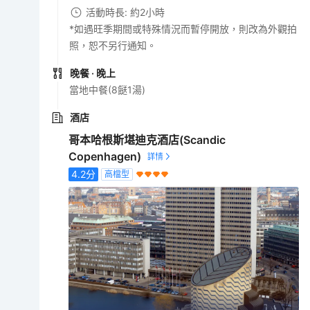
活動時長: 約2小時
*如遇旺季期間或特殊情況而暫停開放，則改為外觀拍
照，恕不另行通知。
晚餐
· 晚上
當地中餐(8餸1湯)
酒店
哥本哈根斯堪迪克酒店(Scandic
Copenhagen)
4.2
分
高檔型