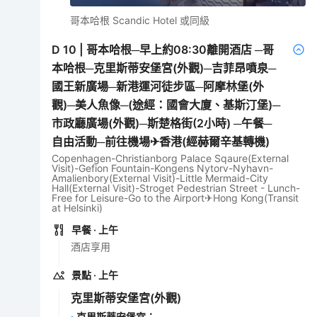
哥本哈根 Scandic Hotel 或同級
D
10
|
哥本哈根─早上約08:30離開酒店 ─哥
本哈根─克里斯蒂安堡宮(外觀)─吉菲昂噴泉─
國王新廣場─新港運河徒步區─阿摩林堡(外
觀)─美人魚像─(途經：國會大廈、基斯汀堡)─
市政廳廣場(外觀)─斯楚格街(2小時) ─午餐─
自由活動─前往機場✈香港(經赫爾辛基轉機)
Copenhagen-Christianborg Palace Sqaure(External
Visit)-Gefion Fountain-Kongens Nytorv-Nyhavn-
Amalienbory(External Visit)-Little Mermaid-City
Hall(External Visit)-Stroget Pedestrian Street - Lunch-
Free for Leisure-Go to the Airport✈Hong Kong(Transit
at Helsinki)
早餐
· 上午
酒店享用
景點
· 上午
克里斯蒂安堡宮
(外觀)
克里斯蒂安堡宮
：