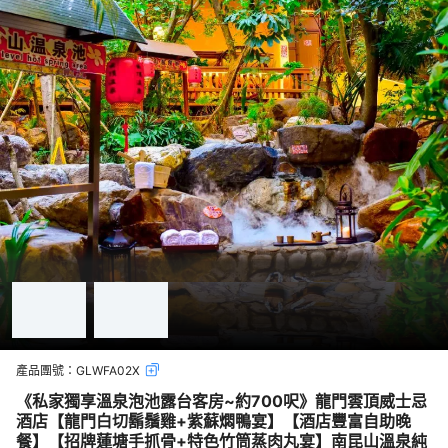
產品團號：
GLWFA02X
《私家獨享溫泉泡池露台客房~約700呎》龍門雲頂威士忌
酒店【龍門白切鬍鬚雞+紫蘇燜鴨宴】【酒店豐富自助晚
餐】【招牌蓮塘手抓骨+特色竹筒蒸肉丸宴】南昆山溫泉純