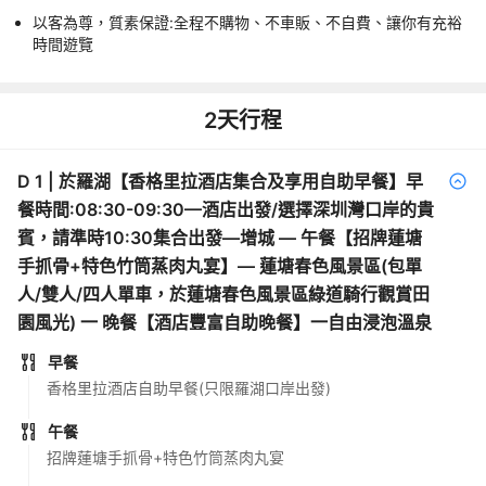
以客為尊，質素保證:全程不購物、不車販、不自費、讓你有充裕
時間遊覽
2
天行程
D
1
|
於羅湖【香格里拉酒店集合及享用自助早餐】早
餐時間:08:30-09:30—酒店出發/選擇深圳灣口岸的貴
賓，請準時10:30集合出發—增城 — 午餐【招牌蓮塘
手抓骨+特色竹筒蒸肉丸宴】— 蓮塘春色風景區(包單
人/雙人/四人單車，於蓮塘春色風景區綠道騎行觀賞田
園風光) 一 晚餐【酒店豐富自助晚餐】一自由浸泡溫泉
早餐
香格里拉酒店自助早餐(只限羅湖口岸出發)
午餐
招牌蓮塘手抓骨+特色竹筒蒸肉丸宴