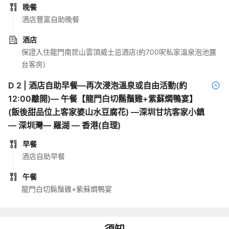
晚餐
酒店豐富自助晚餐
酒店
保證入住龍門南昆山雲頂威士忌酒店(約700呎私家溫泉泡池露
台客房)
D
2
|
酒店自助早餐—再次浸泡溫泉或自由活動(約
12:00離開)— 午餐【龍門白切鬍鬚雞+紫蘇燜鴨宴】
(飯後甜品位上客家婆山水豆腐花) —深圳甘坑客家小鎮
— 深圳灣— 羅湖 — 香港(自理)
早餐
酒店自助早餐
午餐
龍門白切鬍鬚雞+紫蘇燜鴨宴