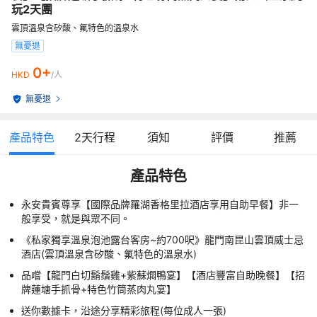
玩2天團
雲頂溫泉含矽酸、氟特色的溫泉水
無憂退
0+
HKD
/人
無憂退
產品特色
2
天行程
須知
評價
推薦
產品特色
永安貴賓尊享【國際品牌羅湖香格里拉酒店享用自助早餐】非一
般享受，就是與眾不同。
《私家獨享溫泉泡池露台客房~約700呎》龍門南昆山雲頂威士忌
酒店(雲頂溫泉含矽酸、氟特色的溫泉水)
品嚐【龍門白切鬍鬚雞+紫蘇燜鴨宴】【酒店豐富自助晚餐】【招
牌蓮塘手抓骨+特色竹筒蒸肉丸宴】
送你數據卡，沿途分享精彩旅程(每位成人一張)