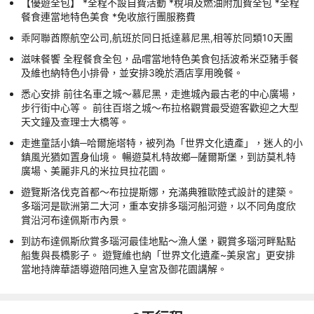
【優遊全包】 *全程不設自費活動 *稅項及燃油附加費全包 *全程
餐食連當地特色美食 *免收旅行團服務費
乖阿聯酋際航空公司,航班於同日抵達慕尼黑,相等於同類10天團
滋味餐饗 全程餐食全包，品嚐當地特色美食包括波希米亞豬手餐
及維也納特色小排骨，並安排3晚於酒店享用晚餐。
悉心安排 前往名車之城～慕尼黑，走進城內最古老的中心廣場，
步行街中心等。 前往百塔之城～布拉格觀賞最受遊客歡迎之大型
天文鐘及查理士大橋等。
走進童話小鎮─哈爾施塔特，被列為「世界文化遺產」，迷人的小
鎮風光猶如置身仙境。 暢遊莫札特故鄉─薩爾斯堡，到訪莫札特
廣場、美麗非凡的米拉貝拉花園。
遊覽斯洛伐克首都～布拉提斯娜，充滿典雅歐陸式設計的建築。
多瑙河是歐洲第二大河，重本安排多瑙河船河遊，以不同角度欣
賞沿河布達佩斯市內景。
到訪布達佩斯欣賞多瑙河最佳地點～漁人堡，觀賞多瑙河畔點點
船隻與長橋影子。 遊覽維也納「世界文化遺產~美泉宮」更安排
當地持牌華語導遊陪同進入皇宮及御花園講解。