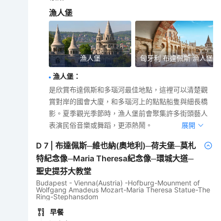
漁人堡
漁人堡
匈牙利 布達佩斯 漁人堡
漁人堡
：
是欣賞布達佩斯和多瑙河最佳地點，這裡可以清楚觀
賞對岸的國會大廈，和多瑙河上的點點船隻與細長橋
影。夏季觀光季節時，漁人堡前會聚集許多街頭藝人
表演民俗音樂或舞蹈，更添熱鬧。
展開
D
7
|
布達佩斯─維也納(奧地利)─荷夫堡─莫札
特紀念像─Maria Theresa紀念像─環城大道─
聖史提芬大教堂
Budapest - Vienna(Austria) -Hofburg-Mounment of
Wolfgang Amadeus Mozart-Maria Theresa Statue-The
Ring-Stephansdom
早餐