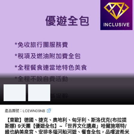
產品團號：
LCEWN09NB
【東歐】德國、捷克、奧地利、匈牙利、斯洛伐克(布拉提
斯娜) 9天團【優遊全包】~「世界文化遺產」哈爾施塔特/
維也納美泉宮、安排多瑙河船河遊、餐食全包，品嚐波希米