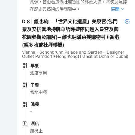
念像，皆沿著這條壯麗寬闊的林蔭大道，將使您沉醉
在歷史與藝術的時間廊中。
展開
D
8
|
維也納 ─「世界文化遺產」美泉宮(包門
票及安排當地持牌華語導遊陪同進入皇宮及御
花園參觀及講解)─ 維也納潘朵芙購物村✈香港
(經多哈或杜拜轉機)
Vienna - Schonbrunn Palace and Garden – Designer
Outlet Parndorf✈Hong Kong(Transit at Doha or Dubai)
早餐
酒店享用
午餐
當地中餐
晚餐
-
酒店
航機上