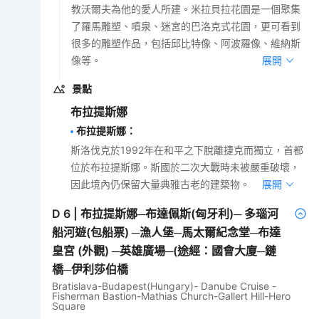
教沃爾夫為他的愛人所建。米拉貝拉花園是一個聚集
了羅馬雕塑、噴泉、迷宮的巴洛克式花園，更可看到
很多的雕塑作品，包括邱比特像、阿波羅像、維納斯
像等。
展開
景點
布拉提斯娜
布拉提斯娜
：
斯洛伐克於1992年在和平之下脫離捷克而獨立，首都
位於布拉提斯娜。斯國於二次大戰時未被嚴重破壞，
因此境內仍保留大量典雅古老的建築物。
展開
D
6
|
布拉提斯娜─布達佩斯(匈牙利)─ 多瑙河
船河遊(包船票) ─漁人堡─馬太爾紀念堂─布達
皇宮 (外觀) ─英雄廣場─(途經：國會大廈─鏈
橋─伊利莎伯橋
Bratislava-Budapest(Hungary)- Danube Cruise -
Fisherman Bastion-Mathias Church-Gallert Hill-Hero
Square