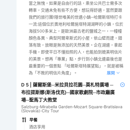
當之無愧，如果是自由行的話，乘坐公共巴士需多次
轉車，交通未免有些不方便，想玩得舒適，當然要跟
我們的旅行團!隱世唯美的世遺小鎮─哈爾斯塔特打卡
一流:這個位於奧地利哈爾施塔特湖湖畔的小鎮，位於
海拔500多米上，是歐洲最古老的鹽城之一，一幢幢
顏色各異、典型阿爾卑斯式的小屋，依山壁而建，錯
落有致，放眼是無添加的天然美景。企在湖邊，拿起
手機，即使平日不懂拍照的人，也能拍到媲美明信片
的美景。想再「專業」點，步行到小鎮北邊最後也是
最重要的一個景點 「哈爾斯塔特展望點」，就是被稱
為「不敗的明信片角度」。
展開
D
5
|
薩爾斯堡─米拉貝拉花園─莫札特廣場 ─
布拉提斯娜(斯洛伐克)─國家歌劇院─市政廳廣
場─聖馬丁大教堂
Salzburg-Mirabella Garden-Mozart Square-Bratislava
(Slovakia)-City Tour
早餐
酒店享用