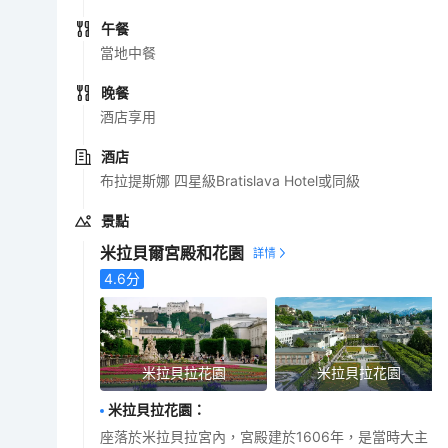
午餐
當地中餐
晚餐
酒店享用
酒店
布拉提斯娜 四星級Bratislava Hotel或同級
景點
米拉貝爾宮殿和花園
4.6
分
米拉貝拉花園
米拉貝拉花園
米拉貝拉花園
：
座落於米拉貝拉宮內，宮殿建於1606年，是當時大主