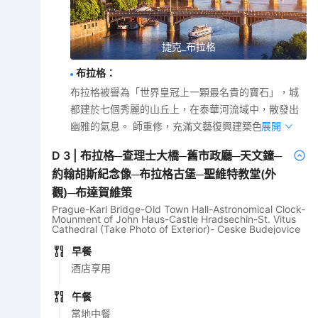
捷克_布拉格
布拉格
：
布拉格被譽為「世界皇冠上一顆最名貴的寶石」，城
都建於七個秀麗的山丘上，在泰華河流域中，散發出
幽雅的氣息。 師重修，充滿文藝復興建築色彩。
展開
D
3
|
布拉格─查理士大橋─舊市政廳─天文鐘─
約翰胡斯紀念像─布拉格古堡─聖維特教堂(外
觀)─布達賀維策
Prague-Karl Bridge-Old Town Hall-Astronomical Clock-
Mounment of John Haus-Castle Hradsechin-St. Vitus
Cathedral (Take Photo of Exterior)- Ceske Budejovice
早餐
酒店享用
午餐
當地中餐