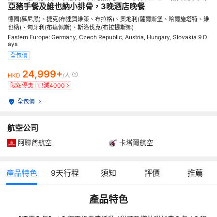
亞豬手餐及維也納小排骨，3晚酒店晚餐
德國(慕尼黑)、捷克(布達賀維策、布拉格)、奧地利(薩爾斯堡、哈爾施塔特、維
也納)、匈牙利(布達佩斯)、斯洛伐克(布拉提斯娜)
Eastern Europe: Germany, Czech Republic, Austria, Hungary, Slovakia 9 D
ays
全包價
24,999+
HKD
/人
限額優惠
已減
4000
全包價
航空公司
阿聯酋航空
卡塔爾航空
產品特色
9
天行程
須知
評價
推薦
產品特色