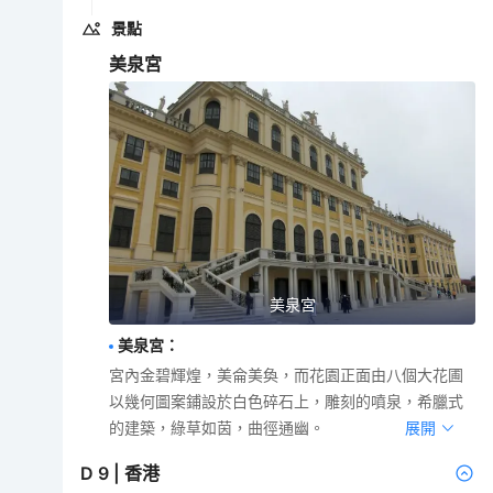
景點
美泉宮
美泉宮
美泉宮
：
宮內金碧輝煌，美侖美奐，而花園正面由八個大花圃
以幾何圖案鋪設於白色碎石上，雕刻的噴泉，希臘式
的建築，綠草如茵，曲徑通幽。
展開
D
9
|
香港