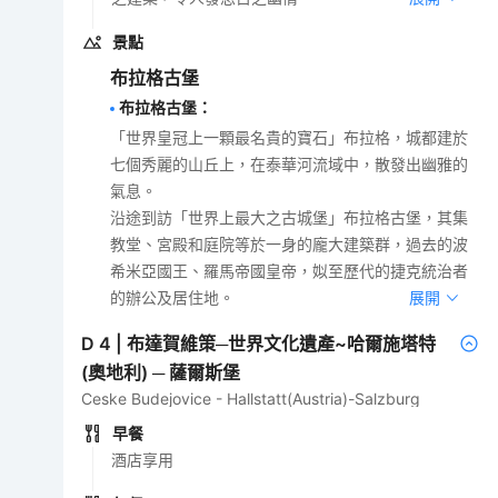
景點
布拉格古堡
布拉格古堡
：
「世界皇冠上一顆最名貴的寶石」布拉格，城都建於
七個秀麗的山丘上，在泰華河流域中，散發出幽雅的
氣息。
沿途到訪「世界上最大之古城堡」布拉格古堡，其集
教堂、宮殿和庭院等於一身的龐大建築群，過去的波
希米亞國王、羅馬帝國皇帝，姒至歷代的捷克統治者
的辦公及居住地。
展開
D
4
|
布達賀維策─世界文化遺產~哈爾施塔特
(奧地利) ─ 薩爾斯堡
Ceske Budejovice - Hallstatt(Austria)-Salzburg
早餐
酒店享用