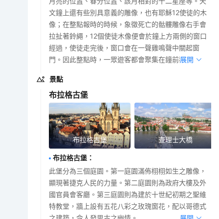
月亮的位置、春分位置、該月相對的十二星座等。天
文鐘上還有些別具意義的雕像，也有耶穌12使徒的木
像；在整點報時的時候，象徵死亡的骷髏雕像右手會
拉扯著鈴繩，12個使徒木像便會於鐘上方兩側的窗口
經過，使徒走完後，窗口會在一聲雞鳴聲中關起窗
門。因此整點時，一眾遊客都會聚集在鐘前觀賞。
展開
景點
布拉格古堡
布拉格古堡
查理士大橋
布拉格古堡
：
此堡分為三個庭園。第一庭園滿佈栩栩如生之雕像，
顯現著捷克人民的力量。第二庭園則為政府大樓及外
國官員會客廳。第三庭園則為建於十世紀初期之聖維
特教堂，牆上設有五花八彩之玫瑰窗花，配以哥德式
之建築，令人發思古之幽情。
展開