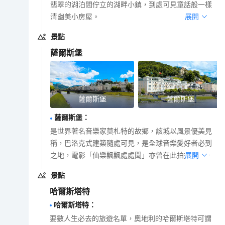
翡翠的湖泊間佇立的湖畔小鎮，到處可見童話般一樣
清幽美小房屋。
展開
景點
薩爾斯堡
薩爾斯堡
薩爾斯堡
薩爾斯堡
：
是世界著名音樂家莫札特的故鄉，該城以風景優美見
稱，巴洛克式建築隨處可見，是全球音樂愛好者必到
之地，電影「仙樂飄飄處處聞」亦曾在此拍攝外景。
展開
景點
哈爾斯塔特
哈爾斯塔特
：
要數人生必去的旅遊名單，奧地利的哈爾斯塔特可謂