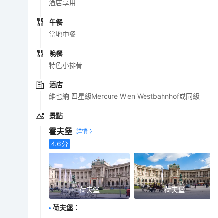
酒店享用
午餐
當地中餐
晚餐
特色小排骨
酒店
維也納 四星級Mercure Wien Westbahnhof或同級
景點
霍夫堡
4.6
分
荷夫堡
荷夫堡
荷夫堡
：