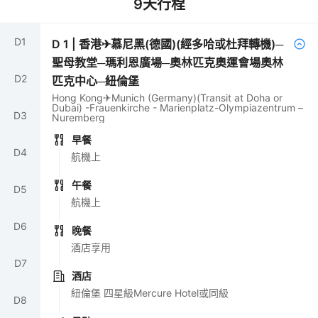
9
天行程
D
1
D
1
|
香港✈慕尼黑(德國)(經多哈或杜拜轉機)─
聖母教堂─瑪利恩廣場─奧林匹克奧運會場奧林
D
2
匹克中心─紐倫堡
Hong Kong✈Munich (Germany)(Transit at Doha or
Dubai) -Frauenkirche - Marienplatz-Olympiazentrum –
D
3
Nuremberg
早餐
D
4
航機上
午餐
D
5
航機上
D
6
晚餐
酒店享用
D
7
酒店
紐倫堡 四星級Mercure Hotel或同級
D
8