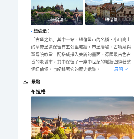
紐倫堡
紐倫堡
紐倫堡
：
「古堡之路」其中一站，紐倫堡市內名勝，小山崗上
的皇帝堡還保留有五公里城牆，市堡廣場、古噴泉與
聖母院教堂，配搭成攝入美麗的畫面。德國最古色古
香的老城市，其中保留了一座中世紀的城牆圍繞著整
個紐倫堡，也紀錄著它的歷史遺跡。
展開
景點
布拉格