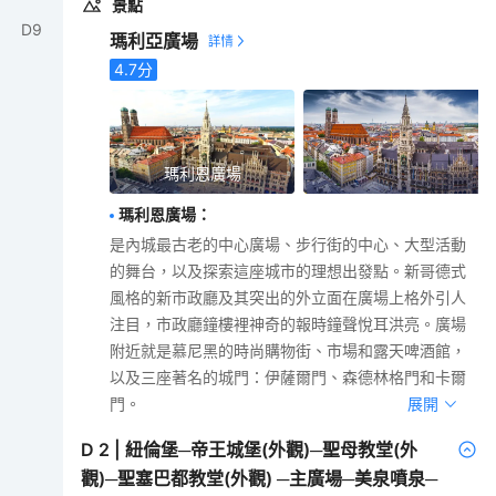
景點
D
9
瑪利亞廣場
4.7
分
瑪利恩廣場
瑪利恩廣場
：
是內城最古老的中心廣場、步行街的中心、大型活動
的舞台，以及探索這座城市的理想出發點。新哥德式
風格的新市政廳及其突出的外立面在廣場上格外引人
注目，市政廳鐘樓裡神奇的報時鐘聲悅耳洪亮。廣場
附近就是慕尼黑的時尚購物街、市場和露天啤酒館，
以及三座著名的城門：伊薩爾門、森德林格門和卡爾
門。
展開
D
2
|
紐倫堡─帝王城堡(外觀)─聖母教堂(外
觀)─聖塞巴都教堂(外觀) ─主廣場─美泉噴泉─