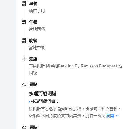
早餐
酒店享用
午餐
當地西餐
晚餐
當地中餐
酒店
布達佩斯 四星級Park Inn By Radisson Budapest 或
同級
景點
多瑙河船河遊
多瑙河船河遊
：
達佩斯有著名多瑙河明珠之稱，也是匈牙利之首都。
乘船以不同角度欣賞市內美景，別有一番風味。
展開
景點