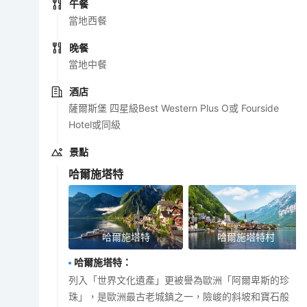
午餐
當地西餐
晚餐
當地中餐
酒店
薩爾斯堡 四星級Best Western Plus O或 Fourside
Hotel或同級
景點
哈爾施塔特
哈爾施塔特
哈爾施塔特村
哈爾施塔特
：
列入「世界文化遺產」更被譽為歐洲「阿爾卑斯的珍
珠」，是歐洲最古老城鎮之一，險峻的斜坡和寶石般