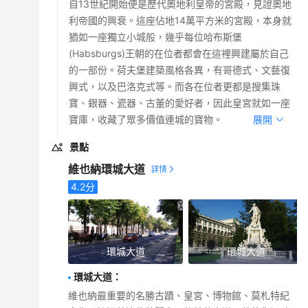
自13世紀開始便是歷代奧地利皇帝的宮殿，見證奧地
利帝國的興衰。這座佔地14萬平方米的宮殿，本身就
猶如一座獨立小城般，幾乎每位哈布斯堡
(Habsburgs)王朝的在位者都會在這裡興建屬於自己
的一部份。荷夫堡建築風格各異，有哥德式、文藝復
興式，以及巴洛克式等。而各在位者更都是搜集珠
寶、銀器、瓷器、古董的愛好者，因此皇宮就如一座
寶庫，收藏了眾多價值連城的寶物。
展開
景點
維也納環城大道
4.2
分
環城大道
環城大道
環城大道
：
維也納最重要的名勝古蹟、皇宮、博物館、莫札特紀