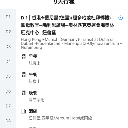
9
天行程
D
1
D
1
|
香港✈慕尼黑(德國)(經多哈或杜拜轉機)─
聖母教堂─瑪利恩廣場─奧林匹克奧運會場奧林
D
2
匹克中心─紐倫堡
Hong Kong✈Munich (Germany)(Transit at Doha or
Dubai) -Frauenkirche - Marienplatz-Olympiazentrum –
D
3
Nuremberg
早餐
D
4
航機上
午餐
D
5
航機上
D
6
晚餐
酒店享用
D
7
酒店
紐倫堡 四星級Mercure Hotel或同級
D
8