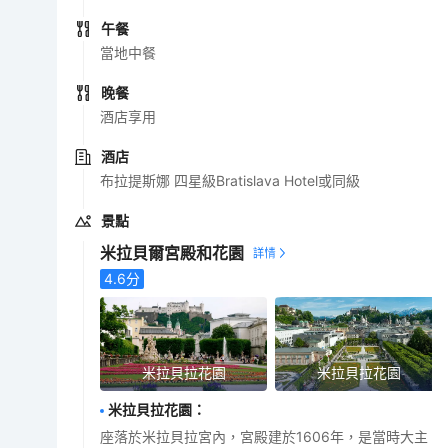
午餐
當地中餐
晚餐
酒店享用
酒店
布拉提斯娜 四星級Bratislava Hotel或同級
景點
米拉貝爾宮殿和花園
4.6
分
米拉貝拉花園
米拉貝拉花園
米拉貝拉花園
：
座落於米拉貝拉宮內，宮殿建於1606年，是當時大主