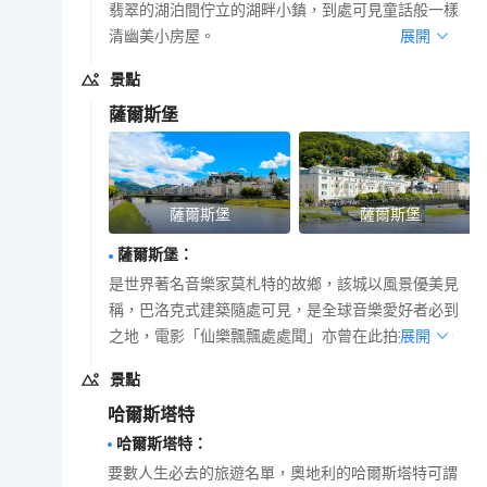
翡翠的湖泊間佇立的湖畔小鎮，到處可見童話般一樣
清幽美小房屋。
展開
景點
薩爾斯堡
薩爾斯堡
薩爾斯堡
薩爾斯堡
：
是世界著名音樂家莫札特的故鄉，該城以風景優美見
稱，巴洛克式建築隨處可見，是全球音樂愛好者必到
之地，電影「仙樂飄飄處處聞」亦曾在此拍攝外景。
展開
景點
哈爾斯塔特
哈爾斯塔特
：
要數人生必去的旅遊名單，奧地利的哈爾斯塔特可謂