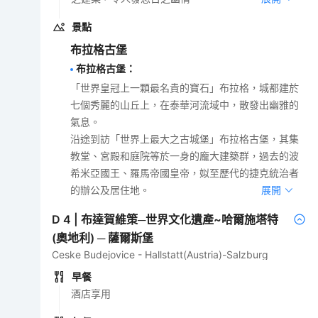
景點
布拉格古堡
布拉格古堡
：
「世界皇冠上一顆最名貴的寶石」布拉格，城都建於
七個秀麗的山丘上，在泰華河流域中，散發出幽雅的
氣息。
沿途到訪「世界上最大之古城堡」布拉格古堡，其集
教堂、宮殿和庭院等於一身的龐大建築群，過去的波
希米亞國王、羅馬帝國皇帝，姒至歷代的捷克統治者
的辦公及居住地。
展開
D
4
|
布達賀維策─世界文化遺產~哈爾施塔特
(奧地利) ─ 薩爾斯堡
Ceske Budejovice - Hallstatt(Austria)-Salzburg
早餐
酒店享用