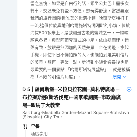
當之無愧，如果是自由行的話，乘坐公共巴士需多次
轉車，交通未免有些不方便，想玩得舒適，當然要跟
我們的旅行團!隱世唯美的世遺小鎮─哈爾斯塔特打卡
一流:這個位於奧地利哈爾施塔特湖湖畔的小鎮，位於
海拔500多米上，是歐洲最古老的鹽城之一，一幢幢
顏色各異、典型阿爾卑斯式的小屋，依山壁而建，錯
落有致，放眼是無添加的天然美景。企在湖邊，拿起
手機，即使平日不懂拍照的人，也能拍到媲美明信片
的美景。想再「專業」點，步行到小鎮北邊最後也是
最重要的一個景點 「哈爾斯塔特展望點」，就是被稱
為「不敗的明信片角度」。
展開
D
5
|
薩爾斯堡─米拉貝拉花園─莫札特廣場 ─
布拉提斯娜(斯洛伐克)─國家歌劇院─市政廳廣
場─聖馬丁大教堂
Salzburg-Mirabella Garden-Mozart Square-Bratislava
(Slovakia)-City Tour
早餐
酒店享用