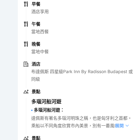
早餐
酒店享用
午餐
當地西餐
晚餐
當地中餐
酒店
布達佩斯 四星級Park Inn By Radisson Budapest 或
同級
景點
多瑙河船河遊
多瑙河船河遊
：
達佩斯有著名多瑙河明珠之稱，也是匈牙利之首都。
乘船以不同角度欣賞市內美景，別有一番風味。
展開
景點