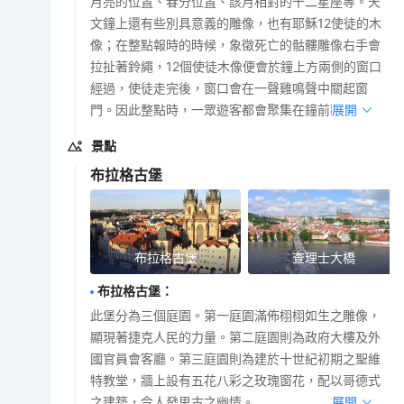
月亮的位置、春分位置、該月相對的十二星座等。天
文鐘上還有些別具意義的雕像，也有耶穌12使徒的木
像；在整點報時的時候，象徵死亡的骷髏雕像右手會
拉扯著鈴繩，12個使徒木像便會於鐘上方兩側的窗口
經過，使徒走完後，窗口會在一聲雞鳴聲中關起窗
門。因此整點時，一眾遊客都會聚集在鐘前觀賞。
展開
景點
布拉格古堡
布拉格古堡
查理士大橋
布拉格古堡
：
此堡分為三個庭園。第一庭園滿佈栩栩如生之雕像，
顯現著捷克人民的力量。第二庭園則為政府大樓及外
國官員會客廳。第三庭園則為建於十世紀初期之聖維
特教堂，牆上設有五花八彩之玫瑰窗花，配以哥德式
之建築，令人發思古之幽情。
展開