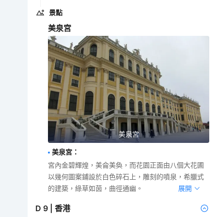
景點
美泉宮
美泉宮
美泉宮
：
宮內金碧輝煌，美侖美奐，而花園正面由八個大花圃
以幾何圖案鋪設於白色碎石上，雕刻的噴泉，希臘式
的建築，綠草如茵，曲徑通幽。
展開
D
9
|
香港