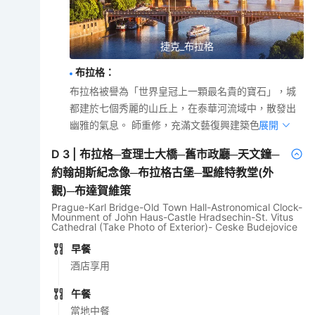
捷克_布拉格
布拉格
：
布拉格被譽為「世界皇冠上一顆最名貴的寶石」，城
都建於七個秀麗的山丘上，在泰華河流域中，散發出
幽雅的氣息。 師重修，充滿文藝復興建築色彩。
展開
D
3
|
布拉格─查理士大橋─舊市政廳─天文鐘─
約翰胡斯紀念像─布拉格古堡─聖維特教堂(外
觀)─布達賀維策
Prague-Karl Bridge-Old Town Hall-Astronomical Clock-
Mounment of John Haus-Castle Hradsechin-St. Vitus
Cathedral (Take Photo of Exterior)- Ceske Budejovice
早餐
酒店享用
午餐
當地中餐