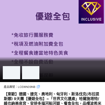
產品團號：
LCEWN09NB
【東歐】德國、捷克、奧地利、匈牙利、斯洛伐克(布拉提
斯娜) 9天團【優遊全包】~「世界文化遺產」哈爾施塔特/
維也納美泉宮、安排多瑙河船河遊、餐食全包，品嚐波希米