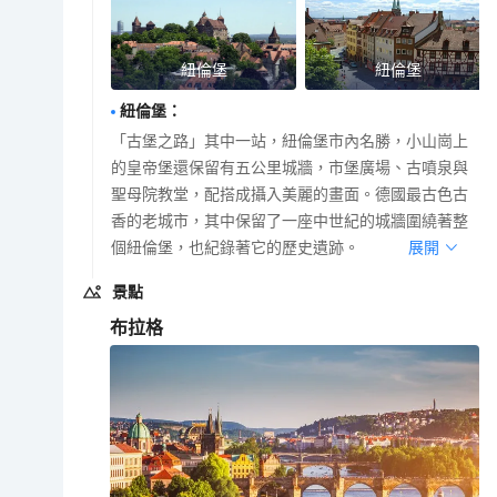
紐倫堡
紐倫堡
紐倫堡
：
「古堡之路」其中一站，紐倫堡市內名勝，小山崗上
的皇帝堡還保留有五公里城牆，市堡廣場、古噴泉與
聖母院教堂，配搭成攝入美麗的畫面。德國最古色古
香的老城市，其中保留了一座中世紀的城牆圍繞著整
個紐倫堡，也紀錄著它的歷史遺跡。
展開
景點
布拉格