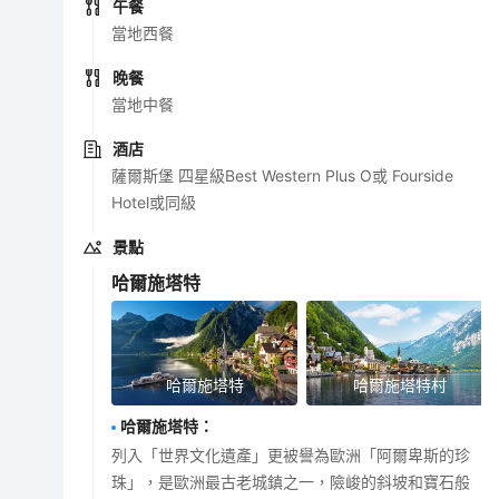
午餐
當地西餐
晚餐
當地中餐
酒店
薩爾斯堡 四星級Best Western Plus O或 Fourside
Hotel或同級
景點
哈爾施塔特
哈爾施塔特
哈爾施塔特村
哈爾施塔特
：
列入「世界文化遺產」更被譽為歐洲「阿爾卑斯的珍
珠」，是歐洲最古老城鎮之一，險峻的斜坡和寶石般