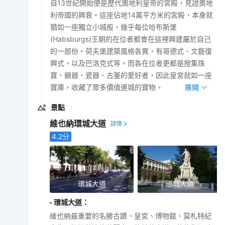
自13世紀開始便是歷代奧地利皇帝的宮殿，見證奧地
利帝國的興衰。這座佔地14萬平方米的宮殿，本身就
猶如一座獨立小城般，幾乎每位哈布斯堡
(Habsburgs)王朝的在位者都會在這裡興建屬於自己
的一部份。荷夫堡建築風格各異，有哥德式、文藝復
興式，以及巴洛克式等。而各在位者更都是搜集珠
寶、銀器、瓷器、古董的愛好者，因此皇宮就如一座
寶庫，收藏了眾多價值連城的寶物。
展開
景點
維也納環城大道
4.2
分
環城大道
環城大道
環城大道
：
維也納最重要的名勝古蹟、皇宮、博物館、莫札特紀