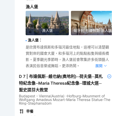
漁人堡
漁人堡
匈牙利 布達佩斯 漁人堡
漁人堡
：
是欣賞布達佩斯和多瑙河最佳地點，這裡可以清楚觀
賞對岸的國會大廈，和多瑙河上的點點船隻與細長橋
影。夏季觀光季節時，漁人堡前會聚集許多街頭藝人
表演民俗音樂或舞蹈，更添熱鬧。
展開
D
7
|
布達佩斯─維也納(奧地利)─荷夫堡─莫札
特紀念像─Maria Theresa紀念像─環城大道─
聖史提芬大教堂
Budapest - Vienna(Austria) -Hofburg-Mounment of
Wolfgang Amadeus Mozart-Maria Theresa Statue-The
Ring-Stephansdom
早餐