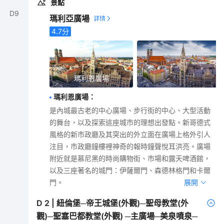
景點
D
9
瑪利亞廣場
4.7
分
瑪利恩廣場
瑪利恩廣場
：
是內城最古老的中心廣場、步行街的中心、大型活動
的舞台，以及探索這座城市的理想出發點。新哥德式
風格的新市政廳及其突出的外立面在廣場上格外引人
注目，市政廳鐘樓裡神奇的報時鐘聲悅耳洪亮。廣場
附近就是慕尼黑的時尚購物街、市場和露天啤酒館，
以及三座著名的城門：伊薩爾門、森德林格門和卡爾
門。
展開
D
2
|
紐倫堡─帝王城堡(外觀)─聖母教堂(外
觀)─聖塞巴都教堂(外觀) ─主廣場─美泉噴泉─