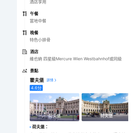
酒店享用
午餐
當地中餐
晚餐
特色小排骨
酒店
維也納 四星級Mercure Wien Westbahnhof或同級
景點
霍夫堡
4.6
分
荷夫堡
荷夫堡
荷夫堡
：