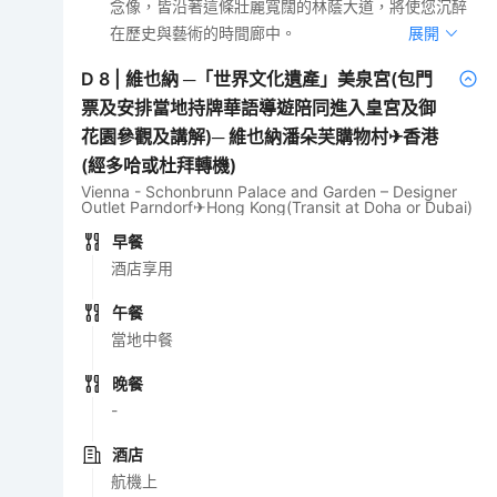
念像，皆沿著這條壯麗寬闊的林蔭大道，將使您沉醉
在歷史與藝術的時間廊中。
展開
D
8
|
維也納 ─「世界文化遺產」美泉宮(包門
票及安排當地持牌華語導遊陪同進入皇宮及御
花園參觀及講解)─ 維也納潘朵芙購物村✈香港
(經多哈或杜拜轉機)
Vienna - Schonbrunn Palace and Garden – Designer
Outlet Parndorf✈Hong Kong(Transit at Doha or Dubai)
早餐
酒店享用
午餐
當地中餐
晚餐
-
酒店
航機上