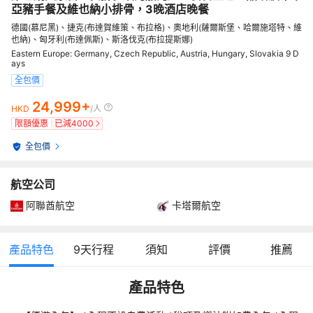
亞豬手餐及維也納小排骨，3晚酒店晚餐
德國(慕尼黑)、捷克(布達賀維策、布拉格)、奧地利(薩爾斯堡、哈爾施塔特、維
也納)、匈牙利(布達佩斯)、斯洛伐克(布拉提斯娜)
Eastern Europe: Germany, Czech Republic, Austria, Hungary, Slovakia 9 D
ays
全包價
24,999+
HKD
/人
限額優惠
已減
4000
全包價
航空公司
阿聯酋航空
卡塔爾航空
產品特色
9
天行程
須知
評價
推薦
產品特色