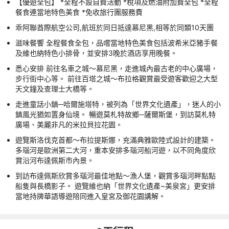
【優遊全包】 *全程不設自費活動 *稅項及燃油附加費全包 *全程
餐食連當地特色美食 *免收旅行團服務費
乖阿聯酋際航空公司,航班於同日抵達慕尼黑,相等於同類10天團
滋味餐饗 全程餐食全包，品嚐當地特色美食包括波希米亞豬手餐
及維也納特色小排骨，並安排3晚於酒店享用晚餐。
悉心安排 前往名車之城～慕尼黑，走進城內最古老的中心廣場，
步行街中心等。 前往百塔之城～布拉格觀賞最受遊客歡迎之大型
天文鐘及查理士大橋等。
走進童話小鎮─哈爾施塔特，被列為「世界文化遺產」，迷人的小
鎮風光猶如置身仙境。 暢遊莫札特故鄉─薩爾斯堡，到訪莫札特
廣場、美麗非凡的米拉貝拉花園。
遊覽斯洛伐克首都～布拉提斯娜，充滿典雅歐陸式設計的建築。
多瑙河是歐洲第二大河，重本安排多瑙河船河遊，以不同角度欣
賞沿河布達佩斯市內景。
到訪布達佩斯欣賞多瑙河最佳地點～漁人堡，觀賞多瑙河畔點點
船隻與長橋影子。 遊覽維也納「世界文化遺產~美泉宮」更安排
當地持牌華語導遊陪同進入皇宮及御花園講解。