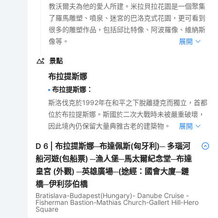
教沃爾夫為他的愛人所建。米拉貝拉花園是一個聚集
了羅馬雕塑、噴泉、迷宮的巴洛克式花園，更可看到
很多的雕塑作品，包括邱比特像、阿波羅像、維納斯
像等。
展開
景點
布拉提斯娜
布拉提斯娜
：
斯洛伐克於1992年在和平之下脫離捷克而獨立，首都
位於布拉提斯娜。斯國於二次大戰時未被嚴重破壞，
因此境內仍保留大量典雅古老的建築物。
展開
D
6
|
布拉提斯娜─布達佩斯(匈牙利)─ 多瑙河
船河遊(包船票) ─漁人堡─馬太爾紀念堂─布達
皇宮 (外觀) ─英雄廣場─(途經：國會大廈─鏈
橋─伊利莎伯橋
Bratislava-Budapest(Hungary)- Danube Cruise -
Fisherman Bastion-Mathias Church-Gallert Hill-Hero
Square