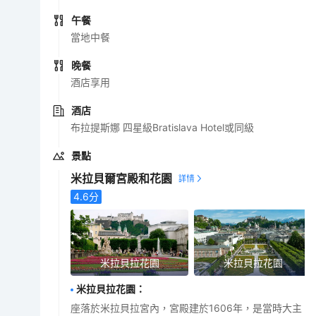
午餐
當地中餐
晚餐
酒店享用
酒店
布拉提斯娜 四星級Bratislava Hotel或同級
景點
米拉貝爾宮殿和花園
4.6
分
米拉貝拉花園
米拉貝拉花園
米拉貝拉花園
：
座落於米拉貝拉宮內，宮殿建於1606年，是當時大主