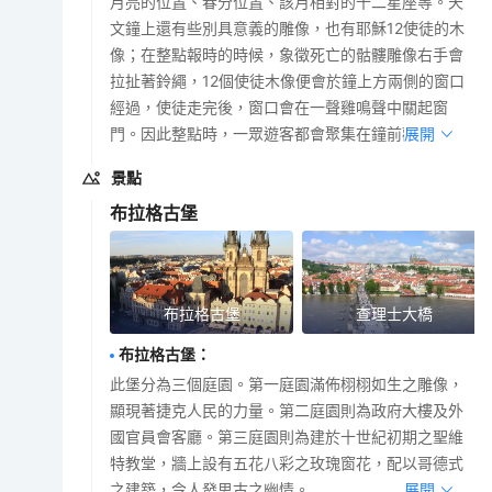
月亮的位置、春分位置、該月相對的十二星座等。天
文鐘上還有些別具意義的雕像，也有耶穌12使徒的木
像；在整點報時的時候，象徵死亡的骷髏雕像右手會
拉扯著鈴繩，12個使徒木像便會於鐘上方兩側的窗口
經過，使徒走完後，窗口會在一聲雞鳴聲中關起窗
門。因此整點時，一眾遊客都會聚集在鐘前觀賞。
展開
景點
布拉格古堡
布拉格古堡
查理士大橋
布拉格古堡
：
此堡分為三個庭園。第一庭園滿佈栩栩如生之雕像，
顯現著捷克人民的力量。第二庭園則為政府大樓及外
國官員會客廳。第三庭園則為建於十世紀初期之聖維
特教堂，牆上設有五花八彩之玫瑰窗花，配以哥德式
之建築，令人發思古之幽情。
展開