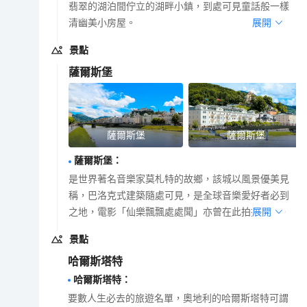
翡翠的湖泊間佇立的湖畔小鎮，到處可見童話般一樣
清幽美小房屋。
展開
景點
薩爾斯堡
薩爾斯堡
薩爾斯堡
薩爾斯堡
：
是世界著名音樂家莫札特的故鄉，該城以風景優美見
稱，巴洛克式建築隨處可見，是全球音樂愛好者必到
之地，電影「仙樂飄飄處處聞」亦曾在此拍攝外景。
展開
景點
哈爾斯塔特
哈爾斯塔特
：
要數人生必去的旅遊名單，奧地利的哈爾斯塔特可謂