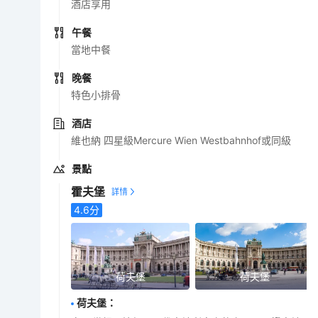
酒店享用
午餐
當地中餐
晚餐
特色小排骨
酒店
維也納 四星級Mercure Wien Westbahnhof或同級
景點
霍夫堡
4.6
分
荷夫堡
荷夫堡
荷夫堡
：