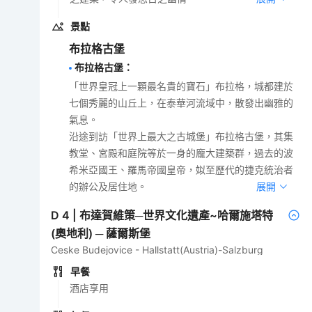
景點
布拉格古堡
布拉格古堡
：
「世界皇冠上一顆最名貴的寶石」布拉格，城都建於
七個秀麗的山丘上，在泰華河流域中，散發出幽雅的
氣息。
沿途到訪「世界上最大之古城堡」布拉格古堡，其集
教堂、宮殿和庭院等於一身的龐大建築群，過去的波
希米亞國王、羅馬帝國皇帝，姒至歷代的捷克統治者
的辦公及居住地。
展開
D
4
|
布達賀維策─世界文化遺產~哈爾施塔特
(奧地利) ─ 薩爾斯堡
Ceske Budejovice - Hallstatt(Austria)-Salzburg
早餐
酒店享用