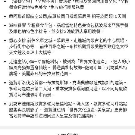
【優遊全包】 *全程不設自費活動 *稅項及燃油附加費全包 *全程
餐食連當地特色美食 *免收旅行團服務費
乖阿聯酋際航空公司,航班於同日抵達慕尼黑,相等於同類10天團
滋味餐饗 全程餐食全包，品嚐當地特色美食包括波希米亞豬手餐
及維也納特色小排骨，並安排3晚於酒店享用晚餐。
悉心安排 前往名車之城～慕尼黑，走進城內最古老的中心廣場，
步行街中心等。 前往百塔之城～布拉格觀賞最受遊客歡迎之大型
天文鐘及查理士大橋等。
走進童話小鎮─哈爾施塔特，被列為「世界文化遺產」，迷人的小
鎮風光猶如置身仙境。 暢遊莫札特故鄉─薩爾斯堡，到訪莫札特
廣場、美麗非凡的米拉貝拉花園。
遊覽斯洛伐克首都～布拉提斯娜，充滿典雅歐陸式設計的建築。
多瑙河是歐洲第二大河，重本安排多瑙河船河遊，以不同角度欣
賞沿河布達佩斯市內景。
到訪布達佩斯欣賞多瑙河最佳地點～漁人堡，觀賞多瑙河畔點點
船隻與長橋影子。 遊覽維也納「世界文化遺產~美泉宮」更安排
當地持牌華語導遊陪同進入皇宮及御花園講解。