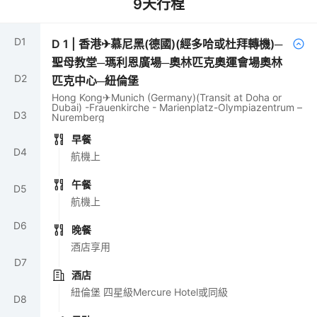
9
天行程
D
1
D
1
|
香港✈慕尼黑(德國)(經多哈或杜拜轉機)─
聖母教堂─瑪利恩廣場─奧林匹克奧運會場奧林
D
2
匹克中心─紐倫堡
Hong Kong✈Munich (Germany)(Transit at Doha or
Dubai) -Frauenkirche - Marienplatz-Olympiazentrum –
D
3
Nuremberg
早餐
D
4
航機上
午餐
D
5
航機上
D
6
晚餐
酒店享用
D
7
酒店
紐倫堡 四星級Mercure Hotel或同級
D
8