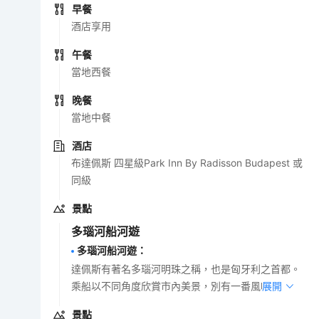
早餐
酒店享用
午餐
當地西餐
晚餐
當地中餐
酒店
布達佩斯 四星級Park Inn By Radisson Budapest 或
同級
景點
多瑙河船河遊
多瑙河船河遊
：
達佩斯有著名多瑙河明珠之稱，也是匈牙利之首都。
乘船以不同角度欣賞市內美景，別有一番風味。
展開
景點