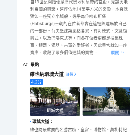
自13世紀開始便是歷代奧地利皇帝的宮殿，見證奧地
利帝國的興衰。這座佔地14萬平方米的宮殿，本身就
猶如一座獨立小城般，幾乎每位哈布斯堡
(Habsburgs)王朝的在位者都會在這裡興建屬於自己
的一部份。荷夫堡建築風格各異，有哥德式、文藝復
興式，以及巴洛克式等。而各在位者更都是搜集珠
寶、銀器、瓷器、古董的愛好者，因此皇宮就如一座
寶庫，收藏了眾多價值連城的寶物。
展開
景點
維也納環城大道
4.2
分
環城大道
環城大道
環城大道
：
維也納最重要的名勝古蹟、皇宮、博物館、莫札特紀