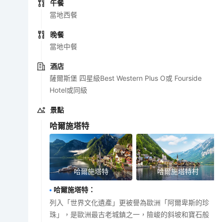
午餐
當地西餐
晚餐
當地中餐
酒店
薩爾斯堡 四星級Best Western Plus O或 Fourside
Hotel或同級
景點
哈爾施塔特
哈爾施塔特
哈爾施塔特村
哈爾施塔特
：
列入「世界文化遺產」更被譽為歐洲「阿爾卑斯的珍
珠」，是歐洲最古老城鎮之一，險峻的斜坡和寶石般