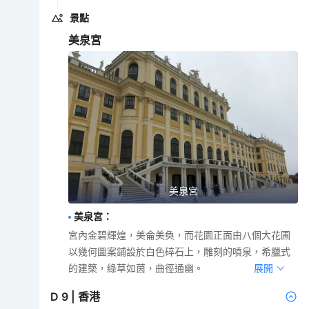
景點
美泉宮
美泉宮
美泉宮
：
宮內金碧輝煌，美侖美奐，而花園正面由八個大花圃
以幾何圖案鋪設於白色碎石上，雕刻的噴泉，希臘式
的建築，綠草如茵，曲徑通幽。
展開
D
9
|
香港