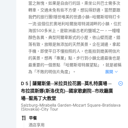
當之無愧，如果是自由行的話，乘坐公共巴士需多次
轉車，交通未免有些不方便，想玩得舒適，當然要跟
我們的旅行團!隱世唯美的世遺小鎮─哈爾斯塔特打卡
一流:這個位於奧地利哈爾施塔特湖湖畔的小鎮，位於
海拔500多米上，是歐洲最古老的鹽城之一，一幢幢
顏色各異、典型阿爾卑斯式的小屋，依山壁而建，錯
落有致，放眼是無添加的天然美景。企在湖邊，拿起
手機，即使平日不懂拍照的人，也能拍到媲美明信片
的美景。想再「專業」點，步行到小鎮北邊最後也是
最重要的一個景點 「哈爾斯塔特展望點」，就是被稱
為「不敗的明信片角度」。
展開
D
5
|
薩爾斯堡─米拉貝拉花園─莫札特廣場 ─
布拉提斯娜(斯洛伐克)─國家歌劇院─市政廳廣
場─聖馬丁大教堂
Salzburg-Mirabella Garden-Mozart Square-Bratislava
(Slovakia)-City Tour
早餐
酒店享用