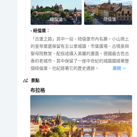
紐倫堡
紐倫堡
紐倫堡
：
「古堡之路」其中一站，紐倫堡市內名勝，小山崗上
的皇帝堡還保留有五公里城牆，市堡廣場、古噴泉與
聖母院教堂，配搭成攝入美麗的畫面。德國最古色古
香的老城市，其中保留了一座中世紀的城牆圍繞著整
個紐倫堡，也紀錄著它的歷史遺跡。
展開
景點
布拉格