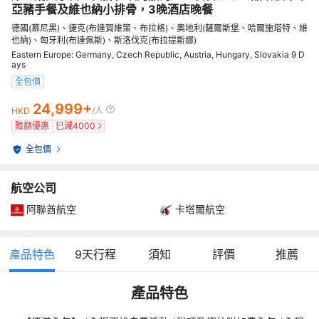
亞豬手餐及維也納小排骨，3晚酒店晚餐
德國(慕尼黑)、捷克(布達賀維策、布拉格)、奧地利(薩爾斯堡、哈爾施塔特、維
也納)、匈牙利(布達佩斯)、斯洛伐克(布拉提斯娜)
Eastern Europe: Germany, Czech Republic, Austria, Hungary, Slovakia 9 D
ays
全包價
24,999+
HKD
/人
限額優惠
已減
4000
全包價
航空公司
阿聯酋航空
卡塔爾航空
產品特色
9
天行程
須知
評價
推薦
產品特色