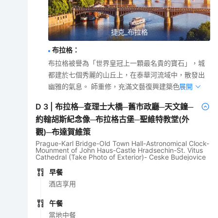
捷克_布拉格
布拉格
：
布拉格被譽為「世界皇冠上一顆最名貴的寶石」，城
都建於七個秀麗的山丘上，在泰華河流域中，散發出
幽雅的氣息。 師重修，充滿文藝復興建築色彩。
展開
D
3
|
布拉格─查理士大橋─舊市政廳─天文鐘─
約翰胡斯紀念像─布拉格古堡─聖維特教堂(外
觀)─布達賀維策
Prague-Karl Bridge-Old Town Hall-Astronomical Clock-
Mounment of John Haus-Castle Hradsechin-St. Vitus
Cathedral (Take Photo of Exterior)- Ceske Budejovice
早餐
酒店享用
午餐
當地中餐