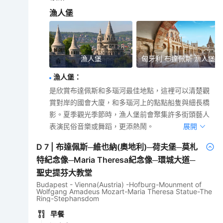
漁人堡
漁人堡
匈牙利 布達佩斯 漁人堡
漁人堡
：
是欣賞布達佩斯和多瑙河最佳地點，這裡可以清楚觀
賞對岸的國會大廈，和多瑙河上的點點船隻與細長橋
影。夏季觀光季節時，漁人堡前會聚集許多街頭藝人
表演民俗音樂或舞蹈，更添熱鬧。
展開
D
7
|
布達佩斯─維也納(奧地利)─荷夫堡─莫札
特紀念像─Maria Theresa紀念像─環城大道─
聖史提芬大教堂
Budapest - Vienna(Austria) -Hofburg-Mounment of
Wolfgang Amadeus Mozart-Maria Theresa Statue-The
Ring-Stephansdom
早餐