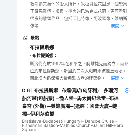
教沃爾夫為他的愛人所建。米拉貝拉花園是一個聚集
了羅馬雕塑、噴泉、迷宮的巴洛克式花園，更可看到
很多的雕塑作品，包括邱比特像、阿波羅像、維納斯
像等。
展開
景點
布拉提斯娜
布拉提斯娜
：
斯洛伐克於1992年在和平之下脫離捷克而獨立，首都
位於布拉提斯娜。斯國於二次大戰時未被嚴重破壞，
因此境內仍保留大量典雅古老的建築物。
展開
D
6
|
布拉提斯娜─布達佩斯(匈牙利)─ 多瑙河
船河遊(包船票) ─漁人堡─馬太爾紀念堂─布達
皇宮 (外觀) ─英雄廣場─(途經：國會大廈─鏈
橋─伊利莎伯橋
Bratislava-Budapest(Hungary)- Danube Cruise -
Fisherman Bastion-Mathias Church-Gallert Hill-Hero
Square