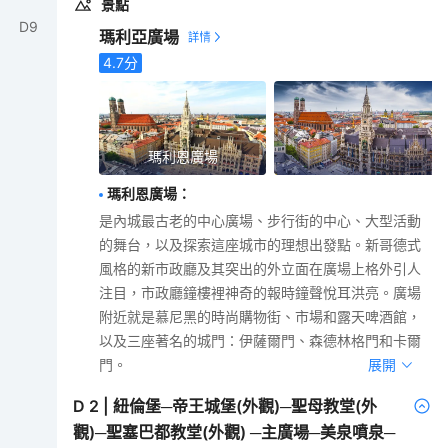
景點
D
9
瑪利亞廣場
4.7
分
瑪利恩廣場
瑪利恩廣場
：
是內城最古老的中心廣場、步行街的中心、大型活動
的舞台，以及探索這座城市的理想出發點。新哥德式
風格的新市政廳及其突出的外立面在廣場上格外引人
注目，市政廳鐘樓裡神奇的報時鐘聲悅耳洪亮。廣場
附近就是慕尼黑的時尚購物街、市場和露天啤酒館，
以及三座著名的城門：伊薩爾門、森德林格門和卡爾
門。
展開
D
2
|
紐倫堡─帝王城堡(外觀)─聖母教堂(外
觀)─聖塞巴都教堂(外觀) ─主廣場─美泉噴泉─