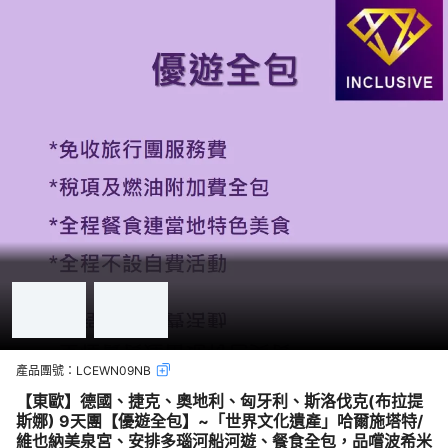
產品團號：
LCEWN09NB
【東歐】德國、捷克、奧地利、匈牙利、斯洛伐克(布拉提
斯娜) 9天團【優遊全包】~「世界文化遺產」哈爾施塔特/
維也納美泉宮、安排多瑙河船河遊、餐食全包，品嚐波希米