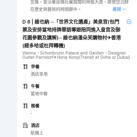
念像，皆沿著這條壯麗寬闊的林蔭大道，將使您沉醉
在歷史與藝術的時間廊中。
展開
D
8
|
維也納 ─「世界文化遺產」美泉宮(包門
票及安排當地持牌華語導遊陪同進入皇宮及御
花園參觀及講解)─ 維也納潘朵芙購物村✈香港
(經多哈或杜拜轉機)
Vienna - Schonbrunn Palace and Garden – Designer
Outlet Parndorf✈Hong Kong(Transit at Doha or Dubai)
早餐
酒店享用
午餐
當地中餐
晚餐
-
酒店
航機上