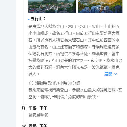
五行山
五行山
五行山
：
是由當地人稱為金山、木山、水山、火山、土山的五
座小山組成，故名五行山。由於五行山主要盛產大理
石，所以也有人稱它為大理石山。其中位於西面的水
山最為有名，山上建有廟宇和佛塔，寺廟周邊還有多
個鐘乳石洞穴，內裡供奉多尊菩薩、羅漢塑像。當中
被譽為峴港五行山最美的洞穴之一~玄空洞，為水山最
大的鐘乳石洞，洞內常年陽光充足，波光粼粼，景色
迷人。
展開
活動時長: 約1小時30分鐘
包乘來回電梯門票登山，參觀水山最大的鐘乳石洞~玄
空洞、俯瞰打卡明信片角度的四山景致。
午餐
· 下午
會安風味餐
景點
· 下午