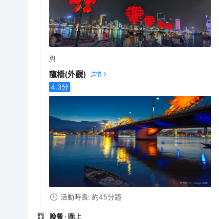
與
龍橋
(外觀)
4.3
分
活動時長: 約45分鐘
晚餐
· 晚上