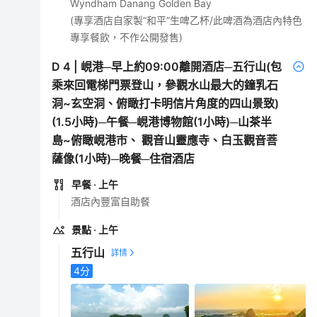
Wyndham Danang Golden Bay
(專享酒店自家製“和平”生啤乙杯/此啤酒為酒店內特色
專享餐飲，不作公開發售)
D
4
|
峴港─早上約09:00離開酒店─五行山(包
乘來回電梯門票登山，參觀水山最大的鐘乳石
洞~玄空洞、俯瞰打卡明信片角度的四山景致)
(1.5小時)─午餐─峴港博物館(1小時)─山茶半
島~俯瞰峴港市、 觀音山靈應寺、白玉觀音菩
薩像(1小時)─晚餐─住宿酒店
早餐
· 上午
酒店內豐富自助餐
景點
· 上午
五行山
4
分