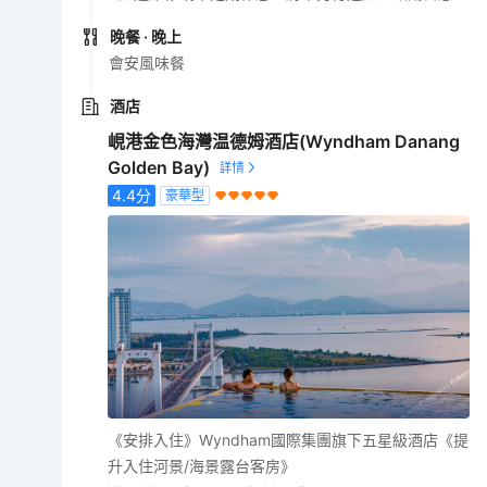
晚餐
· 晚上
會安風味餐
酒店
峴港金色海灣温德姆酒店(Wyndham Danang
Golden Bay)
4.4
分
豪華型
《安排入住》Wyndham國際集團旗下五星級酒店《提
升入住河景/海景露台客房》