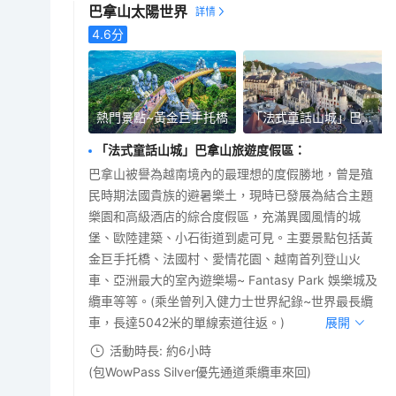
巴拿山太陽世界
4.6
分
熱門景點~黃金巨手托橋
「法式童話山城」巴拿山旅遊度假區
「法式童話山城」巴拿山旅遊度假區
：
巴拿山被譽為越南境內的最理想的度假勝地，曾是殖
民時期法國貴族的避暑樂土，現時已發展為結合主題
樂園和高級酒店的綜合度假區，充滿異國風情的城
堡、歐陸建築、小石街道到處可見。主要景點包括黃
金巨手托橋、法國村、愛情花園、越南首列登山火
車、亞洲最大的室內遊樂場~ Fantasy Park 娛樂城及
纜車等等。(乘坐曾列入健力士世界紀錄~世界最長纜
車，長達5042米的單線索道往返。)
展開
活動時長: 約6小時
(包WowPass Silver優先通道乘纜車來回)