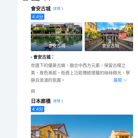
會安古城
4.4
分
會安古城
會安古城
會安古城
：
世遺下的優美古鎮，融合中西方元素，保留古樸之
美，夜色漸起，街道上泛起傳統燈籠的絲絲微光，寧
靜且浪漫的氛圍。
展開
與
日本廊橋
4.4
分