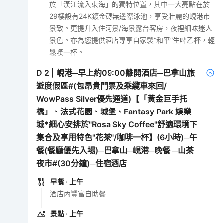
於「漢江流入東海」的獨特位置，其中一大亮點在於
29樓設有24K鍍金磚無邊際泳池，享受壯麗的峴港市
景致。更提升入住河景/海景露台客房，夜裡細味迷人
景色。亦為您提供酒店專享自家製“和平”生啤乙杯，輕
鬆嘆一杯。
D
2
|
峴港─早上約09:00離開酒店─巴拿山旅
遊度假區#(包昂貴門票及乘纜車來回/
WowPass Silver優先通道)【「黃金巨手托
橋」、法式花園、城堡、Fantasy Park 娛樂
城*細心安排於"Rosa Sky Coffee"舒適環境下
集合及享用特色"花茶"/咖啡一杯】(6小時)─午
餐(餐廳優先入場)─巴拿山─峴港─晚餐 ─山茶
夜市#(30分鐘)─住宿酒店
早餐
· 上午
酒店內豐富自助餐
景點
· 上午