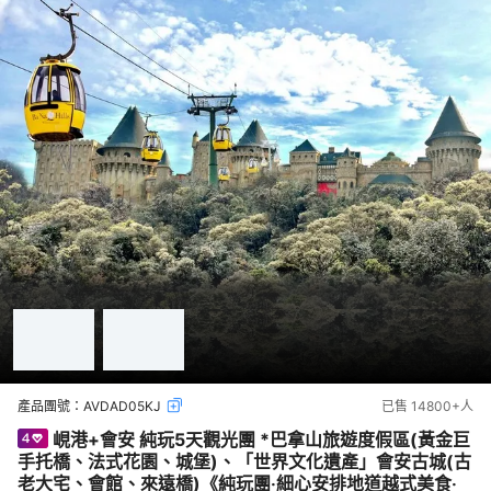
產品團號：
AVDAD05KJ
已售
14800+
人
峴港+會安 純玩5天觀光團 *巴拿山旅遊度假區(黃金巨
手托橋、法式花園、城堡)、「世界文化遺產」會安古城(古
老大宅、會館、來遠橋)《純玩團‧細心安排地道越式美食‧