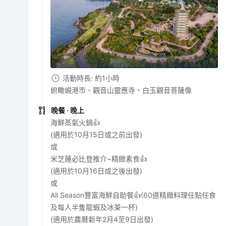
活動時長: 約1小時
俯瞰峴港市、觀音山靈應寺、白玉觀音菩薩像
晚餐
· 晚上
海鮮蒸氣火鍋👍
(適用於10月15日或之前出發)
或
米芝蓮必比登推介~精緻素食👍
(適用於10月16日或之後出發)
或
All Season豐富海鮮自助餐👍(60道精緻料理任點任食
及每人半隻龍蝦及冰茶一杯)
(適用於農曆新年2月4至9日出發)