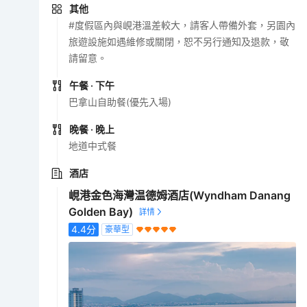
其他
#度假區內與峴港溫差較大，請客人帶備外套，另園內
旅遊設施如遇維修或關閉，恕不另行通知及退款，敬
請留意。
午餐
· 下午
巴拿山自助餐(優先入場)
晚餐
· 晚上
地道中式餐
酒店
峴港金色海灣温德姆酒店(Wyndham Danang
Golden Bay)
4.4
分
豪華型