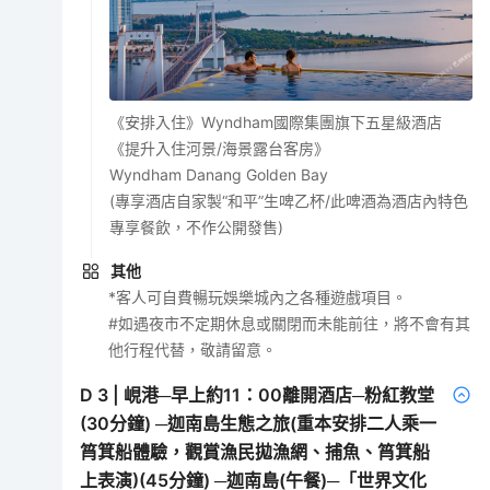
《安排入住》Wyndham國際集團旗下五星級酒店
《提升入住河景/海景露台客房》
Wyndham Danang Golden Bay
(專享酒店自家製“和平”生啤乙杯/此啤酒為酒店內特色
專享餐飲，不作公開發售)
其他
*客人可自費暢玩娛樂城內之各種遊戲項目。
#如遇夜市不定期休息或關閉而未能前往，將不會有其
他行程代替，敬請留意。
D
3
|
峴港─早上約11：00離開酒店─粉紅教堂
(30分鐘) ─迦南島生態之旅(重本安排二人乘一
筲箕船體驗，觀賞漁民拋漁網、捕魚、筲箕船
上表演)(45分鐘) ─迦南島(午餐)─「世界文化