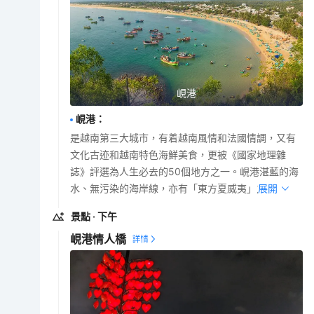
峴港
峴港
：
是越南第三大城市，有着越南風情和法國情調，又有
文化古迹和越南特色海鮮美食，更被《國家地理雜
誌》評選為人生必去的50個地方之一。峴港湛藍的海
水、無污染的海岸線，亦有「東方夏威夷」之稱。
展開
景點
· 下午
峴港情人橋