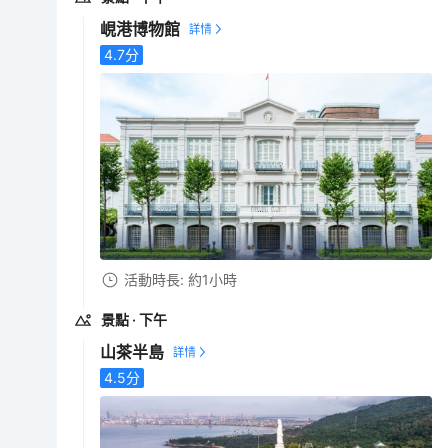
峴港博物館
4.7
分
活動時長: 約1小時
景點
· 下午
山茶半島
4.5
分