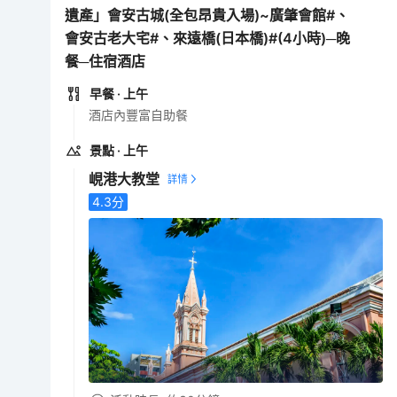
遺產」會安古城(全包昂貴入場)~廣肇會館#、
會安古老大宅#、來遠橋(日本橋)#(4小時)─晚
餐─住宿酒店
早餐
· 上午
酒店內豐富自助餐
景點
· 上午
峴港大教堂
4.3
分