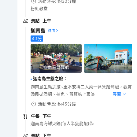
活動時長: 約30分鐘
粉紅教堂
景點
· 上午
迦南島
4.1
分
迦南島筲箕船
迦南島生態之旅
：
迦南島生態之旅~重本安排二人乘一筲箕船體驗，觀賞
漁民拋漁網、捕魚、筲箕船上表演
展開
活動時長: 約45分鐘
午餐
· 下午
迦南島海鮮火鍋(每人半隻龍蝦)👍
景點
· 下午