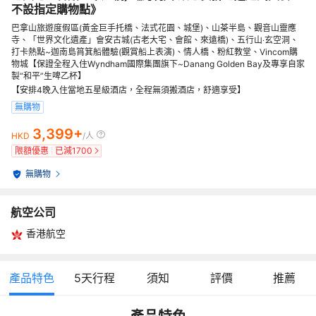
不設指定購物點》
巴拿山旅遊度假區(黃金巨手托橋、法式花園、城堡)、山茶半島、觀音山靈應
寺、「世界文化遺產」會安古城(古老大宅、會館、來遠橋)、五行山‧玄空洞、
打卡熱點~迦南島筲箕船體驗(觀賞船上表演)、情人橋、粉紅教堂、Vincom購
物城【保證全程入住Wyndham國際集團旗下~Danang Golden Bay及專享自家
製“和平”生啤乙杯】
【安排4晚入住當地五星級酒店，全程無須搬酒店，舒適享受】
無購物
3,399+
HKD
/人
限額優惠
已減
1700
無購物
航空公司
香港航空
產品特色
5
天行程
須知
評價
推薦