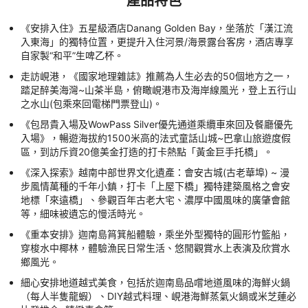
產品特色
《安排入住》五星級酒店Danang Golden Bay，坐落於「漢江流
入東海」的獨特位置，更提升入住河景/海景露台客房，酒店專享
自家製“和平”生啤乙杯。
走訪峴港，《國家地理雜誌》推薦為人生必去的50個地方之一，
踏足醉美海灣~山茶半島，俯瞰峴港市及海岸線風光，登上五行山
之水山(包乘來回電梯門票登山)。
《包昂貴入場及WowPass Silver優先通道乘纜車來回及餐廳優先
入場》，暢遊海拔約1500米高的法式童話山城~巴拿山旅遊度假
區，到訪斥資20億美金打造的打卡熱點「黃金巨手托橋」。
《深入探索》越南中部世界文化遺產：會安古城(古老華埠) ~ 漫
步風情萬種的千年小鎮，打卡「上屋下橋」獨特建築風格之會安
地標「來遠橋」、參觀百年古老大宅、濃厚中國風味的廣肇會館
等，細味被遺忘的慢活時光。
《重本安排》迦南島筲箕船體驗，乘坐外型獨特的圓形竹籃船，
穿梭水中椰林，體驗漁民日常生活、悠閒觀賞水上表演及欣賞水
鄉風光。
細心安排地道越式美食，包括於迦南島品嚐地道風味的海鮮火鍋
（每人半隻龍蝦）、DIY越式料理、峴港海鮮蒸氣火鍋或米芝蓮必